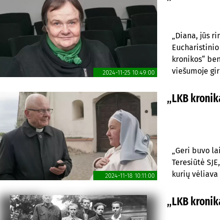
„Diana, jūs r
Eucharistinio
kronikos“ ben
viešumoje gir
2024-11-25 10:49:00
„LKB kronika
„Geri buvo la
Teresiūtė SJE
kurių vėliava
2024-11-18 10:11:00
„LKB kronika