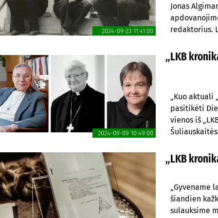
Jonas Algiman
apdovanojimo 
redaktorius. 
2024-09-23 11:41:00
m. sausio 13
aikštėje Viln
„LKB kronika
sirgo.
„Kuo aktuali 
pasitikėti Die
vienos iš „LK
Šuliauskaitės
2024-09-09 10:49:00
„LKB kronika
„Gyvename la
šiandien kažk
sulauksime m