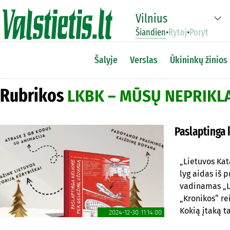
Vilnius
Šiandien
•
Rytoj
•
Poryt
Šalyje
Verslas
Ūkininkų žinios
Rubrikos
LKBK – MŪSŲ NEPRIK
Paslaptinga 
„Lietuvos Kat
lyg aidas iš 
vadinamas „L
„Kronikos“ re
Kokią įtaką t
2024-12-30 11:14:00