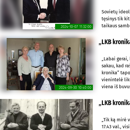
Sovietų ideol
tęsinys tik 
taikaus sambu
2024-10-07 11:32:00
„LKB kronika
„Labai gerai,
sakau, kad ra
kronika“ tapo
vienintelė lik
viena iš buvu
2024-09-30 10:40:00
„LKB kronika
„Tik ką mirė v
17.43 val., v