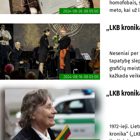
homofobais, s
meto, kai už 
2024-08-26 08:05:00
neturi pabai
įstatymas“, o
„LKB kronika
laisvę“, – 20
Neseniai per 
tapatybę sle
grafičių meis
kažkada veikė
2024-08-16 08:03:00
„LKB kronika
1972-ieji. Li
kronika“ („LKB