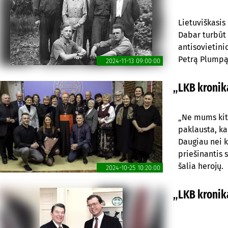
Lietuviškasis
Dabar turbūt 
antisovietini
Petrą Plumpą
2024-11-13 09:00:00
„LKB kronika
„Ne mums kitų
paklausta, ka
Daugiau nei 
priešinantis 
šalia herojų.
2024-10-25 10:20:00
„LKB kronika