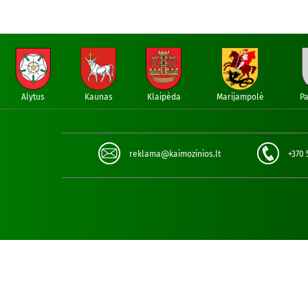
Alytus
Kaunas
Klaipėda
Marijampolė
P
reklama@kaimozinios.lt
+370 