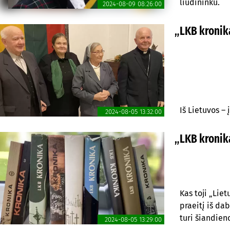
liudininku.
2024-08-09 08:26:00
„LKB kronika
Iš Lietuvos – 
2024-08-05 13:32:00
„LKB kronika
Kas toji „Lie
praeitį iš da
turi šiandieno
2024-08-05 13:29:00