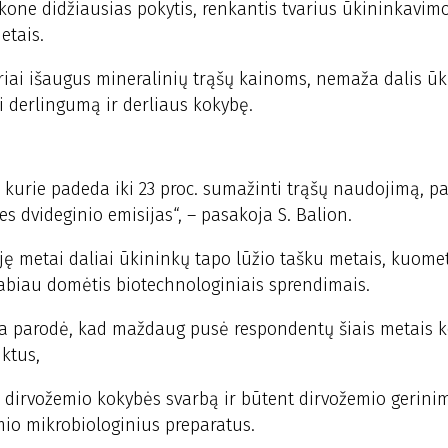
ol kone didžiausias pokytis, renkantis tvarius ūkininkavim
etais.
priai išaugus mineralinių trąšų kainoms, nemaža dalis ū
i derlingumą ir derliaus kokybę.
 kurie padeda iki 23 proc. sumažinti trąšų naudojimą, pa
s dvideginio emisijas“, – pasakoja S. Balion.
ję metai daliai ūkininkų tapo lūžio tašku metais, kuomet
 labiau domėtis biotechnologiniais sprendimais.
sa parodė, kad maždaug pusė respondentų šiais metais k
ktus,
ta dirvožemio kokybės svarbą ir būtent dirvožemio gerinim
mio mikrobiologinius preparatus.