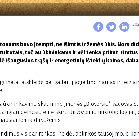
202
ovams buvo įtempti, ne išimtis ir žemės ūkis. Nors didž
zultatais, tačiau ūkininkams ir vėl tenka priimti rimtus
 išaugusios trąšų ir energetinių išteklių kainos, daba
ėję metai atskleidė bei galbūt pagreitino naujas ir teigia
ai.
us ūkininkavimo skatinimo įmonės „Bioversio“ vadovas St
s daugiau dėmesio ėmė skirti dirvožemio mikrobiologijai,
iausiai lemia dirvožemis.
rendimus vis dar renkasi ne dėl aplinkos tausojimo, o b