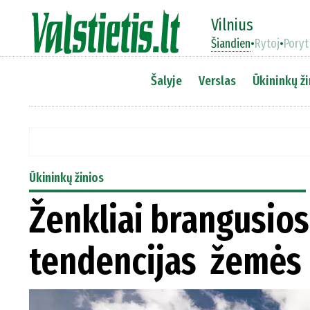
Vilnius
Šiandien
•
Rytoj
•
Poryt
Šalyje
Verslas
Ūkininkų ži
Ūkininkų žinios
Ženkliai brangusios
tendencijas žemės