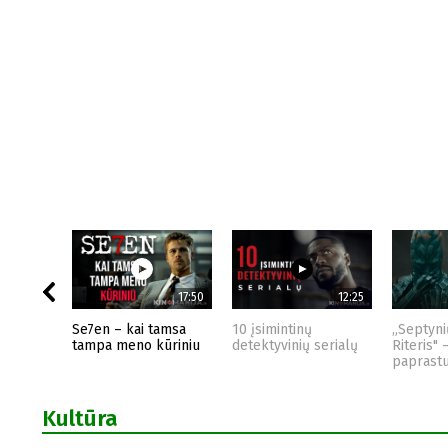
17:50
12:25
Se7en – kai tamsa
10 įsimintinų
„Septyni
tampa meno kūriniu
detektyvinių serialų
Riteris" 
paprast
Kultūra