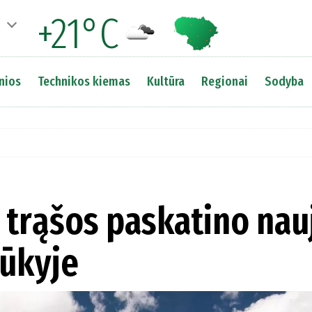
+21°C
nios
Technikos kiemas
Kultūra
Regionai
Sodyba
 trąšos paskatino nau
 ūkyje