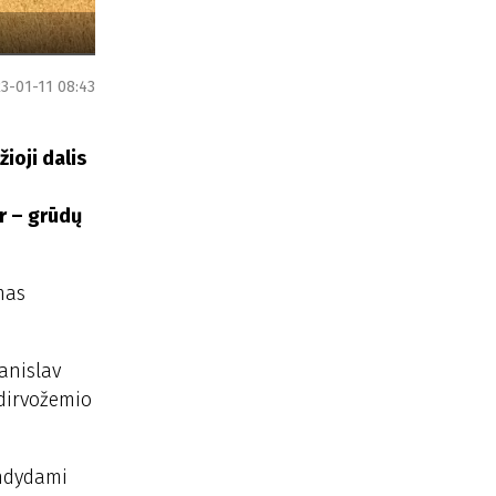
3-01-11 08:43
ioji dalis
r – grūdų
mas
anislav
 dirvožemio
andydami