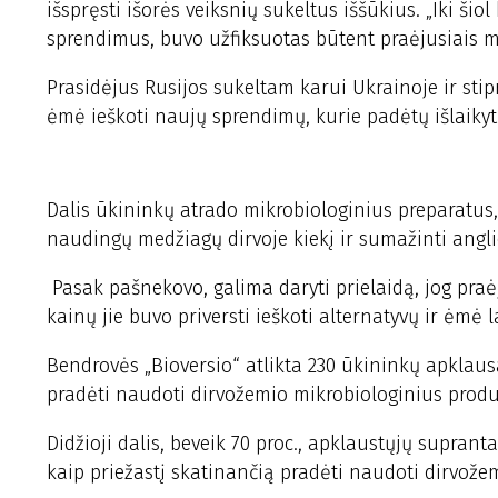
išspręsti išorės veiksnių sukeltus iššūkius. „Iki ši
sprendimus, buvo užfiksuotas būtent praėjusiais m
Prasidėjus Rusijos sukeltam karui Ukrainoje ir sti
ėmė ieškoti naujų sprendimų, kurie padėtų išlaikyt
Dalis ūkininkų atrado mikrobiologinius preparatus,
naudingų medžiagų dirvoje kiekį ir sumažinti anglie
Pasak pašnekovo, galima daryti prielaidą, jog praė
kainų jie buvo priversti ieškoti alternatyvų ir ėmė
Bendrovės „Bioversio“ atlikta 230 ūkininkų apklau
pradėti naudoti dirvožemio mikrobiologinius produ
Didžioji dalis, beveik 70 proc., apklaustųjų supran
kaip priežastį skatinančią pradėti naudoti dirvože