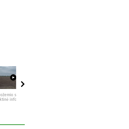
03:23
09:44
04:49
vožemio sveikata -
Sėjomaina - praktinė
Kompostas - praktinė
ktinė informacija
informacija
informacija