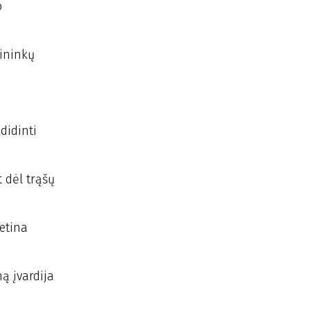
o
kininkų
didinti
 dėl trąšų
etina
ą įvardija