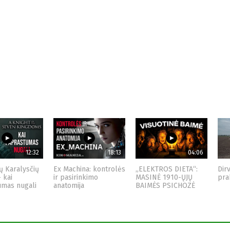
12:32
18:13
04:06
ų Karalysčių
Ex Machina: kontrolės
„ELEKTROS DIETA“:
Dir
– kai
ir pasirinkimo
MASINĖ 1910-ŲJŲ
pra
umas nugali
anatomija
BAIMĖS PSICHOZĖ