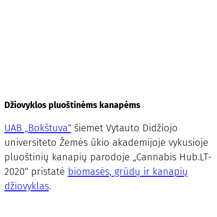
Džiovyklos pluoštinėms kanapėms
UAB „Bokštuva“
šiemet Vytauto Didžiojo
universiteto Žemės ūkio akademijoje vykusioje
pluoštinių kanapių parodoje „Cannabis Hub.LT-
2020“ pristatė
biomasės, grūdų ir kanapių
džiovyklas
.