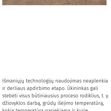
Išmaniųjų technologijų naudojimas neaplenkia
ir derliaus apdirbimo etapo. Ūkininkas gali
stebėti visus būtiniausius proceso rodiklius, t. y.
džiovyklos darbą, grūdų išėjimo temperatūrą,
kokia temperatūra pasiekiama ir kurie