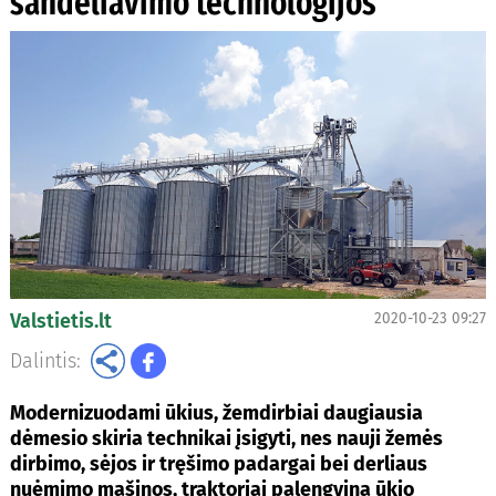
sandėliavimo technologijos
Valstietis.lt
2020-10-23 09:27
Dalintis:
Modernizuodami ūkius, žemdirbiai daugiausia
dėmesio skiria technikai įsigyti, nes nauji žemės
dirbimo, sėjos ir tręšimo padargai bei derliaus
nuėmimo mašinos, traktoriai palengvina ūkio