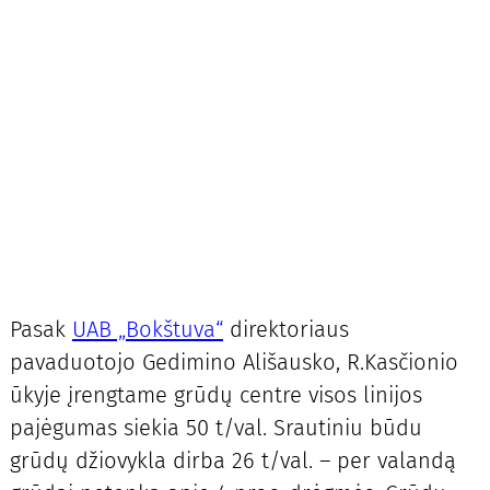
Pasak
UAB „Bokštuva“
direktoriaus
pavaduotojo Gedimino Ališausko, R.Kasčionio
ūkyje įrengtame grūdų centre visos linijos
pajėgumas siekia 50 t/val. Srautiniu būdu
grūdų džiovykla dirba 26 t/val. – per valandą