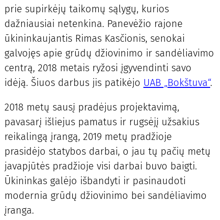
prie supirkėjų taikomų sąlygų, kurios
dažniausiai netenkina. Panevėžio rajone
ūkininkaujantis Rimas Kasčionis, senokai
galvojęs apie grūdų džiovinimo ir sandėliavimo
centrą, 2018 metais ryžosi įgyvendinti savo
idėją. Šiuos darbus jis patikėjo
UAB „Bokštuva“
.
2018 metų sausį pradėjus projektavimą,
pavasarį išliejus pamatus ir rugsėjį užsakius
reikalingą įrangą, 2019 metų pradžioje
prasidėjo statybos darbai, o jau tų pačių metų
javapjūtės pradžioje visi darbai buvo baigti.
Ūkininkas galėjo išbandyti ir pasinaudoti
modernia grūdų džiovinimo bei sandėliavimo
įranga.