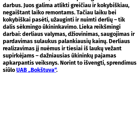
darbus. Juos galima atlikti greičiau ir kokybiškiau,
negaištant laiko remontams. Tačiau laiku bei
kokybiškai pasėti, užauginti ir nuimti derlių – tik
dalis sėkmingo ūkininkavimo. Lieka reikšmingi
darbai: derliaus valymas, džiovinimas, saugojimas ir
pardavimas sulaukus palankiausių kainų. Derliaus
realizavimas jį nuėmus ir tiesiai iš laukų vežant
supirkėjams – dažniausias ūkininkų pajamas
apkarpantis veiksnys. Norint to išvengti, sprendimus
siūlo
UAB „Bokštuva“
.