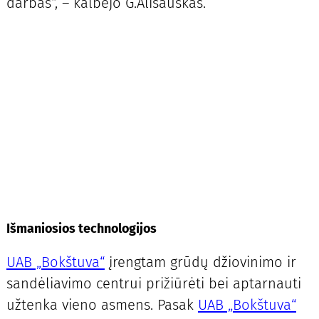
darbas“, – kalbėjo G.Ališauskas.
Išmaniosios technologijos
UAB „Bokštuva“
įrengtam grūdų džiovinimo ir
sandėliavimo centrui prižiūrėti bei aptarnauti
užtenka vieno asmens. Pasak
UAB „Bokštuva“