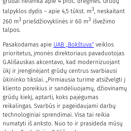
grūdai netenka apie 4 proc. drėgmės. Grūdų
3
talpyklos dydis – apie 4,5 tūkst. m
, neskaitant
3
3
260 m
priešdžiovyklinės ir 60 m
išvežimo
talpos.
Pasakodamas apie
UAB „Bokštuva“
veiklos
prioritetus, įmonės direktoriaus pavaduotojas
G.Ališauskas akcentavo, kad modernizuojant
ūkį ir įrenginėjant grūdų centrus svarbiausi
ūkininko tikslai. „Pirmiausia turime atsižvelgti į
kliento poreikius ir sandėliuojamų, džiovinamų
grūdų kiekį, aptarti, koks pajėgumas
reikalingas. Svarbūs ir pageidaujami darbų
technologiniai sprendimai. Visa tai reikia
numatyti iš anksto. Nuo to ir prasideda mūsų