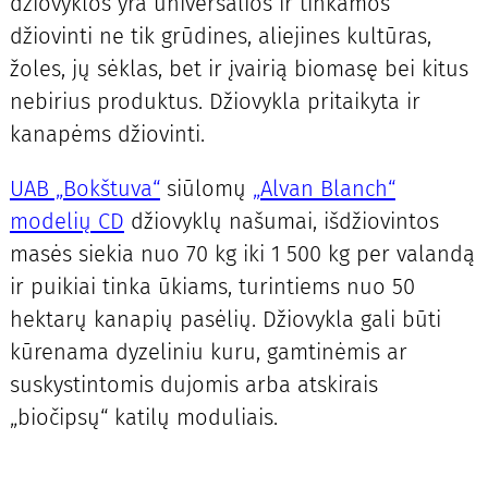
džiovyklos yra universalios ir tinkamos
džiovinti ne tik grūdines, aliejines kultūras,
žoles, jų sėklas, bet ir įvairią biomasę bei kitus
nebirius produktus. Džiovykla pritaikyta ir
kanapėms džiovinti.
UAB „Bokštuva“
siūlomų
„Alvan Blanch“
modelių CD
džiovyklų našumai, išdžiovintos
masės siekia nuo 70 kg iki 1 500 kg per valandą
ir puikiai tinka ūkiams, turintiems nuo 50
hektarų kanapių pasėlių. Džiovykla gali būti
kūrenama dyzeliniu kuru, gamtinėmis ar
suskystintomis dujomis arba atskirais
„biočipsų“ katilų moduliais.