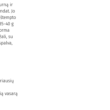
urną ir
ndat. Jo
 Ištempto
35–40 g
forma
ali, su
spalva,
ariausių
ią vasarą