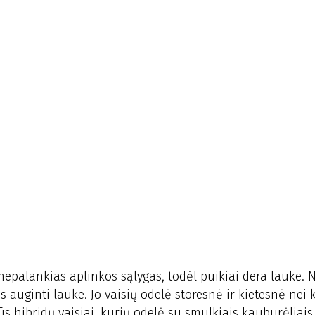
a nepalankias aplinkos sąlygas, todėl puikiai dera lauke. 
 auginti lauke. Jo vaisių odelė storesnė ir kietesnė nei k
ūs hibridų vaisiai, kurių odelė su smulkiais kauburėliais