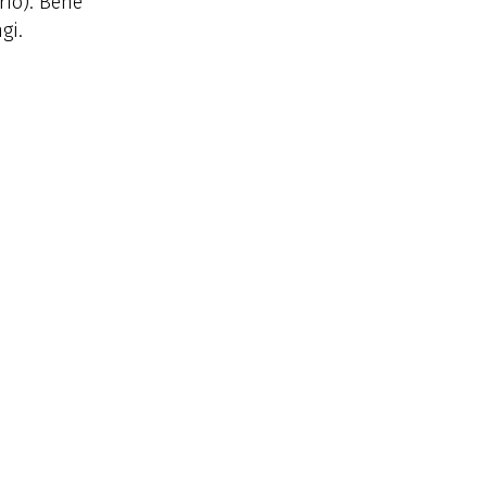
rio). Bene
gi.