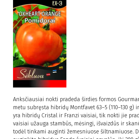
Anksčiausiai nokti pradeda širdies formos Gourmandi
metu subręsta hibridų Montfavet 63–5 (110–130 g) ir
yra hibridų Cristal ir Franzi vaisiai, tik nokti jie p
vaisiai užauga stambūs, mėsingi, išvaizdūs ir skanū
todėl tinkami auginti žemesniuose šiltnamiuose. Da