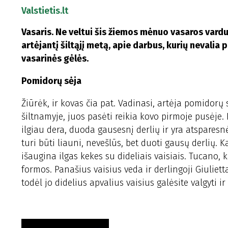
Valstietis.lt
Vasaris. Ne veltui šis žiemos mėnuo vasaros vardu
artėjantį šiltąjį metą, apie darbus, kurių nevalia 
vasarinės gėlės.
Pomidorų sėja
Žiūrėk, ir kovas čia pat. Vadinasi, artėja pomidorų s
šiltnamyje, juos pasėti reikia kovo pirmoje pusėje. 
ilgiau dera, duoda gausesnį derlių ir yra atsparesnė
turi būti liauni, nevešlūs, bet duoti gausų derlių. K
išaugina ilgas kekes su dideliais vaisiais. Tucano, 
formos. Panašius vaisius veda ir derlingoji Giuliet
todėl jo didelius apvalius vaisius galėsite valgyti ir