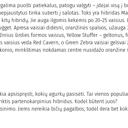
galima puošti patiekalus, patogu valgyti – įdėjai visą į b
 nepjaustytus tinka suberti į salotas. Toks yra hibridas Ma
ei kitų hibridų. Jie auga ilgomis kekėmis po 20–25 vaisius.
ugget. Apresa vaisiai didesni, oranžinės spalvos, užauga 
inius širdies formos vaisius, Yellow Stuffer – geltonus, 
 vaisius veda Red Cavern, o Green Zebra vaisiai gelsvai ž
io skonio, minkštimas nokdamas centre nusidažo oranžine 
ia apsispręsti, kokių agurkų pasisėti. Tai vienos populi
ktis partenokarpinius hibridus. Kodėl būtent juos?
inimo. Jiems nereikia bičių pagalbos, todėl dera bet kok