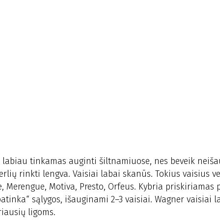
a labiau tinkamas auginti šiltnamiuose, nes beveik neiš
erlių rinkti lengva. Vaisiai labai skanūs. Tokius vaisius v
e, Merengue, Motiva, Presto, Orfeus. Kybria priskiriamas 
atinka“ sąlygos, išauginami 2–3 vaisiai. Wagner vaisiai l
riausių ligoms.