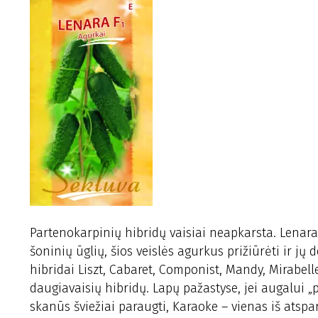
Partenokarpinių hibridų vaisiai neapkarsta. Lenar
šoninių ūglių, šios veislės agurkus prižiūrėti ir jų d
hibridai Liszt, Cabaret, Componist, Mandy, Mirabell
daugiavaisių hibridų. Lapų pažastyse, jei augalui „p
skanūs šviežiai paraugti, Karaoke – vienas iš atspa