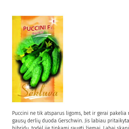
Puccini ne tik atsparus ligoms, bet ir gerai pakeli
gausų derlių duoda Gerschwin. Jis labiau pritaikytas
hibridų, todėl jie tinkami raugti žiemai. Labai skan