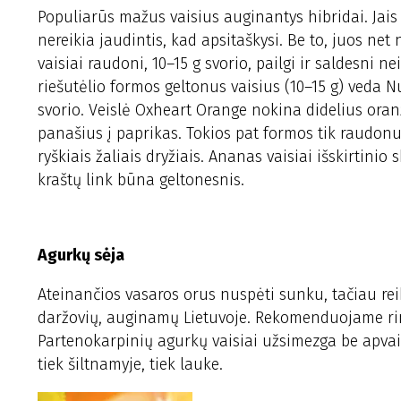
Populiarūs mažus vaisius auginantys hibridai. Jais 
nereikia jaudintis, kad apsitaškysi. Be to, juos net
vaisiai raudoni, 10–15 g svorio, pailgi ir saldesni n
riešutėlio formos geltonus vaisius (10–15 g) veda N
svorio. Veislė Oxheart Orange nokina didelius oranž
panašius į paprikas. Tokios pat formos tik raudonus
ryškiais žaliais dryžiais. Ananas vaisiai išskirtin
kraštų link būna geltonesnis.
Agurkų sėja
Ateinančios vasaros orus nuspėti sunku, tačiau reik
daržovių, auginamų Lietuvoje. Rekomenduojame rin
Partenokarpinių agurkų vaisiai užsimezga be apvais
tiek šiltnamyje, tiek lauke.