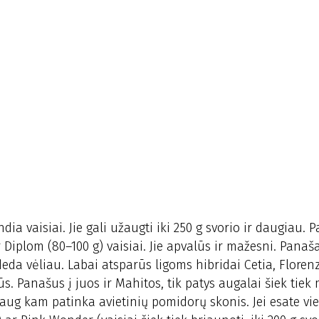
a vaisiai. Jie gali užaugti iki 250 g svorio ir daugiau. 
 Diplom (80–100 g) vaisiai. Jie apvalūs ir mažesni. Panaš
radeda vėliau. Labai atsparūs ligoms hibridai Cetia, Florenz
s. Panašus į juos ir Mahitos, tik patys augalai šiek tiek
ug kam patinka avietinių pomidorų skonis. Jei esate vien