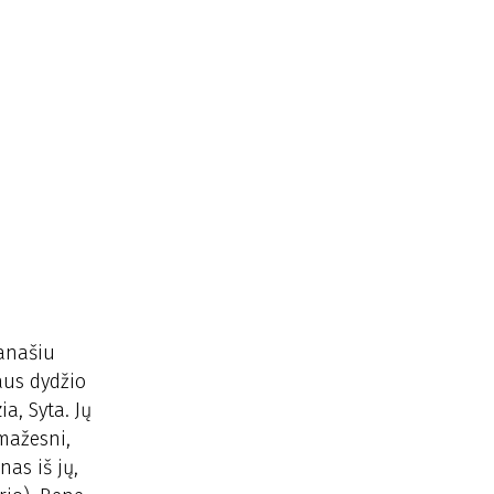
Panašiu
aus dydžio
ia, Syta. Jų
 mažesni,
as iš jų,