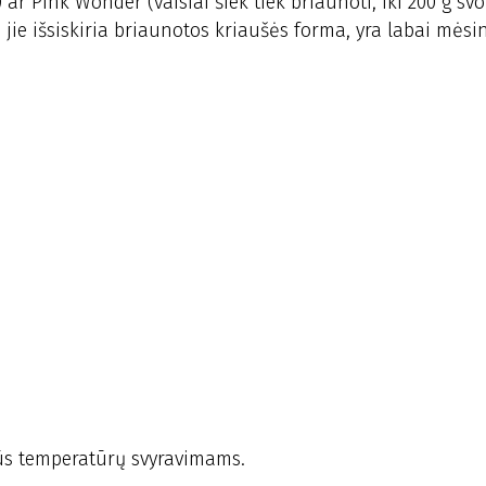
 ar Pink Wonder (vaisiai šiek tiek briaunoti, iki 200 g svo
jie išsiskiria briaunotos kriaušės forma, yra labai mėsin
rūs temperatūrų svyravimams.