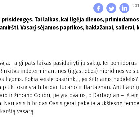
201
 prisidengęs. Tai laikas, kai ilgėja dienos, primindamos
pamiršti. Vasarį sėjamos paprikos, baklažanai, salierai, 
ėja. Taigi pats laikas pasidairyti jų sėklų. Jei pomidorus
Rinkitės indeterminantines (ilgastiebes) hibridines veisle
s ligoms. Kokią veislę pasirinkti, jei šiltnamis nedidelis
aip tik tokie yra hibridai Tucano ir Dartagnan. Ant liaunų
kaip ir žinomo Colibri, jie yra ovalūs, o Dartagnan – ište
ta. Naujasis hibridas Oasis gerai pakelia aukštesnę tempe
 karštą vasarą.