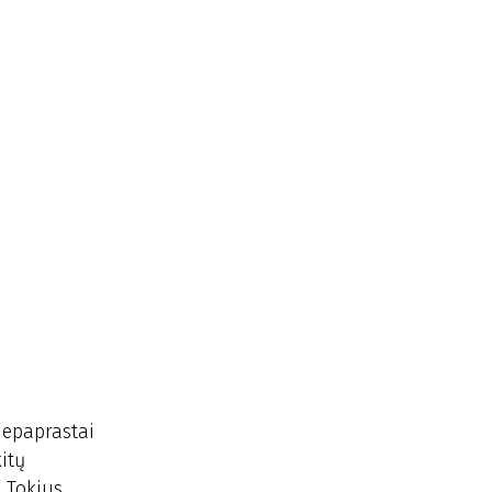
Nepaprastai
itų
. Tokius