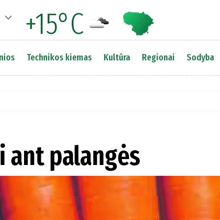
+15°C
nios
Technikos kiemas
Kultūra
Regionai
Sodyba
ai ant palangės