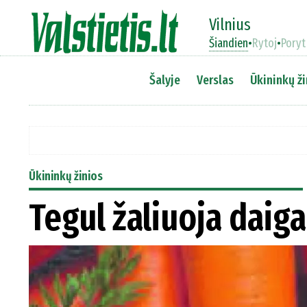
Vilnius
Šiandien
•
Rytoj
•
Poryt
Šalyje
Verslas
Ūkininkų ži
Ūkininkų žinios
Tegul žaliuoja daig