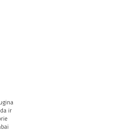
augina
eda ir
prie
abai