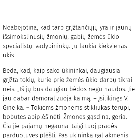
Neabejotina, kad tarp grįžtančiųjų yra ir jaunų
išsimokslinusių žmonių, gabių žemės ūkio
specialistų, vadybininkų. Jų laukia kiekvienas
ūkis.
Bėda, kad, kaip sako ūkininkai, daugiausia
grįžta tokių, kurie prie žemės ūkio darbų tikrai
neis. „Iš jų bus daugiau bėdos negu naudos. Jie
jau dabar demoralizuoja kaimą, – įsitikinęs V.
Gineika. – Tokiems žmonėms stikliukas terūpi,
bobutes apiplėšinėti. Žmones gąsdina, geria.
Čia jie pajamų negauna, taigi tuoj pradės
parduotuves plėšti. Pas ūkininką gal akmenis