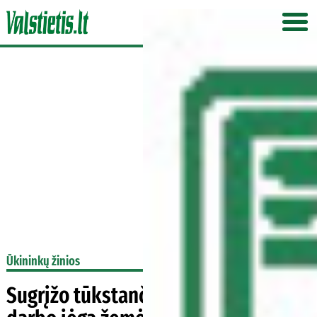
Ūkininkų žinios
Sugrįžo tūkstančiai emigrantų –