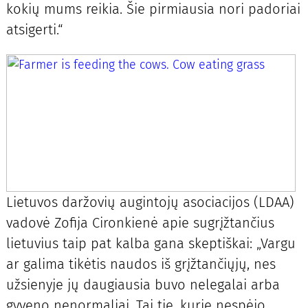
kokių mums reikia. Šie pirmiausia nori padoriai
atsigerti.“
Lietuvos daržovių augintojų asociacijos (LDAA)
vadovė Zofija Cironkienė apie sugrįžtančius
lietuvius taip pat kalba gana skeptiškai: „Vargu
ar galima tikėtis naudos iš grįžtančiųjų, nes
užsienyje jų daugiausia buvo nelegalai arba
gyveno nenormaliai. Tai tie, kurie nespėjo