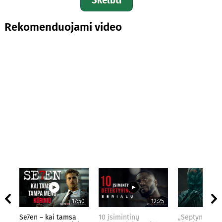
Rekomenduojami video
17:50
12:25
Se7en – kai tamsa
10 įsimintinų
„Septynių Kar