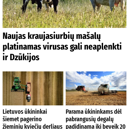
Naujas kraujasiurbių mašalų
platinamas virusas gali neaplenkti
ir Dzūkijos
Lietuvos ūkininkai
Parama ūkininkams dėl
šiemet pagerino
pabrangusių degalų
žieminių kviečių derliaus
padidinama iki beveik 20