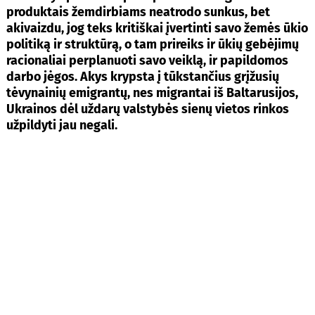
produktais žemdirbiams neatrodo sunkus, bet
akivaizdu, jog teks kritiškai įvertinti savo žemės ūkio
politiką ir struktūrą, o tam prireiks ir ūkių gebėjimų
racionaliai perplanuoti savo veiklą, ir papildomos
darbo jėgos. Akys krypsta į tūkstančius grįžusių
tėvynainių emigrantų, nes migrantai iš Baltarusijos,
Ukrainos dėl uždarų valstybės sienų vietos rinkos
užpildyti jau negali.