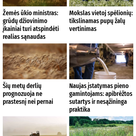
Žemės ūkio ministras:
Mokslas vietoj spėlionių:
grūdų džiovinimo
tikslinamas pupų žalų
įkainiai turi atspindėti
vertinimas
realias sąnaudas
Šių metų derlių
Naujas įstatymas pieno
prognozuoja ne
gamintojams: apibrėžtos
prastesnį nei pernai
sutartys ir nesąžininga
praktika