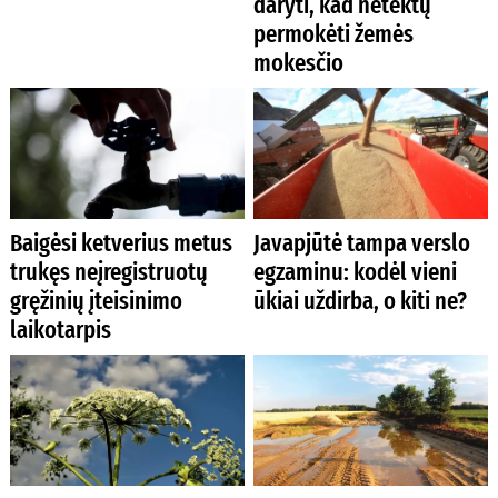
daryti, kad netektų
permokėti žemės
mokesčio
Baigėsi ketverius metus
Javapjūtė tampa verslo
trukęs neįregistruotų
egzaminu: kodėl vieni
gręžinių įteisinimo
ūkiai uždirba, o kiti ne?
laikotarpis