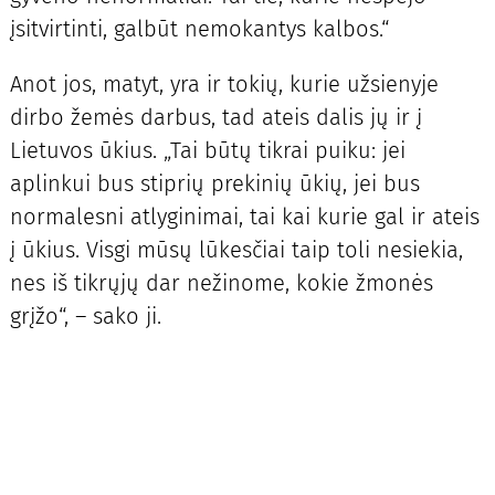
įsitvirtinti, galbūt nemokantys kalbos.“
Anot jos, matyt, yra ir tokių, kurie užsienyje
dirbo žemės darbus, tad ateis dalis jų ir į
Lietuvos ūkius. „Tai būtų tikrai puiku: jei
aplinkui bus stiprių prekinių ūkių, jei bus
normalesni atlyginimai, tai kai kurie gal ir ateis
į ūkius. Visgi mūsų lūkesčiai taip toli nesiekia,
nes iš tikrųjų dar nežinome, kokie žmonės
grįžo“, – sako ji.