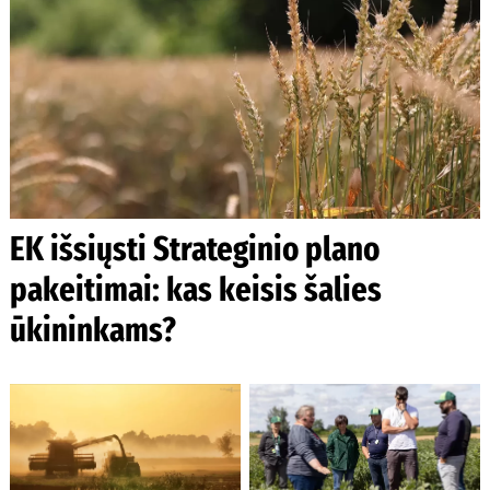
EK išsiųsti Strateginio plano
pakeitimai: kas keisis šalies
ūkininkams?