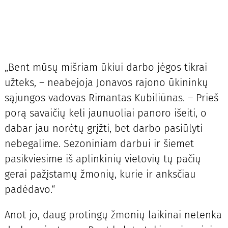
„Bent mūsų mišriam ūkiui darbo jėgos tikrai
užteks, – neabejoja Jonavos rajono ūkininkų
sąjungos vadovas Rimantas Kubiliūnas. – Prieš
porą savaičių keli jaunuoliai panoro išeiti, o
dabar jau norėtų grįžti, bet darbo pasiūlyti
nebegalime. Sezoniniam darbui ir šiemet
pasikviesime iš aplinkinių vietovių tų pačių
gerai pažįstamų žmonių, kurie ir anksčiau
padėdavo.“
Anot jo, daug protingų žmonių laikinai netenka