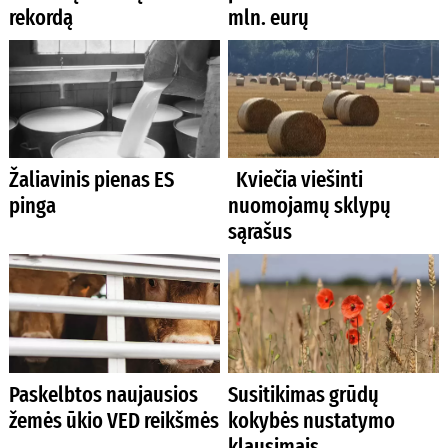
rekordą
mln. eurų
Žaliavinis pienas ES
Kviečia viešinti
pinga
nuomojamų sklypų
sąrašus
Paskelbtos naujausios
Susitikimas grūdų
žemės ūkio VED reikšmės
kokybės nustatymo
klausimais