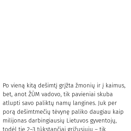
Po vieną kitą dešimtį grįžta žmonių ir į kaimus,
bet, anot ŽŪM vadovo, tik pavieniai skuba
atlupti savo paliktų namų langines. Juk per
porą dešimtmečių tėvynę paliko daugiau kaip
milijonas darbingiausių Lietuvos gyventojų,
todėl tie 2–3 tūkstančiai grįžusiųjų – tik