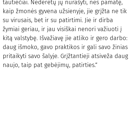
tautiečiai. Nederėtų jų nurašyti, nes pamatę,
kaip žmonės gyvena užsienyje, jie grįžta ne tik
su virusais, bet ir su patirtimi. Jie ir dirba
žymiai geriau, ir jau visiškai nenori važiuoti į
kitą valstybę. Išvažiavę jie atliko ir gero darbo:
daug išmoko, gavo praktikos ir gali savo žinias
pritaikyti savo šalyje. Grįžtantieji atsiveža daug
naujo, taip pat gebėjimų, patirties.“