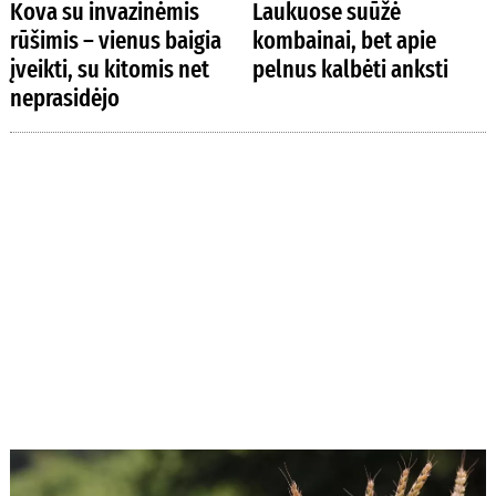
Kova su invazinėmis
Laukuose suūžė
rūšimis – vienus baigia
kombainai, bet apie
įveikti, su kitomis net
pelnus kalbėti anksti
neprasidėjo