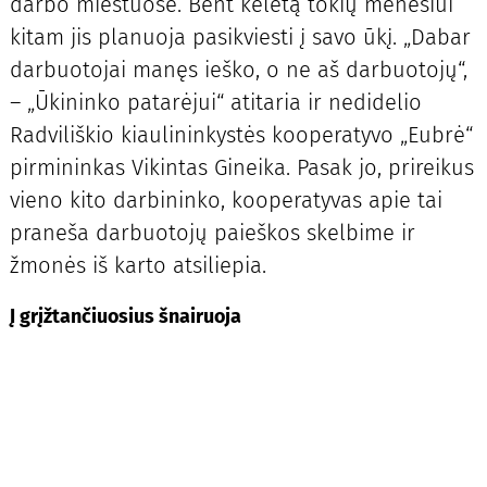
darbo miestuose. Bent keletą tokių mėnesiui
kitam jis planuoja pasikviesti į savo ūkį. „Dabar
darbuotojai manęs ieško, o ne aš darbuotojų“,
– „Ūkininko patarėjui“ atitaria ir nedidelio
Radviliškio kiaulininkystės kooperatyvo „Eubrė“
pirmininkas Vikintas Gineika. Pasak jo, prireikus
vieno kito darbininko, kooperatyvas apie tai
praneša darbuotojų paieškos skelbime ir
žmonės iš karto atsiliepia.
Į grįžtančiuosius šnairuoja