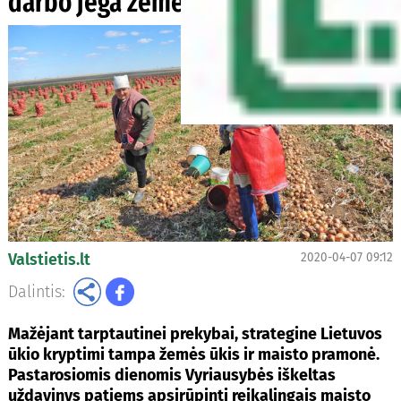
darbo jėga žemės ūkiui?
Valstietis.lt
2020-04-07 09:12
Dalintis:
Mažėjant tarptautinei prekybai, strategine Lietuvos
ūkio kryptimi tampa žemės ūkis ir maisto pramonė.
Pastarosiomis dienomis Vyriausybės iškeltas
uždavinys patiems apsirūpinti reikalingais maisto