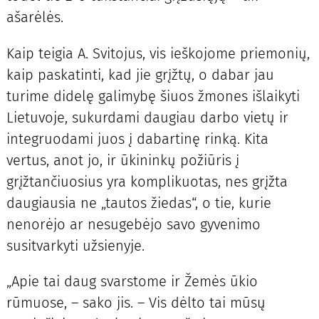
ašarėlės.
Kaip teigia A. Svitojus, vis ieškojome priemonių,
kaip paskatinti, kad jie grįžtų, o dabar jau
turime didelę galimybę šiuos žmones išlaikyti
Lietuvoje, sukurdami daugiau darbo vietų ir
integruodami juos į dabartinę rinką. Kita
vertus, anot jo, ir ūkininkų požiūris į
grįžtančiuosius yra komplikuotas, nes grįžta
daugiausia ne „tautos žiedas“, o tie, kurie
nenorėjo ar nesugebėjo savo gyvenimo
susitvarkyti užsienyje.
„Apie tai daug svarstome ir Žemės ūkio
rūmuose, – sako jis. – Vis dėlto tai mūsų