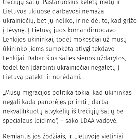
trečiųjų šalių. Pastaruosius keletą metų ir
Lietuvos ūkiuose darbavosi nemažai
ukrainiečių, bet jų neliko, ir ne dėl to, kad grįžo
į tėvynę. Į Lietuvą juos komandiruodavo
Lenkijos ūkininkai, todėl mokesčiai už mūsų
ūkininko jiems sumokėtą atlygį tekdavo
Lenkijai. Dabar šios šalies sienos uždarytos,
todėl ten įdarbinti ukrainiečiai negalėtų į
Lietuvą patekti ir norėdami.
„Mūsų migracijos politika tokia, kad ūkininkas
negali kada panorėjęs priimti į darbą
nekvalifikuotų atvykėlių iš trečiųjų šalių be
specialaus leidimo“, – sako LDAA vadovė.
Remiantis jos žodžiais, ir Lietuvoje vietiniai