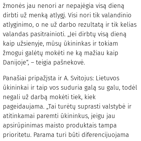
žmonės jau nenori ar nepajėgia visą dieną
dirbti už menką atlygį. Visi nori tik valandinio
atlyginimo, o ne už darbo rezultatą ir tik kelias
valandas pasitrainioti. „Jei dirbtų visą dieną
kaip užsienyje, mūsų ūkininkas ir tokiam
žmogui galėtų mokėti ne ką mažiau kaip
Danijoje“, – teigia pašnekovė.
Panašiai pripažįsta ir A. Svitojus: Lietuvos
ūkininkai ir taip vos suduria galą su galu, todėl
negali už darbą mokėti tiek, kiek
pageidaujama. „Tai turėtų suprasti valstybė ir
atitinkamai paremti ūkininkus, jeigu jau
apsirūpinimas maisto produktais tampa
prioritetu. Parama turi būti diferencijuojama