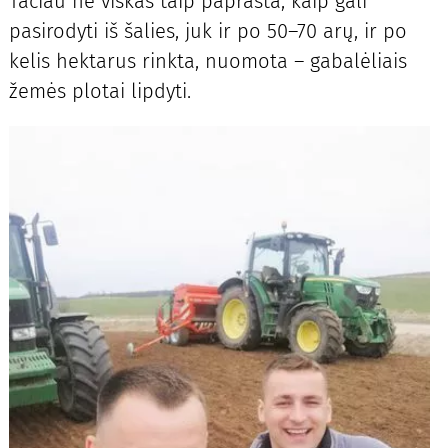
Tačiau ne viskas taip paprasta, kaip gali
pasirodyti iš šalies, juk ir po 50–70 arų, ir po
kelis hektarus rinkta, nuomota – gabalėliais
žemės plotai lipdyti.