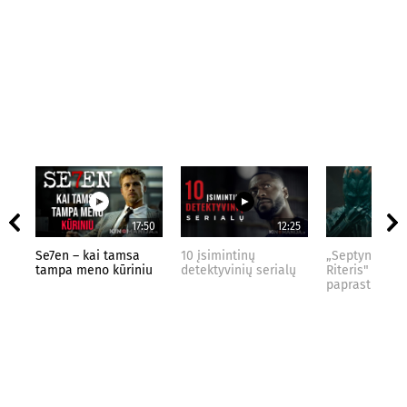
17:50
12:25
Se7en – kai tamsa
10 įsimintinų
„Septynių Kar
tampa meno kūriniu
detektyvinių serialų
Riteris" – kai
paprastumas 