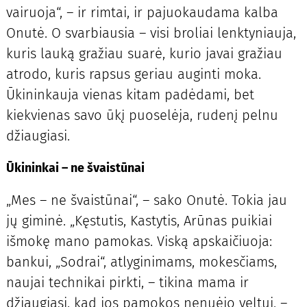
vairuoja“, – ir rimtai, ir pajuokaudama kalba
Onutė. O svarbiausia – visi broliai lenktyniauja,
kuris lauką gražiau suarė, kurio javai gražiau
atrodo, kuris rapsus geriau auginti moka.
Ūkininkauja vienas kitam padėdami, bet
kiekvienas savo ūkį puoselėja, rudenį pelnu
džiaugiasi.
Ūkininkai – ne švaistūnai
„Mes – ne švaistūnai“, – sako Onutė. Tokia jau
jų giminė. „Kęstutis, Kastytis, Arūnas puikiai
išmokę mano pamokas. Viską apskaičiuoja:
bankui, „Sodrai“, atlyginimams, mokesčiams,
naujai technikai pirkti, – tikina mama ir
džiaugiasi, kad jos pamokos nenuėjo veltui. –