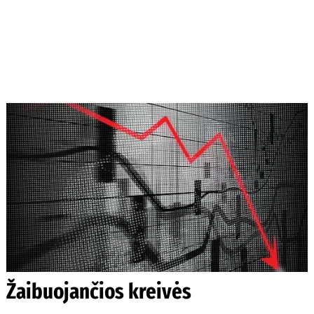
Žaibuojančios kreivės