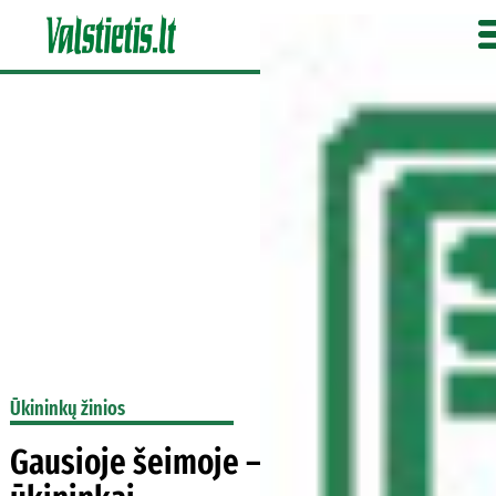
Ūkininkų žinios
Gausioje šeimoje – net keturi sūnūs