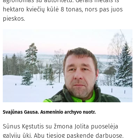
hektaro kviečių kūlė 8 tonas, nors pas juos
pieskos.
Svajūnas Gausa. Asmeninio archyvo nuotr.
Sūnus Kęstutis su žmona Jolita puoselėja
galvijų ūkį. Abu tiesiog paskendę darbuose.