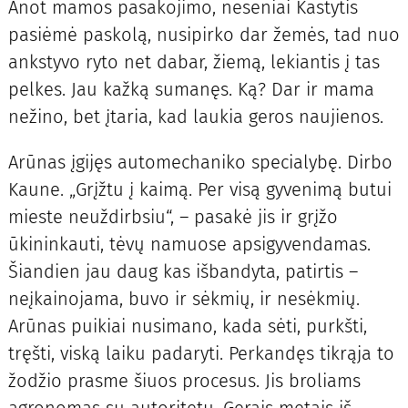
Anot mamos pasakojimo, neseniai Kastytis
pasiėmė paskolą, nusipirko dar žemės, tad nuo
ankstyvo ryto net dabar, žiemą, lekiantis į tas
pelkes. Jau kažką sumanęs. Ką? Dar ir mama
nežino, bet įtaria, kad laukia geros naujienos.
Arūnas įgijęs automechaniko specialybę. Dirbo
Kaune. „Grįžtu į kaimą. Per visą gyvenimą butui
mieste neuždirbsiu“, – pasakė jis ir grįžo
ūkininkauti, tėvų namuose apsigyvendamas.
Šiandien jau daug kas išbandyta, patirtis –
neįkainojama, buvo ir sėkmių, ir nesėkmių.
Arūnas puikiai nusimano, kada sėti, purkšti,
tręšti, viską laiku padaryti. Perkandęs tikrąja to
žodžio prasme šiuos procesus. Jis broliams
agronomas su autoritetu. Gerais metais iš