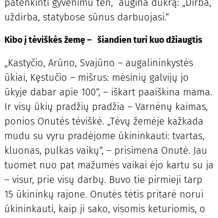
patenkinti gyvenimu ten, augina dukrą: „Dirba,
uždirba, statybose sūnus darbuojasi.“
Kibo į tėviškės žemę – šiandien turi kuo džiaugtis
„Kastyčio, Arūno, Svajūno – augalininkystės
ūkiai, Kęstučio – mišrus: mėsinių galvijų jo
ūkyje dabar apie 100“, – iškart paaiškina mama.
Ir visų ūkių pradžių pradžia – Varnėnų kaimas,
ponios Onutės tėviškė. „Tėvų žemėje kažkada
mudu su vyru pradėjome ūkininkauti: tvartas,
kluonas, pulkas vaikų“, – prisimena Onutė. Jau
tuomet nuo pat mažumės vaikai ėjo kartu su ja
– visur, prie visų darbų. Buvo tie pirmieji tarp
15 ūkininkų rajone. Onutės tėtis pritarė norui
ūkininkauti, kaip ji sako, visomis keturiomis, o