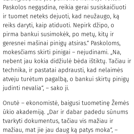
Paskolos negąsdina, reikia gerai susiskaičiuoti
ir tuomet neteks dejuoti, kad neužaugo, ką
reiks daryti, kaip atiduoti. Nepirk džipo, o
pirma bankui susimokėk, po metų, kitų ir
geresnei mašinai pinigų atsiras.“ Paskoloms,
mokesčiams skirti pinigai – nejudinami. „Na,
nebent jau kokia didžiulė bėda ištiktų. Tačiau ir
technika, ir pastatai apdrausti, kad nelaimės
atveju turėtum pagalbą, o bankui skirtų pinigų
judinti nevalia“, – sako ji.
Onutė – ekonomistė, baigusi tuometinę Žemės
ūkio akademiją. „Dar ir dabar padedu sūnums
tvarkyti dokumentus, tačiau vis mažiau ir
mažiau, mat jie jau daug ką patys moka“, –