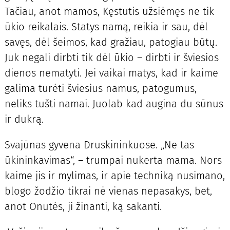
Tačiau, anot mamos, Kęstutis užsiėmęs ne tik
ūkio reikalais. Statys namą, reikia ir sau, dėl
savęs, dėl šeimos, kad gražiau, patogiau būtų.
Juk negali dirbti tik dėl ūkio – dirbti ir šviesios
dienos nematyti. Jei vaikai matys, kad ir kaime
galima turėti šviesius namus, patogumus,
neliks tušti namai. Juolab kad augina du sūnus
ir dukrą.
Svajūnas gyvena Druskininkuose. „Ne tas
ūkininkavimas“, – trumpai nukerta mama. Nors
kaime jis ir mylimas, ir apie techniką nusimano,
blogo žodžio tikrai nė vienas nepasakys, bet,
anot Onutės, ji žinanti, ką sakanti.