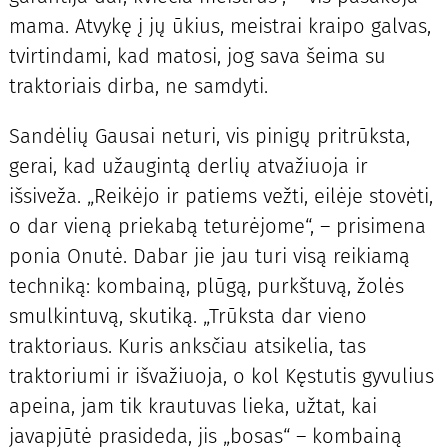
mama. Atvykę į jų ūkius, meistrai kraipo galvas,
tvirtindami, kad matosi, jog sava šeima su
traktoriais dirba, ne samdyti.
Sandėlių Gausai neturi, vis pinigų pritrūksta,
gerai, kad užaugintą derlių atvažiuoja ir
išsiveža. „Reikėjo ir patiems vežti, eilėje stovėti,
o dar vieną priekabą teturėjome“, – prisimena
ponia Onutė. Dabar jie jau turi visą reikiamą
techniką: kombainą, plūgą, purkštuvą, žolės
smulkintuvą, skutiką. „Trūksta dar vieno
traktoriaus. Kuris anksčiau atsikelia, tas
traktoriumi ir išvažiuoja, o kol Kęstutis gyvulius
apeina, jam tik krautuvas lieka, užtat, kai
javapjūtė prasideda, jis „bosas“ – kombainą