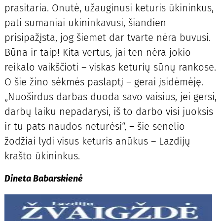
prasitaria. Onutė, užauginusi keturis ūkininkus,
pati sumaniai ūkininkavusi, šiandien
prisipažįsta, jog šiemet dar tvarte nėra buvusi.
Būna ir taip! Kita vertus, jai ten nėra jokio
reikalo vaikščioti – viskas keturių sūnų rankose.
O šie žino sėkmės paslaptį – gerai įsidėmėję.
„Nuoširdus darbas duoda savo vaisius, jei gersi,
darbų laiku nepadarysi, iš to darbo visi juoksis
ir tu pats naudos neturėsi“, – šie senelio
žodžiai lydi visus keturis anūkus – Lazdijų
krašto ūkininkus.
Dineta Babarskienė