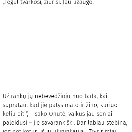
„Tegul tvarkosi, žiūrisi. Jau užaugo.
Už rankų jų nebevedžioju nuo tada, kai
supratau, kad jie patys mato ir žino, kuriuo
keliu eiti“, – sako Onutė, vaikus jau seniai
paleidusi – jie savarankiški. Dar labiau stebina,
jog net keturi iš jų ūkininkauja. „Trys rimtai,