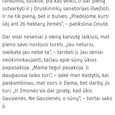
rankomis, sutikite, yra kas veikti, o dar pieną
sutvarkyti ir į Druskininkų sanatorijas išvežioti.
Ir ne tik pieną, bet ir bulves. „Pradėjome kurti
ūkį ant 26 hektarų žemės“, – patikslina Onutė.
Dar visai neseniai ji vieną karvutę laikiusi, mat
pieno savo norėjusi turėti. „Jau neturiu,
sveikata jau nebe ta“, – tarsteli ji. Jau seniai
neūkininkaujanti, tačiau apie sūnų ūkius
papasakoja. „Mama tegul pasakoja. Ji
daugiausia laiko turi“, – sakė man Kastytis, kai
paskambinau, mat nors ir žiema, bet darbų jis
turi. „Ir žmonės vis dar įpratę, kad ūkis
Gausienės. Ne Gausienės, o sūnų“, – tvirtai sako
ji.