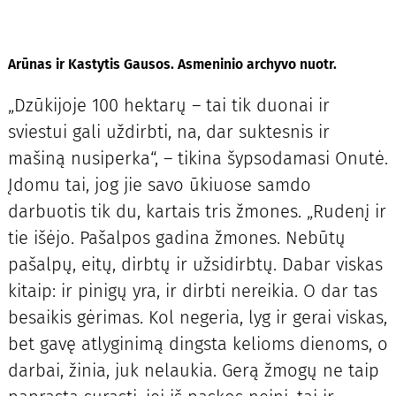
Arūnas ir Kastytis Gausos. Asmeninio archyvo nuotr.
„Dzūkijoje 100 hektarų – tai tik duonai ir
sviestui gali uždirbti, na, dar suktesnis ir
mašiną nusiperka“, – tikina šypsodamasi Onutė.
Įdomu tai, jog jie savo ūkiuose samdo
darbuotis tik du, kartais tris žmones. „Rudenį ir
tie išėjo. Pašalpos gadina žmones. Nebūtų
pašalpų, eitų, dirbtų ir užsidirbtų. Dabar viskas
kitaip: ir pinigų yra, ir dirbti nereikia. O dar tas
besaikis gėrimas. Kol negeria, lyg ir gerai viskas,
bet gavę atlyginimą dingsta kelioms dienoms, o
darbai, žinia, juk nelaukia. Gerą žmogų ne taip