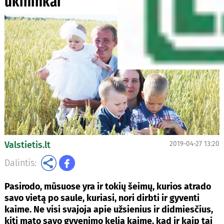
ūkininkai
Valstietis.lt
2019-04-27 13:20
Dalintis:
Pasirodo, mūsuose yra ir tokių šeimų, kurios atrado
savo vietą po saule, kuriasi, nori dirbti ir gyventi
kaime. Ne visi svajoja apie užsienius ir didmiesčius,
kiti mato savo gyvenimo kelią kaime, kad ir kaip tai