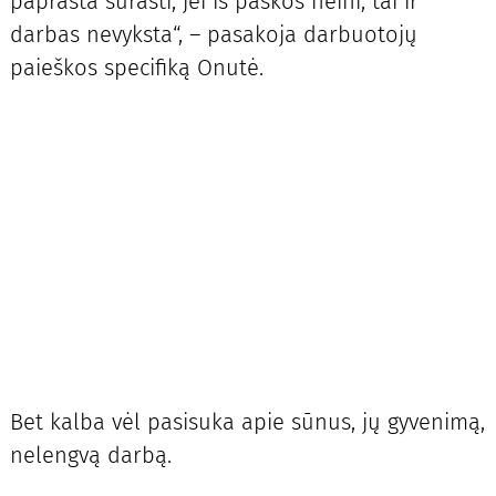
paprasta surasti, jei iš paskos neini, tai ir
darbas nevyksta“, – pasakoja darbuotojų
paieškos specifiką Onutė.
Bet kalba vėl pasisuka apie sūnus, jų gyvenimą,
nelengvą darbą.