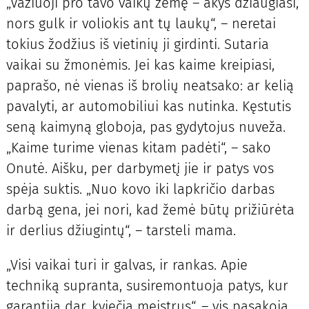
„Važiuoji pro tavo vaikų žemę – akys džiaugiasi,
nors gulk ir voliokis ant tų laukų“, – neretai
tokius žodžius iš vietinių ji girdinti. Sutaria
vaikai su žmonėmis. Jei kas kaime kreipiasi,
paprašo, nė vienas iš brolių neatsako: ar kelią
pavalyti, ar automobiliui kas nutinka. Kęstutis
seną kaimyną globoja, pas gydytojus nuveža.
„Kaime turime vienas kitam padėti“, – sako
Onutė. Aišku, per darbymetį jie ir patys vos
spėja suktis. „Nuo kovo iki lapkričio darbas
darbą gena, jei nori, kad žemė būtų prižiūrėta
ir derlius džiugintų“, – tarsteli mama.
„Visi vaikai turi ir galvas, ir rankas. Apie
techniką supranta, susiremontuoja patys, kur
garantija dar, kviečia meistrus“, – vis pasakoja