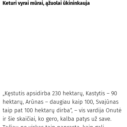
Keturi vyrai mūrai, ąžuolai ūkininkauja
„Kęstutis apsidirba 230 hektarų, Kastytis – 90
hektarų, Arūnas – daugiau kaip 100, Svajūnas
taip pat 100 hektarų dirba“, – vis vardija Onutė
ir šie skaičiai, ko gero, kalba patys už save.