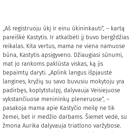
„Aš registruoju ūkį ir einu ūkininkauti“, – kartą
pareiškė Kastytis. Ir atkalbėti jį buvo bergždžias
reikalas. Kita vertus, mama ne viena namuose
būna, Kastytis apsigyveno. Džiaugiasi sūnumi,
mat jo rankoms paklūsta viskas, ką jis
bepaimtų daryti. „Aplink langus išpjaustė
langines, kryžių su savo buvusiu mokytoju yra
padirbęs, koplytstulpį, dalyvauja Veisiejuose
vykstančiuose menininkų pleneruose“, –
pasakoja mama apie Kastyčio meilę ne tik
žemei, bet ir medžio darbams. Šiemet vedė, su
žmona Aurika dalyvauja triatlono varžybose.