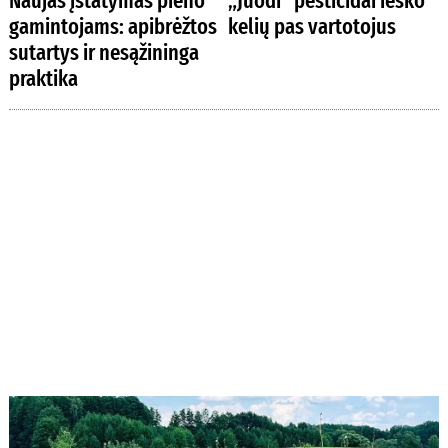
Naujas įstatymas pieno
„Juodi“ pesticidai ieško
gamintojams: apibrėžtos
kelių pas vartotojus
sutartys ir nesąžininga
praktika