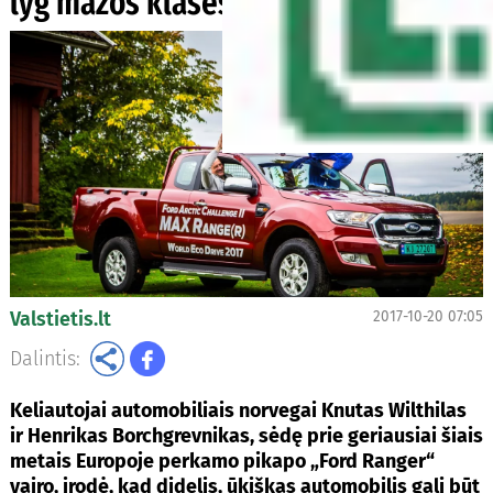
lyg mažos klasės hečbeko
Valstietis.lt
2017-10-20 07:05
Dalintis:
Keliautojai automobiliais norvegai Knutas Wilthilas
ir Henrikas Borchgrevnikas, sėdę prie geriausiai šiais
metais Europoje perkamo pikapo „Ford Ranger“
vairo, įrodė, kad didelis, ūkiškas automobilis gali būt