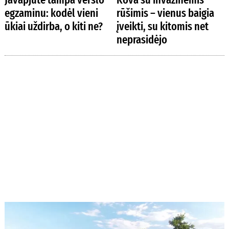
egzaminu: kodėl vieni
rūšimis – vienus baigia
ūkiai uždirba, o kiti ne?
įveikti, su kitomis net
neprasidėjo