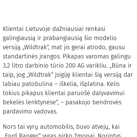
Klientai Lietuvoje dažniausiai renkasi
galingiausią ir prabangiausią šio modelio
versiją „Wildtrak“, mat jis gerai atrodo, gausu
standartinės įrangos. Pikapas varomas galingu
3,2 litro darbinio tūrio 200 AG varikliu. „Būna ir
taip, jog „Wildtrak“ įsigiję klientai šią versiją dar
labiau patobulina – iškelia, išplatina. Kelis
tokius pikapus klientai paruošė dalyvavimui
bekelės lenktynėse“, – pasakojo bendrovės
pardavimo vadovas.
Nors tai vyrų automobilis, buvo atvejų, kai
„Ford Ranger“ vyras pirko žmonai. Norintys