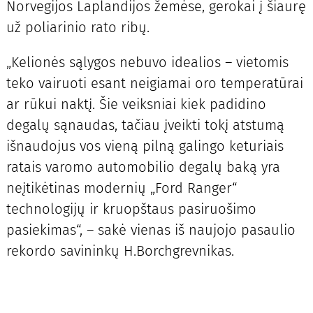
Norvegijos Laplandijos žemėse, gerokai į šiaurę
už poliarinio rato ribų.
„Kelionės sąlygos nebuvo idealios – vietomis
teko vairuoti esant neigiamai oro temperatūrai
ar rūkui naktį. Šie veiksniai kiek padidino
degalų sąnaudas, tačiau įveikti tokį atstumą
išnaudojus vos vieną pilną galingo keturiais
ratais varomo automobilio degalų baką yra
neįtikėtinas modernių „Ford Ranger“
technologijų ir kruopštaus pasiruošimo
pasiekimas“, – sakė vienas iš naujojo pasaulio
rekordo savininkų H.Borchgrevnikas.