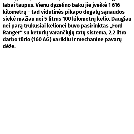
labai taupus. Vienu dyzelino baku jie įveikė 1 616
kilometrų – tad vidutinės pikapo degalų sąnaudos
siekė mažiau nei 5 litrus 100 kilometrų kelio. Daugiau
nei parą trukusiai kelionei buvo pasirinktas „Ford
Ranger“ su keturių varančiųjų ratų sistema, 2,2 litro
darbo tūrio (160 AG) varikliu ir mechanine pavarų
dėže.