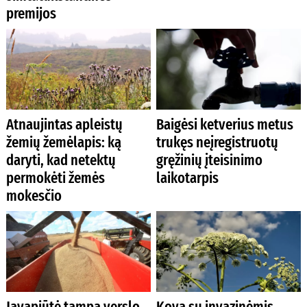
premijos
Atnaujintas apleistų
Baigėsi ketverius metus
žemių žemėlapis: ką
trukęs neįregistruotų
daryti, kad netektų
gręžinių įteisinimo
permokėti žemės
laikotarpis
mokesčio
Javapjūtė tampa verslo
Kova su invazinėmis