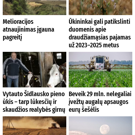
Melioracijos
Ūkininkai gali patikslinti
atnaujinimas įgauna
duomenis apie
pagreitį
draudžiamąsias pajamas
už 2023–2025 metus
Vytauto Šidlausko pieno
Beveik 29 mln. nelegaliai
ūkis – tarp lūkesčių ir
įvežtų augalų apsaugos
skaudžios realybės girnų
eurų šešėlis