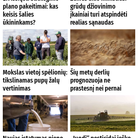
plano pakeitimai: kas
grūdų džiovinimo
keisis šalies
įkainiai turi atspindėti
ūkininkams?
realias sąnaudas
Mokslas vietoj spėlionių:
Šių metų derlių
tikslinamas pupų žalų
prognozuoja ne
vertinimas
prastesnį nei pernai