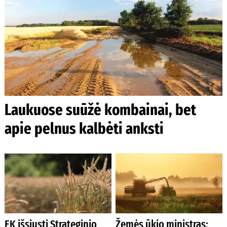
Laukuose suūžė kombainai, bet
apie pelnus kalbėti anksti
EK išsiųsti Strateginio
Žemės ūkio ministras: