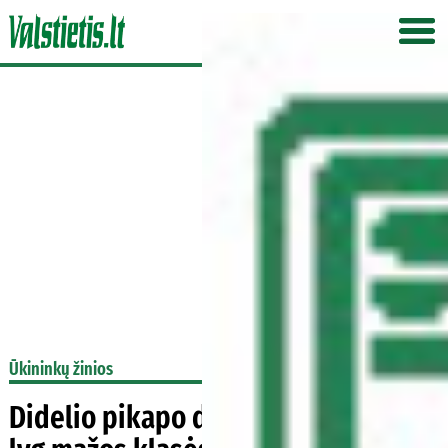
Ūkininkų žinios
Didelio pikapo degalų sąnaudos –