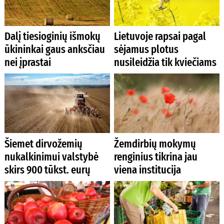
Dalį tiesioginių išmokų
Lietuvoje rapsai pagal
ūkininkai gaus anksčiau
sėjamus plotus
nei įprastai
nusileidžia tik kviečiams
Šiemet dirvožemių
Žemdirbių mokymų
nukalkinimui valstybė
renginius tikrina jau
skirs 900 tūkst. eurų
viena institucija