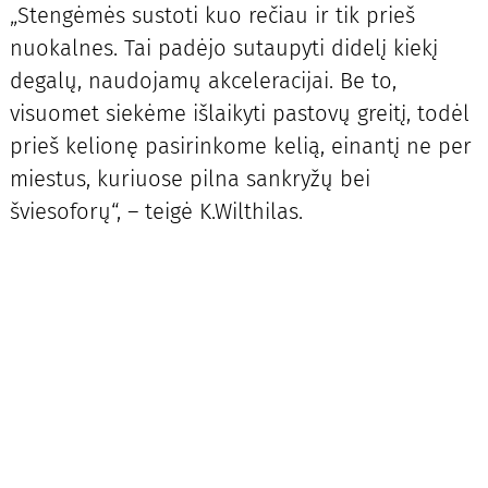
„Stengėmės sustoti kuo rečiau ir tik prieš
nuokalnes. Tai padėjo sutaupyti didelį kiekį
degalų, naudojamų akceleracijai. Be to,
visuomet siekėme išlaikyti pastovų greitį, todėl
prieš kelionę pasirinkome kelią, einantį ne per
miestus, kuriuose pilna sankryžų bei
šviesoforų“, – teigė K.Wilthilas.