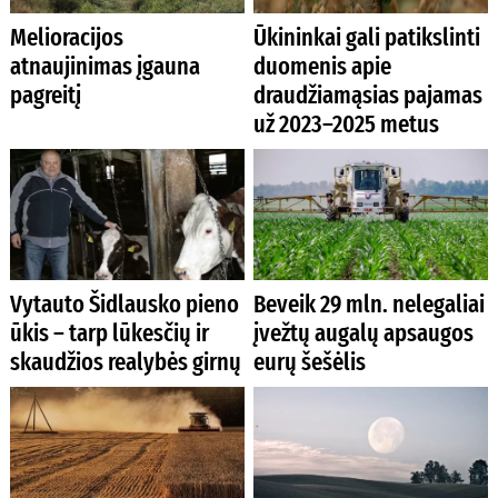
Melioracijos
Ūkininkai gali patikslinti
atnaujinimas įgauna
duomenis apie
pagreitį
draudžiamąsias pajamas
už 2023–2025 metus
Vytauto Šidlausko pieno
Beveik 29 mln. nelegaliai
ūkis – tarp lūkesčių ir
įvežtų augalų apsaugos
skaudžios realybės girnų
eurų šešėlis