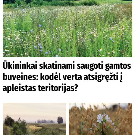
Ūkininkai skatinami saugoti gamtos
buveines: kodėl verta atsigręžti į
apleistas teritorijas?