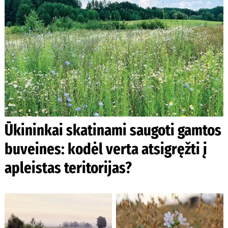
Ūkininkai skatinami saugoti gamtos
buveines: kodėl verta atsigręžti į
apleistas teritorijas?