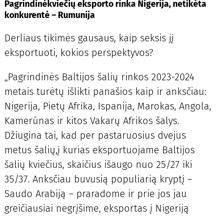
Pagrindinėkviečių eksporto rinka Nigerija, netikėta
konkurentė – Rumunija
Derliaus tikimės gausaus, kaip seksis jį
eksportuoti, kokios perspektyvos?
„Pagrindinės Baltijos šalių rinkos 2023-2024
metais turėtų išlikti panašios kaip ir anksčiau:
Nigerija, Pietų Afrika, Ispanija, Marokas, Angola,
Kamerūnas ir kitos Vakarų Afrikos šalys.
Džiugina tai, kad per pastaruosius dvejus
metus šalių,į kurias eksportuojame Baltijos
šalių kviečius, skaičius išaugo nuo 25/27 iki
35/37. Anksčiau buvusią populiarią kryptį –
Saudo Arabiją – praradome ir prie jos jau
greičiausiai negrįšime, eksportas į Nigeriją