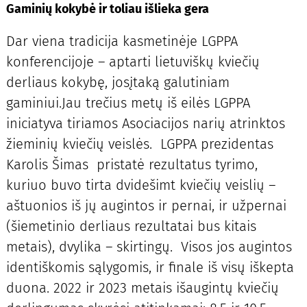
Gaminių kokybė ir toliau išlieka gera
Dar viena tradicija kasmetinėje LGPPA
konferencijoje – aptarti lietuviškų kviečių
derliaus kokybę, josįtaką galutiniam
gaminiui.Jau trečius metų iš eilės LGPPA
iniciatyva tiriamos Asociacijos narių atrinktos
žieminių kviečių veislės. LGPPA prezidentas
Karolis Šimas pristatė rezultatus tyrimo,
kuriuo buvo tirta dvidešimt kviečių veislių –
aštuonios iš jų augintos ir pernai, ir užpernai
(šiemetinio derliaus rezultatai bus kitais
metais), dvylika – skirtingų. Visos jos augintos
identiškomis sąlygomis, ir finale iš visų iškepta
duona. 2022 ir 2023 metais išaugintų kviečių