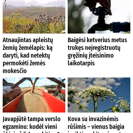
Atnaujintas apleistų
Baigėsi ketverius metus
žemių žemėlapis: ką
trukęs neįregistruotų
daryti, kad netektų
gręžinių įteisinimo
permokėti žemės
laikotarpis
mokesčio
Javapjūtė tampa verslo
Kova su invazinėmis
egzaminu: kodėl vieni
rūšimis – vienus baigia