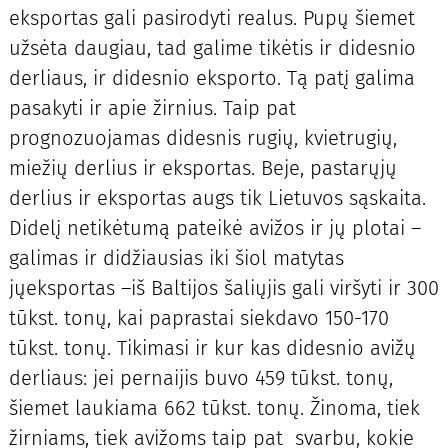
eksportas gali pasirodyti realus. Pupų šiemet
užsėta daugiau, tad galime tikėtis ir didesnio
derliaus, ir didesnio eksporto. Tą patį galima
pasakyti ir apie žirnius. Taip pat
prognozuojamas didesnis rugių, kvietrugių,
miežių derlius ir eksportas. Beje, pastarųjų
derlius ir eksportas augs tik Lietuvos sąskaita.
Didelį netikėtumą pateikė avižos ir jų plotai –
galimas ir didžiausias iki šiol matytas
jųeksportas –iš Baltijos šaliųjis gali viršyti ir 300
tūkst. tonų, kai paprastai siekdavo 150-170
tūkst. tonų. Tikimasi ir kur kas didesnio avižų
derliaus: jei pernaijis buvo 459 tūkst. tonų,
šiemet laukiama 662 tūkst. tonų. Žinoma, tiek
žirniams, tiek avižoms taip pat svarbu, kokie