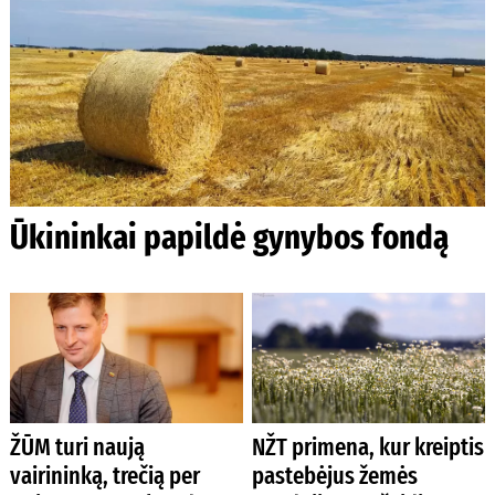
Ūkininkai papildė gynybos fondą
ŽŪM turi naują
NŽT primena, kur kreiptis
vairininką, trečią per
pastebėjus žemės