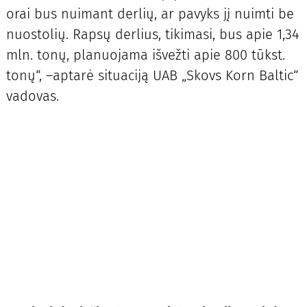
orai bus nuimant derlių, ar pavyks jį nuimti be
nuostolių. Rapsų derlius, tikimasi, bus apie 1,34
mln. tonų, planuojama išvežti apie 800 tūkst.
tonų“, –aptarė situaciją UAB „Skovs Korn Baltic“
vadovas.