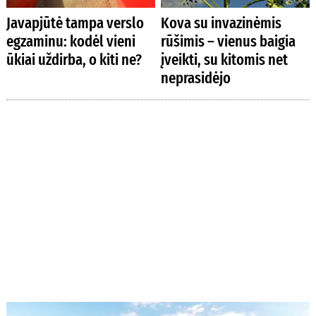
Javapjūtė tampa verslo
Kova su invazinėmis
egzaminu: kodėl vieni
rūšimis – vienus baigia
ūkiai uždirba, o kiti ne?
įveikti, su kitomis net
neprasidėjo