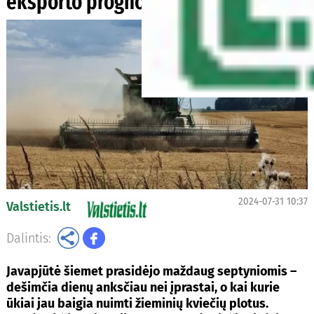
eksporto prognozės
2024-07-31 10:37
Valstietis.lt
Dalintis:
Javapjūtė šiemet prasidėjo maždaug septyniomis –
dešimčia dienų anksčiau nei įprastai, o kai kurie
ūkiai jau baigia nuimti žieminių kviečių plotus.