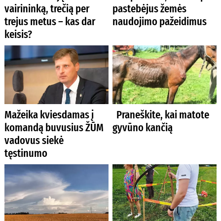
vairininką, trečią per
pastebėjus žemės
trejus metus – kas dar
naudojimo pažeidimus
keisis?
Mažeika kviesdamas į
Praneškite, kai matote
komandą buvusius ŽŪM
gyvūno kančią
vadovus siekė
tęstinumo