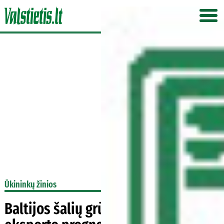
Ūkininkų žinios
Baltijos šalių grūdų derliaus ir jų