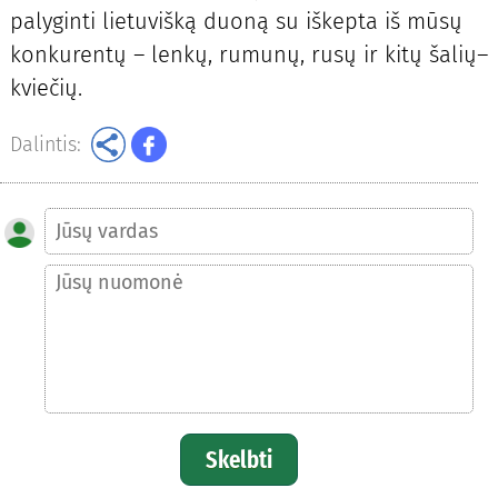
palyginti lietuvišką duoną su iškepta iš mūsų
konkurentų – lenkų, rumunų, rusų ir kitų šalių–
kviečių.
Dalintis:
Skelbti