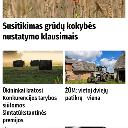
Susitikimas grūdų kokybės
nustatymo klausimais
Ūkininkai kratosi
ŽŪM: vietoj dviejų
Konkurencijos tarybos
patikrų - viena
siūlomos
šimtatūkstantinės
premijos