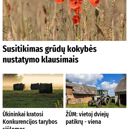
Susitikimas grūdų kokybės
nustatymo klausimais
Ūkininkai kratosi
ŽŪM: vietoj dviejų
Konkurencijos tarybos
patikrų - viena