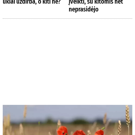
ūkiai uždirba, o kiti ne?
įveikti, su kitomis net
neprasidėjo