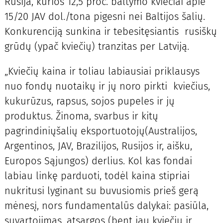
Rusija, kurios 12,5 proc. baltymo kviečiai apie
15/20 JAV dol./tona pigesni nei Baltijos šalių.
Konkurenciją sunkina ir tebesitęsiantis rusiškų
grūdų (ypač kviečių) tranzitas per Latviją.
„Kviečių kaina ir toliau labiausiai priklausys
nuo fondų nuotaikų ir jų noro pirkti kviečius,
kukurūzus, rapsus, sojos pupeles ir jų
produktus. Žinoma, svarbus ir kitų
pagrindiniųšalių eksportuotojų(Australijos,
Argentinos, JAV, Brazilijos, Rusijos ir, aišku,
Europos Sąjungos) derlius. Kol kas fondai
labiau linkę parduoti, todėl kaina stipriai
nukritusi lyginant su buvusiomis prieš gerą
mėnesį, nors fundamentalūs dalykai: pasiūla,
suvartojimas, atsargos (bent jau kviečių ir