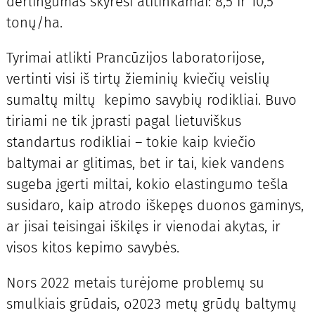
derlingumas skyrėsi atitinkamai: 8,5 ir 10,5
tonų/ha.
Tyrimai atlikti Prancūzijos laboratorijose,
vertinti visi iš tirtų žieminių kviečių veislių
sumaltų miltų kepimo savybių rodikliai. Buvo
tiriami ne tik įprasti pagal lietuviškus
standartus rodikliai – tokie kaip kviečio
baltymai ar glitimas, bet ir tai, kiek vandens
sugeba įgerti miltai, kokio elastingumo tešla
susidaro, kaip atrodo iškepęs duonos gaminys,
ar jisai teisingai iškilęs ir vienodai akytas, ir
visos kitos kepimo savybės.
Nors 2022 metais turėjome problemų su
smulkiais grūdais, o2023 metų grūdų baltymų