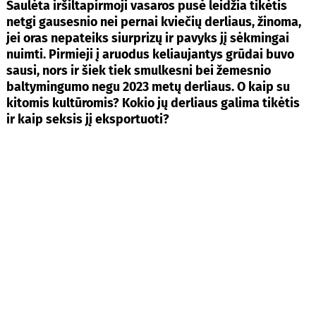
Saulėta iršiltapirmoji vasaros pusė leidžia tikėtis
netgi gausesnio nei pernai kviečių derliaus, žinoma,
jei oras nepateiks siurprizų ir pavyks jį sėkmingai
nuimti. Pirmieji į aruodus keliaujantys grūdai buvo
sausi, nors ir šiek tiek smulkesni bei žemesnio
baltymingumo negu 2023 metų derliaus. O kaip su
kitomis kultūromis? Kokio jų derliaus galima tikėtis
ir kaip seksis jį eksportuoti?