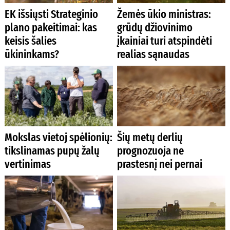
EK išsiųsti Strateginio
Žemės ūkio ministras:
plano pakeitimai: kas
grūdų džiovinimo
keisis šalies
įkainiai turi atspindėti
ūkininkams?
realias sąnaudas
Mokslas vietoj spėlionių:
Šių metų derlių
tikslinamas pupų žalų
prognozuoja ne
vertinimas
prastesnį nei pernai