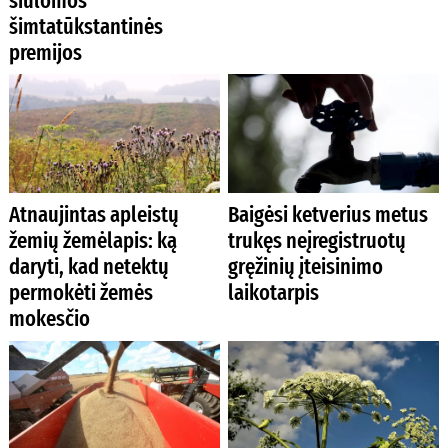
siūlomos
šimtatūkstantinės
premijos
Atnaujintas apleistų
Baigėsi ketverius metus
žemių žemėlapis: ką
trukęs neįregistruotų
daryti, kad netektų
gręžinių įteisinimo
permokėti žemės
laikotarpis
mokesčio