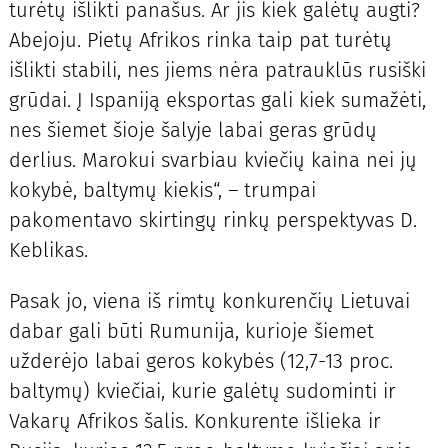
turėtų išlikti panašus. Ar jis kiek galėtų augti?
Abejoju. Pietų Afrikos rinka taip pat turėtų
išlikti stabili, nes jiems nėra patrauklūs rusiški
grūdai. Į Ispaniją eksportas gali kiek sumažėti,
nes šiemet šioje šalyje labai geras grūdų
derlius. Marokui svarbiau kviečių kaina nei jų
kokybė, baltymų kiekis“, – trumpai
pakomentavo skirtingų rinkų perspektyvas D.
Keblikas.
Pasak jo, viena iš rimtų konkurenčių Lietuvai
dabar gali būti Rumunija, kurioje šiemet
užderėjo labai geros kokybės (12,7-13 proc.
baltymų) kviečiai, kurie galėtų sudominti ir
Vakarų Afrikos šalis. Konkurente išlieka ir