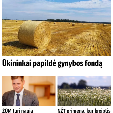
Ūkininkai papildė gynybos fondą
ŽŪM turi naują
NŽT primena, kur kreiptis