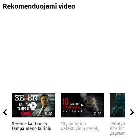
Rekomenduojami video
17:50
12:25
Se7en – kai tamsa
10 įsimintinų
„Septynių Kar
tampa meno kūriniu
detektyvinių serialų
Riteris" – kai
paprastumas 