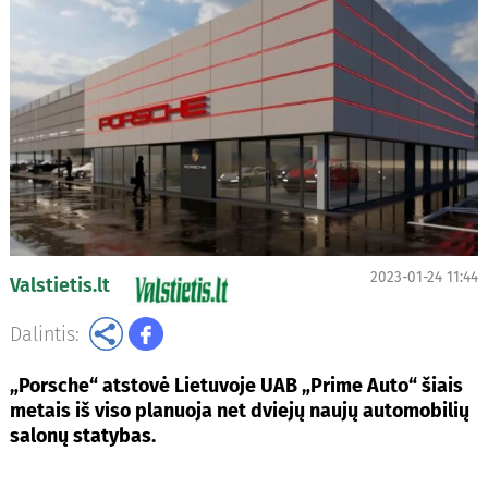
2023-01-24 11:44
Valstietis.lt
Dalintis:
„Porsche“ atstovė Lietuvoje UAB „Prime Auto“ šiais
metais iš viso planuoja net dviejų naujų automobilių
salonų statybas.