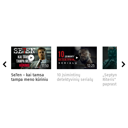
17:50
12:25
Se7en – kai tamsa
10 įsimintinų
„Septynių Kar
tampa meno kūriniu
detektyvinių serialų
Riteris" – kai
paprastumas 