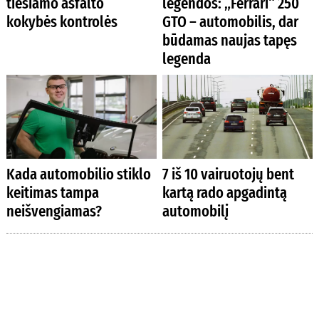
tiesiamo asfalto
legendos: „Ferrari“ 250
kokybės kontrolės
GTO – automobilis, dar
būdamas naujas tapęs
legenda
Kada automobilio stiklo
7 iš 10 vairuotojų bent
keitimas tampa
kartą rado apgadintą
neišvengiamas?
automobilį