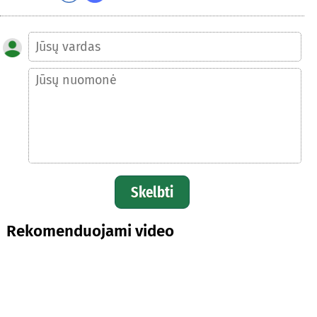
Skelbti
Rekomenduojami video