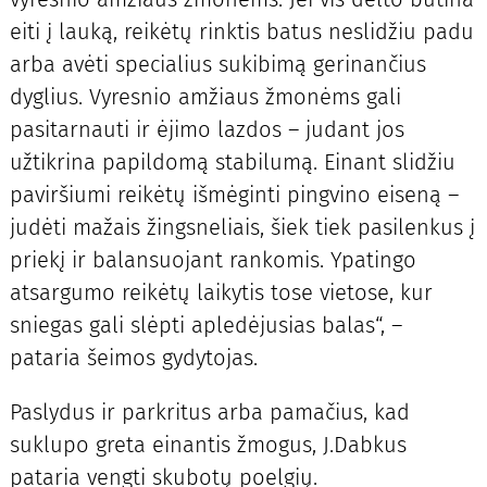
eiti į lauką, reikėtų rinktis batus neslidžiu padu
arba avėti specialius sukibimą gerinančius
dyglius. Vyresnio amžiaus žmonėms gali
pasitarnauti ir ėjimo lazdos – judant jos
užtikrina papildomą stabilumą. Einant slidžiu
paviršiumi reikėtų išmėginti pingvino eiseną –
judėti mažais žingsneliais, šiek tiek pasilenkus į
priekį ir balansuojant rankomis. Ypatingo
atsargumo reikėtų laikytis tose vietose, kur
sniegas gali slėpti apledėjusias balas“, –
pataria šeimos gydytojas.
Paslydus ir parkritus arba pamačius, kad
suklupo greta einantis žmogus, J.Dabkus
pataria vengti skubotų poelgių.