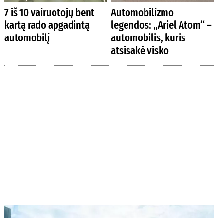
7 iš 10 vairuotojų bent
Automobilizmo
kartą rado apgadintą
legendos: „Ariel Atom“ –
automobilį
automobilis, kuris
atsisakė visko