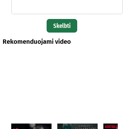
Skelbti
Rekomenduojami video