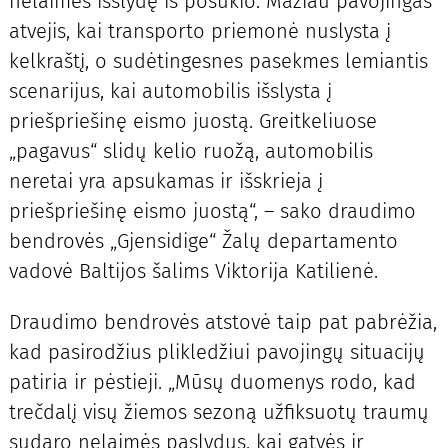
nelaimes išslydę iš posūkio. Mažiau pavojingas
atvejis, kai transporto priemonė nuslysta į
kelkraštį, o sudėtingesnes pasekmes lemiantis
scenarijus, kai automobilis išslysta į
priešpriešinę eismo juostą. Greitkeliuose
„pagavus“ slidų kelio ruožą, automobilis
neretai yra apsukamas ir išskrieja į
priešpriešinę eismo juostą“, – sako draudimo
bendrovės „Gjensidige“ Žalų departamento
vadovė Baltijos šalims Viktorija Katilienė.
Draudimo bendrovės atstovė taip pat pabrėžia,
kad pasirodžius plikledžiui pavojingų situacijų
patiria ir pėstieji. „Mūsų duomenys rodo, kad
trečdalį visų žiemos sezoną užfiksuotų traumų
sudaro nelaimės paslydus, kai gatvės ir