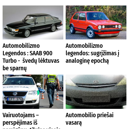
Automobilizmo
Automobilizmo
Legendos : SAAB 900
legendos: sugrįžimas į
Turbo - švedų lėktuvas
analoginę epochą
be sparnų
Vairuotojams –
Automobilio priešai
perspėjimas iš
vasarą