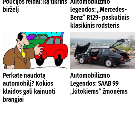
Policijos reidai: ką tikrins
Automobilizmo
birželį
legendos: „Mercedes-
Benz“ R129- paskutinis
klasikinis rodsteris
Perkate naudotą
Automobilizmo
automobilį? Kokios
Legendos: SAAB 99
klaidos gali kainuoti
„kitokiems“ žmonėms
brangiai