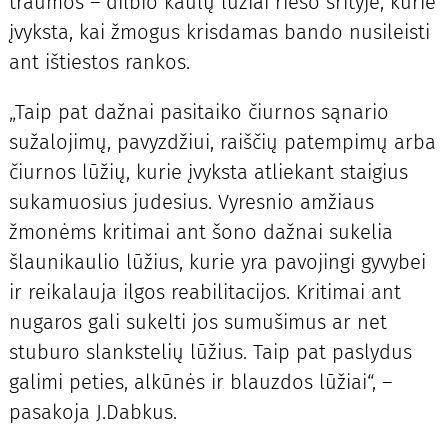
traumos – dilbio kaulų lūžiai riešo srityje, kurie
įvyksta, kai žmogus krisdamas bando nusileisti
ant ištiestos rankos.
„Taip pat dažnai pasitaiko čiurnos sąnario
sužalojimų, pavyzdžiui, raiščių patempimų arba
čiurnos lūžių, kurie įvyksta atliekant staigius
sukamuosius judesius. Vyresnio amžiaus
žmonėms kritimai ant šono dažnai sukelia
šlaunikaulio lūžius, kurie yra pavojingi gyvybei
ir reikalauja ilgos reabilitacijos. Kritimai ant
nugaros gali sukelti jos sumušimus ar net
stuburo slankstelių lūžius. Taip pat paslydus
galimi peties, alkūnės ir blauzdos lūžiai“, –
pasakoja J.Dabkus.