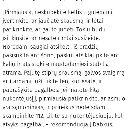
„Pirmiausia, neskubėkite keltis – gulėdami
įvertinkite, ar jaučiate skausmą, ir lėtai
patikrinkite, ar galite judėti. Tokiu būdu
įsitikinsite, ar nesate rimtai susižeidę.
Norėdami saugiai atsikelti, iš pradžių
pasisukite ant šono, paskui atsiklaupkite ant
kelių ir atsistokite naudodamiesi stabilia
atrama. Pajutę stiprų skausmą, galvos svaigimą
ar įtardami lūžį, likite ten, kur esate, ir
paprašykite pagalbos. Jei matote kitą
nukentėjusįjį, pirmiausia patikrinkite, ar asmuo
yra sąmoningas, ir prireikus nedelsdami
skambinkite 112. Likite su nukentėjusiuoju, kol
atvyks pagalba“, – rekomenduoja J.Dabkus.