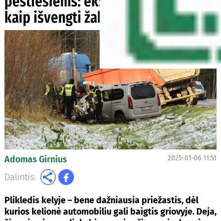
pėstiesiems: ekspertai pataria,
kaip išvengti žabangų
Adomas Girnius
2025-01-06 11:51
Dalintis:
Plikledis kelyje – bene dažniausia priežastis, dėl
kurios kelionė automobiliu gali baigtis griovyje. Deja,