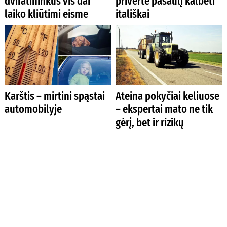
dviratininkus vis dar
privertė pasaulį kalbėti
laiko kliūtimi eisme
itališkai
Karštis – mirtini spąstai
Ateina pokyčiai keliuose
automobilyje
– ekspertai mato ne tik
gėrį, bet ir rizikų