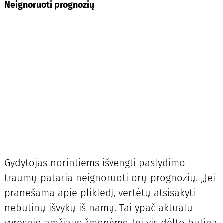
Neignoruoti prognozių
Gydytojas norintiems išvengti paslydimo
traumų pataria neignoruoti orų prognozių. „Jei
pranešama apie plikledį, vertėtų atsisakyti
nebūtinų išvykų iš namų. Tai ypač aktualu
vyresnio amžiaus žmonėms. Jei vis dėlto būtina