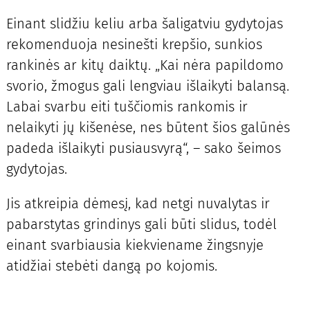
Einant slidžiu keliu arba šaligatviu gydytojas
rekomenduoja nesinešti krepšio, sunkios
rankinės ar kitų daiktų. „Kai nėra papildomo
svorio, žmogus gali lengviau išlaikyti balansą.
Labai svarbu eiti tuščiomis rankomis ir
nelaikyti jų kišenėse, nes būtent šios galūnės
padeda išlaikyti pusiausvyrą“, – sako šeimos
gydytojas.
Jis atkreipia dėmesį, kad netgi nuvalytas ir
pabarstytas grindinys gali būti slidus, todėl
einant svarbiausia kiekviename žingsnyje
atidžiai stebėti dangą po kojomis.