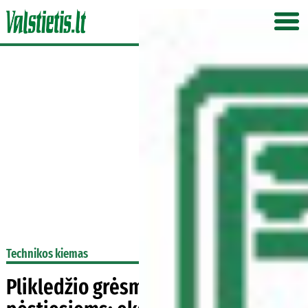
Technikos kiemas
Plikledžio grėsmė vairuotojams ir