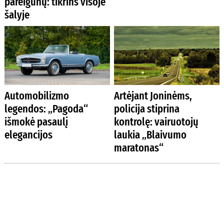
pareigūnų: tikrins visoje
šalyje
Automobilizmo
Artėjant Joninėms,
legendos: „Pagoda“
policija stiprina
išmokė pasaulį
kontrolę: vairuotojų
elegancijos
laukia „Blaivumo
maratonas“