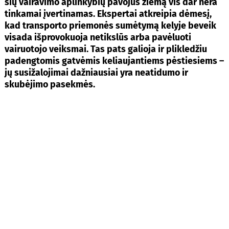
šių vairavimo aplinkybių pavojus žiemą vis dar nėra
tinkamai įvertinamas. Ekspertai atkreipia dėmesį,
kad transporto priemonės sumėtymą kelyje beveik
visada išprovokuoja netikslūs arba pavėluoti
vairuotojo veiksmai. Tas pats galioja ir plikledžiu
padengtomis gatvėmis keliaujantiems pėstiesiems –
jų susižalojimai dažniausiai yra neatidumo ir
skubėjimo pasekmės.