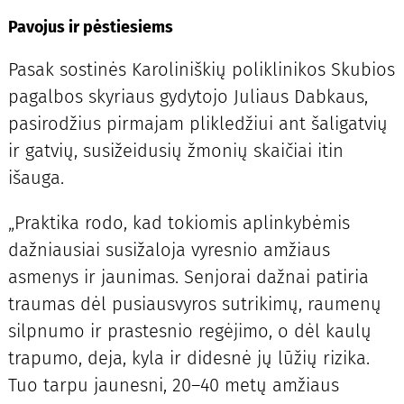
Pavojus ir pėstiesiems
Pasak sostinės Karoliniškių poliklinikos Skubios
pagalbos skyriaus gydytojo Juliaus Dabkaus,
pasirodžius pirmajam plikledžiui ant šaligatvių
ir gatvių, susižeidusių žmonių skaičiai itin
išauga.
„Praktika rodo, kad tokiomis aplinkybėmis
dažniausiai susižaloja vyresnio amžiaus
asmenys ir jaunimas. Senjorai dažnai patiria
traumas dėl pusiausvyros sutrikimų, raumenų
silpnumo ir prastesnio regėjimo, o dėl kaulų
trapumo, deja, kyla ir didesnė jų lūžių rizika.
Tuo tarpu jaunesni, 20–40 metų amžiaus