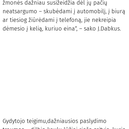
žmonės dažniau susižeidžia dėl jų pačių
neatsargumo – skubėdami į automobilį, į biurą
ar tiesiog žiūrėdami į telefoną, jie nekreipia
dėmesio į kelią, kuriuo eina“, – sako J.Dabkus.
Gydytojo teigimu,dažniausios paslydimo