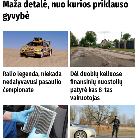
Maža detalė, nuo kurios priklauso
gyvybė
Ralio legenda, niekada
Dėl duobių keliuose
nedalyvavusi pasaulio
finansinių nuostolių
čempionate
patyrė kas 8-tas
vairuotojas