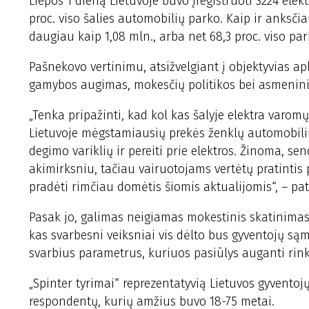
Liepos 1 dieną Lietuvoje buvo įregistruoti 3224 elek
proc. viso šalies automobilių parko. Kaip ir anksči
daugiau kaip 1,08 mln., arba net 68,3 proc. viso par
Pašnekovo vertinimu, atsižvelgiant į objektyvias ap
gamybos augimas, mokesčių politikos bei asmeninių
„Tenka pripažinti, kad kol kas šalyje elektra varom
Lietuvoje mėgstamiausių prekės ženklų automobilių
degimo variklių ir pereiti prie elektros. Žinoma, 
akimirksniu, tačiau vairuotojams vertėtų pratintis p
pradėti rimčiau domėtis šiomis aktualijomis“, – pat
Pasak jo, galimas neigiamas mokestinis skatinimas
kas svarbesni veiksniai vis dėlto bus gyventojų są
svarbius parametrus, kuriuos pasiūlys auganti rink
„Spinter tyrimai“ reprezentatyvią Lietuvos gyventoj
respondentų, kurių amžius buvo 18-75 metai.