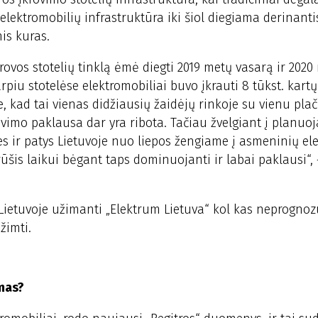
elektromobilių infrastruktūra iki šiol diegiama derinanti
is kuras.
ovos stotelių tinklą ėmė diegti 2019 metų vasarą ir 2020
piu stotelėse elektromobiliai buvo įkrauti 8 tūkst. kartų
, kad tai vienas didžiausių žaidėjų rinkoje su vienu pla
krovimo paklausa dar yra ribota. Tačiau žvelgiant į planu
 ir patys Lietuvoje nuo liepos žengiame į asmeninių ele
 rūšis laikui bėgant taps dominuojanti ir labai paklausi“, 
 Lietuvoje užimanti „Elektrum Lietuva“ kol kas neprognoz
žimti.
mas?