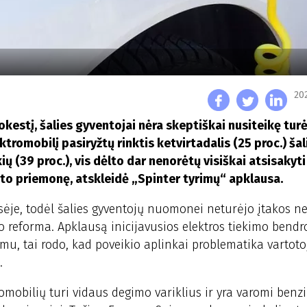
20
kestį, šalies gyventojai nėra skeptiškai nusiteikę turė
ktromobilį pasiryžtų rinktis ketvirtadalis (25 proc.) šal
ių (39 proc.), vis dėlto dar nenorėtų visiškai atsisakyt
orto priemonę, atskleidė „Spinter tyrimų“ apklausa.
ėje, todėl šalies gyventojų nuomonei neturėjo įtakos ne
 reforma. Apklausą inicijavusios elektros tiekimo bendr
imu, tai rodo, kad poveikio aplinkai problematika vartot
.
obilių turi vidaus degimo variklius ir yra varomi benz