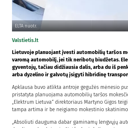
ELTA nuotr.
Valstietis.lt
Lietuvoje planuojant įvesti automobilių taršos mo
varomą automobilį, jei tik neribotų biudžetas. Ele
gyventojų, tačiau didžiausia dalis, arba du iš penk
arba dyzelino ir galvotų įsigyti hibridinę transp
Apklausa buvo atlikta antroje gegužės mėnesio pus
pristatyta planuojama automobilių taršos mokesčio
„Elektrum Lietuva“ direktoriaus Martyno Gigos teig
tampa artima ir be neigiamo mokestinio skatinimo
„Absoliuti dauguma dabar gaminamų lengvųjų autom