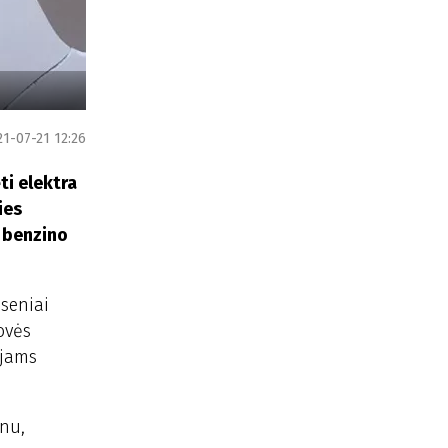
21-07-21 12:26
ti elektra
ies
i benzino
seniai
ovės
ojams
inu,