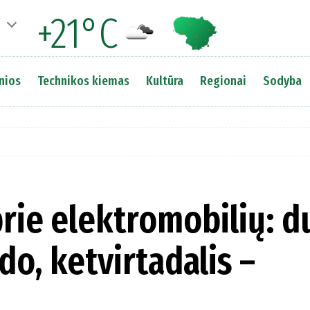
+21°C
nios
Technikos kiemas
Kultūra
Regionai
Sodyba
prie elektromobilių: du
do, ketvirtadalis –