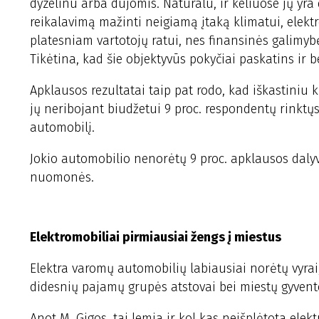
dyzelinu arba dujomis. Natūralu, ir keliuose jų yr
reikalavimą mažinti neigiamą įtaką klimatui, elektro
platesniam vartotojų ratui, nes finansinės galimyb
Tikėtina, kad šie objektyvūs pokyčiai paskatins ir
Apklausos rezultatai taip pat rodo, kad iškastiniu k
jų neribojant biudžetui 9 proc. respondentų rinktųs
automobilį.
Jokio automobilio nenorėtų 9 proc. apklausos daly
nuomonės.
Elektromobiliai pirmiausiai žengs į miestus
Elektra varomų automobilių labiausiai norėtų vyrai
didesnių pajamų grupės atstovai bei miestų gyventoj
Anot M. Gigos, tai lemia ir kol kas neišplėtota elekt