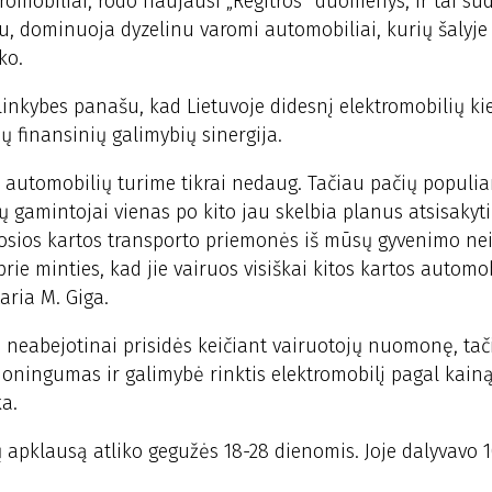
tromobiliai, rodo naujausi „Regitros“ duomenys, ir tai su
au, dominuoja dyzelinu varomi automobiliai, kurių šalyje
ko.
linkybes panašu, kad Lietuvoje didesnį elektromobilių kie
 finansinių galimybių sinergija.
ų automobilių turime tikrai nedaug. Tačiau pačių populiar
 gamintojai vienas po kito jau skelbia planus atsisakyti
senosios kartos transporto priemonės iš mūsų gyvenimo ne
rie minties, kad jie vairuos visiškai kitos kartos automob
aria M. Giga.
 neabejotinai prisidės keičiant vairuotojų nuomonę, tač
moningumas ir galimybė rinktis elektromobilį pagal kainą 
a.
ų apklausą atliko gegužės 18-28 dienomis. Joje dalyvavo 1