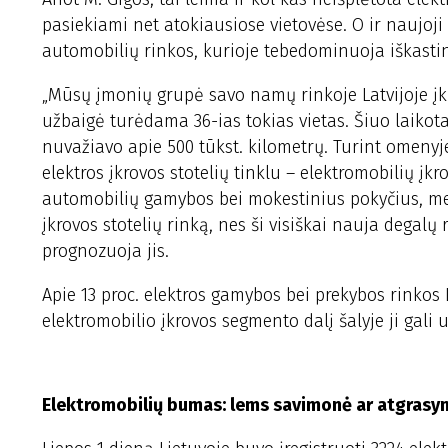
pasiekiami net atokiausiose vietovėse. O ir naujoji 
automobilių rinkos, kurioje tebedominuoja iškastin
„Mūsų įmonių grupė savo namų rinkoje Latvijoje įkr
užbaigė turėdama 36-ias tokias vietas. Šiuo laikotar
nuvažiavo apie 500 tūkst. kilometrų. Turint omenyje
elektros įkrovos stotelių tinklu – elektromobilių į
automobilių gamybos bei mokestinius pokyčius, mes
įkrovos stotelių rinką, nes ši visiškai nauja degalų
prognozuoja jis.
Apie 13 proc. elektros gamybos bei prekybos rinkos
elektromobilio įkrovos segmento dalį šalyje ji gali u
Elektromobilių bumas: lems savimonė ar atgrasy