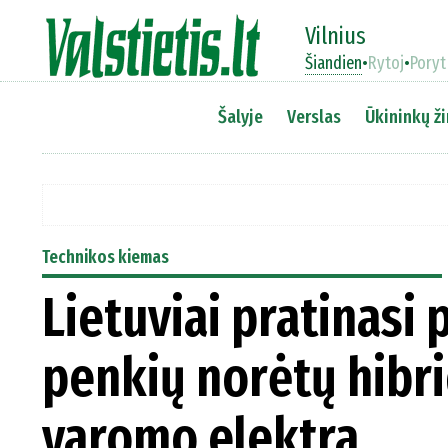
Vilnius
Šiandien
•
Rytoj
•
Poryt
Šalyje
Verslas
Ūkininkų ži
Technikos kiemas
Lietuviai pratinasi 
penkių norėtų hibri
varomo elektra