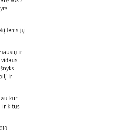
darė vos 2
 yra
kį lems jų
iausių ir
 vidaus
išnyks
ilį ir
iau kur
ir kitus
010