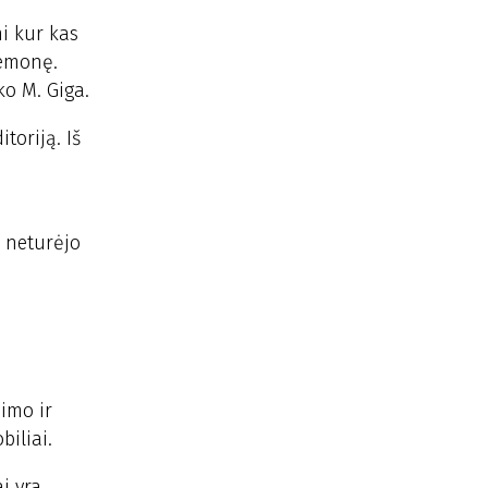
mi kur kas
iemonę.
ko M. Giga.
toriją. Iš
o neturėjo
imo ir
biliai.
ai yra