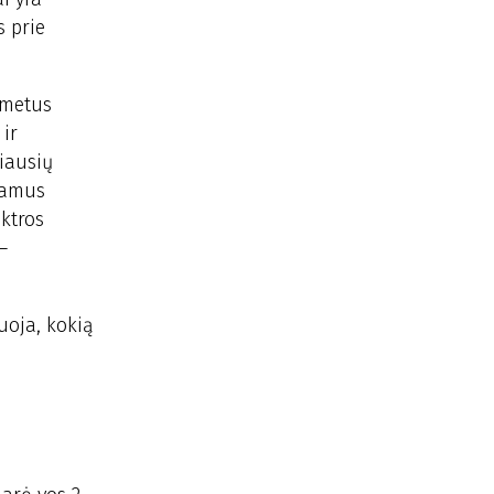
s prie
 metus
 ir
čiausių
ojamus
ktros
–
uoja, kokią