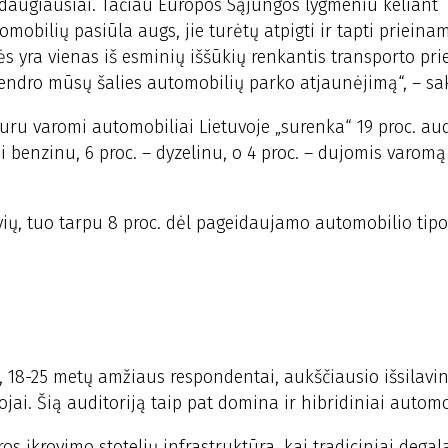
a daugiausiai. Tačiau Europos Sąjungos lygmeniu keliant
mobilių pasiūla augs, jie turėtų atpigti ir tapti prieina
ės yra vienas iš esminių iššūkių renkantis transporto pr
 bendro mūsų šalies automobilių parko atjaunėjimą“, – sa
uru varomi automobiliai Lietuvoje „surenka“ 19 proc. audi
i benzinu, 6 proc. – dyzelinu, o 4 proc. – dujomis varomą
vių, tuo tarpu 8 proc. dėl pageidaujamo automobilio tip
, 18-25 metų amžiaus respondentai, aukščiausio išsilavin
ai. Šią auditoriją taip pat domina ir hibridiniai automo
ros įkrovimo stotelių infrastruktūra, kai tradiciniai degal