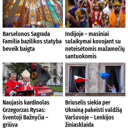
Barselonos Sagrada
Indijoje – masiniai
Familia bazilikos statyba
sulaikymai kovojant su
beveik baigta
neteisėtomis mažamečių
santuokomis
Naujasis kardinolas
Briuselis siekia per
Grzegorzas Rysas:
Ukrainą pakeisti valdžią
šventoji Bažnyčia –
Varšuvoje – Lenkijos
griūva
žiniasklaida