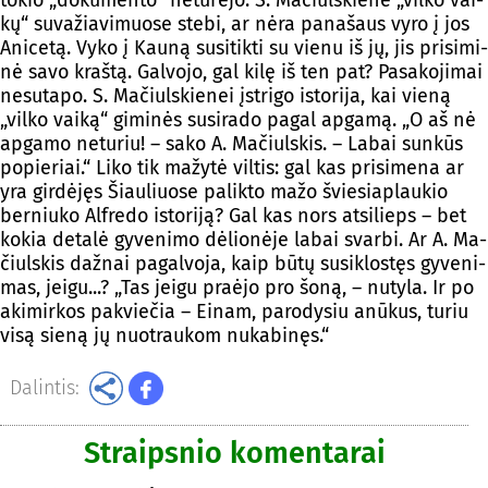
kų“ su­va­žia­vi­muo­se ste­bi, ar nė­ra pa­na­šaus vy­ro į jos
Ani­ce­tą. Vy­ko į Kau­ną su­si­tik­ti su vie­nu iš jų, jis pri­si­mi­
nė sa­vo kraš­tą. Gal­vo­jo, gal ki­lę iš ten pat? Pa­sa­ko­ji­mai
ne­su­ta­po. S. Ma­čiuls­kie­nei įstri­go is­to­ri­ja, kai vie­ną
„vil­ko vai­ką“ gi­mi­nės su­si­ra­do pa­gal ap­ga­mą. „O aš nė
ap­ga­mo ne­tu­riu! – sa­ko A. Ma­čiuls­kis. – La­bai sun­kūs
po­pie­riai.“ Li­ko tik ma­žy­tė vil­tis: gal kas pri­si­me­na ar
yra gir­dė­jęs Šiau­liuo­se pa­lik­to ma­žo švie­siap­lau­kio
ber­niu­ko Alf­re­do is­to­ri­ją? Gal kas nors at­si­lieps – bet
ko­kia de­ta­lė gy­ve­ni­mo dė­lio­nė­je la­bai svar­bi. Ar A. Ma­
čiuls­kis daž­nai pa­gal­vo­ja, kaip bū­tų su­si­klos­tęs gy­ve­ni­
mas, jei­gu...? „Tas jei­gu praė­jo pro šo­ną, – nu­ty­la. Ir po
aki­mir­kos pa­kvie­čia – Ei­nam, pa­ro­dy­siu anū­kus, tu­riu
vi­są sie­ną jų nuo­trau­kom nu­ka­bi­nęs.“
Dalintis:
Straipsnio komentarai