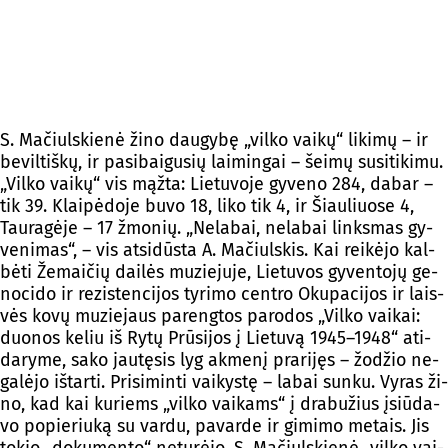
S. Ma­čiuls­kie­nė ži­no dau­gy­bę „vil­ko vai­kų“ li­ki­mų – ir
be­vil­tiš­kų, ir pa­si­bai­gu­sių lai­min­gai – šei­mų su­si­ti­ki­mu.
„Vil­ko vai­kų“ vis mąž­ta: Lie­tu­vo­je gy­ve­no 284, da­bar –
tik 39. Klai­pė­do­je bu­vo 18, li­ko tik 4, ir Šiau­liuo­se 4,
Tau­ra­gė­je – 17 žmo­nių. „Ne­la­bai, ne­la­bai links­mas gy­
ve­ni­mas“, – vis at­si­dūs­ta A. Ma­čiuls­kis. Kai rei­kė­jo kal­
bė­ti Že­mai­čių dai­lės mu­zie­ju­je, Lie­tu­vos gy­ven­to­jų ge­
no­ci­do ir re­zis­ten­ci­jos ty­ri­mo cent­ro Oku­pa­ci­jos ir lais­
vės ko­vų mu­zie­jaus pa­reng­tos pa­ro­dos „Vil­ko vai­kai:
duo­nos ke­liu iš Ry­tų Prū­si­jos į Lie­tu­vą 1945–1948“ ati­
da­ry­me, sa­ko jau­tę­sis lyg ak­me­nį pra­ri­jęs – žo­džio ne­
ga­lė­jo iš­tar­ti. Pri­si­min­ti vai­kys­tę – la­bai sun­ku. Vy­ras ži­
no, kad kai ku­riems „vil­ko vai­kams“ į dra­bu­žius įsiū­da­
vo po­pie­riu­ką su var­du, pa­var­de ir gi­mi­mo me­tais. Jis
to­kio „do­ku­men­to“ ne­tu­rė­jo. S. Ma­čiuls­kie­nė „vil­ko vai­