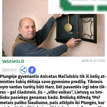
Valstietis.lt
2019-12-23 13:55
Dalintis:
Plun­gė­je gy­ve­nan­tis Ani­ce­tas Ma­čiuls­kis tik iš ke­lių at­
min­ties šu­kių dė­lio­ja sa­vo gy­ve­ni­mo pra­džią. Tik­ra­sis
vy­ro var­das tu­rė­tų bū­ti Harz. Dėl pa­var­dės ir­gi nė­ra tik­
ras – gal Glads­tein. Jis – „vil­ko vai­kas“, Lie­tu­vą su bro­
liu­ku pa­sie­kęs ge­na­mas ba­do. Bro­liu­ką Alf­re­dą 1947
me­tais pa­li­ko Šiau­liuo­se, pa­ts at­kly­do iki Plun­gės, kur