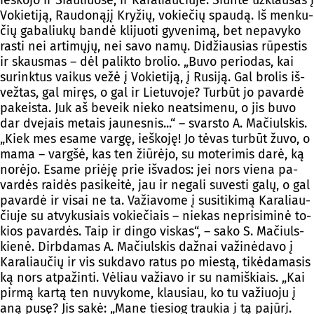
ieš­ko­jo ir Šiau­liuo­se, ir Ka­ra­liau­čiu­je. Siun­tė už­klau­sas į
Vo­kie­ti­ją, Rau­do­ną­jį Kry­žių, vo­kie­čių spau­dą. Iš men­ku­
čių ga­ba­liu­kų ban­dė kli­juo­ti gy­ve­ni­mą, bet ne­pa­vy­ko
ras­ti nei ar­ti­mų­jų, nei sa­vo na­mų. Di­džiau­sias rū­pes­tis
ir skaus­mas – dėl pa­lik­to bro­lio. „Bu­vo pe­rio­das, kai
su­rink­tus vai­kus ve­žė į Vo­kie­ti­ją, į Ru­si­ją. Gal bro­lis iš­
vež­tas, gal mi­ręs, o gal ir Lie­tu­vo­je? Tur­būt jo pa­var­dė
pa­keis­ta. Juk aš be­veik nie­ko neat­si­me­nu, o jis bu­vo
dar dve­jais me­tais jau­nes­nis...“ – svars­to A. Ma­čiuls­kis.
„Kiek mes esa­me var­gę, ieš­ko­ję! Jo tė­vas tur­būt žu­vo, o
ma­ma – varg­šė, kas ten žiū­rė­jo, su mo­te­ri­mis da­rė, ką
no­rė­jo. Esa­me priė­ję prie iš­va­dos: jei nors vie­na pa­
var­dės rai­dės pa­si­kei­tė, jau ir ne­ga­li su­ves­ti ga­lų, o gal
pa­var­dė ir vi­sai ne ta. Va­žia­vo­me į su­si­ti­ki­mą Ka­ra­liau­
čiu­je su at­vy­ku­siais vo­kie­čiais – nie­kas ne­pri­si­mi­nė to­
kios pa­var­dės. Taip ir din­go vis­kas“, – sa­ko S. Ma­čiuls­
kie­nė. Dirb­da­mas A. Ma­čiuls­kis daž­nai va­ži­nė­da­vo į
Ka­ra­liau­čių ir vis su­kda­vo ra­tus po mies­tą, ti­kė­da­ma­sis
ką nors at­pa­žin­ti. Vė­liau va­žia­vo ir su na­miš­kiais. „Kai
pir­mą kar­tą ten nu­vy­ko­me, klau­siau, ko tu va­žiuo­ju į
aną pu­sę? Jis sa­kė: „Ma­ne tie­siog trau­kia į tą pa­jū­rį.