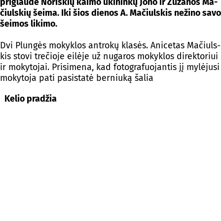
pri­glau­dė No­riš­kių kai­mo ūki­nin­kų Jo­no ir Zu­za­nos Ma­
čiuls­kių šei­ma. Iki šios die­nos A. Ma­čiuls­kis ne­ži­no sa­vo
šei­mos li­ki­mo.
Dvi Plun­gės mo­kyk­los ant­ro­kų kla­sės. Ani­ce­tas Ma­čiuls­
kis sto­vi tre­čio­je ei­lė­je už nu­ga­ros mo­kyk­los di­rek­to­riui
ir mo­ky­to­jai. Pri­si­me­na, kad fo­tog­ra­fuo­jan­tis jį my­lė­ju­si
mo­ky­to­ja pa­ti pa­si­sta­tė ber­niu­ką ša­lia
Ke­lio pra­džia