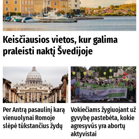
Keisčiausios vietos, kur galima
praleisti naktį Švedijoje
Per Antrą pasaulinį karą
Vokiečiams žygiuojant už
vienuolynai Romoje
gyvybę pastebėta, kokie
slėpė tūkstančius žydų
agresyvūs yra abortų
aktyvistai