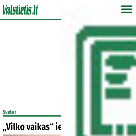
Svetur
„Vilko vaikas“ ieško praeities