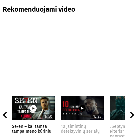
Rekomenduojami video
17:50
12:25
Se7en – kai tamsa
10 įsimintinų
„Septynių Kar
tampa meno kūriniu
detektyvinių serialų
Riteris" – kai
paprastumas 