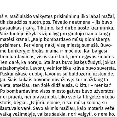
Iš A. Ma­čiuls­kio vai­kys­tės pri­si­mi­ni­mų li­ko la­bai ma­žai,
tik skau­džios nuo­tru­pos. Tė­ve­lio neat­me­na – jis bu­vo
pa­šauk­tas į ka­rą. Tik ži­no, kad dir­bo uos­te kra­ni­nin­ku.
Vaiz­duo­tė­je iš­ky­la vi­zi­ja: lyg pro gim­to­jo na­mo lan­gą
ma­tė­si kra­nai. „Kaip bom­bar­da­vo mū­sų Kio­nis­ber­gą
pri­si­me­nu. Per vie­ną nak­tį vi­są mies­tą su­mu­šė. Bu­vo­
me bun­ke­ry­je: bro­lis, ma­ma ir mo­čiu­tė. Kai bai­gė­si
bom­bar­da­vi­mas, vi­sus va­rė lauk, per ne­gy­vus žmo­nes.
Ten da­rė, ką no­rė­jo. Sta­li­nas bu­vo įsa­kęs žu­dy­ti, jo­kios
at­sa­ko­my­bės. La­vo­nų vel­nio­niš­ka krū­va bu­vo su­vers­ta.
Pas­kui iš­ka­sė duo­bę, la­vo­nus su bul­do­ze­riu už­stum­dė.
Jau šiais lai­kais bu­vo­me nu­va­žia­vę: kur maž­daug ta
vie­ta, at­se­kiau, ten žo­lė di­džiau­sia. O ki­tur – men­ka.“
Po bom­bar­da­vi­mo vi­sos mies­to gat­vės bu­vo už­vers­tos:
nei praei­ti, nei pra­va­žiuo­ti. Li­ko svei­ka tik ge­le­žin­ke­lio
sto­tis, bė­giai. „Pa­jū­riu ėjo­me, ru­sai mū­sų ko­lo­ną su
šau­tu­vais va­rė. Sa­vo aki­mis ma­čiau, kaip mo­te­ris ve­žė
vai­ką ve­ži­mė­ly­je, vai­kas šau­kia, no­ri val­gy­ti, o nė­ra ko.