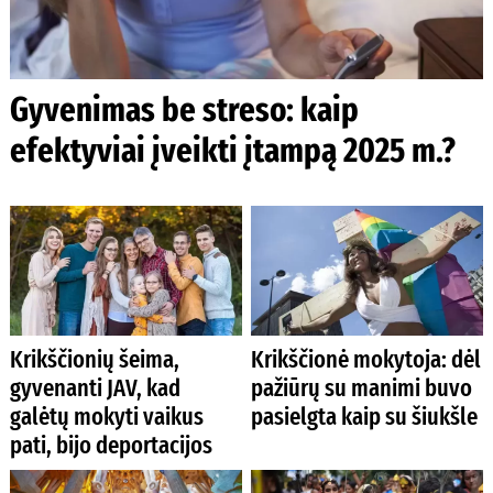
Gyvenimas be streso: kaip
efektyviai įveikti įtampą 2025 m.?
Krikščionių šeima,
Krikščionė mokytoja: dėl
gyvenanti JAV, kad
pažiūrų su manimi buvo
galėtų mokyti vaikus
pasielgta kaip su šiukšle
pati, bijo deportacijos