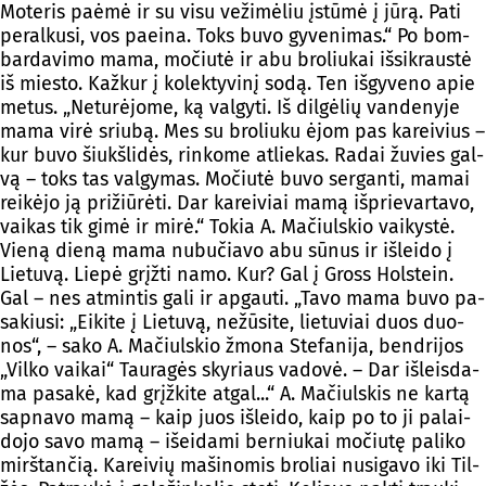
Mo­te­ris paė­mė ir su vi­su ve­ži­mė­liu įstū­mė į jū­rą. Pa­ti
pe­ral­ku­si, vos paei­na. Toks bu­vo gy­ve­ni­mas.“ Po bom­
bar­da­vi­mo ma­ma, mo­čiu­tė ir abu bro­liu­kai iš­si­kraus­tė
iš mies­to. Kaž­kur į ko­lek­ty­vi­nį so­dą. Ten iš­gy­ve­no apie
me­tus. „Ne­tu­rė­jo­me, ką val­gy­ti. Iš dil­gė­lių van­de­ny­je
ma­ma vi­rė sriu­bą. Mes su bro­liu­ku ėjom pas ka­rei­vius –
kur bu­vo šiukš­li­dės, rin­ko­me at­lie­kas. Ra­dai žu­vies gal­
vą – toks tas val­gy­mas. Mo­čiu­tė bu­vo ser­gan­ti, ma­mai
rei­kė­jo ją pri­žiū­rė­ti. Dar ka­rei­viai ma­mą iš­prie­var­ta­vo,
vai­kas tik gi­mė ir mi­rė.“ To­kia A. Ma­čiuls­kio vai­kys­tė.
Vie­ną die­ną ma­ma nu­bu­čia­vo abu sū­nus ir iš­lei­do į
Lie­tu­vą. Lie­pė grįž­ti na­mo. Kur? Gal į Gross Hols­tein.
Gal – nes at­min­tis ga­li ir ap­gau­ti. „Ta­vo ma­ma bu­vo pa­
sa­kiu­si: „Ei­ki­te į Lie­tu­vą, ne­žū­si­te, lie­tu­viai duos duo­
nos“, – sa­ko A. Ma­čiuls­kio žmo­na Ste­fa­ni­ja, bend­ri­jos
„Vil­ko vai­kai“ Tau­ra­gės sky­riaus va­do­vė. – Dar iš­leis­da­
ma pa­sa­kė, kad grįž­ki­te at­gal...“ A. Ma­čiuls­kis ne kar­tą
sap­na­vo ma­mą – kaip juos iš­lei­do, kaip po to ji pa­lai­
do­jo sa­vo ma­mą – išei­da­mi ber­niu­kai mo­čiu­tę pa­li­ko
mirš­tan­čią. Ka­rei­vių ma­ši­no­mis bro­liai nu­si­ga­vo iki Til­