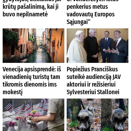
krūtų pašalinimą, kai ji
penkerius metus
buvo nepilnametė
vadovautų Europos
Sąjungai“
Venecija apsisprendė: iš
Popiežius Pranciškus
vienadienių turistų tam
suteikė audienciją JAV
tikromis dienomis ims
aktoriui ir režisieriui
mokestį
Sylvesteriui Stallonei