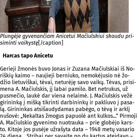
Plun­gė­je gy­ve­nan­čiam Ani­ce­tui Ma­čiuls­kiui skau­du pri­
si­min­ti vai­kys­tę
[/caption]
Har­cas ta­po Ani­ce­tu
Ge­rie­ji žmo­nės bu­vo Jo­nas ir Zu­za­na Ma­čiuls­kiai iš No­
riš­kių kai­mo – nau­jie­ji ber­niu­ko, ne­mo­kė­ju­sio nė žo­
džio lie­tu­viš­kai, tė­vai, ne­tu­rė­ję sa­vo vai­kų. Tė­vas, pri­si­
me­na A. Ma­čiuls­kis, jį la­bai pa­mi­lo. Bet ne­tru­kus, už
pus­me­čio, lau­kė dar vie­na ne­lai­mė. J. Ma­čiuls­kis ve­žė
gi­ri­nin­ką į miš­ką tik­rin­ti dar­bi­nin­kų ir pa­kliu­vo į pa­sa­
lą. Gi­ri­nin­kas at­si­šau­dy­da­mas pa­bė­go, o tė­vą ir ark­lį
nu­šo­vė: „Ne­kal­tas žmo­gus pa­puo­lė ant kul­kos...“ Pir­mo­ji
A. Ma­čiuls­kio gy­ve­ni­mo nuo­trau­ka – prie glo­bė­jo kars­
to. Ki­to­je jos pu­sė­je už­ra­šy­ta da­ta – 1948 me­tų va­sa­rio
24 die­na. „Stri­bai per sa­vai­tę po du kar­tus atei­da­vo –