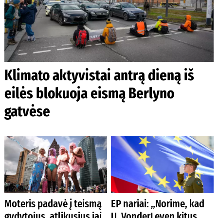
Klimato aktyvistai antrą dieną iš
eilės blokuoja eismą Berlyno
gatvėse
Moteris padavė į teismą
EP nariai: „Norime, kad
gydytojus, atlikusius jai
U. VonderLeyen kitus