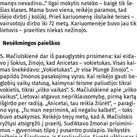
ma­nęs ne­va­di­no...“ Il­gai mo­ky­tis ne­te­ko – bai­gė tik še­
šias kla­ses. Ma­ma bu­vo vie­na, rei­kė­jo pa­ra­mos, tad
išė­jo dirb­ti į ko­lū­kį. Prieš ka­riuo­me­nę iš­si­lai­kė tei­ses –
vai­ruo­to­ju dir­bo iki 72 me­tų. Ka­riuo­me­nė­je bu­vo jau tik
lie­tu­vis – praei­ties nie­kas ne­ži­no­jo.
Ne­sėk­min­gos paieš­kos
S. Ma­čiuls­kie­nė dar iš paaug­lys­tės pri­si­me­na: kai ei­da­
vo į šo­kius, ži­no­jo, kad Ani­ce­tas – vo­kie­tu­kas. Vi­sas kai­
mas šne­kė­da­vo: „Vo­kie­tu­kas“. „Ir vi­sa Plun­gė ži­no­jo“, –
pa­pil­do žmo­nos pa­sa­ko­ji­mą vy­ras. Kai rei­kė­jo gau­ti be­
glo­bių vai­kų sta­tu­są, kai­my­nai teis­me pa­liu­di­jo: tik­rai
vo­kie­tis, tik­rai „vil­ko vai­kas“. S. Ma­čiuls­kie­nė apie „vil­ko
vai­kus“, Lie­tu­vai at­ga­vus ne­prik­lau­so­my­bę, pir­mą kar­tą
iš­gir­do per ra­di­ją. „Ani­ce­tai, tau rei­kia žiū­rėt“, – pa­ra­gi­
no vy­rą. „Tu man ne­pri­mink, aš ne­ga­liu kal­bėt“, – toks
bu­vo at­sa­ky­mas. Rei­kė­jo tre­jų me­tų, kad A. Ma­čiuls­kis
ryž­tų­si at­si­gręž­ti į praei­tį. Su­dik­ta­vo žmo­nai pri­si­mi­ni­
mus – gy­ve­ni­mas til­po į pu­sant­ro pus­la­pio. Vai­kys­tės