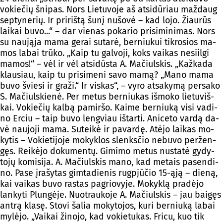
vo­kie­čių šni­pas. Nors Lie­tu­vo­je aš at­si­dū­riau maž­daug
sep­ty­ne­rių. Ir pri­riš­tą šu­nį nu­šo­vė – kad lo­jo. Žiau­rūs
lai­kai bu­vo...“ – dar vie­nas po­ka­rio pri­si­mi­ni­mas. Nors
su nau­ją­ja ma­ma ge­rai su­ta­rė, ber­niu­kui tik­ro­sios ma­
mos la­bai trū­ko. „Kaip tu gal­vo­ji, koks vai­kas ne­siil­gi
ma­mos!“ – vėl ir vėl at­si­dūs­ta A. Ma­čiuls­kis. „Kaž­ka­da
klau­siau, kaip tu pri­si­me­ni sa­vo ma­mą? „Ma­no ma­ma
bu­vo švie­si ir gra­ži.“ Ir vis­kas“, – vy­ro at­sa­ky­mą per­sa­ko
S. Ma­čiuls­kie­nė. Per me­tus ber­niu­kas iš­mo­ko lie­tu­viš­
kai. Vo­kie­čių kal­bą pa­mir­šo. Kai­me ber­niu­ką vi­si va­di­
no Er­ciu – taip bu­vo leng­viau iš­tar­ti. Ani­ce­to var­dą da­
vė nau­jo­ji ma­ma. Su­tei­kė ir pa­var­dę. Atė­jo lai­kas mo­
ky­tis – Vo­kie­ti­jo­je mo­kyk­los slenks­čio ne­bu­vo per­žen­
gęs. Rei­kė­jo do­ku­men­tų. Gi­mi­mo me­tus nu­sta­tė gy­dy­
to­jų ko­mi­si­ja. A. Ma­čiuls­kis ma­no, kad me­tais pa­sen­di­
no. Pa­se įra­šy­tas gim­ta­die­nis rugp­jū­čio 15-ąją – die­ną,
kai vai­kas bu­vo ras­tas pa­grio­vy­je. Mo­kyk­lą pra­dė­jo
lan­ky­ti Plun­gė­je. Nuot­rau­ko­je A. Ma­čiuls­kis – jau bai­gęs
ant­rą kla­sę. Sto­vi ša­lia mo­ky­to­jos, ku­ri ber­niu­ką la­bai
my­lė­jo. „Vai­kai ži­no­jo, kad vo­kie­tu­kas. Fri­cu, kuo tik