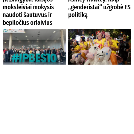
moksleiviai mokysis
„genderistai“ užgrobė ES
naudoti šautuvus ir
politiką
bepiločius orlaivius
Pasaulio
Religijos laisvei
gamtosaugininkų
Australijoje iškilo
susitikime – nerimas dėl
grėsmė dėl naujojo
invazinių svetimžemių
Lyties keitimo įstatymo
rūšių plitimo