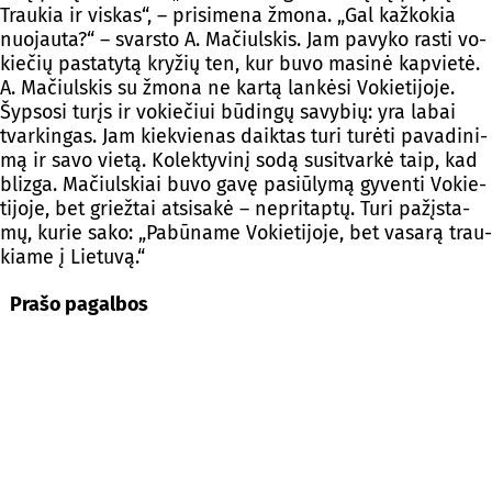
Trau­kia ir vis­kas“, – pri­si­me­na žmo­na. „Gal kaž­ko­kia
nuo­jau­ta?“ – svars­to A. Ma­čiuls­kis. Jam pa­vy­ko ras­ti vo­
kie­čių pa­sta­ty­tą kry­žių ten, kur bu­vo ma­si­nė kap­vie­tė.
A. Ma­čiuls­kis su žmo­na ne kar­tą lan­kė­si Vo­kie­ti­jo­je.
Šyp­so­si tu­rįs ir vo­kie­čiui bū­din­gų sa­vy­bių: yra la­bai
tvar­kin­gas. Jam kiek­vie­nas daik­tas tu­ri tu­rė­ti pa­va­di­ni­
mą ir sa­vo vie­tą. Ko­lek­ty­vi­nį so­dą su­si­tvar­kė taip, kad
bliz­ga. Ma­čiuls­kiai bu­vo ga­vę pa­siū­ly­mą gy­ven­ti Vo­kie­
ti­jo­je, bet griež­tai at­si­sa­kė – ne­pri­tap­tų. Tu­ri pa­žįs­ta­
mų, ku­rie sa­ko: „Pa­bū­na­me Vo­kie­ti­jo­je, bet va­sa­rą trau­
kia­me į Lie­tu­vą.“
Pra­šo pa­gal­bos