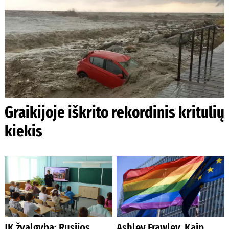
Graikijoje iškrito rekordinis kritulių
kiekis
JK žvalgyba: Rusijos
Ashley Frawley. Kaip