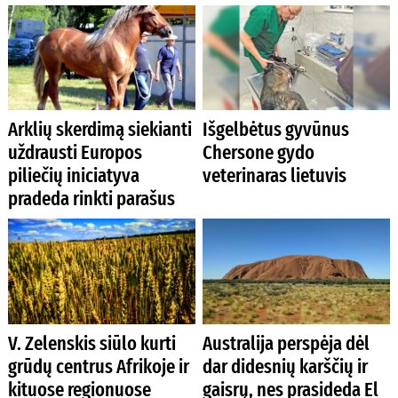
Arklių skerdimą siekianti
Išgelbėtus gyvūnus
uždrausti Europos
Chersone gydo
piliečių iniciatyva
veterinaras lietuvis
pradeda rinkti parašus
V. Zelenskis siūlo kurti
Australija perspėja dėl
grūdų centrus Afrikoje ir
dar didesnių karščių ir
kituose regionuose
gaisrų, nes prasideda El