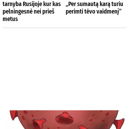
tarnyba Rusijoje kur kas
„Per sumautą karą turiu
pelningesnė nei prieš
perimti tėvo vaidmenį“
metus