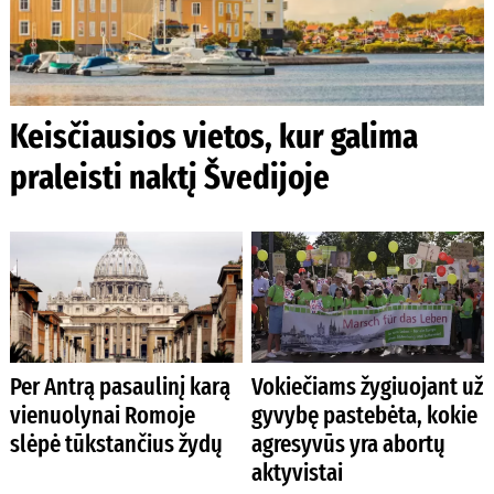
Keisčiausios vietos, kur galima
praleisti naktį Švedijoje
Per Antrą pasaulinį karą
Vokiečiams žygiuojant už
vienuolynai Romoje
gyvybę pastebėta, kokie
slėpė tūkstančius žydų
agresyvūs yra abortų
aktyvistai