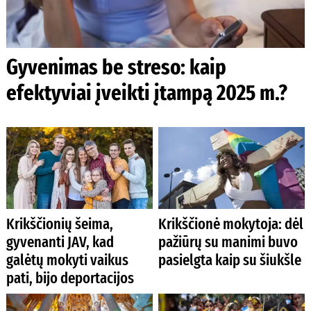
Gyvenimas be streso: kaip
efektyviai įveikti įtampą 2025 m.?
Krikščionių šeima,
Krikščionė mokytoja: dėl
gyvenanti JAV, kad
pažiūrų su manimi buvo
galėtų mokyti vaikus
pasielgta kaip su šiukšle
pati, bijo deportacijos