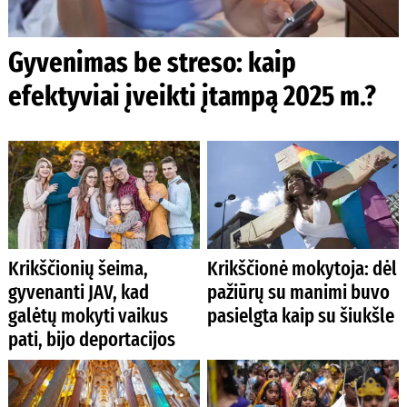
Gyvenimas be streso: kaip
efektyviai įveikti įtampą 2025 m.?
Krikščionių šeima,
Krikščionė mokytoja: dėl
gyvenanti JAV, kad
pažiūrų su manimi buvo
galėtų mokyti vaikus
pasielgta kaip su šiukšle
pati, bijo deportacijos