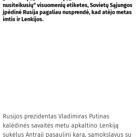
nusiteikusių“ visuomenių etiketes, Sovietų Sąjungos
įpėdinė Rusija pagaliau nusprendė, kad atėjo metas
imtis ir Lenkijos.
Rusijos prezidentas Vladimiras Putinas
kalėdinės savaitės metu apkaltino Lenkiją
sukėlus Antrąjį pasaulinį karą, sąmokslavus su