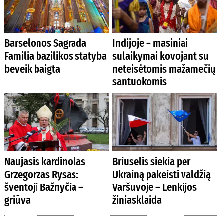
Barselonos Sagrada
Indijoje – masiniai
Familia bazilikos statyba
sulaikymai kovojant su
beveik baigta
neteisėtomis mažamečių
santuokomis
Naujasis kardinolas
Briuselis siekia per
Grzegorzas Rysas:
Ukrainą pakeisti valdžią
šventoji Bažnyčia –
Varšuvoje – Lenkijos
griūva
žiniasklaida