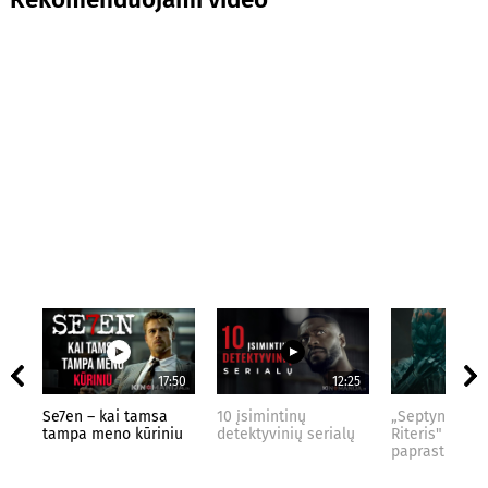
17:50
12:25
Se7en – kai tamsa
10 įsimintinų
„Septynių Kar
tampa meno kūriniu
detektyvinių serialų
Riteris" – kai
paprastumas 