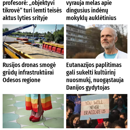
profesorė: „objektyvi
vyrauja melas apie
tikrovė“ turi lemti teisės
dingusius indėnų
aktus lyties srityje
mokyklų auklėtinius
Rusijos dronas smogė
Eutanazijos paplitimas
grūdų infrastruktūrai
gali sukelti kultūrinį
Odesos regione
nuosmukį, nuogąstauja
Danijos gydytojas