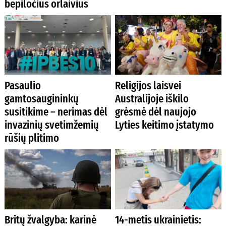
bepiločius orlaivius
Pasaulio
Religijos laisvei
gamtosaugininkų
Australijoje iškilo
susitikime – nerimas dėl
grėsmė dėl naujojo
invazinių svetimžemių
Lyties keitimo įstatymo
rūšių plitimo
Britų žvalgyba: karinė
14-metis ukrainietis: