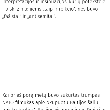
interpretacijos ir insinuacijos, kurių potekstėje
- aiški žinia: jiems „taip ir reikėjo“, nes buvo
„fašistai“ ir „antisemitai“.
Kai prieš porą metų buvo sukurtas trumpas
NATO filmukas apie okupuotų Baltijos šalių
„miško brolius“, Rusijos vicepremjeras Dmitrijus