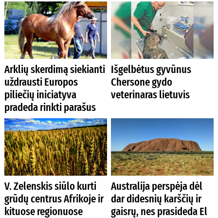
Arklių skerdimą siekianti
Išgelbėtus gyvūnus
uždrausti Europos
Chersone gydo
piliečių iniciatyva
veterinaras lietuvis
pradeda rinkti parašus
V. Zelenskis siūlo kurti
Australija perspėja dėl
grūdų centrus Afrikoje ir
dar didesnių karščių ir
kituose regionuose
gaisrų, nes prasideda El