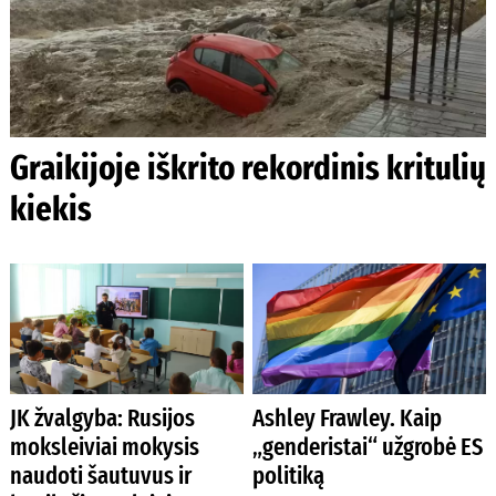
Graikijoje iškrito rekordinis kritulių
kiekis
JK žvalgyba: Rusijos
Ashley Frawley. Kaip
moksleiviai mokysis
„genderistai“ užgrobė ES
naudoti šautuvus ir
politiką