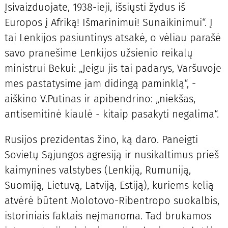
Įsivaizduojate, 1938-ieji, išsiųsti žydus iš
Europos į Afriką! Išmarinimui! Sunaikinimui“. Į
tai Lenkijos pasiuntinys atsakė, o vėliau parašė
savo pranešime Lenkijos užsienio reikalų
ministrui Bekui: „Jeigu jis tai padarys, Varšuvoje
mes pastatysime jam didingą paminklą“, -
aiškino V.Putinas ir apibendrino: „niekšas,
antisemitinė kiaulė - kitaip pasakyti negalima“.
Rusijos prezidentas žino, ką daro. Paneigti
Sovietų Sąjungos agresiją ir nusikaltimus prieš
kaimynines valstybes (Lenkiją, Rumuniją,
Suomiją, Lietuvą, Latviją, Estiją), kuriems kelią
atvėrė būtent Molotovo-Ribentropo suokalbis,
istoriniais faktais neįmanoma. Tad brukamos