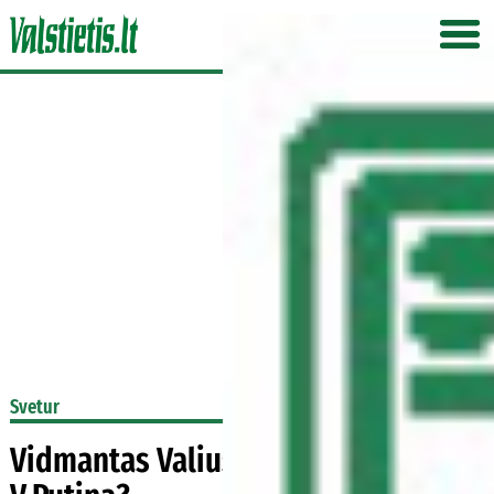
Svetur
Vidmantas Valiušaitis: Kas džiugina