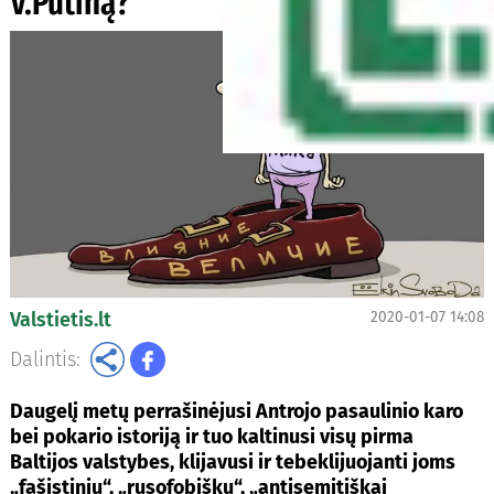
V.Putiną?
Valstietis.lt
2020-01-07 14:08
Dalintis:
Daugelį metų perrašinėjusi Antrojo pasaulinio karo
bei pokario istoriją ir tuo kaltinusi visų pirma
Baltijos valstybes, klijavusi ir tebeklijuojanti joms
„fašistinių“, „rusofobiškų“, „antisemitiškai