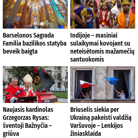
Barselonos Sagrada
Indijoje – masiniai
Familia bazilikos statyba
sulaikymai kovojant su
beveik baigta
neteisėtomis mažamečių
santuokomis
Naujasis kardinolas
Briuselis siekia per
Grzegorzas Rysas:
Ukrainą pakeisti valdžią
šventoji Bažnyčia –
Varšuvoje – Lenkijos
griūva
žiniasklaida