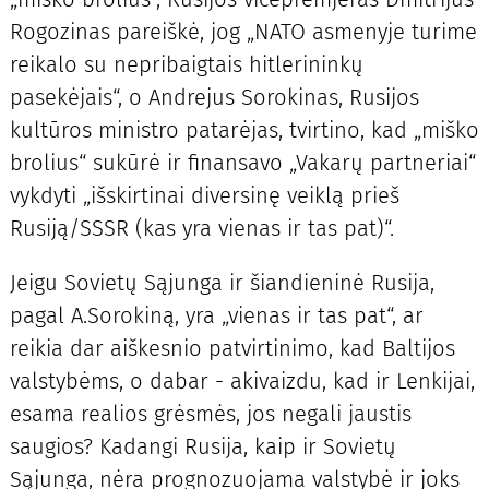
Rogozinas pareiškė, jog „NATO asmenyje turime
reikalo su nepribaigtais hitlerininkų
pasekėjais“, o Andrejus Sorokinas, Rusijos
kultūros ministro patarėjas, tvirtino, kad „miško
brolius“ sukūrė ir finansavo „Vakarų partneriai“
vykdyti „išskirtinai diversinę veiklą prieš
Rusiją/SSSR (kas yra vienas ir tas pat)“.
Jeigu Sovietų Sąjunga ir šiandieninė Rusija,
pagal A.Sorokiną, yra „vienas ir tas pat“, ar
reikia dar aiškesnio patvirtinimo, kad Baltijos
valstybėms, o dabar - akivaizdu, kad ir Lenkijai,
esama realios grėsmės, jos negali jaustis
saugios? Kadangi Rusija, kaip ir Sovietų
Sąjunga, nėra prognozuojama valstybė ir joks