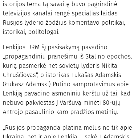
istorijos tema tą savaitę buvo pagrindinė -
televizijos kanalai rengė specialias laidas,
Rusijos lyderio žodžius komentavo politikai,
istorikai, politologai.
Lenkijos URM šį pasisakymą pavadino
„propagandiniu pranešimu iš Stalino epochos,
kurią pasmerkė net sovietų lyderis Nikita
Chruščiovas“, o istorikas Lukašas Adamskis
(Łukasz Adamski) Putino samprotavimus apie
Lenkiją pavadino asmeniniu kerštu už tai, kad
nebuvo pakviestas į Varšuvą minėti 80-ųjų
Antrojo pasaulinio karo pradžios metinių.
„Rusijos propaganda platina melus ne tik apie
Ukrainą, bet ir apie Lenkiją, - sakė L.Adamskis. -