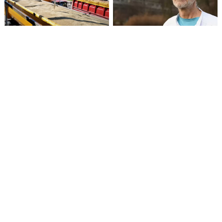
Rusijos dronas smogė
Eutanazijos paplitimas
grūdų infrastruktūrai
gali sukelti kultūrinį
Odesos regione
nuosmukį, nuogąstauja
Danijos gydytojas
Norvegijos sveikatos
Moterų sunkiosios
priežiūros darbuotojai:
atletikos rekordą
Liuteronų Bažnyčia
pagerinęs translytis
prisideda prie painiavos
vyras sulaukė kritikos
dėl lyčių