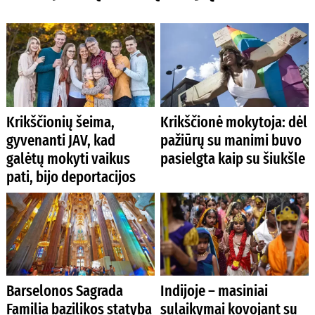
Krikščionių šeima,
Krikščionė mokytoja: dėl
gyvenanti JAV, kad
pažiūrų su manimi buvo
galėtų mokyti vaikus
pasielgta kaip su šiukšle
pati, bijo deportacijos
Barselonos Sagrada
Indijoje – masiniai
Familia bazilikos statyba
sulaikymai kovojant su