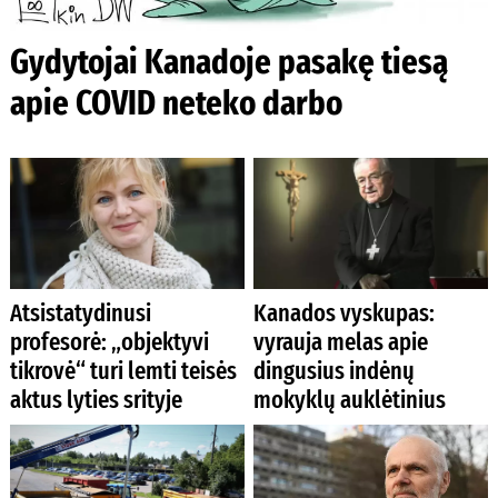
Gydytojai Kanadoje pasakę tiesą
apie COVID neteko darbo
Atsistatydinusi
Kanados vyskupas:
profesorė: „objektyvi
vyrauja melas apie
tikrovė“ turi lemti teisės
dingusius indėnų
aktus lyties srityje
mokyklų auklėtinius