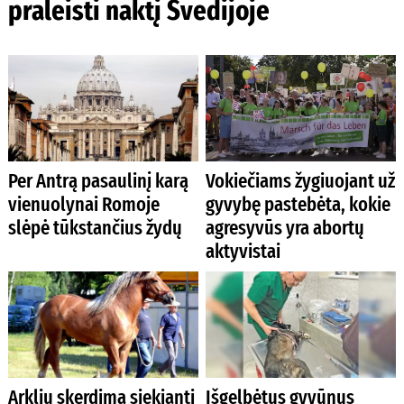
praleisti naktį Švedijoje
Per Antrą pasaulinį karą
Vokiečiams žygiuojant už
vienuolynai Romoje
gyvybę pastebėta, kokie
slėpė tūkstančius žydų
agresyvūs yra abortų
aktyvistai
Arklių skerdimą siekianti
Išgelbėtus gyvūnus