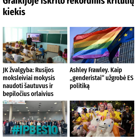
Graikijoje iškrito rekordinis kritulių
kiekis
JK žvalgyba: Rusijos
Ashley Frawley. Kaip
moksleiviai mokysis
„genderistai“ užgrobė ES
naudoti šautuvus ir
politiką
bepiločius orlaivius