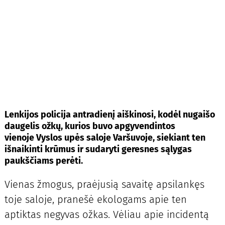
Lenkijos policija antradienį aiškinosi, kodėl nugaišo
daugelis ožkų, kurios buvo apgyvendintos
vienoje Vyslos upės saloje Varšuvoje, siekiant ten
išnaikinti krūmus ir sudaryti geresnes sąlygas
paukščiams perėti.
Vienas žmogus, praėjusią savaitę apsilankęs
toje saloje, pranešė ekologams apie ten
aptiktas negyvas ožkas. Vėliau apie incidentą