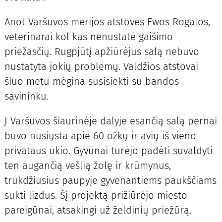
Anot Varšuvos merijos atstovės Ewos Rogalos,
veterinarai kol kas nenustatė gaišimo
priežasčių. Rugpjūtį apžiūrėjus salą nebuvo
nustatyta jokių problemų. Valdžios atstovai
šiuo metu mėgina susisiekti su bandos
savininku.
Į Varšuvos šiaurinėje dalyje esančią salą pernai
buvo nusiųsta apie 60 ožkų ir avių iš vieno
privataus ūkio. Gyvūnai turėjo padėti suvaldyti
ten augančią vešlią žolę ir krūmynus,
trukdžiusius paupyje gyvenantiems paukščiams
sukti lizdus. Šį projektą prižiūrėjo miesto
pareigūnai, atsakingi už želdinių priežūrą.