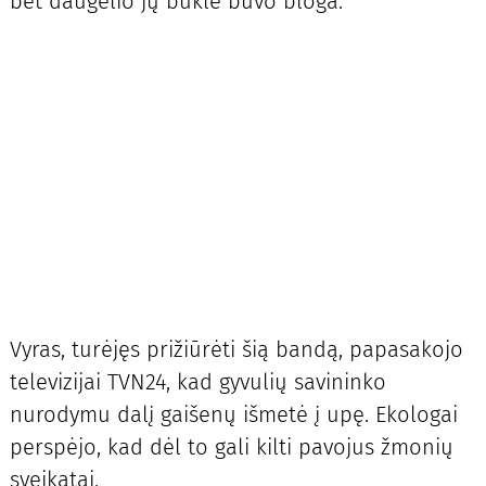
bet daugelio jų būklė buvo bloga.
Vyras, turėjęs prižiūrėti šią bandą, papasakojo
televizijai TVN24, kad gyvulių savininko
nurodymu dalį gaišenų išmetė į upę. Ekologai
perspėjo, kad dėl to gali kilti pavojus žmonių
sveikatai.