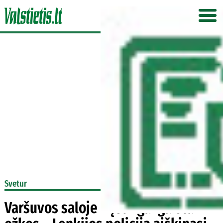
Svetur
Varšuvos saloje mįslingai gaišta