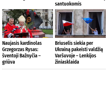
santuokomis
Naujasis kardinolas
Briuselis siekia per
Grzegorzas Rysas:
Ukrainą pakeisti valdžią
šventoji Bažnyčia –
Varšuvoje – Lenkijos
griūva
žiniasklaida