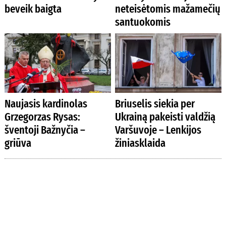
beveik baigta
neteisėtomis mažamečių
santuokomis
Naujasis kardinolas
Briuselis siekia per
Grzegorzas Rysas:
Ukrainą pakeisti valdžią
šventoji Bažnyčia –
Varšuvoje – Lenkijos
griūva
žiniasklaida