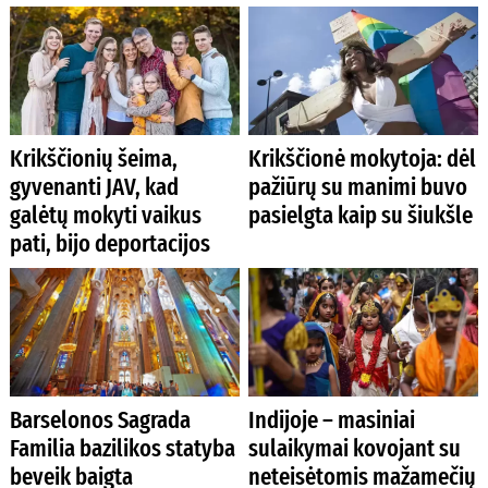
Krikščionių šeima,
Krikščionė mokytoja: dėl
gyvenanti JAV, kad
pažiūrų su manimi buvo
galėtų mokyti vaikus
pasielgta kaip su šiukšle
pati, bijo deportacijos
Barselonos Sagrada
Indijoje – masiniai
Familia bazilikos statyba
sulaikymai kovojant su
beveik baigta
neteisėtomis mažamečių