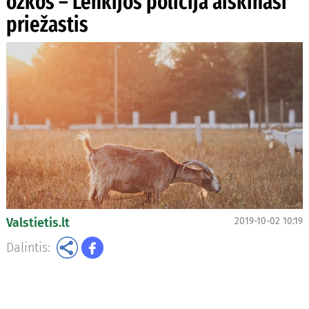
ožkos – Lenkijos policija aiškinasi
priežastis
Valstietis.lt
2019-10-02 10:19
Dalintis: