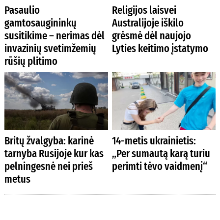
Pasaulio
Religijos laisvei
gamtosaugininkų
Australijoje iškilo
susitikime – nerimas dėl
grėsmė dėl naujojo
invazinių svetimžemių
Lyties keitimo įstatymo
rūšių plitimo
Britų žvalgyba: karinė
14-metis ukrainietis:
tarnyba Rusijoje kur kas
„Per sumautą karą turiu
pelningesnė nei prieš
perimti tėvo vaidmenį“
metus