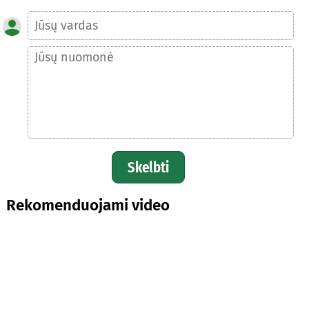
Skelbti
Rekomenduojami video