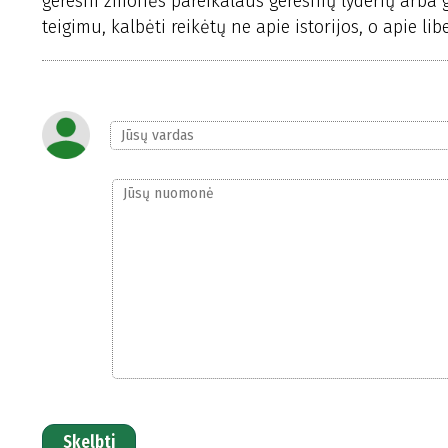
geresni žmonės pareikalaus geresnių lyderių arba g
teigimu, kalbėti reikėtų ne apie istorijos, o apie li
Skelbti