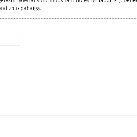
eresni lyderiai suformuos rafinuotesnę liaudį. P. J. Den
beralizmo pabaigą.