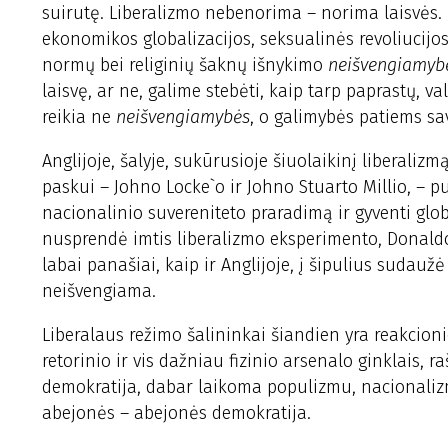
suirutę. Liberalizmo nebenorima – norima laisvės. N
ekonomikos globalizacijos, seksualinės revoliucijos 
normų bei religinių šaknų išnykimo
neišvengiamyb
laisvę, ar ne, galime stebėti, kaip tarp paprastų, v
reikia ne
neišvengiamybės
, o galimybės patiems sa
Anglijoje, šalyje, sukūrusioje šiuolaikinį liberali
paskui – Johno Locke`o ir Johno Stuarto Millio, – pus
nacionalinio suvereniteto praradimą ir gyventi glob
nusprendė imtis liberalizmo eksperimento, Donaldo
labai panašiai, kaip ir Anglijoje, į šipulius sudaužė
neišvengiama.
Liberalaus režimo šalininkai šiandien yra reakcion
retorinio ir vis dažniau fizinio arsenalo ginklais, r
demokratija, dabar laikoma populizmu, nacionalizmu
abejonės – abejonės demokratija.