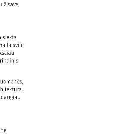
 už save,
a siekta
a laisvi ir
kščiau
rindinis
druomenės,
chitektūra.
i daugiau
inę