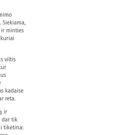
ėmimo
. Siekiama,
ir minties
 kuriai
 viltis
tur
aus
e
ios kadaise
r reta.
ą ir
 dar tik
i tikėtina: