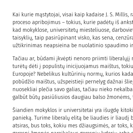
Kai kurie mąstytojai, visai kaip kadaise J. S. Mill
proceso apribojimus – tokius, kurie padėtų iš ank
kad mokyklose, universitetų miesteliuose, darbovie
taisyklių, taip pasirūpinant visko, kas sena, cenzū
užtikrinimas neapsieina be nuolatinio spaudimo i
Tačiau ar, būdami įkvėpti nenoro priimti liberalųjį n
turėtų dėti į populistų inicijuojamus maištus, tokius
Europoje? Nebelikus kultūrinių normų, kurios kada
pobūdžio maištus, užspeistieji pernelyg dažnai šliej
nuosekliai plečia savo galias, tačiau nieko nekalba 
galbūt būtų pasiūliusios daugiau balso žmonėms, tro
Šiandien mokyklos ir universitetai yra išugdę kitokią
panieką. Turime liberalų elitą be liaudies ir liaudį 
atsiras, bus toks, kokiu mes džiaugsimės, ar toks, k