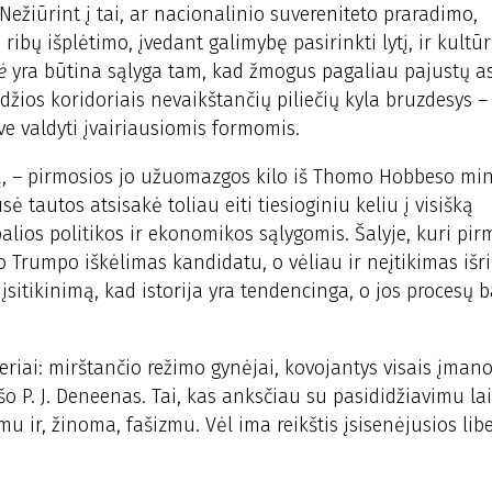
ežiūrint į tai, ar nacionalinio suvereniteto praradimo,
ribų išplėtimo, įvedant galimybę pasirinkti lytį, ir kultūr
ė
yra būtina sąlyga tam, kad žmogus pagaliau pajustų 
aldžios koridoriais nevaikštančių piliečių kyla bruzdesys –
ve valdyti įvairiausiomis formomis.
zmą, – pirmosios jo užuomazgos kilo iš Thomo Hobbeso min
ė tautos atsisakė toliau eiti tiesioginiu keliu į visišką
alios politikos ir ekonomikos sąlygomis. Šalyje, kuri pir
 Trumpo iškėlimas kandidatu, o vėliau ir neįtikimas išr
 įsitikinimą, kad istorija yra tendencinga, o jos procesų b
ieriai: mirštančio režimo gynėjai, kovojantys visais įma
ašo P. J. Deneenas. Tai, kas anksčiau su pasididžiavimu la
 ir, žinoma, fašizmu. Vėl ima reikštis įsisenėjusios lib