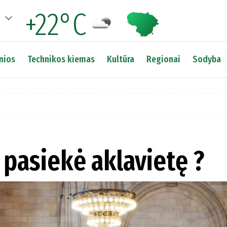
+22°C
nios
Technikos kiemas
Kultūra
Regionai
Sodyba
 pasiekė aklavietę ?