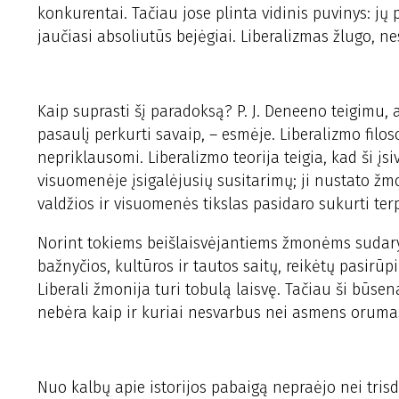
konkurentai. Tačiau jose plinta vidinis puvinys: jų p
jaučiasi absoliutūs bejėgiai. Liberalizmas žlugo, n
Kaip suprasti šį paradoksą? P. J. Deneeno teigimu, a
pasaulį perkurti savaip, – esmėje. Liberalizmo filos
nepriklausomi. Liberalizmo teorija teigia, kad ši 
visuomenėje įsigalėjusių susitarimų; ji nustato ž
valdžios ir visuomenės tikslas pasidaro sukurti terp
Norint tokiems beišlaisvėjantiems žmonėms sudaryti
bažnyčios, kultūros ir tautos saitų, reikėtų pasirūpi
Liberali žmonija turi tobulą laisvę. Tačiau ši būsen
nebėra kaip ir kuriai nesvarbus nei asmens orumas,
Nuo kalbų apie istorijos pabaigą nepraėjo nei trisd