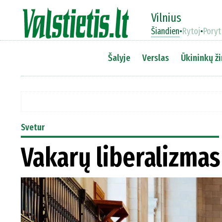
Vilnius
Šiandien
•
Rytoj
•
Poryt
Šalyje
Verslas
Ūkininkų ži
Svetur
Vakarų liberalizmas