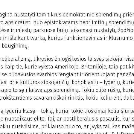
is, ragina nustatyti tam tikrus demokratinio sprendimų pri
sto apsidrausti nuo epistokratams nepriimtinų sprendimų
tėse ir miestų parkuose būtų laikomasi nustatytų žodžio 
ra ir išlaikant tvarką, kurios funkcionavimas ir klusnumo
r bauginimų.
eliberalizmą, tikrosios žmogiškosios laisvės siekėjai visas
 kaip tie, kurie vyksta Amerikoje, Britanijoje, taip pat ki
ise būdavusios svarbios rengiant ir orientuojant panaš
asi prie kultūros stokojančių ikonoklastų – lyderių, kuri
apie teisę į laisvą apsisprendimą. Tokių elito rūšių, kur
kštantiems savarankiškai rinktis, kokiu keliu eiti, daba
 lyderių klasę – tokią, kuriai tokie troškimai kelia šiurp
be nuosaikaus elito. Tai, ar postliberalusis pasaulis, kuris
okiu nusivilsime, priklauso nuo to, ar įvyks tai, kas maža