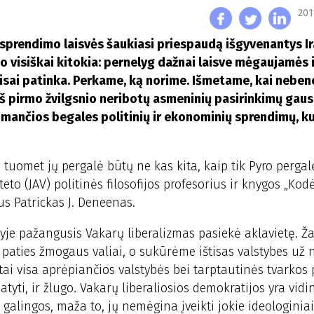
201
isprendimo laisvės šaukiasi priespaudą išgyvenantys I
do visiškai kitokia: pernelyg dažnai laisve mėgaujamės i
isai patinka. Perkame, ką norime. Išmetame, kai nebeno
 iš pirmo žvilgsnio neribotų asmeninių pasirinkimų gau
iimančios begales politinių ir ekonominių sprendimų, ku
, tuomet jų pergalė būtų ne kas kita, kaip tik Pyro pergalė
to (JAV) politinės filosofijos profesorius ir knygos „Kod
us Patrickas J. Deneenas.
ulyje pažangusis Vakarų liberalizmas pasiekė aklavietę. 
 paties žmogaus valiai, o sukūrėme ištisas valstybes už 
ktai visa aprėpiančios valstybės bei tarptautinės tvarkos 
atyti, ir žlugo. Vakarų liberaliosios demokratijos yra vidi
 galingos, maža to, jų nemėgina įveikti jokie ideologiniai