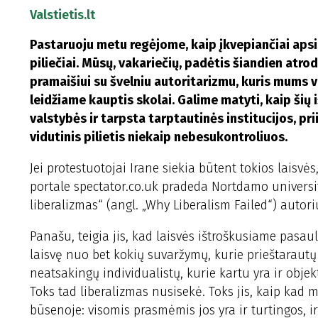
Valstietis.lt
Pastaruoju metu regėjome, kaip įkvepiančiai aps
piliečiai. Mūsų, vakariečių, padėtis šiandien atro
pramaišiui su švelniu autoritarizmu, kuris mums v
leidžiame kauptis skolai. Galime matyti, kaip šių
valstybės ir tarpsta tarptautinės institucijos, pr
vidutinis pilietis niekaip nebesukontroliuos.
Jei protestuotojai Irane siekia būtent tokios laisvės
portale spectator.co.uk pradeda Nortdamo universite
liberalizmas“ (angl. „Why Liberalism Failed“) autori
Panašu, teigia jis, kad laisvės ištroškusiame pasa
laisvę nuo bet kokių suvaržymų, kurie prieštarautų
neatsakingų individualistų, kurie kartu yra ir obje
Toks tad liberalizmas nusisekė. Toks jis, kaip kad m
būsenoje: visomis prasmėmis jos yra ir turtingos, ir