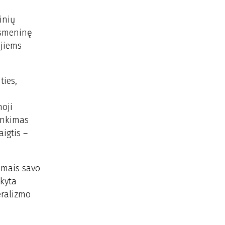
inių
asmeninę
 jiems
ties,
moji
inkimas
aigtis –
nomais savo
ikyta
eralizmo