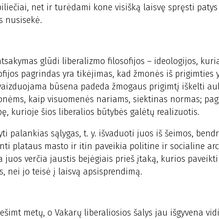
iliečiai, net ir turėdami kone visišką laisvę spręsti patys
es nusisekė.
tsakymas glūdi liberalizmo filosofijos – ideologijos, kuri
ofijos pagrindas yra tikėjimas, kad žmonės iš prigimties yr
įsivaizduojama būsena padeda žmogaus prigimtį iškelti au
monėms, kaip visuomenės nariams, siektinas normas; pag
ę, kurioje šios liberalios būtybės galėtų realizuotis.
 palankias sąlygas, t. y. išvaduoti juos iš šeimos, ben
nti plataus masto ir itin paveikia politine ir socialine ar
a juos verčia jaustis bejėgiais prieš įtaką, kurios paveikt
 nei jo teisė į laisvą apsisprendimą.
ešimt metų, o Vakarų liberaliosios šalys jau išgyvena vid