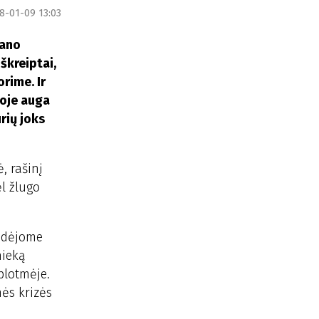
8-01-09 13:03
rano
škreiptai,
rime. Ir
soje auga
rių joks
, rašinį
ėl žlugo
Žadėjome
nieką
plotmėje.
nės krizės