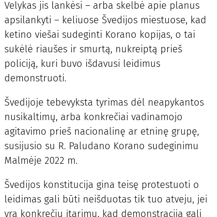
Velykas jis lankėsi – arba skelbė apie planus
apsilankyti – keliuose Švedijos miestuose, kad
ketino viešai sudeginti Korano kopijas, o tai
sukėlė riaušes ir smurtą, nukreiptą prieš
policiją, kuri buvo išdavusi leidimus
demonstruoti.
Švedijoje tebevyksta tyrimas dėl neapykantos
nusikaltimų, arba konkrečiai vadinamojo
agitavimo prieš nacionalinę ar etninę grupę,
susijusio su R. Paludano Korano sudeginimu
Malmėje 2022 m.
Švedijos konstitucija gina teisę protestuoti o
leidimas gali būti neišduotas tik tuo atveju, jei
yra konkrečių įtarimų, kad demonstracija gali