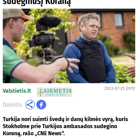
sudeginusį Koraną
2023-07-25 09:51
Valstietis.lt
Dalintis:
Turkija nori suimti švedų ir danų kilmės vyrą, kuris
Stokholme prie Turkijos ambasados sudegino
Koraną, rašo „CNE News“.