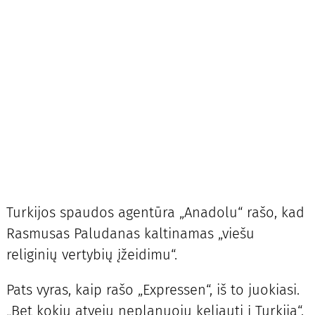
Turkijos spaudos agentūra „Anadolu“ rašo, kad
Rasmusas Paludanas kaltinamas „viešu
religinių vertybių įžeidimu“.
Pats vyras, kaip rašo „Expressen“, iš to juokiasi.
„Bet kokiu atveju neplanuoju keliauti į Turkiją“,