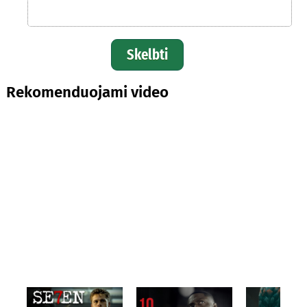
Skelbti
Rekomenduojami video