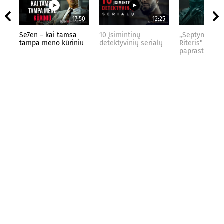
17:50
12:25
Se7en – kai tamsa
10 įsimintinų
„Septynių Kar
tampa meno kūriniu
detektyvinių serialų
Riteris" – kai
paprastumas 