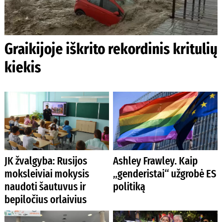
Graikijoje iškrito rekordinis kritulių
kiekis
JK žvalgyba: Rusijos
Ashley Frawley. Kaip
moksleiviai mokysis
„genderistai“ užgrobė ES
naudoti šautuvus ir
politiką
bepiločius orlaivius