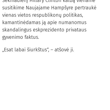
Sekmadienį Hillary Clinton kalbą viename
susitikime Naujajame Hampšyre pertraukė
vienas vietos respublikonų politikas,
kamantinėdamas ją apie numanomus
skandalingus eskprezidento privataus
gyvenimo faktus.
„Esat labai šiurkštus“, – atšovė ji.