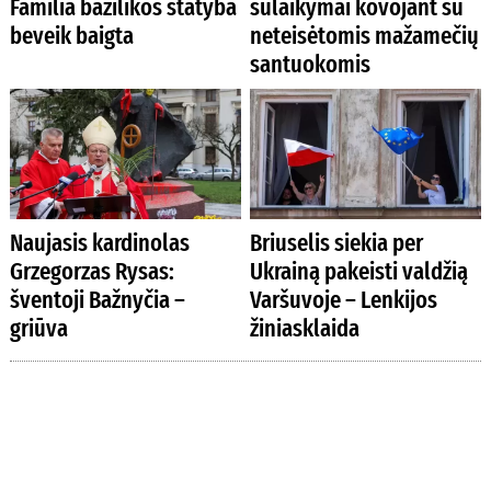
Familia bazilikos statyba
sulaikymai kovojant su
beveik baigta
neteisėtomis mažamečių
santuokomis
Naujasis kardinolas
Briuselis siekia per
Grzegorzas Rysas:
Ukrainą pakeisti valdžią
šventoji Bažnyčia –
Varšuvoje – Lenkijos
griūva
žiniasklaida