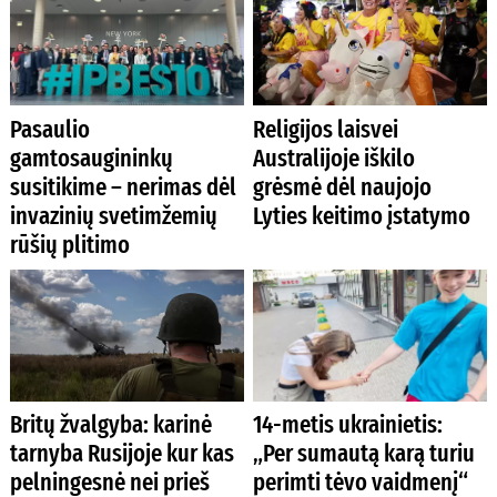
Pasaulio
Religijos laisvei
gamtosaugininkų
Australijoje iškilo
susitikime – nerimas dėl
grėsmė dėl naujojo
invazinių svetimžemių
Lyties keitimo įstatymo
rūšių plitimo
Britų žvalgyba: karinė
14-metis ukrainietis:
tarnyba Rusijoje kur kas
„Per sumautą karą turiu
pelningesnė nei prieš
perimti tėvo vaidmenį“