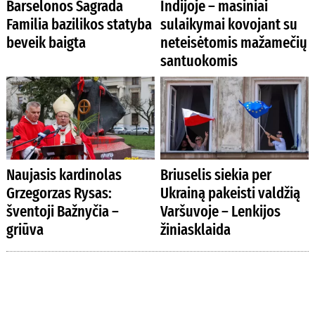
Barselonos Sagrada
Indijoje – masiniai
Familia bazilikos statyba
sulaikymai kovojant su
beveik baigta
neteisėtomis mažamečių
santuokomis
Naujasis kardinolas
Briuselis siekia per
Grzegorzas Rysas:
Ukrainą pakeisti valdžią
šventoji Bažnyčia –
Varšuvoje – Lenkijos
griūva
žiniasklaida