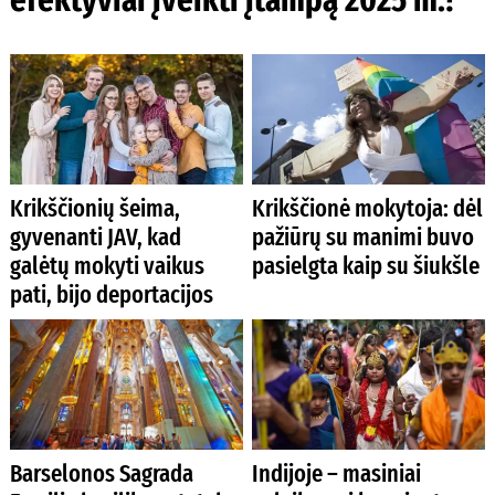
Krikščionių šeima,
Krikščionė mokytoja: dėl
gyvenanti JAV, kad
pažiūrų su manimi buvo
galėtų mokyti vaikus
pasielgta kaip su šiukšle
pati, bijo deportacijos
Barselonos Sagrada
Indijoje – masiniai