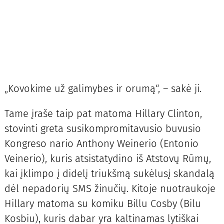
„Kovokime už galimybes ir orumą“, – sakė ji.
Tame įraše taip pat matoma Hillary Clinton,
stovinti greta susikompromitavusio buvusio
Kongreso nario Anthony Weinerio (Entonio
Veinerio), kuris atsistatydino iš Atstovų Rūmų,
kai įklimpo į didelį triukšmą sukėlusį skandalą
dėl nepadorių SMS žinučių. Kitoje nuotraukoje
Hillary matoma su komiku Billu Cosby (Bilu
Kosbiu), kuris dabar yra kaltinamas lytiškai