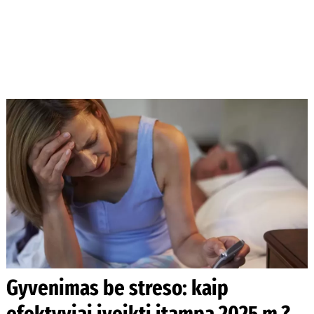
Gyvenimas be streso: kaip
efektyviai įveikti įtampą 2025 m.?