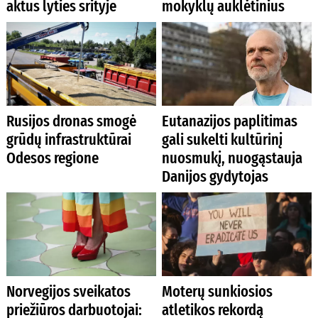
aktus lyties srityje
mokyklų auklėtinius
Rusijos dronas smogė
Eutanazijos paplitimas
grūdų infrastruktūrai
gali sukelti kultūrinį
Odesos regione
nuosmukį, nuogąstauja
Danijos gydytojas
Norvegijos sveikatos
Moterų sunkiosios
priežiūros darbuotojai:
atletikos rekordą