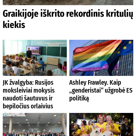
Graikijoje iškrito rekordinis kritulių
kiekis
JK žvalgyba: Rusijos
Ashley Frawley. Kaip
moksleiviai mokysis
„genderistai“ užgrobė ES
naudoti šautuvus ir
politiką
bepiločius orlaivius