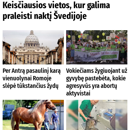
Keisčiausios vietos, kur galima
praleisti naktį Švedijoje
Per Antrą pasaulinį karą
Vokiečiams žygiuojant už
vienuolynai Romoje
gyvybę pastebėta, kokie
slėpė tūkstančius žydų
agresyvūs yra abortų
aktyvistai