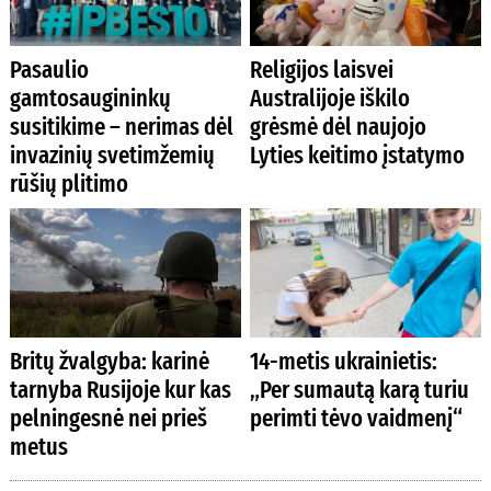
Pasaulio
Religijos laisvei
gamtosaugininkų
Australijoje iškilo
susitikime – nerimas dėl
grėsmė dėl naujojo
invazinių svetimžemių
Lyties keitimo įstatymo
rūšių plitimo
Britų žvalgyba: karinė
14-metis ukrainietis:
tarnyba Rusijoje kur kas
„Per sumautą karą turiu
pelningesnė nei prieš
perimti tėvo vaidmenį“
metus