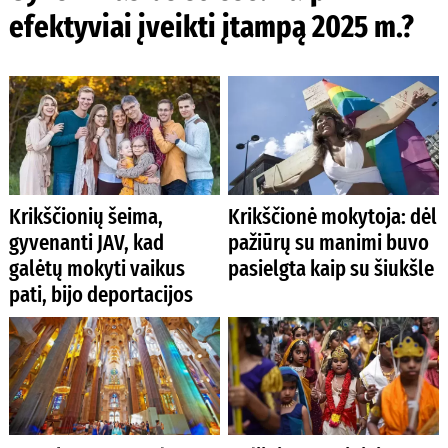
efektyviai įveikti įtampą 2025 m.?
Krikščionių šeima,
Krikščionė mokytoja: dėl
gyvenanti JAV, kad
pažiūrų su manimi buvo
galėtų mokyti vaikus
pasielgta kaip su šiukšle
pati, bijo deportacijos