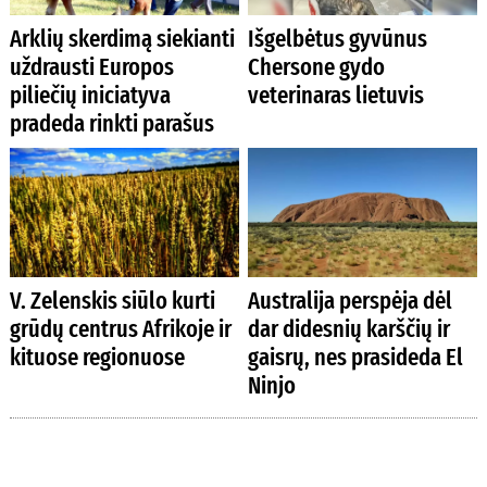
Arklių skerdimą siekianti
Išgelbėtus gyvūnus
uždrausti Europos
Chersone gydo
piliečių iniciatyva
veterinaras lietuvis
pradeda rinkti parašus
V. Zelenskis siūlo kurti
Australija perspėja dėl
grūdų centrus Afrikoje ir
dar didesnių karščių ir
kituose regionuose
gaisrų, nes prasideda El
Ninjo