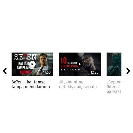
17:50
12:25
Se7en – kai tamsa
10 įsimintinų
„Septynių Kar
tampa meno kūriniu
detektyvinių serialų
Riteris" – kai
paprastumas 