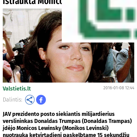
ištraukta Monicos Lewinsky korta
Valstietis.lt
2016-01-08 12:44
Dalintis:
JAV prezidento posto siekiantis milijardierius
verslininkas Donaldas Trumpas (Donaldas Trampas)
įdėjo Monicos Lewinsky (Monikos Levinski)
nuotrauką ketvirtadienį paskelbtame 15 sekundžių