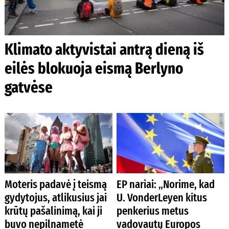
Klimato aktyvistai antrą dieną iš
eilės blokuoja eismą Berlyno
gatvėse
Moteris padavė į teismą
EP nariai: „Norime, kad
gydytojus, atlikusius jai
U. VonderLeyen kitus
krūtų pašalinimą, kai ji
penkerius metus
buvo nepilnametė
vadovautų Europos