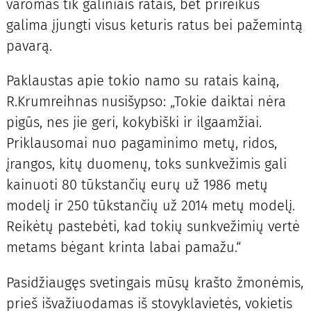
varomas tik galiniais ratais, bet prireikus
galima įjungti visus keturis ratus bei pažemintą
pavarą.
Paklaustas apie tokio namo su ratais kainą,
R.Krumreihnas nusišypso: „Tokie daiktai nėra
pigūs, nes jie geri, kokybiški ir ilgaamžiai.
Priklausomai nuo pagaminimo metų, ridos,
įrangos, kitų duomenų, toks sunkvežimis gali
kainuoti 80 tūkstančių eurų už 1986 metų
modelį ir 250 tūkstančių už 2014 metų modelį.
Reikėtų pastebėti, kad tokių sunkvežimių vertė
metams bėgant krinta labai pamažu.“
Pasidžiaugęs svetingais mūsų krašto žmonėmis,
prieš išvažiuodamas iš stovyklavietės, vokietis