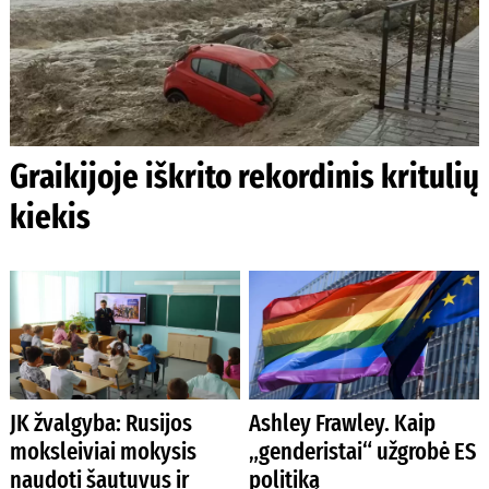
Graikijoje iškrito rekordinis kritulių
kiekis
JK žvalgyba: Rusijos
Ashley Frawley. Kaip
moksleiviai mokysis
„genderistai“ užgrobė ES
naudoti šautuvus ir
politiką