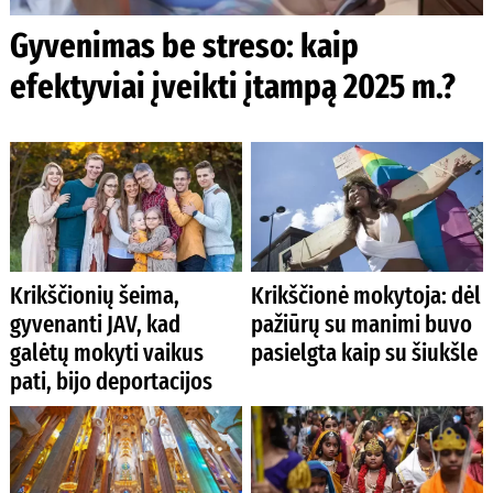
Gyvenimas be streso: kaip
efektyviai įveikti įtampą 2025 m.?
Krikščionių šeima,
Krikščionė mokytoja: dėl
gyvenanti JAV, kad
pažiūrų su manimi buvo
galėtų mokyti vaikus
pasielgta kaip su šiukšle
pati, bijo deportacijos