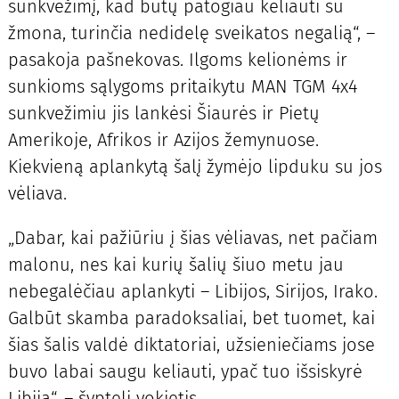
sunkvežimį, kad būtų patogiau keliauti su
žmona, turinčia nedidelę sveikatos negalią“, –
pasakoja pašnekovas. Ilgoms kelionėms ir
sunkioms sąlygoms pritaikytu MAN TGM 4x4
sunkvežimiu jis lankėsi Šiaurės ir Pietų
Amerikoje, Afrikos ir Azijos žemynuose.
Kiekvieną aplankytą šalį žymėjo lipduku su jos
vėliava.
„Dabar, kai pažiūriu į šias vėliavas, net pačiam
malonu, nes kai kurių šalių šiuo metu jau
nebegalėčiau aplankyti – Libijos, Sirijos, Irako.
Galbūt skamba paradoksaliai, bet tuomet, kai
šias šalis valdė diktatoriai, užsieniečiams jose
buvo labai saugu keliauti, ypač tuo išsiskyrė
Libija“, – šypteli vokietis.