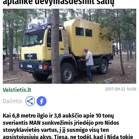
aplankė devyniasdešimt šalių
Valstietis.lt
2017-09-22 14:06
Dalintis:
Kai 6,8 metro ilgio ir 3,8 aukščio apie 10 tonų
sveriantis MAN sunkvežimis įriedėjo pro Nidos
stovyklavietės vartus, į jį susmigo visų ten
apsistojusiųjų akys. Tiesa, ne todėl, kad į Nidą tokie