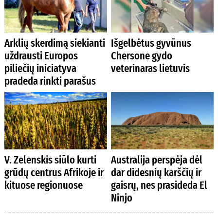
Arklių skerdimą siekianti
Išgelbėtus gyvūnus
uždrausti Europos
Chersone gydo
piliečių iniciatyva
veterinaras lietuvis
pradeda rinkti parašus
V. Zelenskis siūlo kurti
Australija perspėja dėl
grūdų centrus Afrikoje ir
dar didesnių karščių ir
kituose regionuose
gaisrų, nes prasideda El
Ninjo