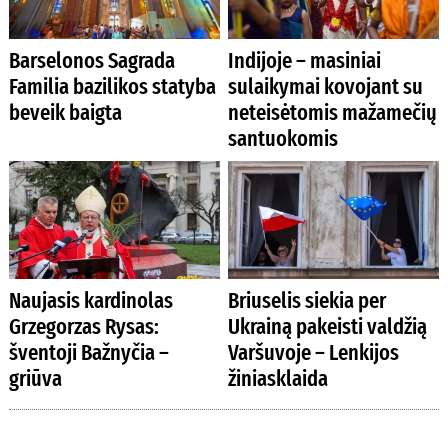
Barselonos Sagrada
Indijoje – masiniai
Familia bazilikos statyba
sulaikymai kovojant su
beveik baigta
neteisėtomis mažamečių
santuokomis
Naujasis kardinolas
Briuselis siekia per
Grzegorzas Rysas:
Ukrainą pakeisti valdžią
šventoji Bažnyčia –
Varšuvoje – Lenkijos
griūva
žiniasklaida