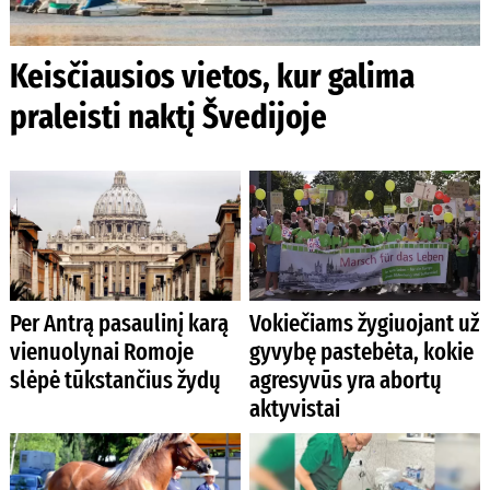
Keisčiausios vietos, kur galima
praleisti naktį Švedijoje
Per Antrą pasaulinį karą
Vokiečiams žygiuojant už
vienuolynai Romoje
gyvybę pastebėta, kokie
slėpė tūkstančius žydų
agresyvūs yra abortų
aktyvistai