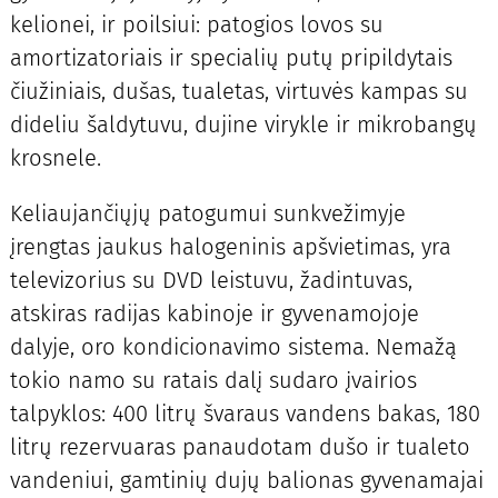
kelionei, ir poilsiui: patogios lovos su
amortizatoriais ir specialių putų pripildytais
čiužiniais, dušas, tualetas, virtuvės kampas su
dideliu šaldytuvu, dujine virykle ir mikrobangų
krosnele.
Keliaujančiųjų patogumui sunkvežimyje
įrengtas jaukus halogeninis apšvietimas, yra
televizorius su DVD leistuvu, žadintuvas,
atskiras radijas kabinoje ir gyvenamojoje
dalyje, oro kondicionavimo sistema. Nemažą
tokio namo su ratais dalį sudaro įvairios
talpyklos: 400 litrų švaraus vandens bakas, 180
litrų rezervuaras panaudotam dušo ir tualeto
vandeniui, gamtinių dujų balionas gyvenamajai