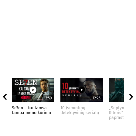
17:50
12:25
Se7en – kai tamsa
10 įsimintinų
„Septynių Kar
tampa meno kūriniu
detektyvinių serialų
Riteris" – kai
paprastumas 