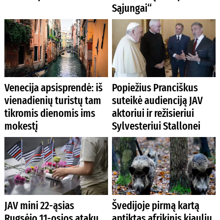
Sąjungai“
Venecija apsisprendė: iš
Popiežius Pranciškus
vienadienių turistų tam
suteikė audienciją JAV
tikromis dienomis ims
aktoriui ir režisieriui
mokestį
Sylvesteriui Stallonei
JAV mini 22-ąsias
Švedijoje pirmą kartą
Rugsėjo 11-osios atakų
aptiktas afrikinis kiaulių