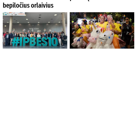
bepiločius orlaivius
Pasaulio
Religijos laisvei
gamtosaugininkų
Australijoje iškilo
susitikime – nerimas dėl
grėsmė dėl naujojo
invazinių svetimžemių
Lyties keitimo įstatymo
rūšių plitimo
Britų žvalgyba: karinė
14-metis ukrainietis: