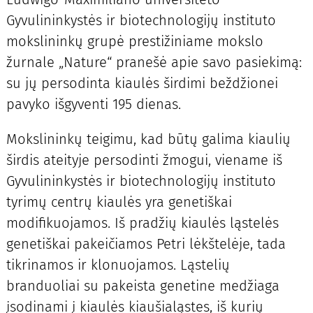
Gyvulininkystės ir biotechnologijų instituto
mokslininkų grupė prestižiniame mokslo
žurnale „Nature“ pranešė apie savo pasiekimą:
su jų persodinta kiaulės širdimi beždžionei
pavyko išgyventi 195 dienas.
Mokslininkų teigimu, kad būtų galima kiaulių
širdis ateityje persodinti žmogui, viename iš
Gyvulininkystės ir biotechnologijų instituto
tyrimų centrų kiaulės yra genetiškai
modifikuojamos. Iš pradžių kiaulės ląstelės
genetiškai pakeičiamos Petri lėkštelėje, tada
tikrinamos ir klonuojamos. Ląstelių
branduoliai su pakeista genetine medžiaga
įsodinami į kiaulės kiaušialąstes, iš kurių