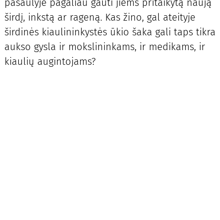
pasaulyje pagaliau gauti jiems pritaikytą naują
širdį, inkstą ar rageną. Kas žino, gal ateityje
širdinės kiaulininkystės ūkio šaka gali taps tikra
aukso gysla ir mokslininkams, ir medikams, ir
kiaulių augintojams?