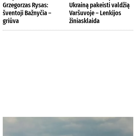
Grzegorzas Rysas:
Ukrainą pakeisti valdžią
šventoji Bažnyčia –
Varšuvoje – Lenkijos
griūva
žiniasklaida