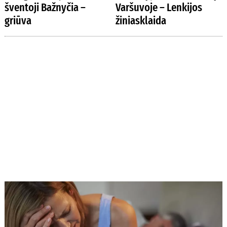
šventoji Bažnyčia –
Varšuvoje – Lenkijos
griūva
žiniasklaida