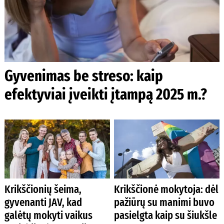
Gyvenimas be streso: kaip
efektyviai įveikti įtampą 2025 m.?
Krikščionių šeima,
Krikščionė mokytoja: dėl
gyvenanti JAV, kad
pažiūrų su manimi buvo
galėtų mokyti vaikus
pasielgta kaip su šiukšle