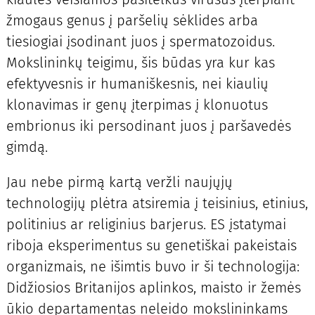
žmogaus genus į paršelių sėklides arba
tiesiogiai įsodinant juos į spermatozoidus.
Mokslininkų teigimu, šis būdas yra kur kas
efektyvesnis ir humaniškesnis, nei kiaulių
klonavimas ir genų įterpimas į klonuotus
embrionus iki persodinant juos į paršavedės
gimdą.
Jau nebe pirmą kartą veržli naujųjų
technologijų plėtra atsiremia į teisinius, etinius,
politinius ar religinius barjerus. ES įstatymai
riboja eksperimentus su genetiškai pakeistais
organizmais, ne išimtis buvo ir ši technologija:
Didžiosios Britanijos aplinkos, maisto ir žemės
ūkio departamentas neleido mokslininkams