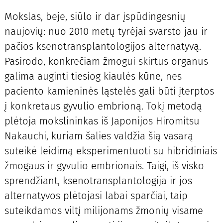
Mokslas, beje, siūlo ir dar įspūdingesnių
naujovių: nuo 2010 metų tyrėjai svarsto jau ir
pačios ksenotransplantologijos alternatyvą.
Pasirodo, konkrečiam žmogui skirtus organus
galima auginti tiesiog kiaulės kūne, nes
paciento kamieninės ląstelės gali būti įterptos
į konkretaus gyvulio embrioną. Tokį metodą
plėtoja mokslininkas iš Japonijos Hiromitsu
Nakauchi, kuriam šalies valdžia šią vasarą
suteikė leidimą eksperimentuoti su hibridiniais
žmogaus ir gyvulio embrionais. Taigi, iš visko
sprendžiant, ksenotransplantologija ir jos
alternatyvos plėtojasi labai sparčiai, taip
suteikdamos viltį milijonams žmonių visame