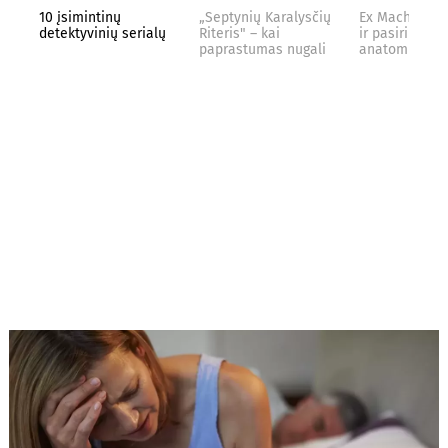
10 įsimintinų
„Septynių Karalysčių
Ex Machina: k
detektyvinių serialų
Riteris" – kai
ir pasirinkimo
paprastumas nugali
anatomija