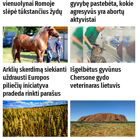
vienuolynai Romoje
gyvybę pastebėta, kokie
slėpė tūkstančius žydų
agresyvūs yra abortų
aktyvistai
Arklių skerdimą siekianti
Išgelbėtus gyvūnus
uždrausti Europos
Chersone gydo
piliečių iniciatyva
veterinaras lietuvis
pradeda rinkti parašus