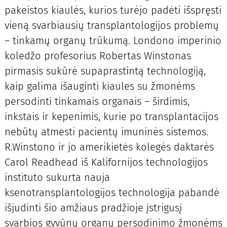
pakeistos kiaulės, kurios turėjo padėti išspręsti
vieną svarbiausių transplantologijos problemų
– tinkamų organų trūkumą. Londono imperinio
koledžo profesorius Robertas Winstonas
pirmasis sukūrė supaprastintą technologiją,
kaip galima išauginti kiaules su žmonėms
persodinti tinkamais organais – širdimis,
inkstais ir kepenimis, kurie po transplantacijos
nebūtų atmesti pacientų imuninės sistemos.
R.Winstono ir jo amerikietės kolegės daktarės
Carol Readhead iš Kalifornijos technologijos
instituto sukurta nauja
ksenotransplantologijos technologija pabandė
išjudinti šio amžiaus pradžioje įstrigusį
svarbios gyvūnų organų persodinimo žmonėms