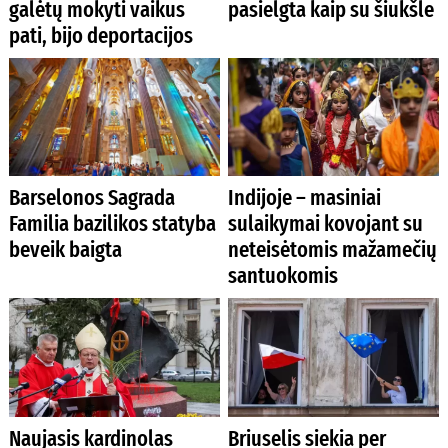
galėtų mokyti vaikus
pasielgta kaip su šiukšle
pati, bijo deportacijos
Barselonos Sagrada
Indijoje – masiniai
Familia bazilikos statyba
sulaikymai kovojant su
beveik baigta
neteisėtomis mažamečių
santuokomis
Naujasis kardinolas
Briuselis siekia per