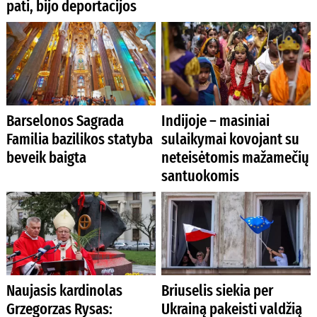
pati, bijo deportacijos
Barselonos Sagrada
Indijoje – masiniai
Familia bazilikos statyba
sulaikymai kovojant su
beveik baigta
neteisėtomis mažamečių
santuokomis
Naujasis kardinolas
Briuselis siekia per
Grzegorzas Rysas:
Ukrainą pakeisti valdžią