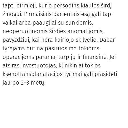
tapti pirmieji, kurie persodins kiaulės širdį
žmogui. Pirmaisiais pacientais esą gali tapti
vaikai arba paaugliai su sunkiomis,
neoperuotinomis širdies anomalijomis,
pavyzdžiui, kai nėra kairiojo skilvelio. Dabar
tyrėjams būtina pasiruošimo tokioms
operacijoms parama, tarp jų ir finansinė. Jei
atsiras investuotojas, klinikiniai tokios
ksenotransplanatacijos tyrimai gali prasidėti
jau po 2–3 metų.