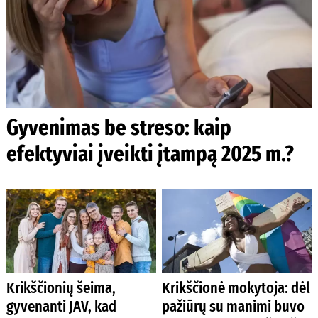
Gyvenimas be streso: kaip
efektyviai įveikti įtampą 2025 m.?
Krikščionių šeima,
Krikščionė mokytoja: dėl
gyvenanti JAV, kad
pažiūrų su manimi buvo