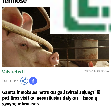
fermose
Valstietis.lt
2019-11-30 05:54
Dalintis:
Gamta ir mokslas netrukus gali tvirtai sujungti iš
pažiūros visiškai nesusijusius dalykus – žmonių
gyvybę ir kriukses.