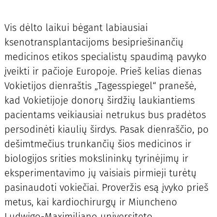
Vis dėlto laikui bėgant labiausiai
ksenotransplantacijoms besipriešinančių
medicinos etikos specialistų spaudimą pavyko
įveikti ir pačioje Europoje. Prieš kelias dienas
Vokietijos dienraštis „Tagesspiegel“ pranešė,
kad Vokietijoje donorų širdžių laukiantiems
pacientams veikiausiai netrukus bus pradėtos
persodinėti kiaulių širdys. Pasak dienraščio, po
dešimtmečius trunkančių šios medicinos ir
biologijos srities mokslininkų tyrinėjimų ir
eksperimentavimo jų vaisiais pirmieji turėtų
pasinaudoti vokiečiai. Proveržis esą įvyko prieš
metus, kai kardiochirurgų ir Miuncheno
Ludwigo-Maximiliano universiteto