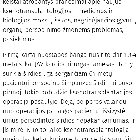
keistai atrodantys pranešimai apie naujus
ksenotransplantologijos – medicinos ir
biologijos mokslų šakos, nagrinėjančios gyvūnų
organų persodinimo žmonėms problemas, –
pasiekimus.
Pirmą kartą nuostabos banga nusirito dar 1964
metais, kai JAV kardiochirurgas Jamesas Hardy
sunkia širdies liga sergančiam 64 metų
pacientui persodino šimpanzės širdį. Tai buvo
pirmoji tokio pobūdžio ksenotransplantacijos
operacija pasaulyje. Deja, po poros valandų
nuo operacijos pabaigos pacientui išsivystė
ūmus persodintos širdies nepakankamumas, ir
jis mirė. Nuo to laiko ksenotransplantologija
nuėjo ilgą kelią, kuriame buvo ne tik skaudžių