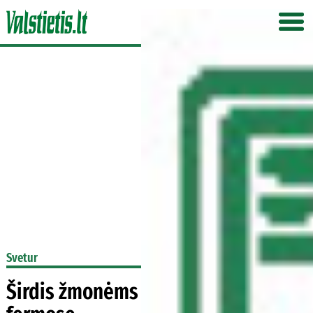
Svetur
Širdis žmonėms augins kiaulių