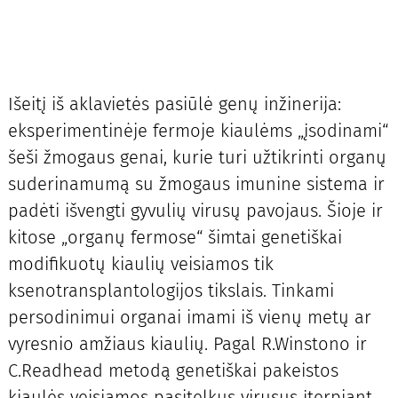
Išeitį iš aklavietės pasiūlė genų inžinerija:
eksperimentinėje fermoje kiaulėms „įsodinami“
šeši žmogaus genai, kurie turi užtikrinti organų
suderinamumą su žmogaus imunine sistema ir
padėti išvengti gyvulių virusų pavojaus. Šioje ir
kitose „organų fermose“ šimtai genetiškai
modifikuotų kiaulių veisiamos tik
ksenotransplantologijos tikslais. Tinkami
persodinimui organai imami iš vienų metų ar
vyresnio amžiaus kiaulių. Pagal R.Winstono ir
C.Readhead metodą genetiškai pakeistos
kiaulės veisiamos pasitelkus virusus įterpiant