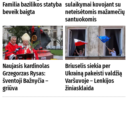
Familia bazilikos statyba
sulaikymai kovojant su
beveik baigta
neteisėtomis mažamečių
santuokomis
Naujasis kardinolas
Briuselis siekia per
Grzegorzas Rysas:
Ukrainą pakeisti valdžią
šventoji Bažnyčia –
Varšuvoje – Lenkijos
griūva
žiniasklaida