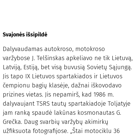
Svajonės išsipildė
Dalyvaudamas autokroso, motokroso
varžybose J. Telšinskas apkeliavo ne tik Lietuvą,
Latviją, Estiją, bet visą buvusią Sovietų Sąjungą.
Jis tapo IX Lietuvos spartakiados ir Lietuvos
čempionu bagių klasėje, dažnai iškovodavo
prizines vietas. Jis nepamirš, kad 1986 m.
dalyvaujant TSRS tautų spartakiadoje Toljatyje
jam ranką spaudė lakūnas kosmonautas G.
Grečka. Daug svarbių varžybų akimirkų
užfiksuota fotografijose. „Štai motociklu 36