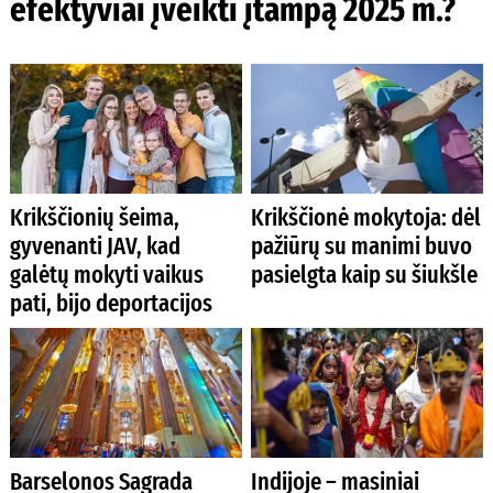
efektyviai įveikti įtampą 2025 m.?
Krikščionių šeima,
Krikščionė mokytoja: dėl
gyvenanti JAV, kad
pažiūrų su manimi buvo
galėtų mokyti vaikus
pasielgta kaip su šiukšle
pati, bijo deportacijos
Barselonos Sagrada
Indijoje – masiniai