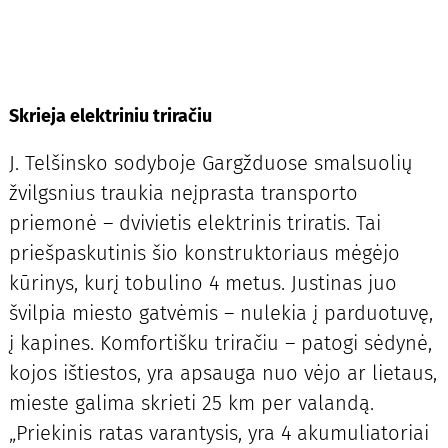
Skrieja elektriniu triračiu
J. Telšinsko sodyboje Gargžduose smalsuolių
žvilgsnius traukia neįprasta transporto
priemonė – dvivietis elektrinis triratis. Tai
priešpaskutinis šio konstruktoriaus mėgėjo
kūrinys, kurį tobulino 4 metus. Justinas juo
švilpia miesto gatvėmis – nulekia į parduotuvę,
į kapines. Komfortišku triračiu – patogi sėdynė,
kojos ištiestos, yra apsauga nuo vėjo ar lietaus,
mieste galima skrieti 25 km per valandą.
„Priekinis ratas varantysis, yra 4 akumuliatoriai