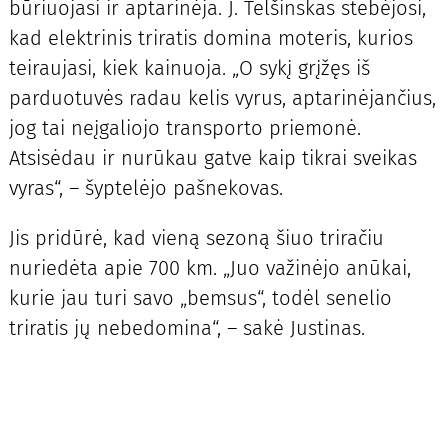
būriuojasi ir aptarinėja. J. Telšinskas stebėjosi,
kad elektrinis triratis domina moteris, kurios
teiraujasi, kiek kainuoja. „O sykį grįžęs iš
parduotuvės radau kelis vyrus, aptarinėjančius,
jog tai neįgaliojo transporto priemonė.
Atsisėdau ir nurūkau gatve kaip tikrai sveikas
vyras“, – šyptelėjo pašnekovas.
Jis pridūrė, kad vieną sezoną šiuo triračiu
nuriedėta apie 700 km. „Juo važinėjo anūkai,
kurie jau turi savo „bemsus“, todėl senelio
triratis jų nebedomina“, – sakė Justinas.