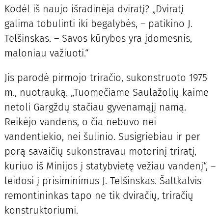
Kodėl iš naujo išradinėja dviratį? „Dviratį
galima tobulinti iki begalybės, – patikino J.
Telšinskas. – Savos kūrybos yra įdomesnis,
maloniau važiuoti.“
Jis parodė pirmojo triračio, sukonstruoto 1975
m., nuotrauką. „Tuomečiame Saulažolių kaime
netoli Gargždų stačiau gyvenamąjį namą.
Reikėjo vandens, o čia nebuvo nei
vandentiekio, nei šulinio. Susigriebiau ir per
porą savaičių sukonstravau motorinį triratį,
kuriuo iš Minijos į statybvietę vežiau vandenį“, –
leidosi į prisiminimus J. Telšinskas. Šaltkalvis
remontininkas tapo ne tik dviračių, triračių
konstruktoriumi.