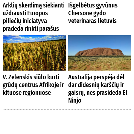
Arklių skerdimą siekianti
Išgelbėtus gyvūnus
uždrausti Europos
Chersone gydo
piliečių iniciatyva
veterinaras lietuvis
pradeda rinkti parašus
V. Zelenskis siūlo kurti
Australija perspėja dėl
grūdų centrus Afrikoje ir
dar didesnių karščių ir
kituose regionuose
gaisrų, nes prasideda El
Ninjo