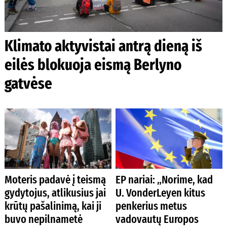
Klimato aktyvistai antrą dieną iš
eilės blokuoja eismą Berlyno
gatvėse
Moteris padavė į teismą
EP nariai: „Norime, kad
gydytojus, atlikusius jai
U. VonderLeyen kitus
krūtų pašalinimą, kai ji
penkerius metus
buvo nepilnametė
vadovautų Europos