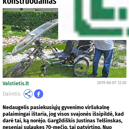
konstruodamas triračius
Valstietis.lt
2019-06-07 12:30
Dalintis:
Nedaugelis pasiekusiųjų gyvenimo viršukalnę
palaimingai ištaria, jog visos svajonės išsipildė, kad
darė tai, ką norėjo. Gargždiškis Justinas Telšinskas,
neseniai sulaukęs 70-mečio, tai patvirtino. Nuo