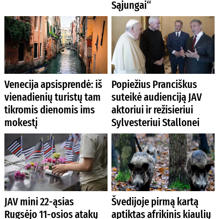
Sąjungai“
Venecija apsisprendė: iš
Popiežius Pranciškus
vienadienių turistų tam
suteikė audienciją JAV
tikromis dienomis ims
aktoriui ir režisieriui
mokestį
Sylvesteriui Stallonei
JAV mini 22-ąsias
Švedijoje pirmą kartą
Rugsėjo 11-osios atakų
aptiktas afrikinis kiaulių