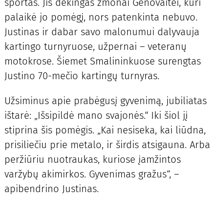
sportas. Jis dėkingas žmonai Genovaitei, kuri
palaikė jo pomėgį, nors patenkinta nebuvo.
Justinas ir dabar savo malonumui dalyvauja
kartingo turnyruose, užpernai – veteranų
motokrose. Šiemet Smalininkuose surengtas
Justino 70-mečio kartingų turnyras.
Užsiminus apie prabėgusį gyvenimą, jubiliatas
ištarė: „Išsipildė mano svajonės.“ Iki šiol jį
stiprina šis pomėgis. „Kai nesiseka, kai liūdna,
prisiliečiu prie metalo, ir širdis atsigauna. Arba
peržiūriu nuotraukas, kuriose įamžintos
varžybų akimirkos. Gyvenimas gražus“, –
apibendrino Justinas.