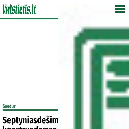
Svetur
Septyniasdešimtmetis atgyja