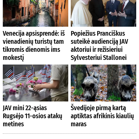
Venecija apsisprendė: iš
Popiežius Pranciškus
vienadienių turistų tam
suteikė audienciją JAV
tikromis dienomis ims
aktoriui ir režisieriui
mokestį
Sylvesteriui Stallonei
JAV mini 22-ąsias
Švedijoje pirmą kartą
Rugsėjo 11-osios atakų
aptiktas afrikinis kiaulių
metines
maras