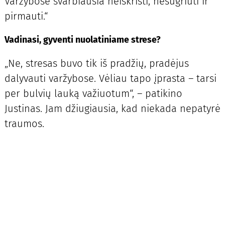
Varžybose svarbiausia neiškristi, nesugriūti ir
pirmauti.“
Vadinasi, gyventi nuolatiniame strese?
„Ne, stresas buvo tik iš pradžių, pradėjus
dalyvauti varžybose. Vėliau tapo įprasta – tarsi
per bulvių lauką važiuotum“, – patikino
Justinas. Jam džiugiausia, kad niekada nepatyrė
traumos.