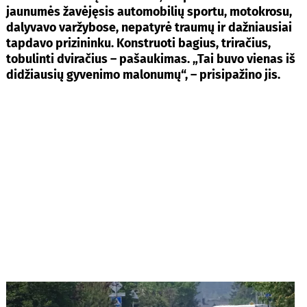
jaunumės žavėjęsis automobilių sportu, motokrosu,
dalyvavo varžybose, nepatyrė traumų ir dažniausiai
tapdavo prizininku. Konstruoti bagius, triračius,
tobulinti dviračius – pašaukimas. „Tai buvo vienas iš
didžiausių gyvenimo malonumų“, – prisipažino jis.