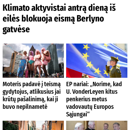
Klimato aktyvistai antrą dieną iš
eilės blokuoja eismą Berlyno
gatvėse
Moteris padavė į teismą
EP nariai: „Norime, kad
gydytojus, atlikusius jai
U. VonderLeyen kitus
krūtų pašalinimą, kai ji
penkerius metus
buvo nepilnametė
vadovautų Europos
Sąjungai“