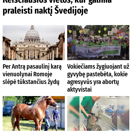
praleisti naktį Švedijoje
Per Antrą pasaulinį karą
Vokiečiams žygiuojant už
vienuolynai Romoje
gyvybę pastebėta, kokie
slėpė tūkstančius žydų
agresyvūs yra abortų
aktyvistai