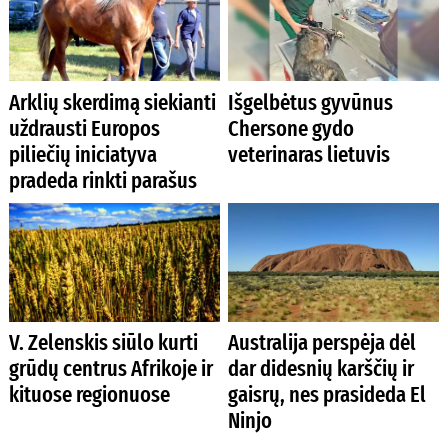
Arklių skerdimą siekianti
Išgelbėtus gyvūnus
uždrausti Europos
Chersone gydo
piliečių iniciatyva
veterinaras lietuvis
pradeda rinkti parašus
V. Zelenskis siūlo kurti
Australija perspėja dėl
grūdų centrus Afrikoje ir
dar didesnių karščių ir
kituose regionuose
gaisrų, nes prasideda El
Ninjo