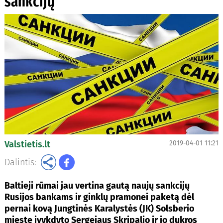
sankcijų
Valstietis.lt
2019-04-01 11:21
Dalintis:
Baltieji rūmai jau vertina gautą naujų sankcijų
Rusijos bankams ir ginklų pramonei paketą dėl
pernai kovą Jungtinės Karalystės (JK) Solsberio
mieste įvykdyto Sergejaus Skripalio ir jo dukros