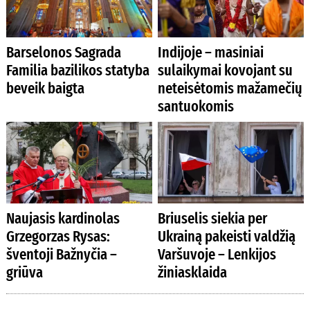
Barselonos Sagrada
Indijoje – masiniai
Familia bazilikos statyba
sulaikymai kovojant su
beveik baigta
neteisėtomis mažamečių
santuokomis
Naujasis kardinolas
Briuselis siekia per
Grzegorzas Rysas:
Ukrainą pakeisti valdžią
šventoji Bažnyčia –
Varšuvoje – Lenkijos
griūva
žiniasklaida