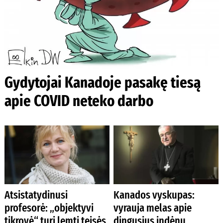
Gydytojai Kanadoje pasakę tiesą
apie COVID neteko darbo
Atsistatydinusi
Kanados vyskupas:
profesorė: „objektyvi
vyrauja melas apie
tikrovė“ turi lemti teisės
dingusius indėnų