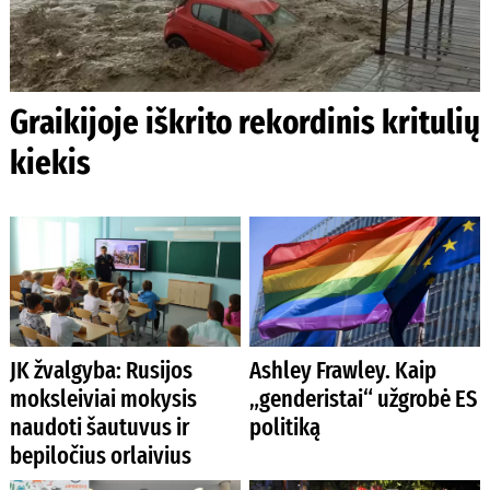
Graikijoje iškrito rekordinis kritulių
kiekis
JK žvalgyba: Rusijos
Ashley Frawley. Kaip
moksleiviai mokysis
„genderistai“ užgrobė ES
naudoti šautuvus ir
politiką
bepiločius orlaivius