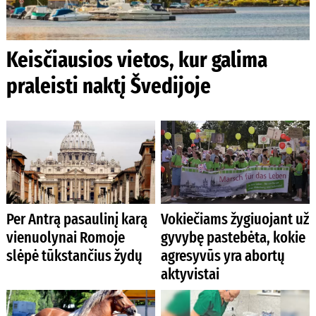
Keisčiausios vietos, kur galima
praleisti naktį Švedijoje
Per Antrą pasaulinį karą
Vokiečiams žygiuojant už
vienuolynai Romoje
gyvybę pastebėta, kokie
slėpė tūkstančius žydų
agresyvūs yra abortų
aktyvistai