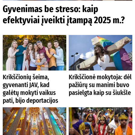
Gyvenimas be streso: kaip
efektyviai įveikti įtampą 2025 m.?
Krikščionių šeima,
Krikščionė mokytoja: dėl
gyvenanti JAV, kad
pažiūrų su manimi buvo
galėtų mokyti vaikus
pasielgta kaip su šiukšle
pati, bijo deportacijos