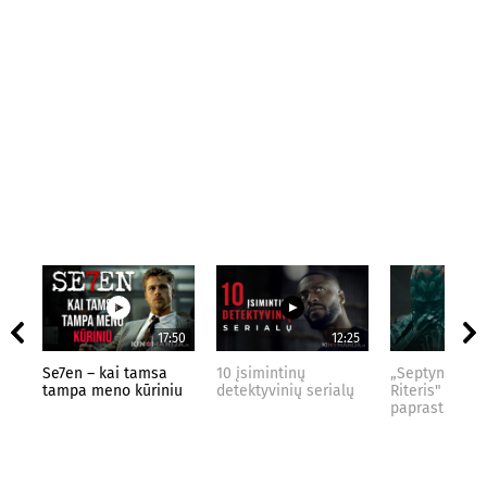
17:50
12:25
Se7en – kai tamsa
10 įsimintinų
„Septynių Kar
tampa meno kūriniu
detektyvinių serialų
Riteris" – kai
paprastumas 