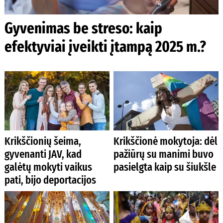
Gyvenimas be streso: kaip
efektyviai įveikti įtampą 2025 m.?
Krikščionių šeima,
Krikščionė mokytoja: dėl
gyvenanti JAV, kad
pažiūrų su manimi buvo
galėtų mokyti vaikus
pasielgta kaip su šiukšle
pati, bijo deportacijos