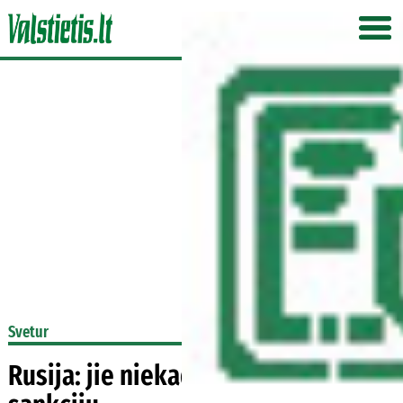
Svetur
Rusija: jie niekada neatšauks