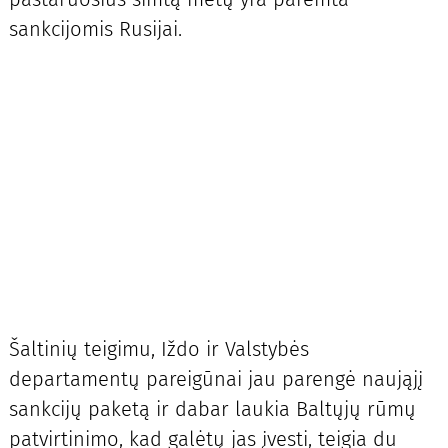
sankcijomis Rusijai.
Šaltinių teigimu, Iždo ir Valstybės
departamentų pareigūnai jau parengė naująjį
sankcijų paketą ir dabar laukia Baltųjų rūmų
patvirtinimo, kad galėtų jas įvesti, teigia du