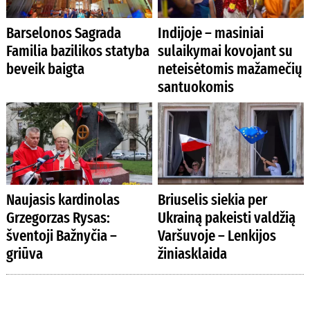
Barselonos Sagrada
Indijoje – masiniai
Familia bazilikos statyba
sulaikymai kovojant su
beveik baigta
neteisėtomis mažamečių
santuokomis
Naujasis kardinolas
Briuselis siekia per
Grzegorzas Rysas:
Ukrainą pakeisti valdžią
šventoji Bažnyčia –
Varšuvoje – Lenkijos
griūva
žiniasklaida