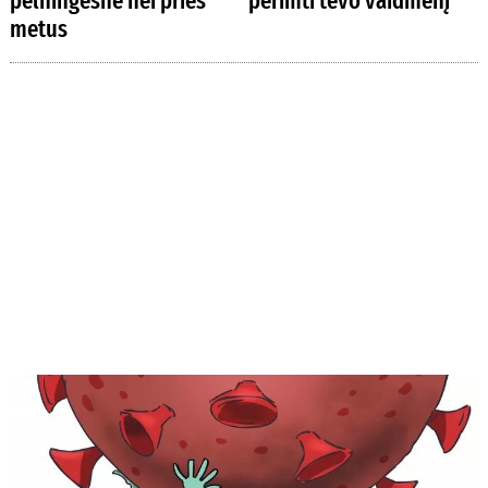
pelningesnė nei prieš
perimti tėvo vaidmenį“
metus