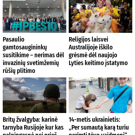
Pasaulio
Religijos laisvei
gamtosaugininkų
Australijoje iškilo
susitikime – nerimas dėl
grėsmė dėl naujojo
invazinių svetimžemių
Lyties keitimo įstatymo
rūšių plitimo
Britų žvalgyba: karinė
14-metis ukrainietis:
tarnyba Rusijoje kur kas
„Per sumautą karą turiu