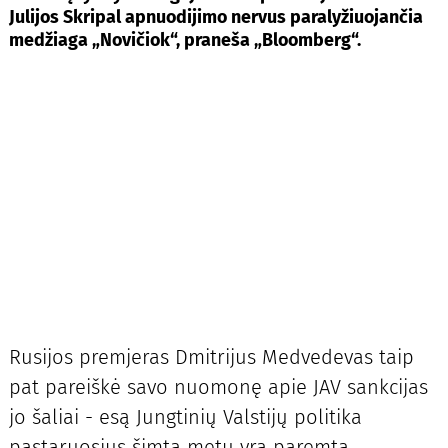
Julijos Skripal apnuodijimo nervus paralyžiuojančia
medžiaga „Novičiok“, praneša „Bloomberg“.
Rusijos premjeras Dmitrijus Medvedevas taip
pat pareiškė savo nuomonę apie JAV sankcijas
jo šaliai - esą Jungtinių Valstijų politika
pastaruosius šimtą metų yra paremta