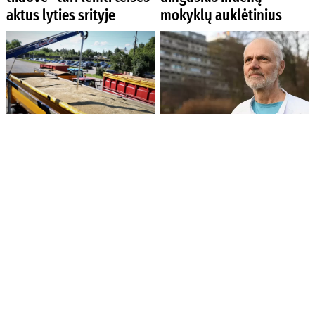
aktus lyties srityje
mokyklų auklėtinius
Rusijos dronas smogė
Eutanazijos paplitimas
grūdų infrastruktūrai
gali sukelti kultūrinį
Odesos regione
nuosmukį, nuogąstauja
Danijos gydytojas
Norvegijos sveikatos
Moterų sunkiosios