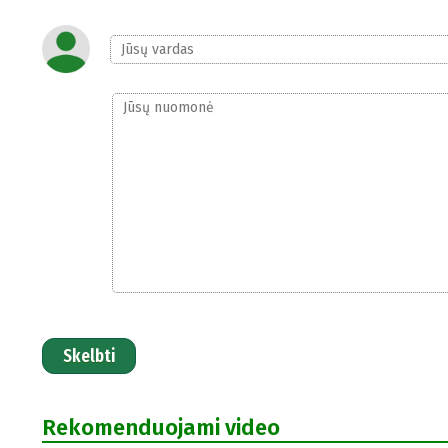
Skelbti
Rekomenduojami video