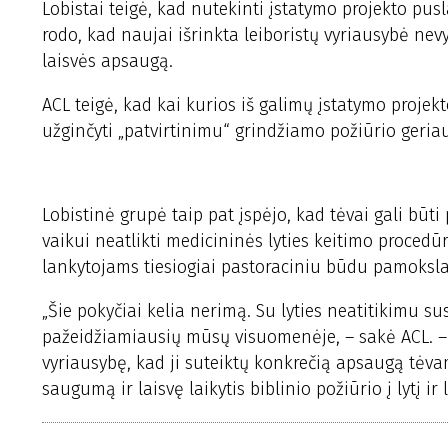
Lobistai teigė, kad nutekinti įstatymo projekto pusl
rodo, kad naujai išrinkta leiboristų vyriausybė nev
laisvės apsaugą.
ACL teigė, kad kai kurios iš galimų įstatymo projek
užginčyti „patvirtinimu“ grindžiamo požiūrio geria
Lobistinė grupė taip pat įspėjo, kad tėvai gali būti
vaikui neatlikti medicininės lyties keitimo proced
lankytojams tiesiogiai pastoraciniu būdu pamoksla
„Šie pokyčiai kelia nerimą. Su lyties neatitikimu su
pažeidžiamiausių mūsų visuomenėje, – sakė ACL. – T
vyriausybę, kad ji suteiktų konkrečią apsaugą tėva
saugumą ir laisvę laikytis biblinio požiūrio į lytį ir 