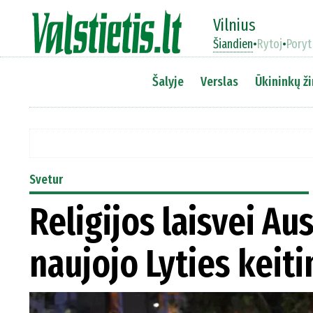
Vilnius
Šiandien
•
Rytoj
•
Poryt
Šalyje
Verslas
Ūkininkų ži
Svetur
Religijos laisvei Au
naujojo Lyties keit