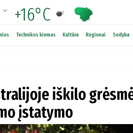
+16°C
nios
Technikos kiemas
Kultūra
Regionai
Sodyba
stralijoje iškilo grėsm
imo įstatymo