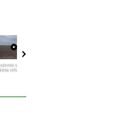
03:23
09:44
04:49
vožemio sveikata -
Sėjomaina - praktinė
Kompostas - praktinė
ktinė informacija
informacija
informacija