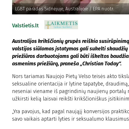
LGBT paradas Sidnėjuje, Australijoje / EPA nuotr.
Valstietis.lt
Australijos krikščionių grupės reiškia susirūpinim
valstijos siūlomas įstatymas gali sukelti skaudžių 
priežiūros darbuotojams gali būti iškeltos baudžia
asmenims priežiūrą, praneša „Christian Today“.
Nors tariamas Naujojo Pietų Velso teisės akto tiksl
seksualine orientacija ir lytine tapatybe, draudimą,
neseniai viename iš pagrindinių naujienų portalų nu
užkirsti kelią laisvai reikšti krikščioniškus įsitiki
„Yra pavojus, kad pagal naująjį konversijos praktiko
savo vaikais aptarti lyties ir seksualumo klausimus