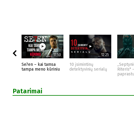
17:50
12:25
Se7en – kai tamsa
10 įsimintinų
„Septyni
tampa meno kūriniu
detektyvinių serialų
Riteris" 
paprast
Patarimai