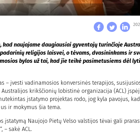
202
ą, kad naujajame daugiausiai gyventojų turinčioje Austra
padarinių religijos laisvei, o tėvams, dvasininkams ir s
mosios bylos už tai, kad jie teikė pasimetusiems dėl lyt
as – įvesti vadinamosios konversinės terapijos, susijusio
 Australijos krikščionių lobistinė organizacija (ACL) įspė
tekintas įstatymo projektas rodo, jog kyla pavojus, kad 
nimus ir mokymus šia tema.
s įstatymą Naujojo Pietų Velso valstijos tėvai gali praras
“, – sakė ACL.