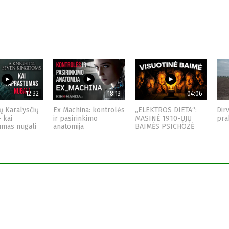
12:32
18:13
04:06
ų Karalysčių
Ex Machina: kontrolės
„ELEKTROS DIETA“:
Dir
– kai
ir pasirinkimo
MASINĖ 1910-ŲJŲ
pra
umas nugali
anatomija
BAIMĖS PSICHOZĖ