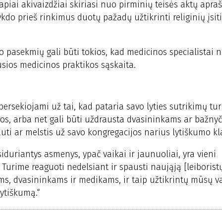
apiai akivaizdžiai skiriasi nuo pirminių teisės aktų apra
ykdo prieš rinkimus duotų pažadų užtikrinti religinių įsi
to pasekmių gali būti tokios, kad medicinos specialistai 
usios medicinos praktikos sąskaita.
 persekiojami už tai, kad pataria savo lyties sutrikimų tu
ūros, arba net gali būti uždrausta dvasininkams ar bažnyč
uti ar melstis už savo kongregacijos narius lytiškumo kl
siduriantys asmenys, ypač vaikai ir jaunuoliai, yra vieni
urime reaguoti nedelsiant ir spausti naująją [leiborist
ms, dvasininkams ir medikams, ir taip užtikrintų mūsų v
lytiškumą.“