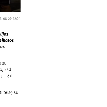
3-08-29 12:04
lijos
veikatos
ies
s su
jo, kad
jis gali
ti teisę su