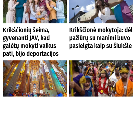
Krikščionių šeima,
Krikščionė mokytoja: dėl
gyvenanti JAV, kad
pažiūrų su manimi buvo
galėtų mokyti vaikus
pasielgta kaip su šiukšle
pati, bijo deportacijos
Barselonos Sagrada
Indijoje – masiniai
Familia bazilikos statyba
sulaikymai kovojant su
beveik baigta
neteisėtomis mažamečių
santuokomis