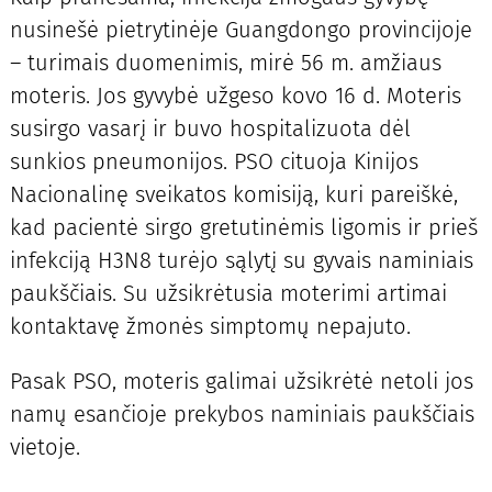
nusinešė pietrytinėje Guangdongo provincijoje
– turimais duomenimis, mirė 56 m. amžiaus
moteris. Jos gyvybė užgeso kovo 16 d. Moteris
susirgo vasarį ir buvo hospitalizuota dėl
sunkios pneumonijos. PSO cituoja Kinijos
Nacionalinę sveikatos komisiją, kuri pareiškė,
kad pacientė sirgo gretutinėmis ligomis ir prieš
infekciją H3N8 turėjo sąlytį su gyvais naminiais
paukščiais. Su užsikrėtusia moterimi artimai
kontaktavę žmonės simptomų nepajuto.
Pasak PSO, moteris galimai užsikrėtė netoli jos
namų esančioje prekybos naminiais paukščiais
vietoje.