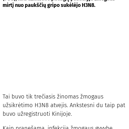
mirtį nuo paukščių gripo sukėlėjo H3N8.
Tai buvo tik trečiasis žinomas žmogaus
užsikrėtimo H3N8 atvejis. Ankstesni du taip pat
buvo užregistruoti Kinijoje.
Kaip pranešama, infekcija žmogaus gyvybę