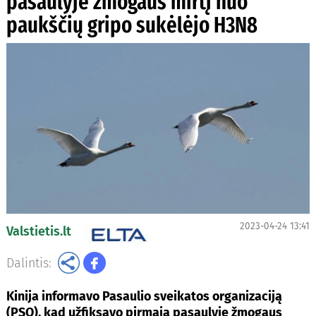
pasaulyje žmogaus mirtį nuo
paukščių gripo sukėlėjo H3N8
2023-04-24 13:41
Valstietis.lt
Dalintis:
Kinija informavo Pasaulio sveikatos organizaciją
(PSO), kad užfiksavo pirmąją pasaulyje žmogaus