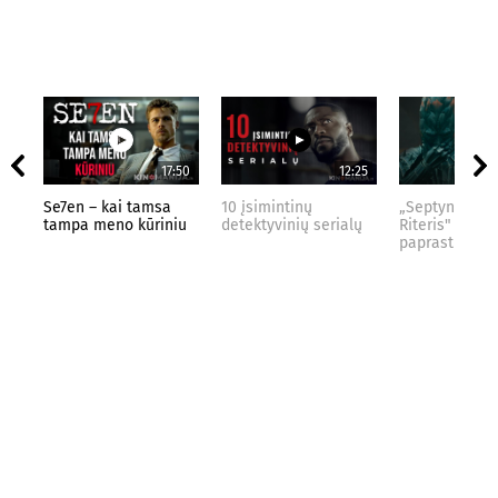
17:50
12:25
Se7en – kai tamsa
10 įsimintinų
„Septynių Kar
tampa meno kūriniu
detektyvinių serialų
Riteris" – kai
paprastumas 