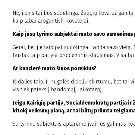
Ne, jiems tai bus sudėtinga. Žaliųjų kova už gamtą 
kaip labai arogantiški kovotojai.
Kaip jūsų tyrimo subjektai mato savo asmenines 
Gerai, bet jie taip pat sudėtingai randa savo vietą. 
Būstas taip pat yra probleminis klausimas. Visa tai
Ar kanclerė mato šiuos poreikius?
Iš dalies taip. Ji nugalės dideliu skirtumu, bet tai 
vis tiek pateks į bandomąjį laikotarpį.
Jeigu Kairiųjų partija, Socialdemokratų partija ir 
kitokį veiksmų planą, ar tai būtų priimta teigiam
Su tyrimo subjektais aptarėme įvairius galimus koa