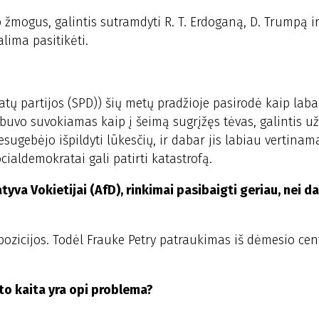
 žmogus, galintis sutramdyti R. T. Erdoganą, D. Trumpą ir
lima pasitikėti.
tų partijos (SPD)) šių metų pradžioje pasirodė kaip laba
 buvo suvokiamas kaip į šeimą sugrįžęs tėvas, galintis už
esugebėjo išpildyti lūkesčių, ir dabar jis labiau vertinam
aldemokratai gali patirti katastrofą.
atyva Vokietijai (AfD), rinkimai pasibaigti geriau, nei d
o pozicijos. Todėl Frauke Petry patraukimas iš dėmesio ce
ato kaita yra opi problema?