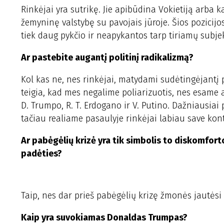
Rinkėjai yra sutrikę. Jie apibūdina Vokietiją arba 
žemyninę valstybę su pavojais jūroje. Šios pozicijo
tiek daug pykčio ir neapykantos tarp tiriamų subje
Ar pastebite augantį politinį radikalizmą?
Kol kas ne, nes rinkėjai, matydami sudėtingėjantį pa
teigia, kad mes negalime poliarizuotis, nes esame 
D. Trumpo, R. T. Erdogano ir V. Putino. Dažniausia
tačiau realiame pasaulyje rinkėjai labiau save kont
Ar pabėgėlių krizė yra tik simbolis to diskomfort
padėties?
Taip, nes dar prieš pabėgėlių krizę žmonės jautėsi
Kaip yra suvokiamas Donaldas Trumpas?