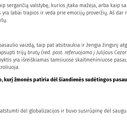
kaip sergančią valstybę, kurios įtaka mažėja, arba kaip s
s yra labai trapios ir veda prie emocijų proveržių. Aš dar
ktų.
saulio vaizdą, taip pat atsitraukia ir žengia žingsnį atga
apsupti trijų
brutų (red. past. referuojama į Julijaus Ceza
i pyktis yra išreiškiamas tamsiuose skaitmeniniuose pasau
roliuoja.
o, kurį žmonės patiria dėl šiandienės sudėtingos pasau
 atstumti dėl globalizacijos ir buvo susirūpinę dėl saug