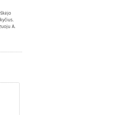
yškėjo
kyčius.
zuoju A.