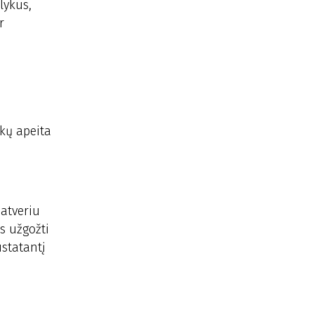
lykus,
r
ikų apeita
 atveriu
us užgožti
ustatantį