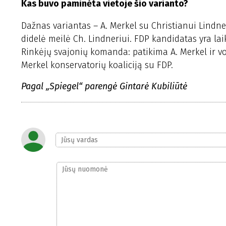
Kas buvo paminėta vietoje šio varianto?
Dažnas variantas – A. Merkel su Christianui Lindner
didelė meilė Ch. Lindneriui. FDP kandidatas yra lai
Rinkėjų svajonių komanda: patikima A. Merkel ir v
Merkel konservatorių koaliciją su FDP.
Pagal „Spiegel“ parengė Gintarė Kubiliūtė