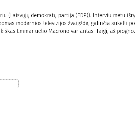
iu (Laisvųjų demokratų partija (FDP)). Interviu metu išr
komas modernios televizijos žvaigžde, galinčia sukelti po
okiškas Emmanuelio Macrono variantas. Taigi, aš progno