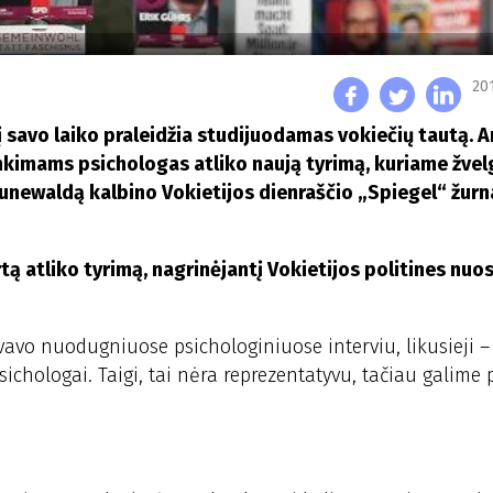
20
savo laiko praleidžia studijuodamas vokiečių tautą. A
kimams psichologas atliko naują tyrimą, kuriame žvelg
unewaldą kalbino Vokietijos dienraščio „Spiegel“ žurna
ą atliko tyrimą, nagrinėjantį Vokietijos politines nuo
vavo nuodugniuose psichologiniuose interviu, likusieji – 
ichologai. Taigi, tai nėra reprezentatyvu, tačiau galime 