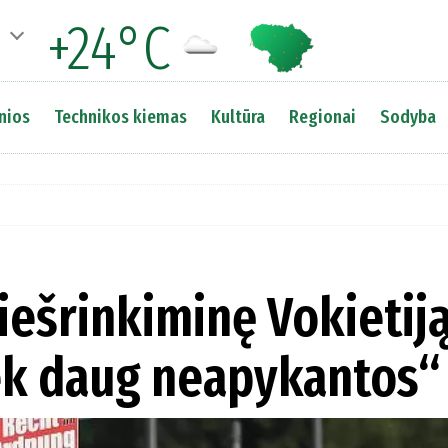
+24°C
nios
Technikos kiemas
Kultūra
Regionai
Sodyba
iešrinkiminę Vokietiją
ek daug neapykantos“