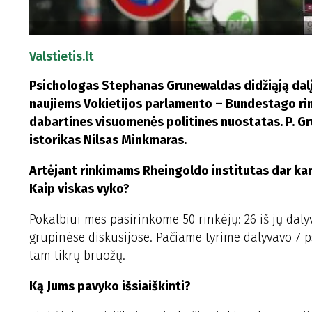
Valstietis.lt
Psichologas Stephanas Grunewaldas didžiąją dalį 
naujiems Vokietijos parlamento – Bundestago rin
dabartines visuomenės politines nuostatas. P. Gr
istorikas Nilsas Minkmaras.
Artėjant rinkimams Rheingoldo institutas dar kart
Kaip viskas vyko?
Pokalbiui mes pasirinkome 50 rinkėjų: 26 iš jų daly
grupinėse diskusijose. Pačiame tyrime dalyvavo 7 ps
tam tikrų bruožų.
Ką Jums pavyko išsiaiškinti?