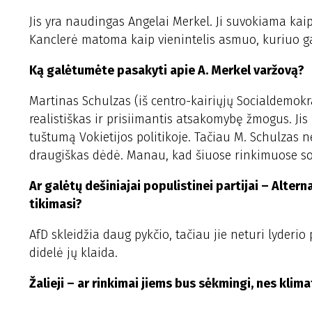
Jis yra naudingas Angelai Merkel. Ji suvokiama kaip
Kanclerė matoma kaip vienintelis asmuo, kuriuo ga
Ką galėtumėte pasakyti apie A. Merkel varžovą?
Martinas Schulzas (iš centro-kairiųjų Socialdemokra
realistiškas ir prisiimantis atsakomybę žmogus. Jis
tuštumą Vokietijos politikoje. Tačiau M. Schulzas n
draugiškas dėdė. Manau, kad šiuose rinkimuose soci
Ar galėtų dešiniajai populistinei partijai – Altern
tikimasi?
AfD skleidžia daug pykčio, tačiau jie neturi lyderi
didelė jų klaida.
Žalieji – ar rinkimai jiems bus sėkmingi, nes klim