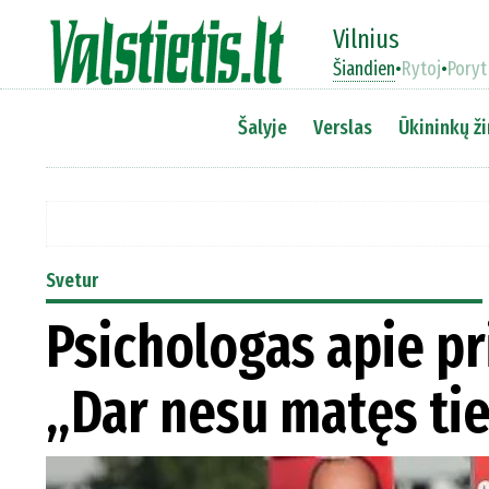
Vilnius
Šiandien
•
Rytoj
•
Poryt
Šalyje
Verslas
Ūkininkų ži
Svetur
Psichologas apie pr
„Dar nesu matęs ti