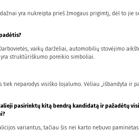
dažnai yra nukreipta prieš žmogaus prigimtį, dėl to jie 
padėtis?
Darbovietės, vaikų darželiai, automobilių stovėjimo aikšte
 yra struktūriškumo poreikio simboliai.
vis tiek neparodys visiško lojalumo. Vėliau „išbandyta ir p
žalieji pasirinktų kitą bendrą kandidatą ir pažadėtų vis
ai?
licijos variantus, tačiau šis nei karto nebuvo paminėtas