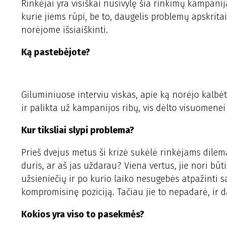
Rinkėjai yra visiškai nusivylę šia rinkimų kampan
kurie jiems rūpi, be to, daugelis problemų apskrita
norėjome išsiaiškinti.
Ką pastebėjote?
Giluminiuose interviu viskas, apie ką norėjo kalbėt
ir palikta už kampanijos ribų, vis dėlto visuomenei 
Kur tiksliai slypi problema?
Prieš dvejus metus ši krizė sukėlė rinkėjams dilemą
duris, ar aš jas uždarau? Viena vertus, jie nori būt
užsieniečių ir po kurio laiko nesugebės atpažinti sa
kompromisinę poziciją. Tačiau jie to nepadarė, ir d
Kokios yra viso to pasekmės?