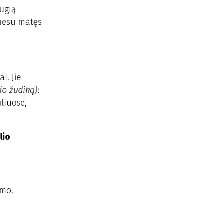
augią
 nesu matęs
l. Jie
rio žudiką)
:
liuose,
lio
umo.