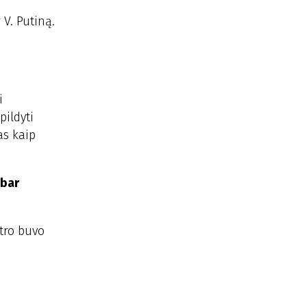
 V. Putiną.
i
pildyti
as kaip
abar
ntro buvo