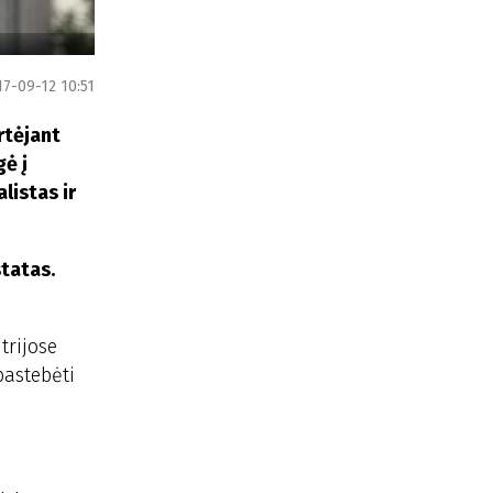
17-09-12 10:51
rtėjant
ė į
listas ir
statas.
trijose
pastebėti