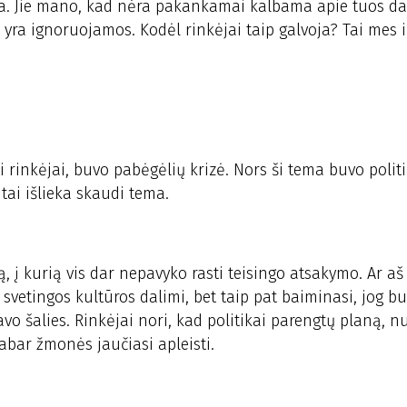
ija. Jie mano, kad nėra pakankamai kalbama apie tuos da
i yra ignoruojamos. Kodėl rinkėjai taip galvoja? Tai mes i
i rinkėjai, buvo pabėgėlių krizė. Nors ši tema buvo polit
tai išlieka skaudi tema.
, į kurią vis dar nepavyko rasti teisingo atsakymo. Ar aš
i svetingos kultūros dalimi, bet taip pat baiminasi, jog b
vo šalies. Rinkėjai nori, kad politikai parengtų planą, n
abar žmonės jaučiasi apleisti.