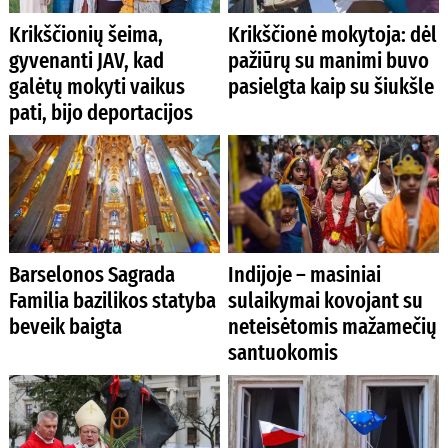
Krikščionių šeima,
Krikščionė mokytoja: dėl
gyvenanti JAV, kad
pažiūrų su manimi buvo
galėtų mokyti vaikus
pasielgta kaip su šiukšle
pati, bijo deportacijos
Barselonos Sagrada
Indijoje – masiniai
Familia bazilikos statyba
sulaikymai kovojant su
beveik baigta
neteisėtomis mažamečių
santuokomis