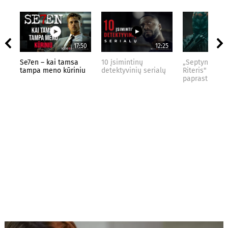
17:50
12:25
Se7en – kai tamsa
10 įsimintinų
„Septynių Kar
tampa meno kūriniu
detektyvinių serialų
Riteris" – kai
paprastumas 