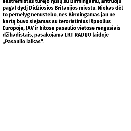
ekstremistas turėjo ryšių su Birmingamu, antruoju
pagal dydį Didžiosios Britanijos miestu. Niekas dėl
to pernelyg nenustebo, nes Birmingamas jau ne
kartą buvo siejamas su teroristinius išpuolius
Europoje, JAV ir kitose pasaulio vietose rengusiais
džihadistais, pasakojama LRT RADIJO laidoje
„Pasaulio laikas“.