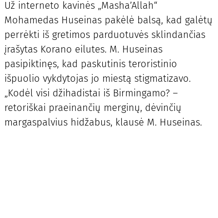
Už interneto kavinės „Masha’Allah“
Mohamedas Huseinas pakėlė balsą, kad galėtų
perrėkti iš gretimos parduotuvės sklindančias
įrašytas Korano eilutes. M. Huseinas
pasipiktinęs, kad paskutinis teroristinio
išpuolio vykdytojas jo miestą stigmatizavo.
„Kodėl visi džihadistai iš Birmingamo? –
retoriškai praeinančių merginų, dėvinčių
margaspalvius hidžabus, klausė M. Huseinas.