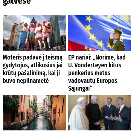
gatvėse
Moteris padavė į teismą
EP nariai: „Norime, kad
gydytojus, atlikusius jai
U. VonderLeyen kitus
krūtų pašalinimą, kai ji
penkerius metus
buvo nepilnametė
vadovautų Europos
Sąjungai“