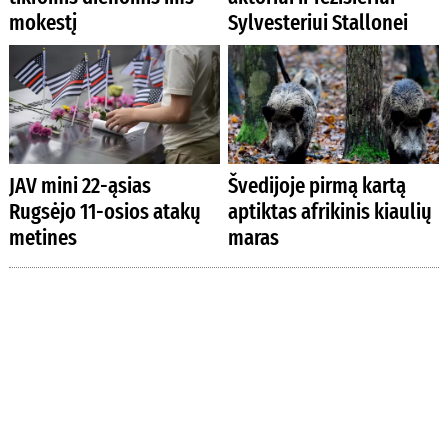
mokestį
Sylvesteriui Stallonei
JAV mini 22-ąsias
Švedijoje pirmą kartą
Rugsėjo 11-osios atakų
aptiktas afrikinis kiaulių
metines
maras