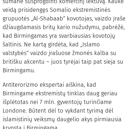
sumanė susprogdinti komercinį lėktuvą. Kauke
veidą prisidengęs Somalio ekstremistinės
grupuotės „Al-Shabaab“ kovotojas, vaizdo įraše
džiaugdamasis britų kario nužudymu, pabrėžė,
kad Birmingamas yra svarbiausias kovotojų
šaltinis. Ne kartą girdėta, kad „Islamo
valstybės“ vaizdo įrašuose žmonės kalba su
britišku akcentu – juos tyrėjai taip pat sieja su
Birmingamu.
Antiterorizmo ekspertai aiškina, kad
Birmingame ekstremistų tinklas daug geriau
išplėtotas nei 7 mln. gyventojų turinčiame
Londone. Būtent dėl to vykdant tyrimą dėl
islamistinių veiksmų daugelio akys pirmiausia
krypsta į Birmingamą.