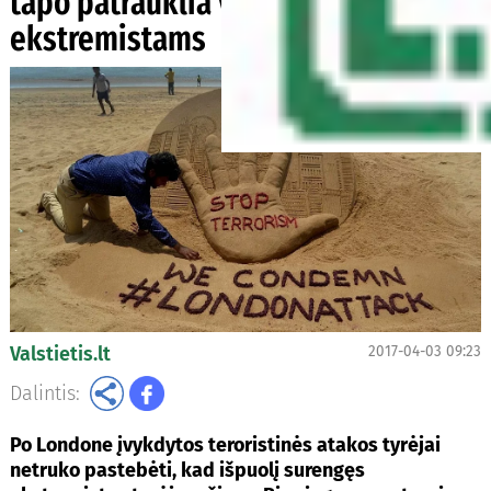
tapo patrauklia vieta
ekstremistams
Valstietis.lt
2017-04-03 09:23
Dalintis:
Po Londone įvykdytos teroristinės atakos tyrėjai
netruko pastebėti, kad išpuolį surengęs