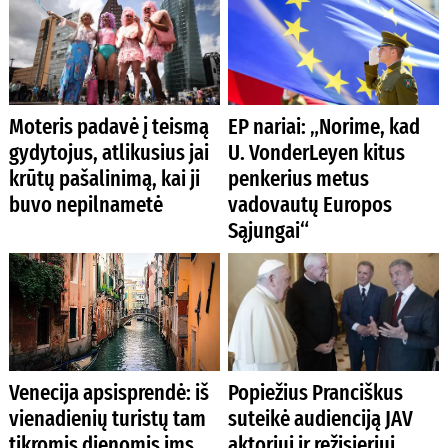
Moteris padavė į teismą
EP nariai: „Norime, kad
gydytojus, atlikusius jai
U. VonderLeyen kitus
krūtų pašalinimą, kai ji
penkerius metus
buvo nepilnametė
vadovautų Europos
Sąjungai“
Venecija apsisprendė: iš
Popiežius Pranciškus
vienadienių turistų tam
suteikė audienciją JAV
tikromis dienomis ims
aktoriui ir režisieriui