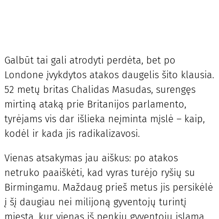
Galbūt tai gali atrodyti perdėta, bet po
Londone įvykdytos atakos daugelis šito klausia.
52 metų britas Chalidas Masudas, surengęs
mirtiną ataką prie Britanijos parlamento,
tyrėjams vis dar išlieka neįminta mįslė – kaip,
kodėl ir kada jis radikalizavosi.
Vienas atsakymas jau aiškus: po atakos
netruko paaiškėti, kad vyras turėjo ryšių su
Birmingamu. Maždaug prieš metus jis persikėlė
į šį daugiau nei milijoną gyventojų turintį
miestą, kur vienas iš penkių gyventojų islamą