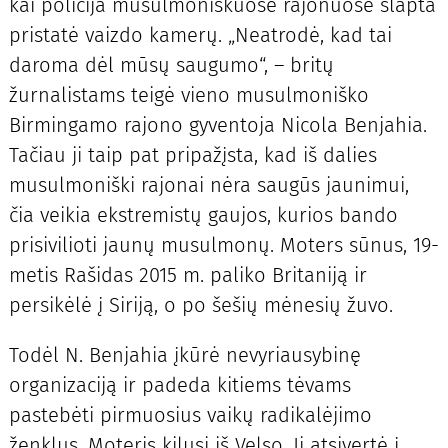
kai policija musulmoniškuose rajonuose slapta
pristatė vaizdo kamerų. „Neatrodė, kad tai
daroma dėl mūsų saugumo“, – britų
žurnalistams teigė vieno musulmoniško
Birmingamo rajono gyventoja Nicola Benjahia.
Tačiau ji taip pat pripažįsta, kad iš dalies
musulmoniški rajonai nėra saugūs jaunimui,
čia veikia ekstremistų gaujos, kurios bando
prisivilioti jaunų musulmonų. Moters sūnus, 19-
metis Rašidas 2015 m. paliko Britaniją ir
persikėlė į Siriją, o po šešių mėnesių žuvo.
Todėl N. Benjahia įkūrė nevyriausybinę
organizaciją ir padeda kitiems tėvams
pastebėti pirmuosius vaikų radikalėjimo
ženklus. Moteris kilusi iš Velso. Ji atsivertė į