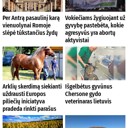
Per Antrą pasaulinį karą
Vokiečiams žygiuojant už
vienuolynai Romoje
gyvybę pastebėta, kokie
slėpė tūkstančius žydų
agresyvūs yra abortų
aktyvistai
Arklių skerdimą siekianti
Išgelbėtus gyvūnus
uždrausti Europos
Chersone gydo
piliečių iniciatyva
veterinaras lietuvis
pradeda rinkti parašus