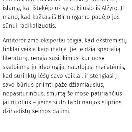
islamą, kai ištekėjo už vyro, kilusio iš Alžyro. Ji
mano, kad kažkas iš Birmingamo padėjo jos
sūnui radikalizuotis.
Antiterorizmo ekspertai teigia, kad ekstremistų
tinklai veikia kaip mafija. Jie leidžia specialią
literatūrą, rengia susitikimus, kuriuose
skelbiama jų ideologija, naudojasi mečetėmis,
kad surinktų lėšų savo veiklai, ir stengiasi į
savo būrius priimti pažeidžiamiausius,
nepasiturinčius, smurtą šeimose patiriančius
jaunuolius – jiems siūlo tapti naujos stiprios
džihadistų šeimos dalimi.