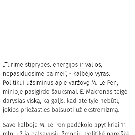
„Turime stiprybės, energijos ir valios,
nepasiduosime baimei“, - kalbėjo vyras.
Politikui užsiminus apie varžovę M. Le Pen,
minioje pasigirdo šauksmai. E. Makronas teigė
darysiąs viską, ką galįs, kad ateityje nebūtų
jokios priežasties balsuoti už ekstremizmą.
Savo kalboje M. Le Pen padėkojo apytikriai 11
mln. už ją balsavusių žmonių. Politikė pareiškė,