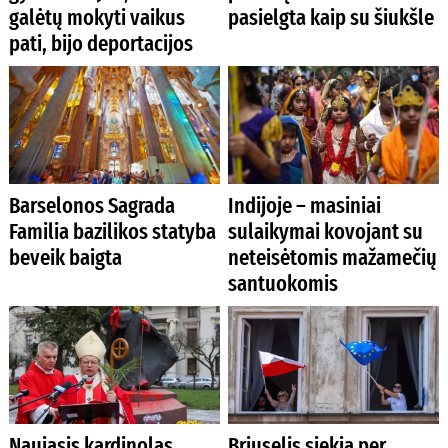
galėtų mokyti vaikus
pasielgta kaip su šiukšle
pati, bijo deportacijos
Barselonos Sagrada
Indijoje – masiniai
Familia bazilikos statyba
sulaikymai kovojant su
beveik baigta
neteisėtomis mažamečių
santuokomis
Naujasis kardinolas
Briuselis siekia per