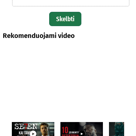
Skelbti
Rekomenduojami video