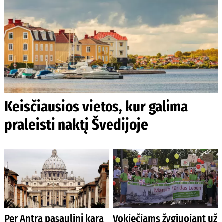
Keisčiausios vietos, kur galima
praleisti naktį Švedijoje
Per Antrą pasaulinį karą
Vokiečiams žygiuojant už