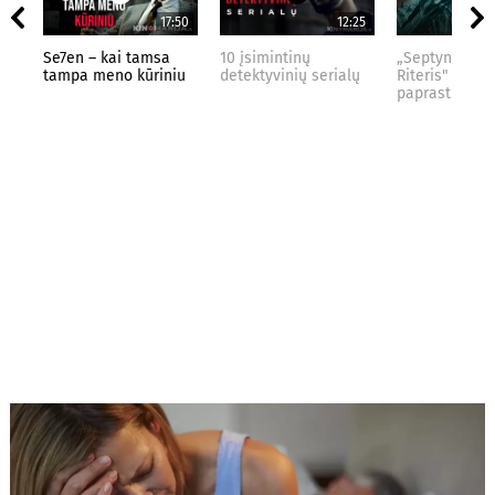
17:50
12:25
Se7en – kai tamsa
10 įsimintinų
„Septynių Kar
tampa meno kūriniu
detektyvinių serialų
Riteris" – kai
paprastumas 