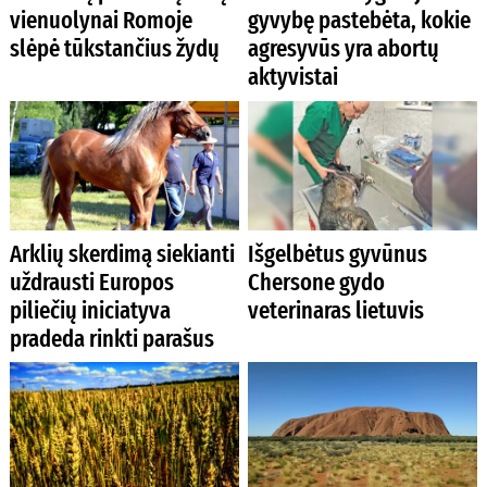
vienuolynai Romoje
gyvybę pastebėta, kokie
slėpė tūkstančius žydų
agresyvūs yra abortų
aktyvistai
Arklių skerdimą siekianti
Išgelbėtus gyvūnus
uždrausti Europos
Chersone gydo
piliečių iniciatyva
veterinaras lietuvis
pradeda rinkti parašus