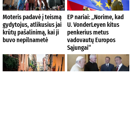
Moteris padavė į teismą
EP nariai: „Norime, kad
gydytojus, atlikusius jai
U. VonderLeyen kitus
krūtų pašalinimą, kai ji
penkerius metus
buvo nepilnametė
vadovautų Europos
Sąjungai“
Venecija apsisprendė: iš
Popiežius Pranciškus
vienadienių turistų tam
suteikė audienciją JAV
tikromis dienomis ims
aktoriui ir režisieriui
mokestį
Sylvesteriui Stallonei