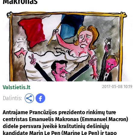
Makronas
Valstietis.lt
2017-05-08 10:19
Dalintis:
Antrajame Prancūzijos prezidento rinkimų ture
centristas Emanuelis Makronas (Emmanuel Macron)
didele persvara įveikė kraštutinių dešiniųjų
kandidatę Marin Le Pen (Marine Le Pen) ir tapo