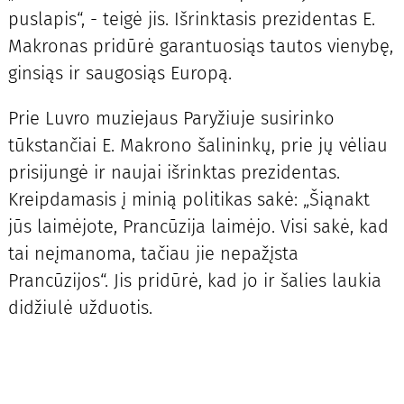
puslapis“, - teigė jis. Išrinktasis prezidentas E.
Makronas pridūrė garantuosiąs tautos vienybę,
ginsiąs ir saugosiąs Europą.
Prie Luvro muziejaus Paryžiuje susirinko
tūkstančiai E. Makrono šalininkų, prie jų vėliau
prisijungė ir naujai išrinktas prezidentas.
Kreipdamasis į minią politikas sakė: „Šiąnakt
jūs laimėjote, Prancūzija laimėjo. Visi sakė, kad
tai neįmanoma, tačiau jie nepažįsta
Prancūzijos“. Jis pridūrė, kad jo ir šalies laukia
didžiulė užduotis.