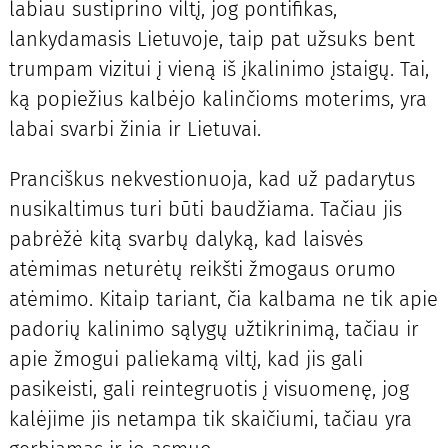
labiau sustiprino viltį, jog pontifikas,
lankydamasis Lietuvoje, taip pat užsuks bent
trumpam vizitui į vieną iš įkalinimo įstaigų. Tai,
ką popiežius kalbėjo kalinčioms moterims, yra
labai svarbi žinia ir Lietuvai.
Pranciškus nekvestionuoja, kad už padarytus
nusikaltimus turi būti baudžiama. Tačiau jis
pabrėžė kitą svarbų dalyką, kad laisvės
atėmimas neturėtų reikšti žmogaus orumo
atėmimo. Kitaip tariant, čia kalbama ne tik apie
padorių kalinimo sąlygų užtikrinimą, tačiau ir
apie žmogui paliekamą viltį, kad jis gali
pasikeisti, gali reintegruotis į visuomenę, jog
kalėjime jis netampa tik skaičiumi, tačiau yra