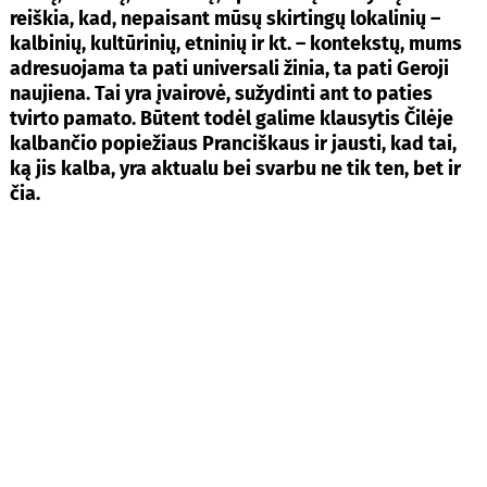
reiškia, kad, nepaisant mūsų skirtingų lokalinių –
kalbinių, kultūrinių, etninių ir kt. – kontekstų, mums
adresuojama ta pati universali žinia, ta pati Geroji
naujiena. Tai yra įvairovė, sužydinti ant to paties
tvirto pamato. Būtent todėl galime klausytis Čilėje
kalbančio popiežiaus Pranciškaus ir jausti, kad tai,
ką jis kalba, yra aktualu bei svarbu ne tik ten, bet ir
čia.