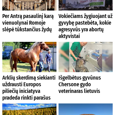
Per Antrą pasaulinį karą
Vokiečiams žygiuojant už
vienuolynai Romoje
gyvybę pastebėta, kokie
slėpė tūkstančius žydų
agresyvūs yra abortų
aktyvistai
Arklių skerdimą siekianti
Išgelbėtus gyvūnus
uždrausti Europos
Chersone gydo
piliečių iniciatyva
veterinaras lietuvis
pradeda rinkti parašus