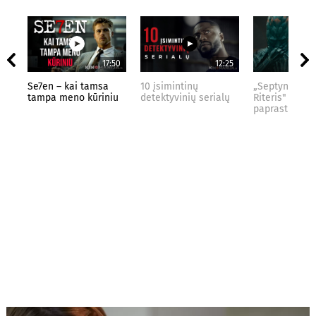
17:50
12:25
Se7en – kai tamsa
10 įsimintinų
„Septynių Kar
tampa meno kūriniu
detektyvinių serialų
Riteris" – kai
paprastumas 