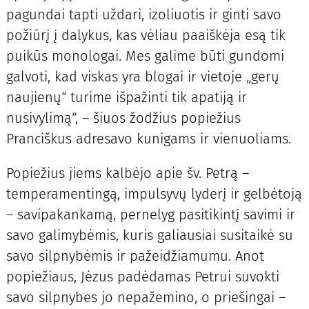
pagundai tapti uždari, izoliuotis ir ginti savo
požiūrį į dalykus, kas vėliau paaiškėja esą tik
puikūs monologai. Mes galime būti gundomi
galvoti, kad viskas yra blogai ir vietoje „gerų
naujienų“ turime išpažinti tik apatiją ir
nusivylimą“, – šiuos žodžius popiežius
Pranciškus adresavo kunigams ir vienuoliams.
Popiežius jiems kalbėjo apie šv. Petrą –
temperamentingą, impulsyvų lyderį ir gelbėtoją
– savipakankamą, pernelyg pasitikintį savimi ir
savo galimybėmis, kuris galiausiai susitaikė su
savo silpnybėmis ir pažeidžiamumu. Anot
popiežiaus, Jėzus padėdamas Petrui suvokti
savo silpnybes jo nepažemino, o priešingai –