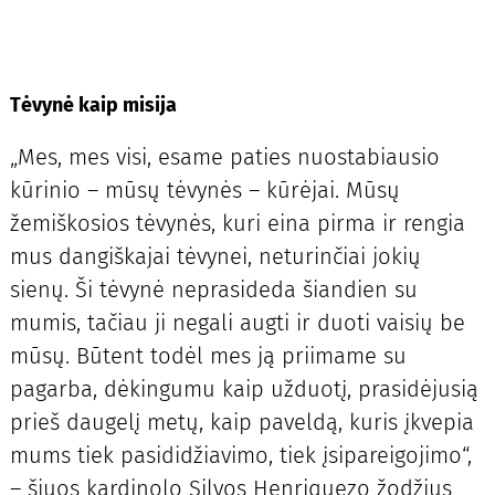
Tėvynė kaip misija
„Mes, mes visi, esame paties nuostabiausio
kūrinio – mūsų tėvynės – kūrėjai. Mūsų
žemiškosios tėvynės, kuri eina pirma ir rengia
mus dangiškajai tėvynei, neturinčiai jokių
sienų. Ši tėvynė neprasideda šiandien su
mumis, tačiau ji negali augti ir duoti vaisių be
mūsų. Būtent todėl mes ją priimame su
pagarba, dėkingumu kaip užduotį, prasidėjusią
prieš daugelį metų, kaip paveldą, kuris įkvepia
mums tiek pasididžiavimo, tiek įsipareigojimo“,
– šiuos kardinolo Silvos Henriquezo žodžius