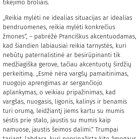
tikėjimo broliais.
„Reikia mylėti ne idealias situacijas ar idealias
bendruomenes, reikia mylėti konkrečius
žmones“, – pabrėžė Pranciškus akcentuodamas,
kad šiandien labiausiai reikia tarnystės, kuri
nebūtų paternalistinė ar besirūpinanti tik
medžiagiška gerove, tačiau akcentuotų širdžių
perkeitimą. „Esmė nėra vargšų pamaitinimas,
nuogojo aprengimas ar sergančiojo
aplankymas, o veikiau pripažinimas, kad
vargšas, nuogasis, ligonis, kalinys ir benamis
turi orumą, leidžiantį jiems kartu su mumis
sėstis prie stalo, jaustis su mumis kaip
namuose, jaustis šeimos dalimi.“ Trumpai
tariant, labdara, kuri nepripažįsta kito žmogaus