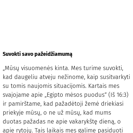
Suvokti savo pažeidžiamumą
„Mūsų visuomenės kinta. Mes turime suvokti,
kad daugeliu atveju nežinome, kaip susitvarkyti
su tomis naujomis situacijomis. Kartais mes
svajojame apie „Egipto mėsos puodus“ (Iš 16:3)
ir pamirštame, kad pažadėtoji žemė driekiasi
priekyje mūsų, o ne už mūsų, kad mums
duotas pažadas ne apie vakarykštę dieną, o
apie rytojų. Tais laikais mes galime pasiduoti