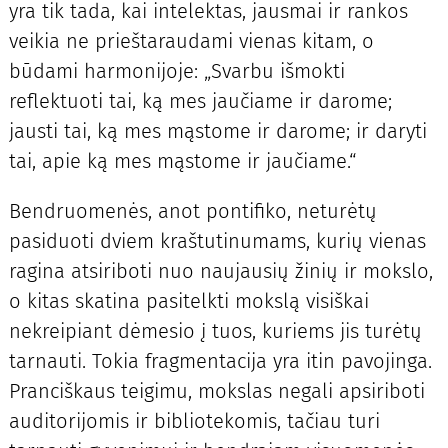
yra tik tada, kai intelektas, jausmai ir rankos
veikia ne prieštaraudami vienas kitam, o
būdami harmonijoje: „Svarbu išmokti
reflektuoti tai, ką mes jaučiame ir darome;
jausti tai, ką mes mąstome ir darome; ir daryti
tai, apie ką mes mąstome ir jaučiame.“
Bendruomenės, anot pontifiko, neturėtų
pasiduoti dviem kraštutinumams, kurių vienas
ragina atsiriboti nuo naujausių žinių ir mokslo,
o kitas skatina pasitelkti mokslą visiškai
nekreipiant dėmesio į tuos, kuriems jis turėtų
tarnauti. Tokia fragmentacija yra itin pavojinga.
Pranciškaus teigimu, mokslas negali apsiriboti
auditorijomis ir bibliotekomis, tačiau turi