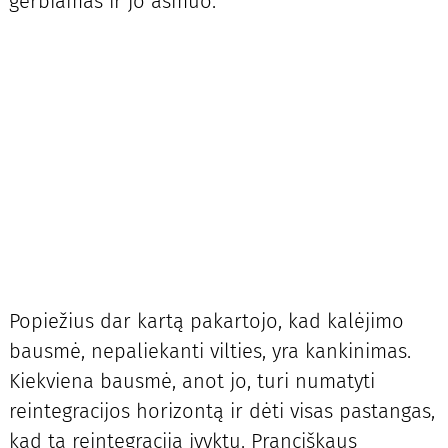
gerbiamas ir jo asmuo.
Popiežius dar kartą pakartojo, kad kalėjimo
bausmė, nepaliekanti vilties, yra kankinimas.
Kiekviena bausmė, anot jo, turi numatyti
reintegracijos horizontą ir dėti visas pastangas,
kad ta reintegracija įvyktų. Pranciškaus