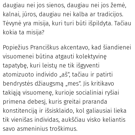
daugiau nei jos sienos, daugiau nei jos žemė,
kalnai, jūros, daugiau nei kalba ar tradicijos.
Tėvynė yra misija, kuri turi būti išpildyta. Tačiau
kokia ta misija?
Popiežius Pranciškus akcentavo, kad šiandienei
visuomenei būtina atgauti kolektyvinę
tapatybę, kuri leistų ne tik išgyventi
atomizuoto individo „aš“, tačiau ir patirti
bendrystės džiaugsmą „mes“. Jis kritikavo
takiąją visuomenę, kurioje socialiniai ryšiai
primena debesį, kuris greitai praranda
konstitenciją ir išsisklaido, kol galiausiai lieka
tik vienišas individas, aukščiau visko keliantis
savo asmeninius troškimus.