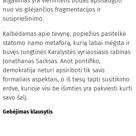
atgavimas yra vienintelis būdas apsisaugoti
nuo vis gilėjančios fragmentacijos ir
susipriešinimo.
Kalbėdamas apie tėvynę, popiežius pasitelkė
statomo namo metaforą, kurią labai mėgsta ir
buvęs Jungtinės Karalystės vyriausiasis rabinas
Jonathanas Sacksas. Anot pontifiko,
demokratija neturi apsiriboti tik savo
formaliais aspektais, o iš tiesų tapti susitikimo
erdve, kurioje visi be išimties yra pakviesti kurti
savo šalį.
Gebėjimas klausytis