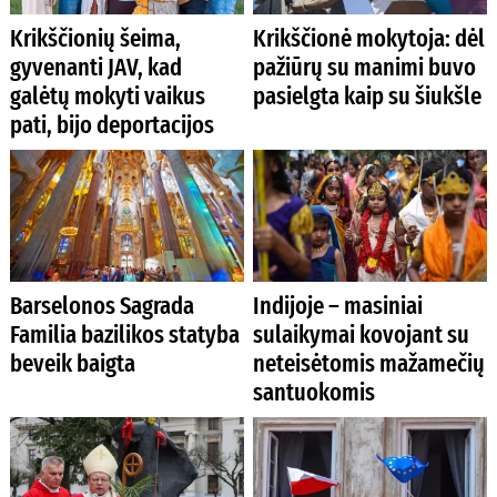
Krikščionių šeima,
Krikščionė mokytoja: dėl
gyvenanti JAV, kad
pažiūrų su manimi buvo
galėtų mokyti vaikus
pasielgta kaip su šiukšle
pati, bijo deportacijos
Barselonos Sagrada
Indijoje – masiniai
Familia bazilikos statyba
sulaikymai kovojant su
beveik baigta
neteisėtomis mažamečių
santuokomis