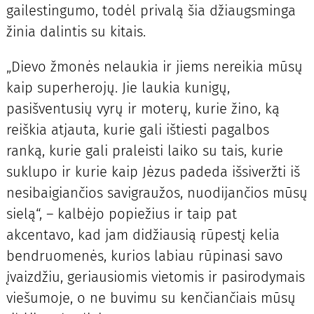
gailestingumo, todėl privalą šia džiaugsminga
žinia dalintis su kitais.
„Dievo žmonės nelaukia ir jiems nereikia mūsų
kaip superherojų. Jie laukia kunigų,
pasišventusių vyrų ir moterų, kurie žino, ką
reiškia atjauta, kurie gali ištiesti pagalbos
ranką, kurie gali praleisti laiko su tais, kurie
suklupo ir kurie kaip Jėzus padeda išsiveržti iš
nesibaigiančios savigraužos, nuodijančios mūsų
sielą“, – kalbėjo popiežius ir taip pat
akcentavo, kad jam didžiausią rūpestį kelia
bendruomenės, kurios labiau rūpinasi savo
įvaizdžiu, geriausiomis vietomis ir pasirodymais
viešumoje, o ne buvimu su kenčiančiais mūsų