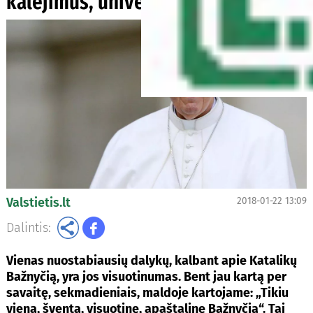
kalėjimus, universitetus ir tėvynę
Valstietis.lt
2018-01-22 13:09
Dalintis:
Vienas nuostabiausių dalykų, kalbant apie Katalikų
Bažnyčią, yra jos visuotinumas. Bent jau kartą per
savaitę, sekmadieniais, maldoje kartojame: „Tikiu
vieną, šventą, visuotinę, apaštalinę Bažnyčią“. Tai