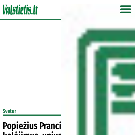
Svetur
Popiežius Pranciškus: apie