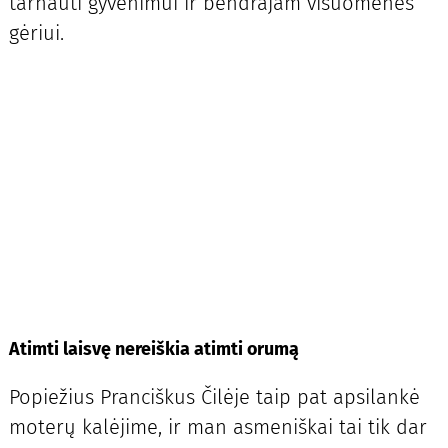
tarnauti gyvenimui ir bendrajam visuomenės
gėriui.
Atimti laisvę nereiškia atimti orumą
Popiežius Pranciškus Čilėje taip pat apsilankė
moterų kalėjime, ir man asmeniškai tai tik dar