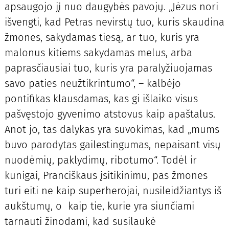
apsaugojo jį nuo daugybės pavojų. „Jėzus nori
išvengti, kad Petras nevirstų tuo, kuris skaudina
žmones, sakydamas tiesą, ar tuo, kuris yra
malonus kitiems sakydamas melus, arba
paprasčiausiai tuo, kuris yra paralyžiuojamas
savo paties neužtikrintumo“, – kalbėjo
pontifikas klausdamas, kas gi išlaiko visus
pašvęstojo gyvenimo atstovus kaip apaštalus.
Anot jo, tas dalykas yra suvokimas, kad „mums
buvo parodytas gailestingumas, nepaisant visų
nuodėmių, paklydimų, ribotumo“. Todėl ir
kunigai, Pranciškaus įsitikinimu, pas žmones
turi eiti ne kaip superherojai, nusileidžiantys iš
aukštumų, o kaip tie, kurie yra siunčiami
tarnauti žinodami, kad susilaukė