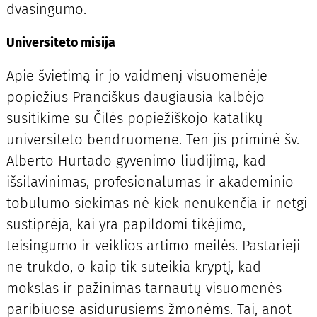
dvasingumo.
Universiteto misija
Apie švietimą ir jo vaidmenį visuomenėje
popiežius Pranciškus daugiausia kalbėjo
susitikime su Čilės popiežiškojo katalikų
universiteto bendruomene. Ten jis priminė šv.
Alberto Hurtado gyvenimo liudijimą, kad
išsilavinimas, profesionalumas ir akademinio
tobulumo siekimas nė kiek nenukenčia ir netgi
sustiprėja, kai yra papildomi tikėjimo,
teisingumo ir veiklios artimo meilės. Pastarieji
ne trukdo, o kaip tik suteikia kryptį, kad
mokslas ir pažinimas tarnautų visuomenės
paribiuose asidūrusiems žmonėms. Tai, anot