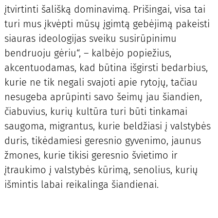
įtvirtinti šališką dominavimą. Prišingai, visa tai
turi mus įkvėpti mūsų įgimtą gebėjimą pakeisti
siauras ideologijas sveiku susirūpinimu
bendruoju gėriu“, – kalbėjo popiežius,
akcentuodamas, kad būtina išgirsti bedarbius,
kurie ne tik negali svajoti apie rytojų, tačiau
nesugeba aprūpinti savo šeimų jau šiandien,
čiabuvius, kurių kultūra turi būti tinkamai
saugoma, migrantus, kurie beldžiasi į valstybės
duris, tikėdamiesi geresnio gyvenimo, jaunus
žmones, kurie tikisi geresnio švietimo ir
įtraukimo į valstybės kūrimą, senolius, kurių
išmintis labai reikalinga šiandienai.