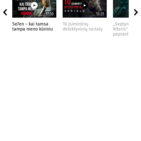
17:50
12:25
Se7en – kai tamsa
10 įsimintinų
„Septynių Kar
tampa meno kūriniu
detektyvinių serialų
Riteris" – kai
paprastumas 