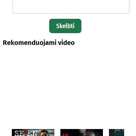
Skelbti
Rekomenduojami video