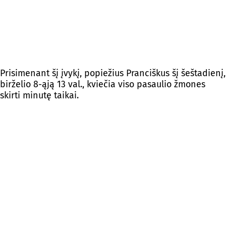
Prisimenant šį įvykį, popiežius Pranciškus šį šeštadienį,
birželio 8-ąją 13 val., kviečia viso pasaulio žmones
skirti minutę taikai.