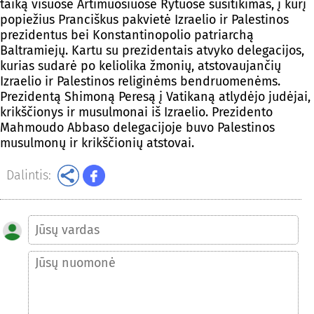
taiką visuose Artimuosiuose Rytuose susitikimas, į kurį
popiežius Pranciškus pakvietė Izraelio ir Palestinos
prezidentus bei Konstantinopolio patriarchą
Baltramiejų. Kartu su prezidentais atvyko delegacijos,
kurias sudarė po keliolika žmonių, atstovaujančių
Izraelio ir Palestinos religinėms bendruomenėms.
Prezidentą Shimoną Peresą į Vatikaną atlydėjo judėjai,
krikščionys ir musulmonai iš Izraelio. Prezidento
Mahmoudo Abbaso delegacijoje buvo Palestinos
musulmonų ir krikščionių atstovai.
Dalintis: