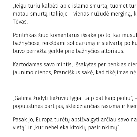
„Jeigu turiu kalbėti apie islamo smurtą, tuomet tur
matau smurtą Italijoje – vienas nužudė merginą, kita
Tėvas.
Pontifikas šiuo komentarus išsakė po to, kai musu
bažnyčiose, reikšdami solidarumą ir sielvartą po 
buvo perrėžta gerklė prie bažnyčios altoriaus.
Kartodamas savo mintis, išsakytas per penkias dien
jaunimo dienos, Pranciškus sakė, kad tikėjimas nė
„Galima žudyti liežuviu lygiai taip pat kaip peiliu“
populistines partijas, skleidžiančias rasizmą ir kse
Pasak jo, Europa turėtų apsižvalgyti arčiau savo na
vietą“ ir „kur nebelieka kitokių pasirinkimų“.