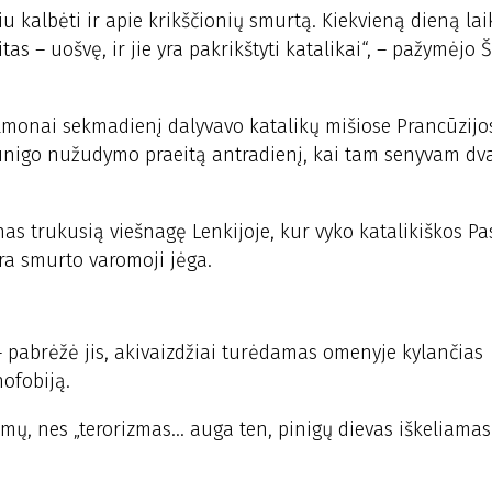
iu kalbėti ir apie krikščionių smurtą. Kiekvieną dieną la
s – uošvę, ir jie yra pakrikštyti katalikai“, – pažymėjo 
lmonai sekmadienį dalyvavo katalikų mišiose Prancūzijo
kunigo nužudymo praeitą antradienį, kai tam senyvam dv
as trukusią viešnagę Lenkijoje, kur vyko katalikiškos Pa
ra smurto varomoji jėga.
, – pabrėžė jis, akivaizdžiai turėdamas omenyje kylančias
nofobiją.
mų, nes „terorizmas... auga ten, pinigų dievas iškeliamas