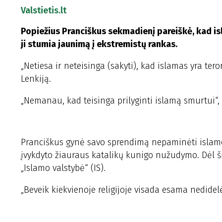
Valstietis.lt
Popiežius Pranciškus sekmadienį pareiškė, kad is
ji stumia jaunimą į ekstremistų rankas.
„Netiesa ir neteisinga (sakyti), kad islamas yra ter
Lenkiją.
„Nemanau, kad teisinga prilyginti islamą smurtui“, 
Pranciškus gynė savo sprendimą nepaminėti islamo 
įvykdyto žiauraus katalikų kunigo nužudymo. Dėl 
„Islamo valstybė“ (IS).
„Beveik kiekvienoje religijoje visada esama nedidel