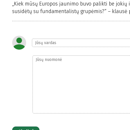
„Kiek mūsų Europos jaunimo buvo palikti be jokių id
susidėtų su fundamentalistų grupėmis?“ – klausė 