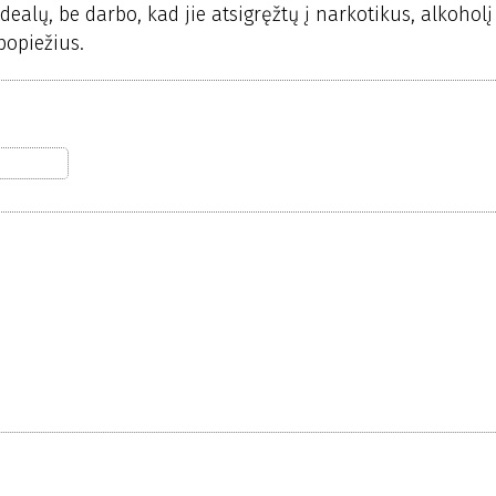
ealų, be darbo, kad jie atsigręžtų į narkotikus, alkoholį 
popiežius.