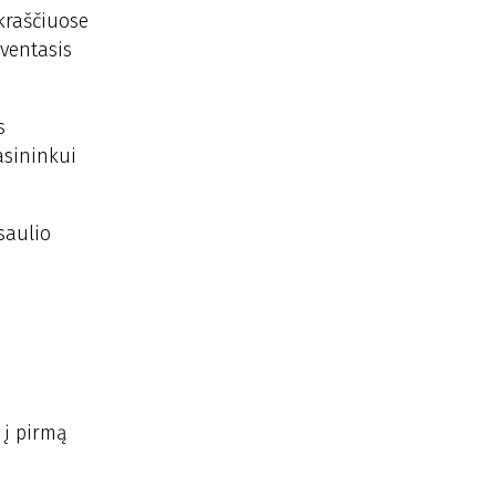
ikraščiuose
Šventasis
s
asininkui
saulio
 į pirmą