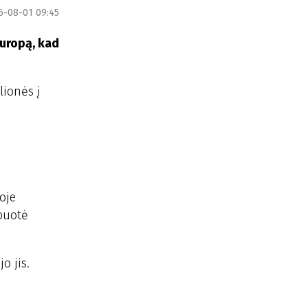
6-08-01 09:45
Europą, kad
lionės į
oje
puotė
o jis.