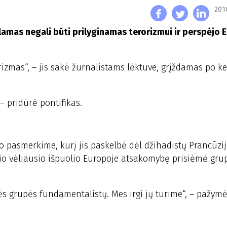
201
lamas negali būti prilyginamas terorizmui ir perspėjo 
orizmas“, – jis sakė žurnalistams lėktuve, grįždamas po ke
– pridūrė pontifikas.
pasmerkime, kurį jis paskelbė dėl džihadistų Prancūzij
šio vėliausio išpuolio Europoje atsakomybę prisiėmė gru
ės grupės fundamentalistų. Mes irgi jų turime“, – pažymėj