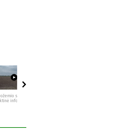
03:23
09:44
04:49
vožemio sveikata -
Sėjomaina - praktinė
Kompostas - praktinė
ktinė informacija
informacija
informacija