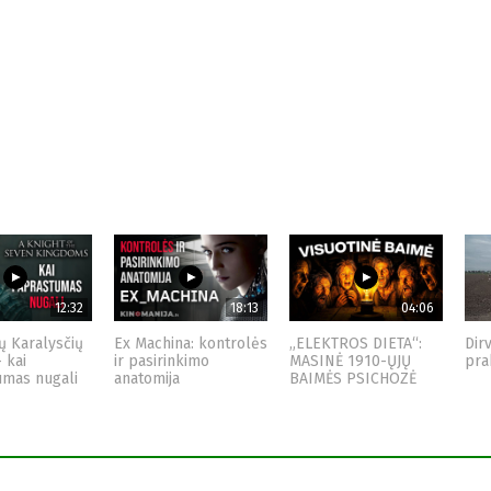
12:32
18:13
04:06
ų Karalysčių
Ex Machina: kontrolės
„ELEKTROS DIETA“:
Dir
– kai
ir pasirinkimo
MASINĖ 1910-ŲJŲ
pra
umas nugali
anatomija
BAIMĖS PSICHOZĖ