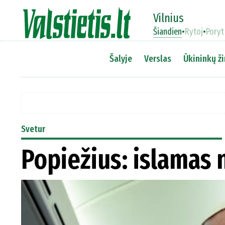
Vilnius
Šiandien
•
Rytoj
•
Poryt
Šalyje
Verslas
Ūkininkų ži
Svetur
Popiežius: islamas 