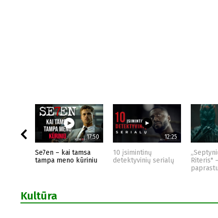
17:50
12:25
Se7en – kai tamsa
10 įsimintinų
„Septyni
tampa meno kūriniu
detektyvinių serialų
Riteris" 
paprast
Kultūra