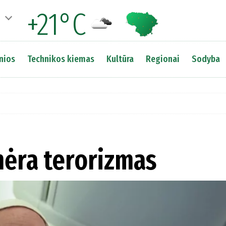
+21°C
nios
Technikos kiemas
Kultūra
Regionai
Sodyba
nėra terorizmas