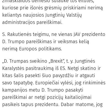
žiniasklaidos dėmesio sulaukė tos eilutės,
kuriose prie išorės grėsmių priskiriami nerimą
keliantys naujosios Jungtinių Valstijų
administracijos pareiškimai.
S. Rakutienės teigimu, ne vienas JAV prezidento
D. Trumpo pareiškimas ir veiksmas kelią
nerimą Europos politikams.
„D. Trumpas sveikino „Brexit“, t. y. Jungtinės
Karalystės pasitraukimą iš ES. Netgi skatino ir
kitas šalis pasekti šiuo pavyzdžiu ir atgauti
savo tapatybę. Europiečiai vylėsi, jog rinkiminės
kampanijos metu D. Trumpo pasakyti
pareiškimai ar netgi pozicijų kaitaliojimai
pasikeis tapus prezidentu. Dabar matome, jog