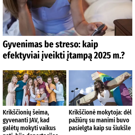
Gyvenimas be streso: kaip
efektyviai įveikti įtampą 2025 m.?
Krikščionių šeima,
Krikščionė mokytoja: dėl
gyvenanti JAV, kad
pažiūrų su manimi buvo
galėtų mokyti vaikus
pasielgta kaip su šiukšle