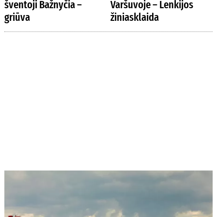
šventoji Bažnyčia –
Varšuvoje – Lenkijos
griūva
žiniasklaida