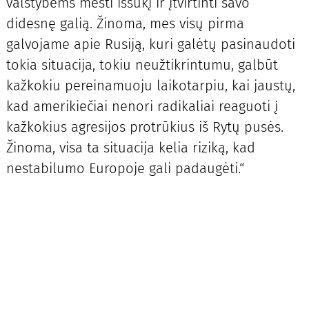
valstybėms mesti iššūkį ir įtvirtinti savo
didesnę galią. Žinoma, mes visų pirma
galvojame apie Rusiją, kuri galėtų pasinaudoti
tokia situacija, tokiu neužtikrintumu, galbūt
kažkokiu pereinamuoju laikotarpiu, kai jaustų,
kad amerikiečiai nenori radikaliai reaguoti į
kažkokius agresijos protrūkius iš Rytų pusės.
Žinoma, visa ta situacija kelia riziką, kad
nestabilumo Europoje gali padaugėti.“