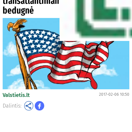
transatlantiniam traukiniui gresia
bedugnė
Valstietis.lt
2017-02-06 10:50
Dalintis: