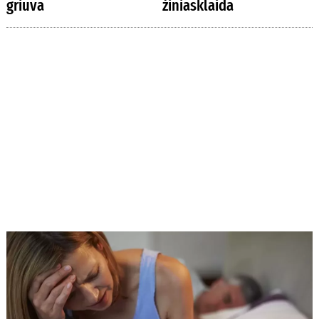
griūva
žiniasklaida