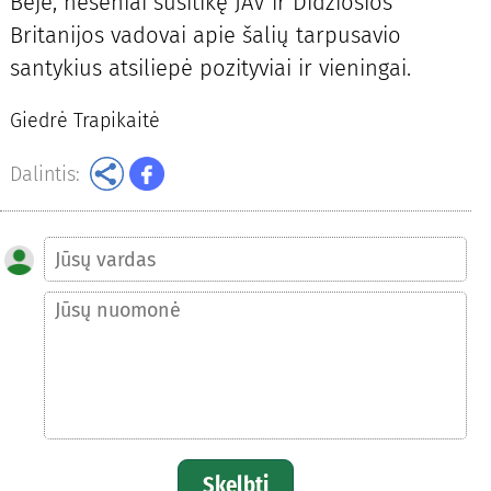
Beje, neseniai susitikę JAV ir Didžiosios
Britanijos vadovai apie šalių tarpusavio
santykius atsiliepė pozityviai ir vieningai.
Giedrė Trapikaitė
Dalintis:
Skelbti