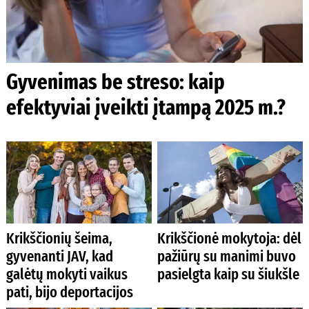
Gyvenimas be streso: kaip
efektyviai įveikti įtampą 2025 m.?
Krikščionių šeima,
Krikščionė mokytoja: dėl
gyvenanti JAV, kad
pažiūrų su manimi buvo
galėtų mokyti vaikus
pasielgta kaip su šiukšle
pati, bijo deportacijos