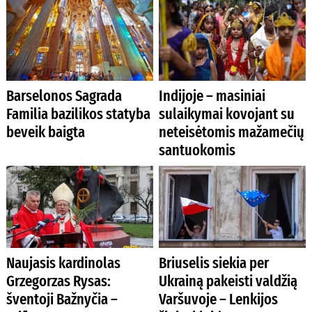
Barselonos Sagrada
Indijoje – masiniai
Familia bazilikos statyba
sulaikymai kovojant su
beveik baigta
neteisėtomis mažamečių
santuokomis
Naujasis kardinolas
Briuselis siekia per
Grzegorzas Rysas:
Ukrainą pakeisti valdžią
šventoji Bažnyčia –
Varšuvoje – Lenkijos