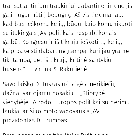
transatlantiniam traukiniui dabartine linkme jis
gali nugarmėti į bedugnę. Aš vis tiek manau,
kad bus ieškoma kelių, būdų, kaip komunikuoti
su įtakingais JAV politikais, respublikonais,
galbūt Kongresu ir iš tikrųjų ieškoti tų kelių,
kaip pakeisti dabartinę įtampą, kuri jau yra ne
tik įtampa, bet iš tikrųjų kritinė santykių
būsena“, – tvirtina S. Rakutienė.
Savo laišką D. Tuskas užbaigė amerikiečių
dažnai vartojamu posakiu – „Stiprybė
vienybėje“. Atrodo, Europos politikai su nerimu
laukia, ar šiuo moto vadovausis JAV
prezidentas D. Trumpas.