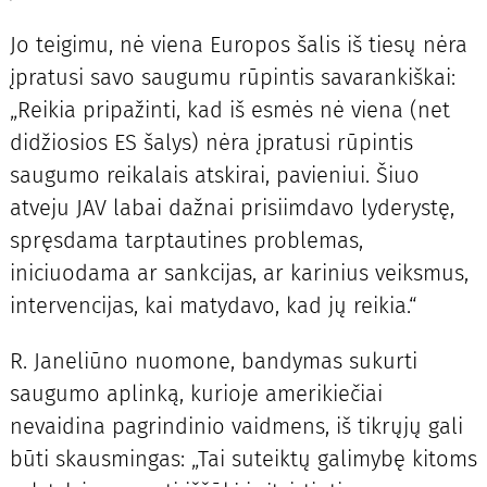
Jo teigimu, nė viena Europos šalis iš tiesų nėra
įpratusi savo saugumu rūpintis savarankiškai:
„Reikia pripažinti, kad iš esmės nė viena (net
didžiosios ES šalys) nėra įpratusi rūpintis
saugumo reikalais atskirai, pavieniui. Šiuo
atveju JAV labai dažnai prisiimdavo lyderystę,
spręsdama tarptautines problemas,
iniciuodama ar sankcijas, ar karinius veiksmus,
intervencijas, kai matydavo, kad jų reikia.“
R. Janeliūno nuomone, bandymas sukurti
saugumo aplinką, kurioje amerikiečiai
nevaidina pagrindinio vaidmens, iš tikrųjų gali
būti skausmingas: „Tai suteiktų galimybę kitoms