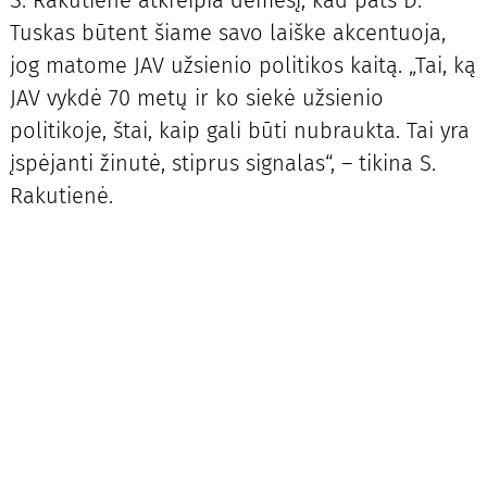
S. Rakutienė atkreipia dėmesį, kad pats D.
Tuskas būtent šiame savo laiške akcentuoja,
jog matome JAV užsienio politikos kaitą. „Tai, ką
JAV vykdė 70 metų ir ko siekė užsienio
politikoje, štai, kaip gali būti nubraukta. Tai yra
įspėjanti žinutė, stiprus signalas“, – tikina S.
Rakutienė.