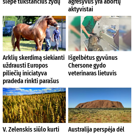
slėpė tūkstančius žydų
agresyvūs yra abortų
aktyvistai
Arklių skerdimą siekianti
Išgelbėtus gyvūnus
uždrausti Europos
Chersone gydo
piliečių iniciatyva
veterinaras lietuvis
pradeda rinkti parašus
V. Zelenskis siūlo kurti
Australija perspėja dėl