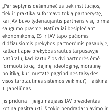
„Per septynis dešimtmečius tiek institucijos,
tiek ir praktika suformavo tokią partnerystę,
kai JAV buvo lyderiaujantis partneris visų pirma
saugumo prasme. Natūraliai besiplečiant
ekonomikoms, ES ir JAV tapo pačiomis
didžiausiomis prekybos partnerėmis pasaulyje,
kalbant apie prekybos srautus tarpusavyje.
Natūralu, kad kartu šios dvi partnerės ėmė
formuoti tokią idėjinę, ideologinę, moralinę
politiką, kuri nustatė pagrindines taisykles
visos tarptautinės sistemos veikimui“, – aiškina
T. Janeliūnas.
Jis priduria – jeigu naujasis JAV prezidentas
ketina pasitraukti iš tokio bendradarbiavimo ir