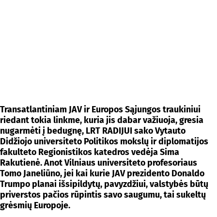
Transatlantiniam JAV ir Europos Sąjungos traukiniui
riedant tokia linkme, kuria jis dabar važiuoja, gresia
nugarmėti į bedugnę, LRT RADIJUI sako Vytauto
Didžiojo universiteto Politikos mokslų ir diplomatijos
fakulteto Regionistikos katedros vedėja Sima
Rakutienė. Anot Vilniaus universiteto profesoriaus
Tomo Janeliūno, jei kai kurie JAV prezidento Donaldo
Trumpo planai išsipildytų, pavyzdžiui, valstybės būtų
priverstos pačios rūpintis savo saugumu, tai sukeltų
grėsmių Europoje.