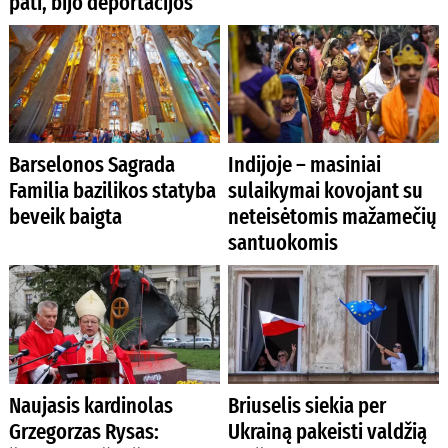
pati, bijo deportacijos
Barselonos Sagrada
Indijoje – masiniai
Familia bazilikos statyba
sulaikymai kovojant su
beveik baigta
neteisėtomis mažamečių
santuokomis
Naujasis kardinolas
Briuselis siekia per
Grzegorzas Rysas:
Ukrainą pakeisti valdžią