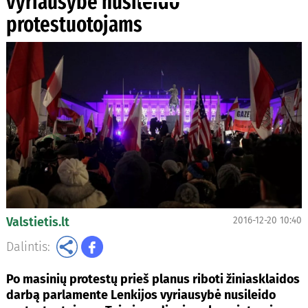
vyriausybė nusileido
protestuotojams
Valstietis.lt
2016-12-20 10:40
Dalintis:
Po masinių protestų prieš planus riboti žiniasklaidos
darbą parlamente Lenkijos vyriausybė nusileido