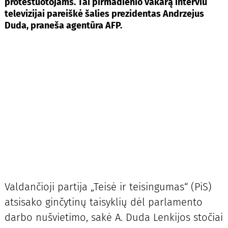
protestuotojams. Tai pirmadienio vakarą interviu
televizijai pareiškė šalies prezidentas Andrzejus
Duda, praneša agentūra AFP.
Valdančioji partija „Teisė ir teisingumas“ (PiS)
atsisako ginčytinų taisyklių dėl parlamento
darbo nušvietimo, sakė A. Duda Lenkijos stočiai