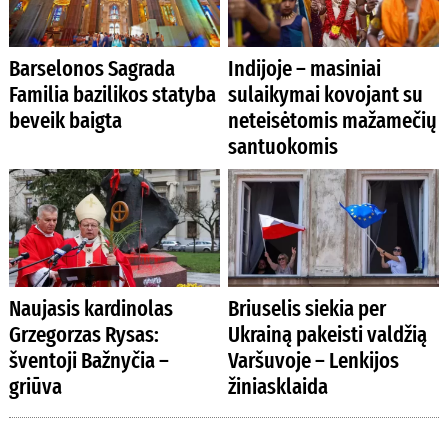
Barselonos Sagrada
Indijoje – masiniai
Familia bazilikos statyba
sulaikymai kovojant su
beveik baigta
neteisėtomis mažamečių
santuokomis
Naujasis kardinolas
Briuselis siekia per
Grzegorzas Rysas:
Ukrainą pakeisti valdžią
šventoji Bažnyčia –
Varšuvoje – Lenkijos
griūva
žiniasklaida