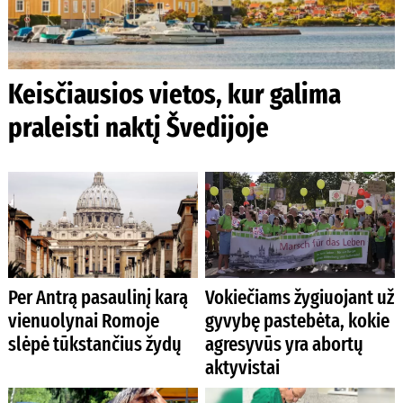
Keisčiausios vietos, kur galima
praleisti naktį Švedijoje
Per Antrą pasaulinį karą
Vokiečiams žygiuojant už
vienuolynai Romoje
gyvybę pastebėta, kokie
slėpė tūkstančius žydų
agresyvūs yra abortų
aktyvistai