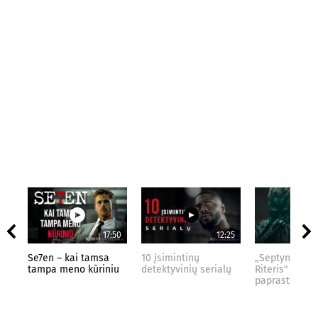
17:50
12:25
Se7en – kai tamsa
10 įsimintinų
„Septynių Kar
tampa meno kūriniu
detektyvinių serialų
Riteris" – kai
paprastumas 