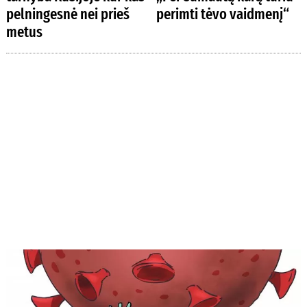
pelningesnė nei prieš
perimti tėvo vaidmenį“
metus