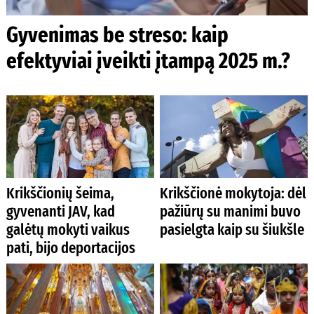
Gyvenimas be streso: kaip
efektyviai įveikti įtampą 2025 m.?
Krikščionių šeima,
Krikščionė mokytoja: dėl
gyvenanti JAV, kad
pažiūrų su manimi buvo
galėtų mokyti vaikus
pasielgta kaip su šiukšle
pati, bijo deportacijos