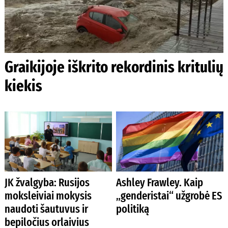
Graikijoje iškrito rekordinis kritulių
kiekis
JK žvalgyba: Rusijos
Ashley Frawley. Kaip
moksleiviai mokysis
„genderistai“ užgrobė ES
naudoti šautuvus ir
politiką
bepiločius orlaivius