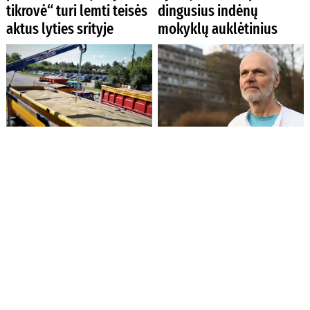
tikrovė“ turi lemti teisės
dingusius indėnų
aktus lyties srityje
mokyklų auklėtinius
Rusijos dronas smogė
Eutanazijos paplitimas
grūdų infrastruktūrai
gali sukelti kultūrinį
Odesos regione
nuosmukį, nuogąstauja
Danijos gydytojas
Norvegijos sveikatos
Moterų sunkiosios