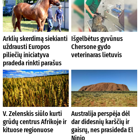
Arklių skerdimą siekianti
Išgelbėtus gyvūnus
uždrausti Europos
Chersone gydo
piliečių iniciatyva
veterinaras lietuvis
pradeda rinkti parašus
V. Zelenskis siūlo kurti
Australija perspėja dėl
grūdų centrus Afrikoje ir
dar didesnių karščių ir
kituose regionuose
gaisrų, nes prasideda El
Ninjo