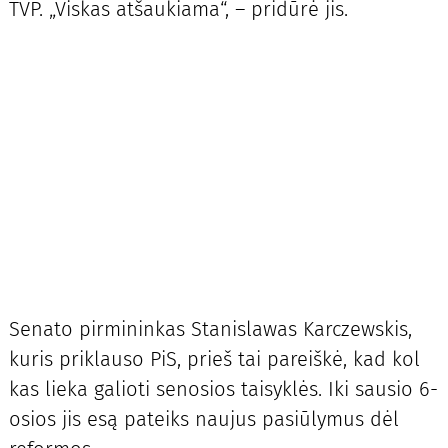
TVP. „Viskas atšaukiama“, – pridūrė jis.
Senato pirmininkas Stanislawas Karczewskis,
kuris priklauso PiS, prieš tai pareiškė, kad kol
kas lieka galioti senosios taisyklės. Iki sausio 6-
osios jis esą pateiks naujus pasiūlymus dėl