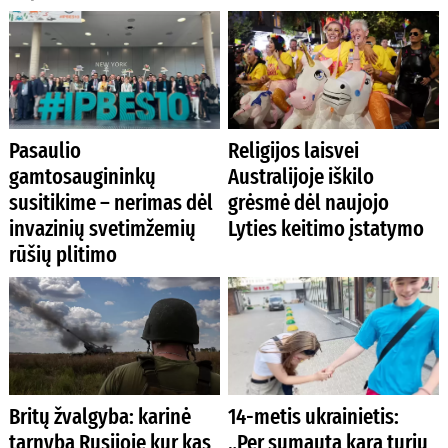
Pasaulio
Religijos laisvei
gamtosaugininkų
Australijoje iškilo
susitikime – nerimas dėl
grėsmė dėl naujojo
invazinių svetimžemių
Lyties keitimo įstatymo
rūšių plitimo
Britų žvalgyba: karinė
14-metis ukrainietis:
tarnyba Rusijoje kur kas
„Per sumautą karą turiu