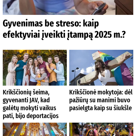
Gyvenimas be streso: kaip
efektyviai įveikti įtampą 2025 m.?
Krikščionių šeima,
Krikščionė mokytoja: dėl
gyvenanti JAV, kad
pažiūrų su manimi buvo
galėtų mokyti vaikus
pasielgta kaip su šiukšle
pati, bijo deportacijos