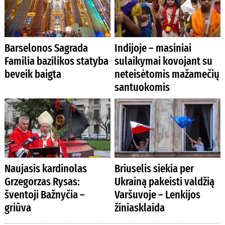
Barselonos Sagrada
Indijoje – masiniai
Familia bazilikos statyba
sulaikymai kovojant su
beveik baigta
neteisėtomis mažamečių
santuokomis
Naujasis kardinolas
Briuselis siekia per
Grzegorzas Rysas:
Ukrainą pakeisti valdžią
šventoji Bažnyčia –
Varšuvoje – Lenkijos
griūva
žiniasklaida