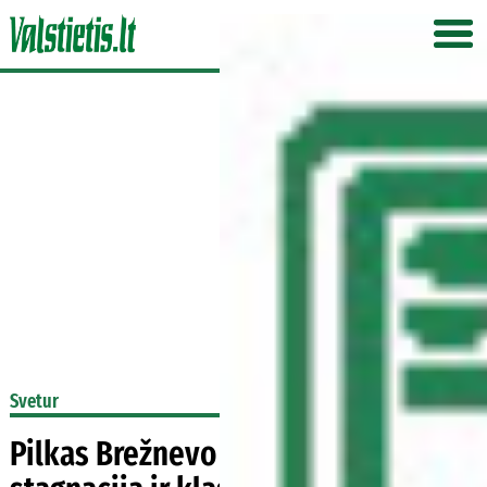
Svetur
Pilkas Brežnevo žavesys: sovietinė