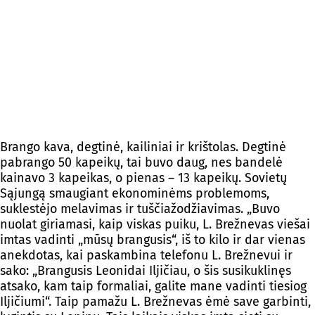
Brango kava, degtinė, kailiniai ir krištolas. Degtinė
pabrango 50 kapeikų, tai buvo daug, nes bandelė
kainavo 3 kapeikas, o pienas – 13 kapeikų. Sovietų
Sąjungą smaugiant ekonominėms problemoms,
suklestėjo melavimas ir tuščiažodžiavimas. „Buvo
nuolat giriamasi, kaip viskas puiku, L. Brežnevas viešai
imtas vadinti „mūsų brangusis“, iš to kilo ir dar vienas
anekdotas, kai paskambina telefonu L. Brežnevui ir
sako: „Brangusis Leonidai Iljičiau, o šis susikuklinęs
atsako, kam taip formaliai, galite mane vadinti tiesiog
Iljičiumi“. Taip pamažu L. Brežnevas ėmė save garbinti,