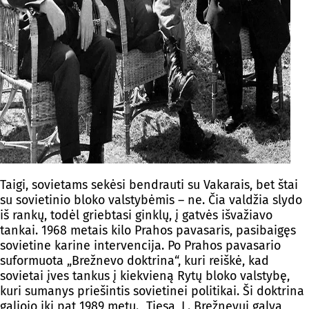
Taigi, sovietams sekėsi bendrauti su Vakarais, bet štai
su sovietinio bloko valstybėmis – ne. Čia valdžia slydo
iš rankų, todėl griebtasi ginklų, į gatvės išvažiavo
tankai. 1968 metais kilo Prahos pavasaris, pasibaigęs
sovietine karine intervencija. Po Prahos pavasario
suformuota „Brežnevo doktrina“, kuri reiškė, kad
sovietai įves tankus į kiekvieną Rytų bloko valstybę,
kuri sumanys priešintis sovietinei politikai. Ši doktrina
galiojo iki pat 1989 metų. „Tiesa, L. Brežnevui galvą