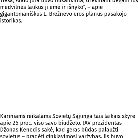
Tiesa, Aralo jūra buvo nukankinta, drėkinant begalinius
medvilnės laukus ji ėmė ir išnyko“, – apie
gigantomaniškus L. Brežnevo eros planus pasakojo
istorikas.
Kariniams reikalams Sovietų Sąjunga tais laikais skyrė
apie 26 proc. viso savo biudžeto. JAV prezidentas
Džonas Kenedis sakė, kad geras būdas palaužti
sovietus – pradėti ginklavimosi varžybas. Jis buvo