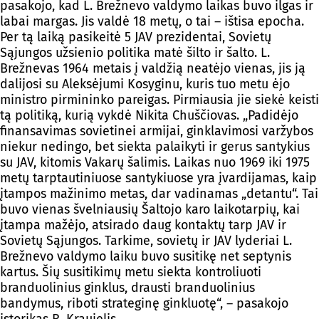
pasakojo, kad L. Brežnevo valdymo laikas buvo ilgas ir
labai margas. Jis valdė 18 metų, o tai – ištisa epocha.
Per tą laiką pasikeitė 5 JAV prezidentai, Sovietų
Sąjungos užsienio politika matė šilto ir šalto. L.
Brežnevas 1964 metais į valdžią neatėjo vienas, jis ją
dalijosi su Aleksėjumi Kosyginu, kuris tuo metu ėjo
ministro pirmininko pareigas. Pirmiausia jie siekė keisti
tą politiką, kurią vykdė Nikita Chuščiovas. „Padidėjo
finansavimas sovietinei armijai, ginklavimosi varžybos
niekur nedingo, bet siekta palaikyti ir gerus santykius
su JAV, kitomis Vakarų šalimis. Laikas nuo 1969 iki 1975
metų tarptautiniuose santykiuose yra įvardijamas, kaip
įtampos mažinimo metas, dar vadinamas „detantu“. Tai
buvo vienas švelniausių Šaltojo karo laikotarpių, kai
įtampa mažėjo, atsirado daug kontaktų tarp JAV ir
Sovietų Sąjungos. Tarkime, sovietų ir JAV lyderiai L.
Brežnevo valdymo laiku buvo susitikę net septynis
kartus. Šių susitikimų metu siekta kontroliuoti
branduolinius ginklus, drausti branduolinius
bandymus, riboti strateginę ginkluotę“, – pasakojo