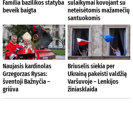
Familia bazilikos statyba
sulaikymai kovojant su
beveik baigta
neteisėtomis mažamečių
santuokomis
Naujasis kardinolas
Briuselis siekia per
Grzegorzas Rysas:
Ukrainą pakeisti valdžią
šventoji Bažnyčia –
Varšuvoje – Lenkijos
griūva
žiniasklaida