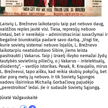
Laisvių L. Brežnevo laikotarpiu taip pat nebuvo daug,
valdžios reples jautė visi. Tiesa, represijų nebuvo
imtasi, bet ir nereikėjo – administraciniai suvaržymai ir
begalinė biurokratija padarė savo darbą. „Visgi tie,
kurie sovietų sistemai nebuvo lojalūs, L. Brežnevo
laikotarpiu neatsidurdavo Sibire, jiems leista
pasitraukti į Vakarus. Taip į Izraelį išvyko nemažai žydų
tautybės sovietinių piliečių, o į Vakarus – intelektualų,
disidentų“, – vardijo istorikas. Pasak, R. Kraujalio, mirus
L. Brežnevui, tapo aišku, kad reikia skubių pokyčių, bet
dar porą metų jų nebuvo. Ir tik Sovietų Sąjungos
vadovu išsirinkus Michailą Gorbačiovą pajudėjo
„perestroikos“ ledai. Jie ir sudaužė Sovietų Sąjungą.
Jūratė Važgauskaitė