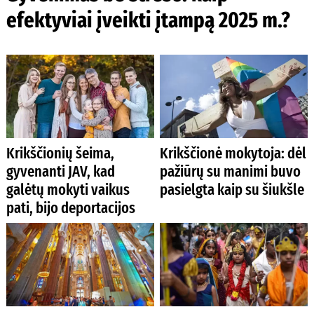
efektyviai įveikti įtampą 2025 m.?
Krikščionių šeima,
Krikščionė mokytoja: dėl
gyvenanti JAV, kad
pažiūrų su manimi buvo
galėtų mokyti vaikus
pasielgta kaip su šiukšle
pati, bijo deportacijos