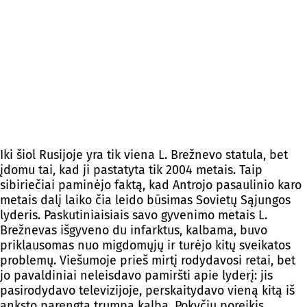
Iki šiol Rusijoje yra tik viena L. Brežnevo statula, bet
įdomu tai, kad ji pastatyta tik 2004 metais. Taip
sibiriečiai paminėjo faktą, kad Antrojo pasaulinio karo
metais dalį laiko čia leido būsimas Sovietų Sąjungos
lyderis. Paskutiniaisiais savo gyvenimo metais L.
Brežnevas išgyveno du infarktus, kalbama, buvo
priklausomas nuo migdomųjų ir turėjo kitų sveikatos
problemų. Viešumoje prieš mirtį rodydavosi retai, bet
jo pavaldiniai neleisdavo pamiršti apie lyderį: jis
pasirodydavo televizijoje, perskaitydavo vieną kitą iš
anksto parengtą trumpą kalbą. Pokyčių poreikis,