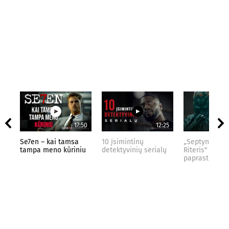
17:50
12:25
Se7en – kai tamsa
10 įsimintinų
„Septynių Kar
tampa meno kūriniu
detektyvinių serialų
Riteris" – kai
paprastumas 