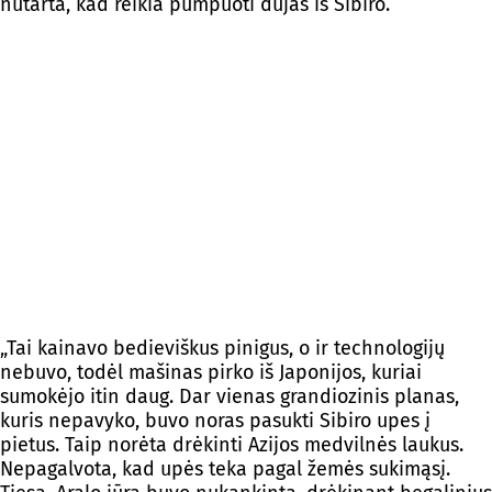
nutarta, kad reikia pumpuoti dujas iš Sibiro.
„Tai kainavo bedieviškus pinigus, o ir technologijų
nebuvo, todėl mašinas pirko iš Japonijos, kuriai
sumokėjo itin daug. Dar vienas grandiozinis planas,
kuris nepavyko, buvo noras pasukti Sibiro upes į
pietus. Taip norėta drėkinti Azijos medvilnės laukus.
Nepagalvota, kad upės teka pagal žemės sukimąsį.