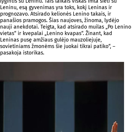
lygintis su Leninu. Tais laikais viskas imta sieti su
Leninu, esą gyvenimas yra toks, kokį Leninas ir
prognozavo. Atsirado kelionės Lenino takais, ir
panašios pramogos. Šias naujoves, žinoma, lydėjo
nauji anekdotai. Teigta, kad atsirado muilas „Po Lenino
vietas“ ir kvepalai „Lenino kvapas“. Žinant, kad
Leninas pusę amžiaus gulėjo mauzoliejuje,
sovietiniams žmonėms šie juokai tikrai patiko“, –
pasakoja istorikas.