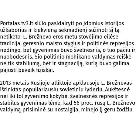
Portalas tv3.lt siūlo pasidairyti po įdomius istorijos
užkaborius ir kiekvieną sekmadienį sužinoti šį tą
netikėto. L. Brežnevo eros metu stovėjimo eilėse
tradicija, geresnio maisto stygius ir politinės represijos
nedingo, bet gyvenimas buvo švelnesnis, o tuo pačiu ir
nuobodesnis. Šio politinio mohikano valdymas reiškė
ne tik stabilumą, bet ir stagnaciją, kurią buvo galima
pajusti beveik fiziškai.
2013 metais Rusijoje atliktoje apklausoje L. Brežnevas
išrinktas populiariausiu sovietiniu lyderiu. Aukštesnė
nei iki tol gyvenimo kokybė, švelnesnės represijos ir
stabilus gyvenimas lėmė, kad 56 proc. rusų L. Brežnevo
valdymą prisiminė su nostalgija, minėjo jį geru žodžiu.