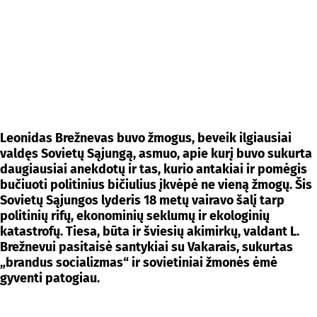
Leonidas Brežnevas buvo žmogus, beveik ilgiausiai
valdęs Sovietų Sąjungą, asmuo, apie kurį buvo sukurta
daugiausiai anekdotų ir tas, kurio antakiai ir pomėgis
bučiuoti politinius bičiulius įkvėpė ne vieną žmogų. Šis
Sovietų Sąjungos lyderis 18 metų vairavo šalį tarp
politinių rifų, ekonominių seklumų ir ekologinių
katastrofų. Tiesa, būta ir šviesių akimirkų, valdant L.
Brežnevui pasitaisė santykiai su Vakarais, sukurtas
„brandus socializmas“ ir sovietiniai žmonės ėmė
gyventi patogiau.