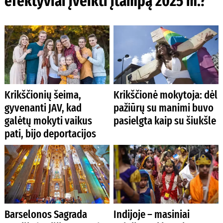
efektyviai įveikti įtampą 2025 m.?
Krikščionių šeima,
Krikščionė mokytoja: dėl
gyvenanti JAV, kad
pažiūrų su manimi buvo
galėtų mokyti vaikus
pasielgta kaip su šiukšle
pati, bijo deportacijos
Barselonos Sagrada
Indijoje – masiniai