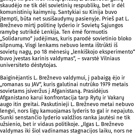
skaudėjo ne tik dėl sovietinių respublikų, bet ir dėl
komunistinių kaimynių. Santykiai su Kinija buvo
įtempti, būta net susišaudymų pasienyje. Prieš pat L.
Brežnevo mirtį politinę lyderio ir Sovietų Sąjungos
ramybę sutrikdė Lenkija. Ten ėmė formuotis
„Solidarumo“ judėjimas, kuris parodė sovietinio bloko
silpnumą. Visgi lenkams nebuvo lemta ištrūkti iš
sovietų nagų, po 18 mėnesių „lenkiškojo eksperimento“
buvo įvestas karinis valdymas“, – svarstė Vilniaus
universiteto dėstytojas.
Baiginėjantis L. Brežnevo valdymui, į pabaigą ėjo ir
„romanas su JAV“, kuris galutinai nutrūko 1979 metais
sovietams įsiveržus į Afganistaną. Prasidėjus
Afganistano karui konfrontacija tarp Rytų ir Vakarų
augo itin greitai. Paskutinieji L. Brežnevo metai nebuvo
lengvi, nors ligų kamuojamas lyderis to gal ir nepajuto.
Sunki senstančio lyderio valdžios ranka jautėsi ne tik
užsienio, bet ir vidaus politikoje. „Ilgas L. Brežnevo
valdymas iki šiol vadinamas stagnacijos laiku, nors ne