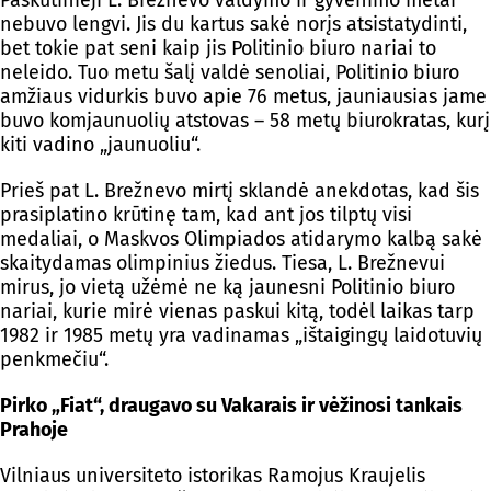
nebuvo lengvi. Jis du kartus sakė norįs atsistatydinti,
bet tokie pat seni kaip jis Politinio biuro nariai to
neleido. Tuo metu šalį valdė senoliai, Politinio biuro
amžiaus vidurkis buvo apie 76 metus, jauniausias jame
buvo komjaunuolių atstovas – 58 metų biurokratas, kurį
kiti vadino „jaunuoliu“.
Prieš pat L. Brežnevo mirtį sklandė anekdotas, kad šis
prasiplatino krūtinę tam, kad ant jos tilptų visi
medaliai, o Maskvos Olimpiados atidarymo kalbą sakė
skaitydamas olimpinius žiedus. Tiesa, L. Brežnevui
mirus, jo vietą užėmė ne ką jaunesni Politinio biuro
nariai, kurie mirė vienas paskui kitą, todėl laikas tarp
1982 ir 1985 metų yra vadinamas „ištaigingų laidotuvių
penkmečiu“.
Pirko „Fiat“, draugavo su Vakarais ir vėžinosi tankais
Prahoje
Vilniaus universiteto istorikas Ramojus Kraujelis