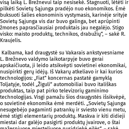
visą laiką L. Brežnevui taip nesisekė. Stagnuoti, lėtėti ir
pilkėti Sovietų Sąjunga pradėjo nuo ekonomikos. Ėmė
buksuoti šalies ekonominis vystymasis, karinėje srityje
Sovietų Sąjunga vis dar buvo galinga, bet aprūpinti
žmones paprasčiausiai produktais jau negalėjo. Stigo
visko: maisto produktų, technikos, drabužių“, – sakė R.
Kraujelis.
Kalbama, kad draugystė su Vakarais ankstyvesniame
L. Brežnevo valdymo laikotarpyje buvo gerai
apskaičiuota, ji leido atsikvėpti sovietinei ekonomikai,
nusipirkti gerų idėjų. Iš Vakarų atkeliavo ir kai kurios
technologijos: „Fiat“ koncernas pastatė gamyklą
Toljatyje, todėl „Žiguli“ automobiliai buvo itališkas
produktas, taip pat pirko televizorių gaminimo
technologijas. Visgi pamažu šios draugystės išsikvėpė,
o sovietinė ekonomika ėmė merdėti. „Sovietų Sąjunga
nesugebėjo pagaminti patrankų ir sviesto vienu metu,
ėmė stigti elementarių produktų. Maskva ir kiti didieji
miestai dar galėjo pasigirti produktų įvairove, o štai
mažesniuose miesteliuose nusidriekė eilės“, – sakė