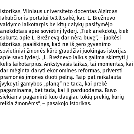
Istorikas, Vilniaus universiteto docentas Algirdas
Jakubčionis portalui tv3.lt sakė, kad L. Brežnevo
valdymo laikotarpis be kitų dalykų pasižymėjo
anekdotais apie sovietinį lyderį. „Tiek anekdotų, kiek
sukurta apie L. Brežnevą dar nėra buvę“, – juokėsi
istorikas, paaiškinęs, kad ne iš gero gyvenimo
sovietiniai žmonės kūrė graudžiai juokingas istorijas
apie savo lyderį. „L. Brežnevo laikus galima skirstyti į
kelis laikotarpius. Ankstyvasis laikas, tai momentas, kai
dar mėginta daryti ekonomines reformas, priversti
pramonės įmones duoti pelną. Taip pat reikalauta
įvykdyti gamybos „planą“ ne tada, kai prekė
pagaminama, bet tada, kai ji parduodama. Buvo
siekiama pagaminti kuo daugiau tokių prekių, kurių
reikia žmonėms“, – pasakojo istorikas.