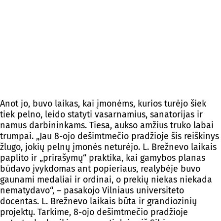
Anot jo, buvo laikas, kai įmonėms, kurios turėjo šiek
tiek pelno, leido statyti vasarnamius, sanatorijas ir
namus darbininkams. Tiesa, aukso amžius truko labai
trumpai. „Jau 8-ojo dešimtmečio pradžioje šis reiškinys
žlugo, jokių pelnų įmonės neturėjo. L. Brežnevo laikais
paplito ir „prirašymų“ praktika, kai gamybos planas
būdavo įvykdomas ant popieriaus, realybėje buvo
gaunami medaliai ir ordinai, o prekių niekas niekada
nematydavo“, – pasakojo Vilniaus universiteto
docentas. L. Brežnevo laikais būta ir grandiozinių
projektų. Tarkime, 8-ojo dešimtmečio pradžioje