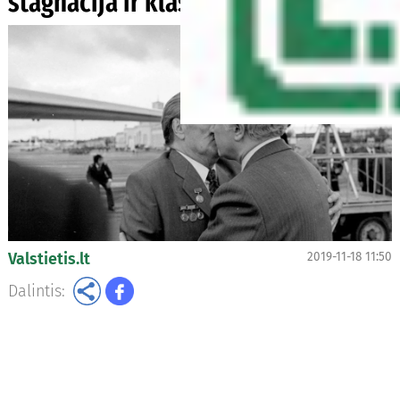
stagnacija ir klasika tapę anekdotai
Valstietis.lt
2019-11-18 11:50
Dalintis: