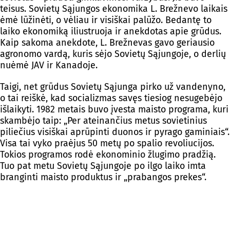
teisus. Sovietų Sąjungos ekonomika L. Brežnevo laikais
ėmė lūžinėti, o vėliau ir visiškai palūžo. Bedantę to
laiko ekonomiką iliustruoja ir anekdotas apie grūdus.
Kaip sakoma anekdote, L. Brežnevas gavo geriausio
agronomo vardą, kuris sėjo Sovietų Sąjungoje, o derlių
nuėmė JAV ir Kanadoje.
Taigi, net grūdus Sovietų Sąjunga pirko už vandenyno,
o tai reiškė, kad socializmas savęs tiesiog nesugebėjo
išlaikyti. 1982 metais buvo įvesta maisto programa, kuri
skambėjo taip: „Per ateinančius metus sovietinius
piliečius visiškai aprūpinti duonos ir pyrago gaminiais“.
Visa tai vyko praėjus 50 metų po spalio revoliucijos.
Tokios programos rodė ekonominio žlugimo pradžią.
Tuo pat metu Sovietų Sąjungoje po ilgo laiko imta
branginti maisto produktus ir „prabangos prekes“.