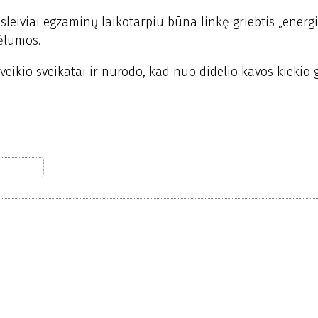
ksleiviai egzaminų laikotarpiu būna linkę griebtis „energ
vėlumos.
veikio sveikatai ir nurodo, kad nuo didelio kavos kiekio g