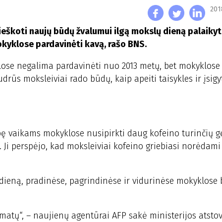
201
eškoti naujų būdų žvalumui ilgą mokslų dieną palaikyti
kyklose pardavinėti kavą, rašo BNS.
ose negalima pardavinėti nuo 2013 metų, bet mokyklose 
s moksleiviai rado būdų, kaip apeiti taisykles ir įsigyt
bę vaikams mokyklose nusipirkti daug kofeino turinčių g
. Ji perspėjo, kad moksleiviai kofeino griebiasi norėdami
4 dieną, pradinėse, pagrindinėse ir vidurinėse mokyklose
matų“, – naujienų agentūrai AFP sakė ministerijos atstov