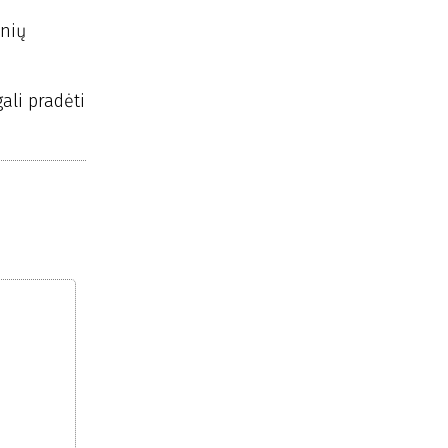
inių
ali pradėti