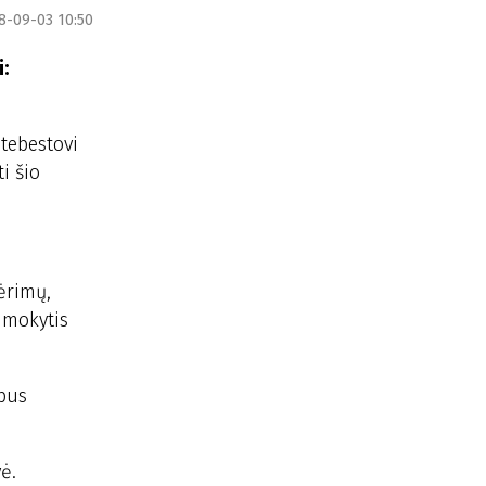
8-09-03 10:50
:
tebestovi
i šio
ėrimų,
 mokytis
 bus
ė.