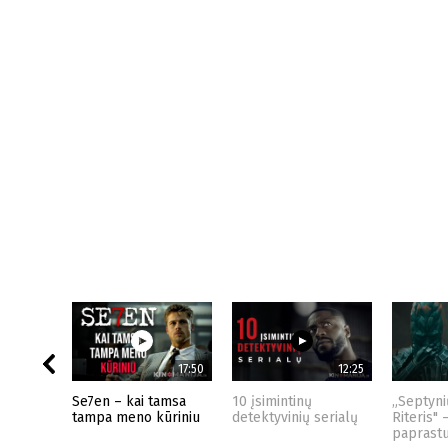
17:50
12:25
Se7en – kai tamsa
10 įsimintinų
„Septyni
tampa meno kūriniu
detektyvinių serialų
Riteris" 
paprast