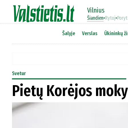
Vilnius
Šiandien
•
Rytoj
•
Poryt
Šalyje
Verslas
Ūkininkų ži
Svetur
Pietų Korėjos moky