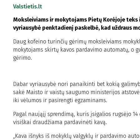
Valstietis.lt
Moksleiviams ir mokytojams Pietų Korėjoje teks i
vyriausybė penktadienį paskelbė, kad uždraus mo
Daug kofeino turinčių gėrimų moksleiviams mokykl
mokytojams skirtų kavos pardavimo automatų, o gudrū
gėrimo.
Dabar vyriausybė nori panaikinti bet kokią galimy
sakė Maisto ir vaistų saugumo ministerijos atstovė
iki vėlumos ir pasirengti egzaminams.
Pagal naująjį sprendimą, kuris įsigalios rugsėjo 1
visiškai draudžiama pardavinėti kavą.
„Kava išnyks iš mokyklų valgyklų ir pardavimo auto