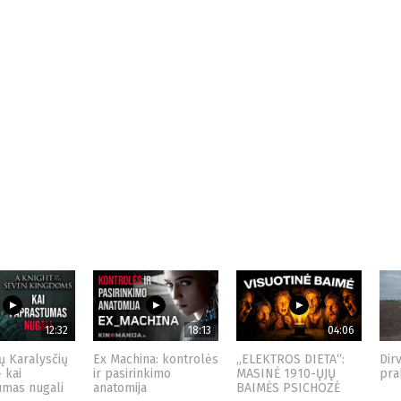
12:32
18:13
04:06
ų Karalysčių
Ex Machina: kontrolės
„ELEKTROS DIETA“:
Dir
– kai
ir pasirinkimo
MASINĖ 1910-ŲJŲ
pra
umas nugali
anatomija
BAIMĖS PSICHOZĖ