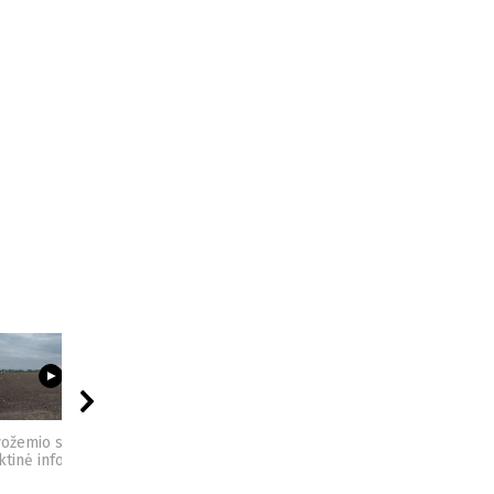
03:23
09:44
04:49
vožemio sveikata -
Sėjomaina - praktinė
Kompostas - praktinė
ktinė informacija
informacija
informacija