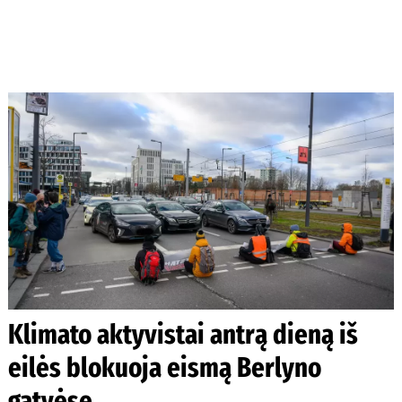
Klimato aktyvistai antrą dieną iš
eilės blokuoja eismą Berlyno
gatvėse