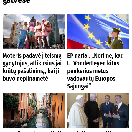
Moteris padavė į teismą
EP nariai: „Norime, kad
gydytojus, atlikusius jai
U. VonderLeyen kitus
krūtų pašalinimą, kai ji
penkerius metus
buvo nepilnametė
vadovautų Europos
Sąjungai“