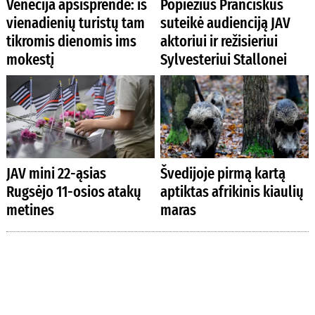
Venecija apsisprendė: iš
Popiežius Pranciškus
vienadienių turistų tam
suteikė audienciją JAV
tikromis dienomis ims
aktoriui ir režisieriui
mokestį
Sylvesteriui Stallonei
JAV mini 22-ąsias
Švedijoje pirmą kartą
Rugsėjo 11-osios atakų
aptiktas afrikinis kiaulių
metines
maras