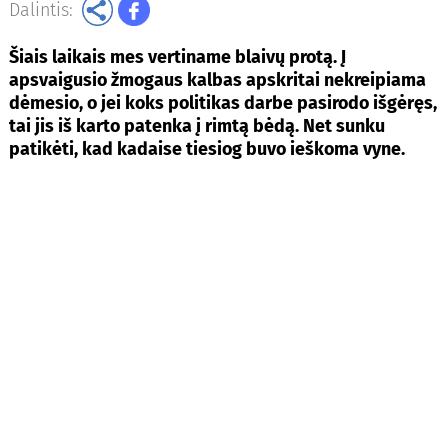
Dalintis:
Šiais laikais mes vertiname blaivų protą. Į
apsvaigusio žmogaus kalbas apskritai nekreipiama
dėmesio, o jei koks politikas darbe pasirodo išgėręs,
tai jis iš karto patenka į rimtą bėdą. Net sunku
patikėti, kad kadaise tiesiog buvo ieškoma vyne.