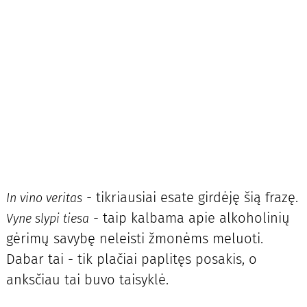
- tikriausiai esate girdėję šią frazę.
In vino veritas
- taip kalbama apie alkoholinių
Vyne slypi tiesa
gėrimų savybę neleisti žmonėms meluoti.
Dabar tai - tik plačiai paplitęs posakis, o
anksčiau tai buvo taisyklė.