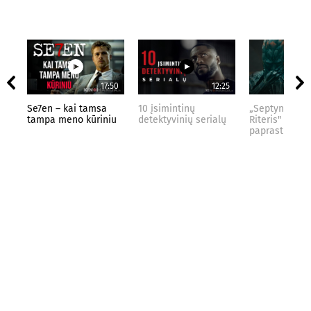
17:50
12:25
Se7en – kai tamsa
10 įsimintinų
„Septynių Kar
tampa meno kūriniu
detektyvinių serialų
Riteris" – kai
paprastumas 