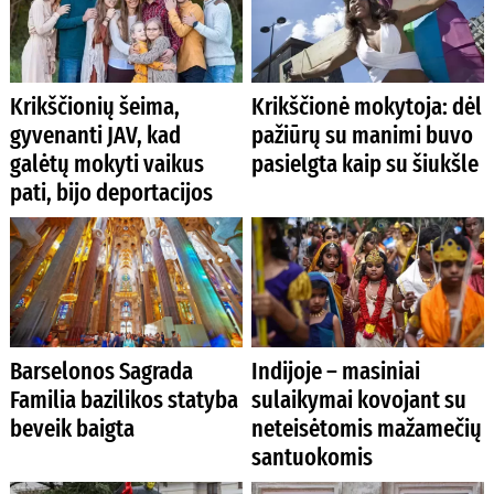
Krikščionių šeima,
Krikščionė mokytoja: dėl
gyvenanti JAV, kad
pažiūrų su manimi buvo
galėtų mokyti vaikus
pasielgta kaip su šiukšle
pati, bijo deportacijos
Barselonos Sagrada
Indijoje – masiniai
Familia bazilikos statyba
sulaikymai kovojant su
beveik baigta
neteisėtomis mažamečių
santuokomis