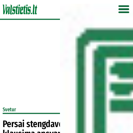
Svetur
Persai stengdavo kiekvieną