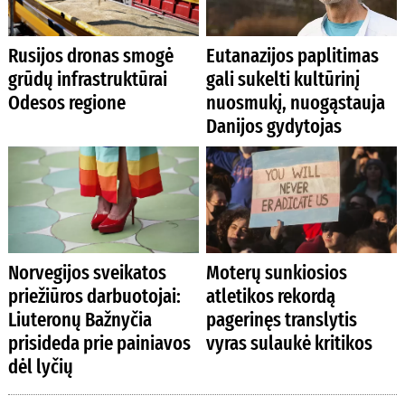
Rusijos dronas smogė
Eutanazijos paplitimas
grūdų infrastruktūrai
gali sukelti kultūrinį
Odesos regione
nuosmukį, nuogąstauja
Danijos gydytojas
Norvegijos sveikatos
Moterų sunkiosios
priežiūros darbuotojai:
atletikos rekordą
Liuteronų Bažnyčia
pagerinęs translytis
prisideda prie painiavos
vyras sulaukė kritikos
dėl lyčių