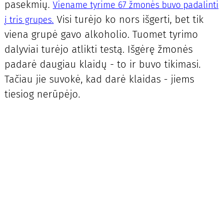
pasekmių.
Viename tyrime 67 žmonės buvo padalinti
Visi turėjo ko nors išgerti, bet tik
į tris grupes.
viena grupė gavo alkoholio. Tuomet tyrimo
dalyviai turėjo atlikti testą. Išgėrę žmonės
padarė daugiau klaidų - to ir buvo tikimasi.
Tačiau jie suvokė, kad darė klaidas - jiems
tiesiog nerūpėjo.