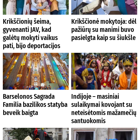
Krikščionių šeima,
Krikščionė mokytoja: dėl
gyvenanti JAV, kad
pažiūrų su manimi buvo
galėtų mokyti vaikus
pasielgta kaip su šiukšle
pati, bijo deportacijos
Barselonos Sagrada
Indijoje – masiniai
Familia bazilikos statyba
sulaikymai kovojant su
beveik baigta
neteisėtomis mažamečių
santuokomis