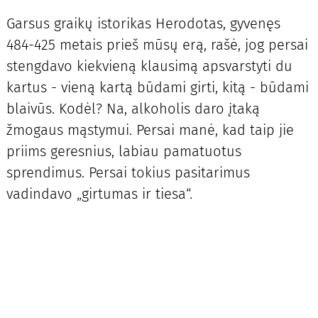
Garsus graikų istorikas Herodotas, gyvenęs
484-425 metais prieš mūsų erą, rašė, jog persai
stengdavo kiekvieną klausimą apsvarstyti du
kartus - vieną kartą būdami girti, kitą - būdami
blaivūs. Kodėl? Na, alkoholis daro įtaką
žmogaus mąstymui. Persai manė, kad taip jie
priims geresnius, labiau pamatuotus
sprendimus. Persai tokius pasitarimus
vadindavo „girtumas ir tiesa“.