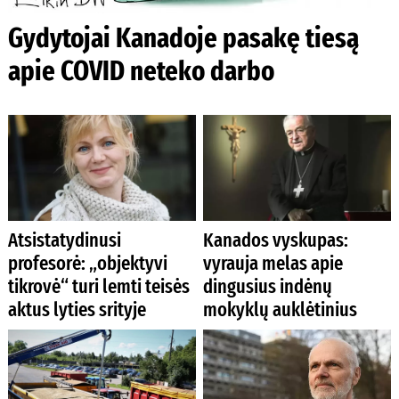
Gydytojai Kanadoje pasakę tiesą
apie COVID neteko darbo
Atsistatydinusi
Kanados vyskupas:
profesorė: „objektyvi
vyrauja melas apie
tikrovė“ turi lemti teisės
dingusius indėnų
aktus lyties srityje
mokyklų auklėtinius