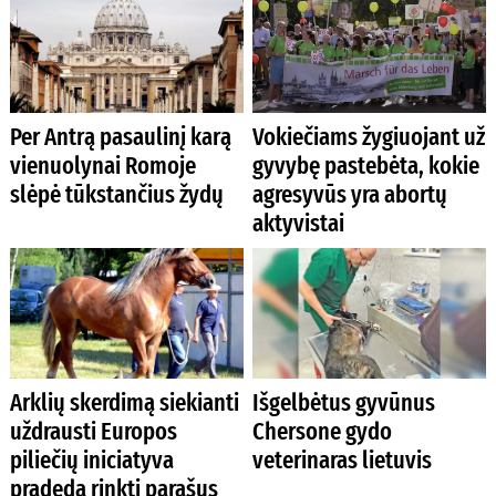
Per Antrą pasaulinį karą
Vokiečiams žygiuojant už
vienuolynai Romoje
gyvybę pastebėta, kokie
slėpė tūkstančius žydų
agresyvūs yra abortų
aktyvistai
Arklių skerdimą siekianti
Išgelbėtus gyvūnus
uždrausti Europos
Chersone gydo
piliečių iniciatyva
veterinaras lietuvis
pradeda rinkti parašus