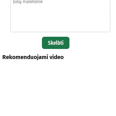
Skelbti
Rekomenduojami video