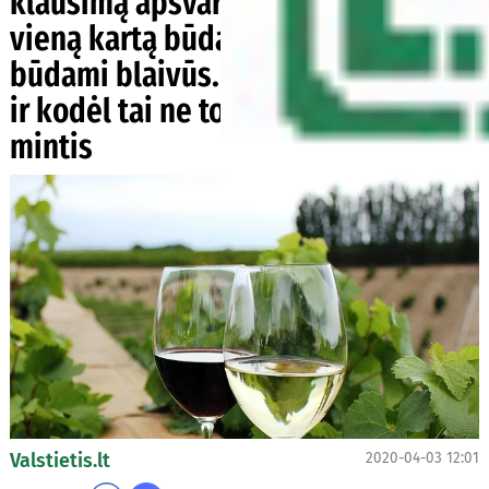
klausimą apsvarstyti du kartus -
vieną kartą būdami girti, kitą -
būdami blaivūs. Kodėl jie taip darė
ir kodėl tai ne tokia jau kvaila
mintis
Valstietis.lt
2020-04-03 12:01