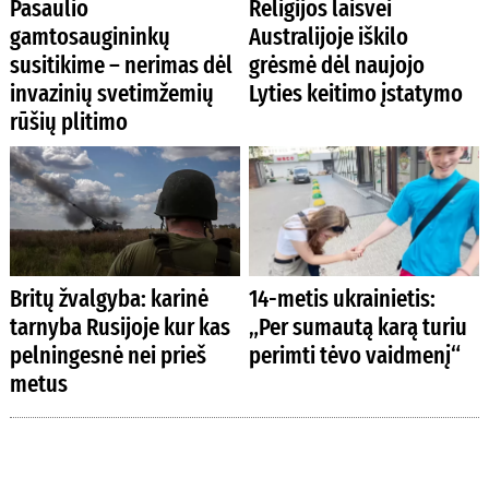
Pasaulio
Religijos laisvei
gamtosaugininkų
Australijoje iškilo
susitikime – nerimas dėl
grėsmė dėl naujojo
invazinių svetimžemių
Lyties keitimo įstatymo
rūšių plitimo
Britų žvalgyba: karinė
14-metis ukrainietis:
tarnyba Rusijoje kur kas
„Per sumautą karą turiu
pelningesnė nei prieš
perimti tėvo vaidmenį“
metus