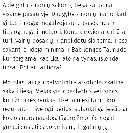
Apie girtų žmonių sakomą tiesą kalbama
visame pasaulyje. Daugybė žmonių mano, kad
girtas žmogus negalvoja apie pasekmes ir
tiesiog negali meluoti. Kone kiekviena kultūra
turi įvairių posakių ir anekdotų šia tema. Tiesą
sakant, ši idėja minima ir Babilonijos Talmude,
kur teigiama, kad „kai ateina vynas, išlenda
tiesa“. Bet ar tai tiesa?
Mokslas tai gali patvirtinti - alkoholis skatina
sakyti tiesą. Melas yra apgalvotas veiksmas,
kurį žmonės renkasi tikėdamiesi tam tikro
rezultato - išvengti bėdos, sulaukti gailesčio ar
kokios nors naudos. Išgėrę žmonės negali
greitai susieti savo veiksmų ir galimų jų