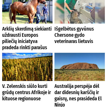
Arklių skerdimą siekianti
Išgelbėtus gyvūnus
uždrausti Europos
Chersone gydo
piliečių iniciatyva
veterinaras lietuvis
pradeda rinkti parašus
V. Zelenskis siūlo kurti
Australija perspėja dėl
grūdų centrus Afrikoje ir
dar didesnių karščių ir
kituose regionuose
gaisrų, nes prasideda El
Ninjo