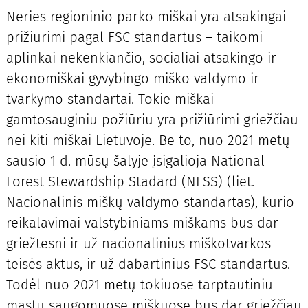
Neries regioninio parko miškai yra atsakingai
prižiūrimi pagal FSC standartus – taikomi
aplinkai nekenkiančio, socialiai atsakingo ir
ekonomiškai gyvybingo miško valdymo ir
tvarkymo standartai. Tokie miškai
gamtosauginiu požiūriu yra prižiūrimi griežčiau
nei kiti miškai Lietuvoje. Be to, nuo 2021 metų
sausio 1 d. mūsų šalyje įsigalioja National
Forest Stewardship Stadard (NFSS) (liet.
Nacionalinis miškų valdymo standartas), kurio
reikalavimai valstybiniams miškams bus dar
griežtesni ir už nacionalinius miškotvarkos
teisės aktus, ir už dabartinius FSC standartus.
Todėl nuo 2021 metų tokiuose tarptautiniu
mastu saugomuose miškuose bus dar griežčiau