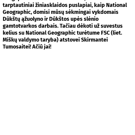
tarptautiniai žiniasklaidos puslapiai, kaip National
Geographic, domisi mūsų sėkmingai vykdomais
Dūkštų ąžuolyno ir Dūkštos upės slėnio
gamtotvarkos darbais. Tačiau dėkoti už suvestus
kelius su National Geographic turėtume FSC (liet.
Miškų valdymo taryba) atstovei Skirmantei
Tumosaitei! Ačiū jai!