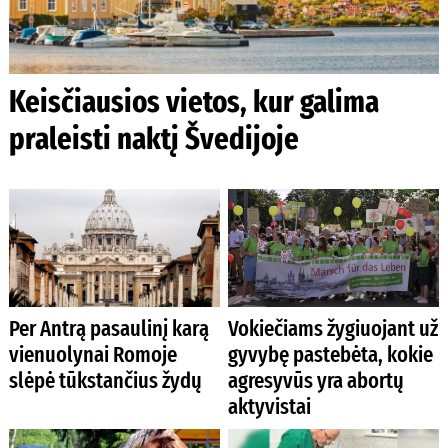
Keisčiausios vietos, kur galima
praleisti naktį Švedijoje
Per Antrą pasaulinį karą
Vokiečiams žygiuojant už
vienuolynai Romoje
gyvybę pastebėta, kokie
slėpė tūkstančius žydų
agresyvūs yra abortų
aktyvistai