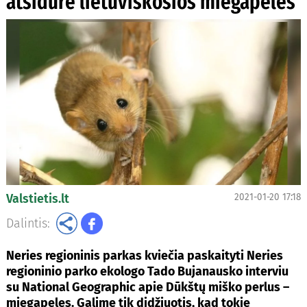
atsidūrė lietuviškosios miegapelės
Valstietis.lt
2021-01-20 17:18
Dalintis:
Neries regioninis parkas kviečia paskaityti Neries
regioninio parko ekologo Tado Bujanausko interviu
su National Geographic apie Dūkštų miško perlus –
miegapeles. Galime tik didžiuotis, kad tokie