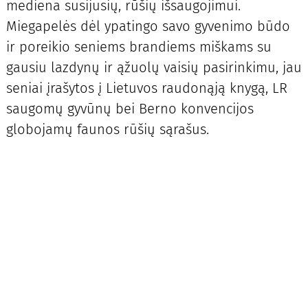
mediena susijusių, rūšių išsaugojimui.
Miegapelės dėl ypatingo savo gyvenimo būdo
ir poreikio seniems brandiems miškams su
gausiu lazdynų ir ąžuolų vaisių pasirinkimu, jau
seniai įrašytos į Lietuvos raudonąją knygą, LR
saugomų gyvūnų bei Berno konvencijos
globojamų faunos rūšių sąrašus.