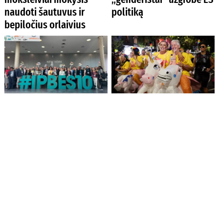
naudoti šautuvus ir
politiką
bepiločius orlaivius
Pasaulio
Religijos laisvei
gamtosaugininkų
Australijoje iškilo
susitikime – nerimas dėl
grėsmė dėl naujojo
invazinių svetimžemių
Lyties keitimo įstatymo
rūšių plitimo