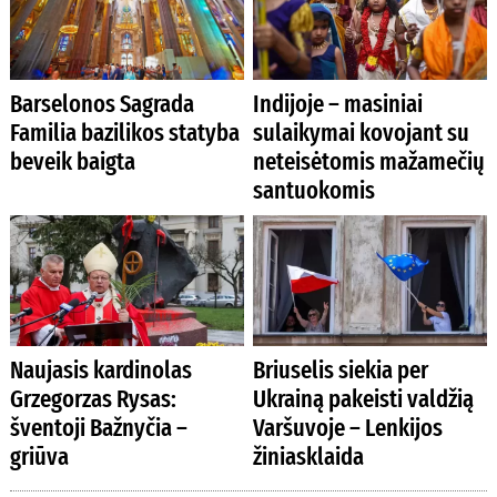
Barselonos Sagrada
Indijoje – masiniai
Familia bazilikos statyba
sulaikymai kovojant su
beveik baigta
neteisėtomis mažamečių
santuokomis
Naujasis kardinolas
Briuselis siekia per
Grzegorzas Rysas:
Ukrainą pakeisti valdžią
šventoji Bažnyčia –
Varšuvoje – Lenkijos
griūva
žiniasklaida