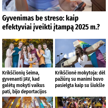
Gyvenimas be streso: kaip
efektyviai įveikti įtampą 2025 m.?
Krikščionių šeima,
Krikščionė mokytoja: dėl
gyvenanti JAV, kad
pažiūrų su manimi buvo
galėtų mokyti vaikus
pasielgta kaip su šiukšle
pati, bijo deportacijos