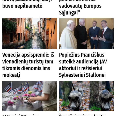
buvo nepilnametė
vadovautų Europos
Sąjungai“
Venecija apsisprendė: iš
Popiežius Pranciškus
vienadienių turistų tam
suteikė audienciją JAV
tikromis dienomis ims
aktoriui ir režisieriui
mokestį
Sylvesteriui Stallonei