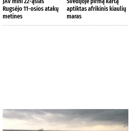
JAV mini 22-ąsias
Švedijoje pirmą kartą
Rugsėjo 11-osios atakų
aptiktas afrikinis kiaulių
metines
maras