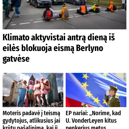
Klimato aktyvistai antrą dieną iš
eilės blokuoja eismą Berlyno
gatvėse
Moteris padavė į teismą
EP nariai: „Norime, kad
gydytojus, atlikusius jai
U. VonderLeyen kitus
krūtų pašalinimą, kai ji
penkerius metus