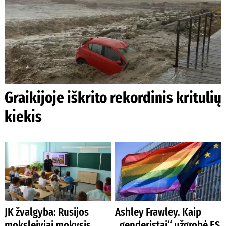
Graikijoje iškrito rekordinis kritulių
kiekis
JK žvalgyba: Rusijos
Ashley Frawley. Kaip
moksleiviai mokysis
„genderistai“ užgrobė ES