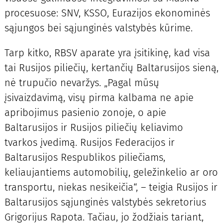
procesuose: SNV, KSSO, Eurazijos ekonominės
sąjungos bei sąjunginės valstybės kūrime.
Tarp kitko, RBSV aparate yra įsitikinę, kad visa
tai Rusijos piliečių, kertančių Baltarusijos sieną,
nė trupučio nevaržys. „Pagal mūsų
įsivaizdavimą, visų pirma kalbama ne apie
apribojimus pasienio zonoje, o apie
Baltarusijos ir Rusijos piliečių keliavimo
tvarkos įvedimą. Rusijos Federacijos ir
Baltarusijos Respublikos piliečiams,
keliaujantiems automobilių, geležinkelio ar oro
transportu, niekas nesikeičia“, – teigia Rusijos ir
Baltarusijos sąjunginės valstybės sekretorius
Grigorijus Rapota. Tačiau, jo žodžiais tariant,