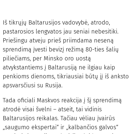
Iš tikrųjų Baltarusijos vadovybė, atrodo,
pastarosios lengvatos jau seniai nebesitiki.
Priešingu atveju prieš priimdama neseną
sprendimą įvesti bevizį režimą 80-ties šalių
piliečiams, per Minsko oro uostą
atvykstantiems į Baltarusiją ne ilgiau kaip
penkioms dienoms, tikriausiai būtų jį iš anksto
apsvarsčiusi su Rusija.
Tada oficiali Maskvos reakcija į šį sprendimą
atrodė visai švelni – atseit, tai vidinis
Baltarusijos reikalas. Tačiau vėliau įvairūs
„saugumo ekspertai“ ir „kalbančios galvos“