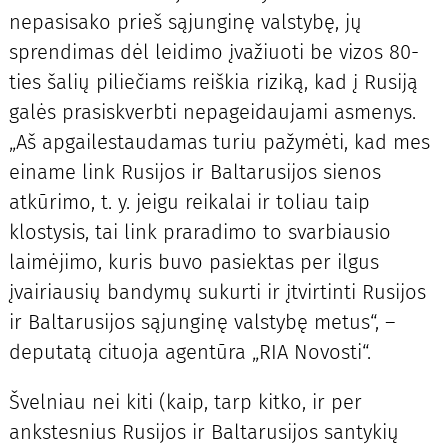
nepasisako prieš sąjunginę valstybę, jų
sprendimas dėl leidimo įvažiuoti be vizos 80-
ties šalių piliečiams reiškia riziką, kad į Rusiją
galės prasiskverbti nepageidaujami asmenys.
„Aš apgailestaudamas turiu pažymėti, kad mes
einame link Rusijos ir Baltarusijos sienos
atkūrimo, t. y. jeigu reikalai ir toliau taip
klostysis, tai link praradimo to svarbiausio
laimėjimo, kuris buvo pasiektas per ilgus
įvairiausių bandymų sukurti ir įtvirtinti Rusijos
ir Baltarusijos sąjunginę valstybę metus“, –
deputatą cituoja agentūra „RIA Novosti“.
Švelniau nei kiti (kaip, tarp kitko, ir per
ankstesnius Rusijos ir Baltarusijos santykių