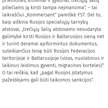
priemonės, kroviniai ir gyvūnai, trečiųjų šalių
piliečiams ją kirsti tampa neįmanoma“, – tai
laikraščiui „Kommersant“ pareiškė FST. Dėl to,
kaip aiškina Rusijos specialiųjų tarnybų
atstovai, „trečiųjų šalių atstovams nesudaryta
galimybė kirsti Rusijos ir Baltarusijos sieną net
ir turint deramai apiformintus dokumentus,
suteikiančius teisę būti Rusijos Federacijos
teritorijoje ir Baltarusijoje (vizas, nuolatinius ir
laikinus leidimus gyventi, migracines korteles)“.
O tai reiškia, kad „pagal Rusijos įstatymus
pažeidėjams gali būti taikomos sankcijos“.