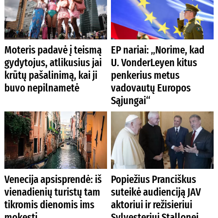
Moteris padavė į teismą
EP nariai: „Norime, kad
gydytojus, atlikusius jai
U. VonderLeyen kitus
krūtų pašalinimą, kai ji
penkerius metus
buvo nepilnametė
vadovautų Europos
Sąjungai“
Venecija apsisprendė: iš
Popiežius Pranciškus
vienadienių turistų tam
suteikė audienciją JAV
tikromis dienomis ims
aktoriui ir režisieriui
mokestį
Sylvesteriui Stallonei