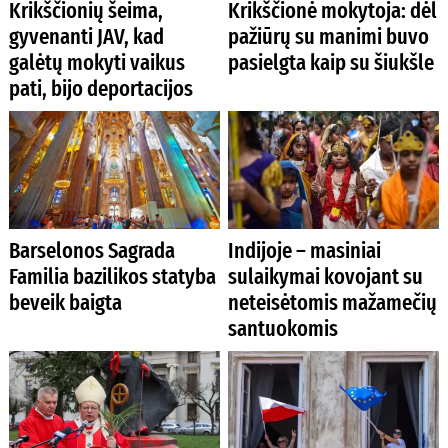
Krikščionių šeima,
Krikščionė mokytoja: dėl
gyvenanti JAV, kad
pažiūrų su manimi buvo
galėtų mokyti vaikus
pasielgta kaip su šiukšle
pati, bijo deportacijos
Barselonos Sagrada
Indijoje – masiniai
Familia bazilikos statyba
sulaikymai kovojant su
beveik baigta
neteisėtomis mažamečių
santuokomis