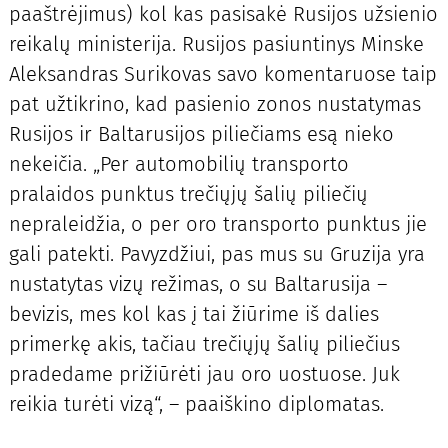
paaštrėjimus) kol kas pasisakė Rusijos užsienio
reikalų ministerija. Rusijos pasiuntinys Minske
Aleksandras Surikovas savo komentaruose taip
pat užtikrino, kad pasienio zonos nustatymas
Rusijos ir Baltarusijos piliečiams esą nieko
nekeičia. „Per automobilių transporto
pralaidos punktus trečiųjų šalių piliečių
nepraleidžia, o per oro transporto punktus jie
gali patekti. Pavyzdžiui, pas mus su Gruzija yra
nustatytas vizų režimas, o su Baltarusija –
bevizis, mes kol kas į tai žiūrime iš dalies
primerkę akis, tačiau trečiųjų šalių piliečius
pradedame prižiūrėti jau oro uostuose. Juk
reikia turėti vizą“, – paaiškino diplomatas.