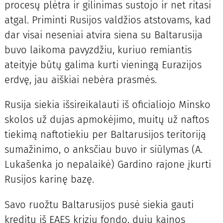
procesų plėtra ir gilinimas sustojo ir net ritasi
atgal. Priminti Rusijos valdžios atstovams, kad
dar visai neseniai atvira siena su Baltarusija
buvo laikoma pavyzdžiu, kuriuo remiantis
ateityje būtų galima kurti vieningą Eurazijos
erdvę, jau aiškiai nebėra prasmės.
Rusija siekia išsireikalauti iš oficialiojo Minsko
skolos už dujas apmokėjimo, muitų už naftos
tiekimą naftotiekiu per Baltarusijos teritoriją
sumažinimo, o anksčiau buvo ir siūlymas (A.
Lukašenka jo nepalaikė) Gardino rajone įkurti
Rusijos karinę bazę.
Savo ruožtu Baltarusijos pusė siekia gauti
kreditų iš EAES krizių fondo, dujų kainos