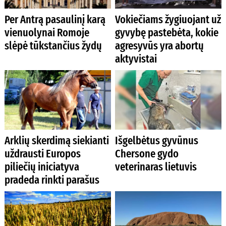
Per Antrą pasaulinį karą
Vokiečiams žygiuojant už
vienuolynai Romoje
gyvybę pastebėta, kokie
slėpė tūkstančius žydų
agresyvūs yra abortų
aktyvistai
Arklių skerdimą siekianti
Išgelbėtus gyvūnus
uždrausti Europos
Chersone gydo
piliečių iniciatyva
veterinaras lietuvis
pradeda rinkti parašus