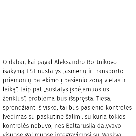
O dabar, kai pagal Aleksandro Bortnikovo
įsakymą FST nustatys „asmenų ir transporto
priemonių patekimo į pasienio zoną vietas ir
laiką“, taip pat „sustatys įspėjamuosius
ženklus“, problema bus išspręsta. Tiesa,
sprendžiant iš visko, tai bus pasienio kontrolės
įvedimas su paskutine šalimi, su kuria tokios
kontrolės nebuvo, nes Baltarusija dalyvavo
visuose galimuose integravimosi su Maskva