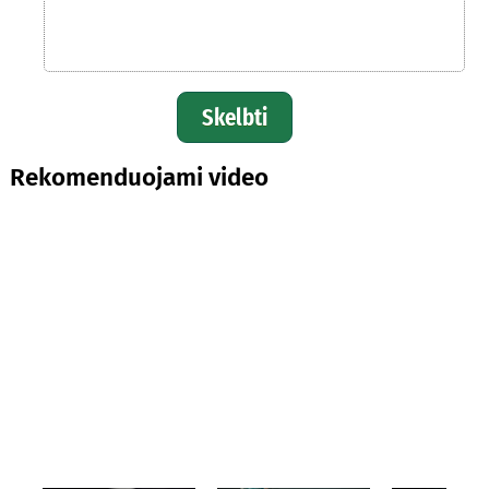
Skelbti
Rekomenduojami video