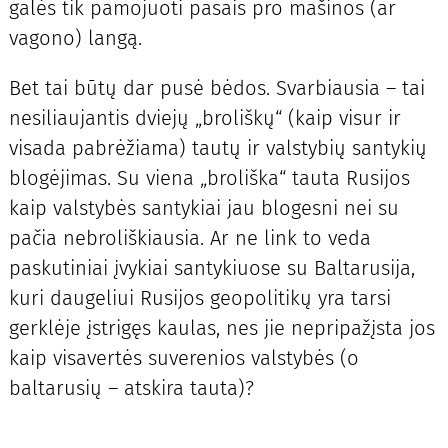
galės tik pamojuoti pasais pro mašinos (ar
vagono) langą.
Bet tai būtų dar pusė bėdos. Svarbiausia – tai
nesiliaujantis dviejų „broliškų“ (kaip visur ir
visada pabrėžiama) tautų ir valstybių santykių
blogėjimas. Su viena „broliška“ tauta Rusijos
kaip valstybės santykiai jau blogesni nei su
pačia nebroliškiausia. Ar ne link to veda
paskutiniai įvykiai santykiuose su Baltarusija,
kuri daugeliui Rusijos geopolitikų yra tarsi
gerklėje įstrigęs kaulas, nes jie nepripažįsta jos
kaip visavertės suverenios valstybės (o
baltarusių – atskira tauta)?