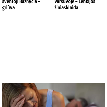
šventoji Bažnyčia –
Varšuvoje – Lenkijos
griūva
žiniasklaida