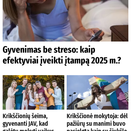
Gyvenimas be streso: kaip
efektyviai įveikti įtampą 2025 m.?
Krikščionių šeima,
Krikščionė mokytoja: dėl
gyvenanti JAV, kad
pažiūrų su manimi buvo