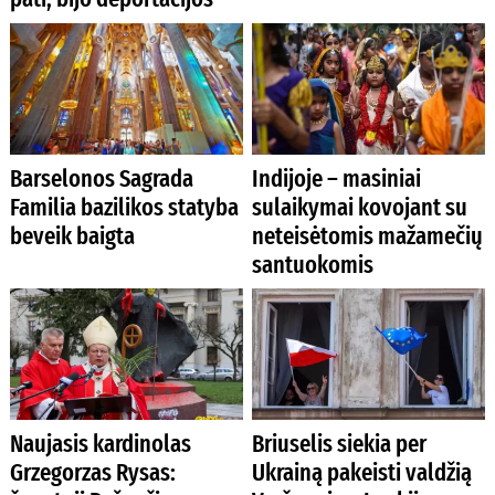
Barselonos Sagrada
Indijoje – masiniai
Familia bazilikos statyba
sulaikymai kovojant su
beveik baigta
neteisėtomis mažamečių
santuokomis
Naujasis kardinolas
Briuselis siekia per
Grzegorzas Rysas:
Ukrainą pakeisti valdžią