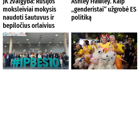
JK žvalgyba: Rusijos
Ashley Frawley. Kaip
moksleiviai mokysis
„genderistai“ užgrobė ES
naudoti šautuvus ir
politiką
bepiločius orlaivius
Pasaulio
Religijos laisvei
gamtosaugininkų
Australijoje iškilo
susitikime – nerimas dėl
grėsmė dėl naujojo
invazinių svetimžemių
Lyties keitimo įstatymo
rūšių plitimo