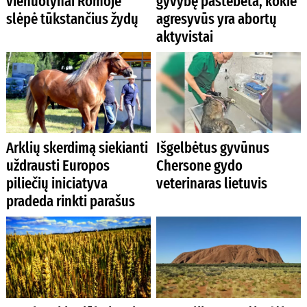
vienuolynai Romoje
gyvybę pastebėta, kokie
slėpė tūkstančius žydų
agresyvūs yra abortų
aktyvistai
Arklių skerdimą siekianti
Išgelbėtus gyvūnus
uždrausti Europos
Chersone gydo
piliečių iniciatyva
veterinaras lietuvis
pradeda rinkti parašus