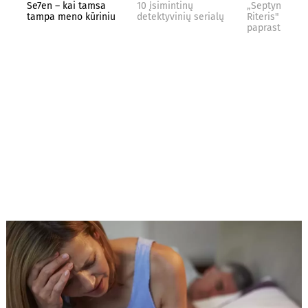
Se7en – kai tamsa
10 įsimintinų
„Septynių Kar
tampa meno kūriniu
detektyvinių serialų
Riteris" – kai
paprastumas 