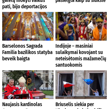
galėtų mokyti vaikus
pasielgta kaip su šiukšle
pati, bijo deportacijos
Barselonos Sagrada
Indijoje – masiniai
Familia bazilikos statyba
sulaikymai kovojant su
beveik baigta
neteisėtomis mažamečių
santuokomis
Naujasis kardinolas
Briuselis siekia per