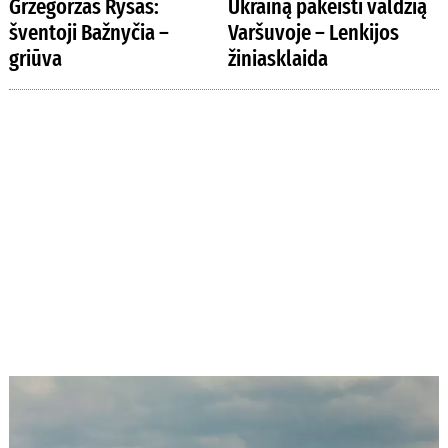
Grzegorzas Rysas:
Ukrainą pakeisti valdžią
šventoji Bažnyčia –
Varšuvoje – Lenkijos
griūva
žiniasklaida