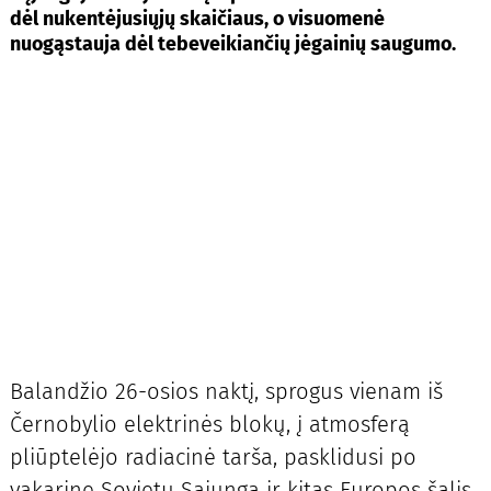
dėl nukentėjusiųjų skaičiaus, o visuomenė
nuogąstauja dėl tebeveikiančių jėgainių saugumo.
Balandžio 26-osios naktį, sprogus vienam iš
Černobylio elektrinės blokų, į atmosferą
pliūptelėjo radiacinė tarša, pasklidusi po
vakarinę Sovietų Sąjungą ir kitas Europos šalis.