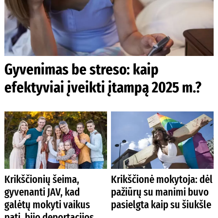
Gyvenimas be streso: kaip
efektyviai įveikti įtampą 2025 m.?
Krikščionių šeima,
Krikščionė mokytoja: dėl
gyvenanti JAV, kad
pažiūrų su manimi buvo
galėtų mokyti vaikus
pasielgta kaip su šiukšle
pati, bijo deportacijos