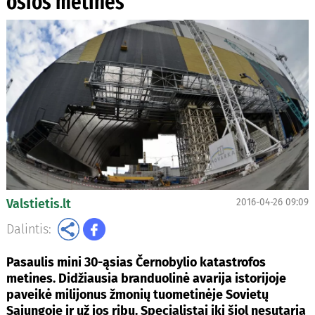
osios metinės
Valstietis.lt
2016-04-26 09:09
Dalintis:
Pasaulis mini 30-ąsias Černobylio katastrofos
metines. Didžiausia branduolinė avarija istorijoje
paveikė milijonus žmonių tuometinėje Sovietų
Sąjungoje ir už jos ribų. Specialistai iki šiol nesutaria