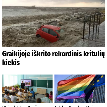
Graikijoje iškrito rekordinis kritulių
kiekis