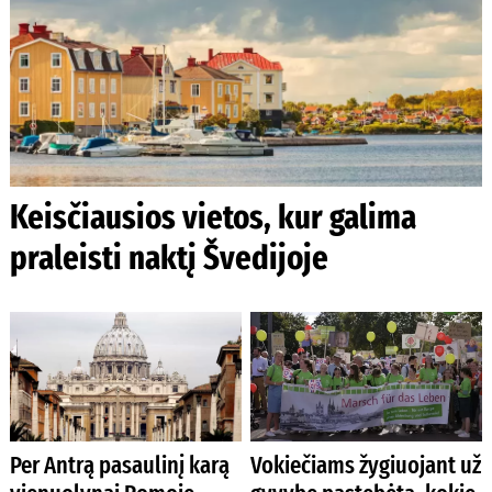
Keisčiausios vietos, kur galima
praleisti naktį Švedijoje
Per Antrą pasaulinį karą
Vokiečiams žygiuojant už