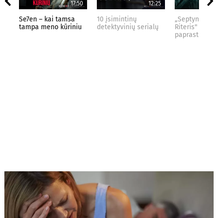
17:50
12:25
Se7en – kai tamsa
10 įsimintinų
„Septynių Kar
tampa meno kūriniu
detektyvinių serialų
Riteris" – kai
paprastumas 