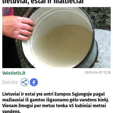
lietuviai, estai ir maltiečiai
Valstietis.lt
2020-04-01 12:36
Dalintis:
Lietuviai ir estai yra antri Europos Sąjungoje pagal
mažiausiai iš gamtos išgaunamo gėlo vandens kiekį.
Vienam žmogui per metus tenka 45 kubiniai metrai
vandens.