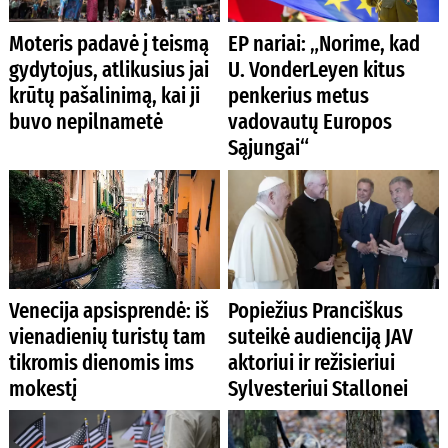
Moteris padavė į teismą
EP nariai: „Norime, kad
gydytojus, atlikusius jai
U. VonderLeyen kitus
krūtų pašalinimą, kai ji
penkerius metus
buvo nepilnametė
vadovautų Europos
Sąjungai“
Venecija apsisprendė: iš
Popiežius Pranciškus
vienadienių turistų tam
suteikė audienciją JAV
tikromis dienomis ims
aktoriui ir režisieriui
mokestį
Sylvesteriui Stallonei