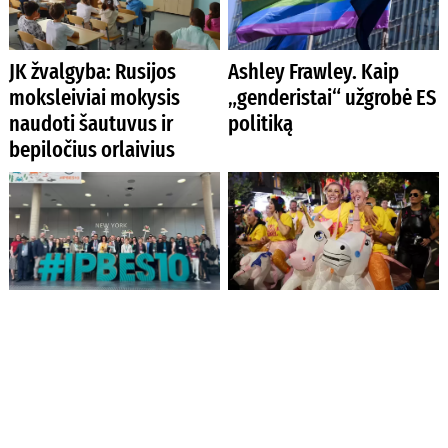
JK žvalgyba: Rusijos
Ashley Frawley. Kaip
moksleiviai mokysis
„genderistai“ užgrobė ES
naudoti šautuvus ir
politiką
bepiločius orlaivius
Pasaulio
Religijos laisvei
gamtosaugininkų
Australijoje iškilo
susitikime – nerimas dėl
grėsmė dėl naujojo
invazinių svetimžemių
Lyties keitimo įstatymo
rūšių plitimo