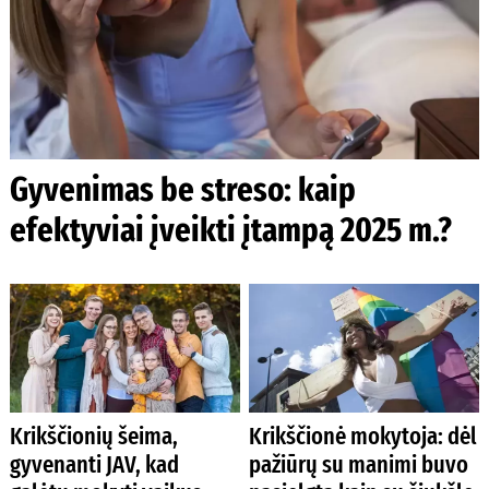
Gyvenimas be streso: kaip
efektyviai įveikti įtampą 2025 m.?
Krikščionių šeima,
Krikščionė mokytoja: dėl
gyvenanti JAV, kad
pažiūrų su manimi buvo