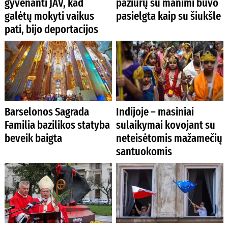
gyvenanti JAV, kad
pažiūrų su manimi buvo
galėtų mokyti vaikus
pasielgta kaip su šiukšle
pati, bijo deportacijos
Barselonos Sagrada
Indijoje – masiniai
Familia bazilikos statyba
sulaikymai kovojant su
beveik baigta
neteisėtomis mažamečių
santuokomis