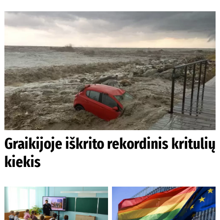
Graikijoje iškrito rekordinis kritulių
kiekis