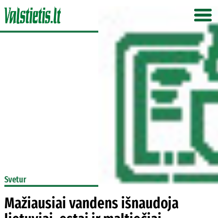
Svetur
Mažiausiai vandens išnaudoja