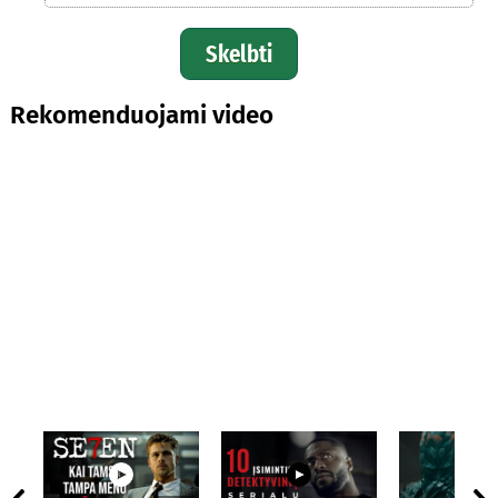
Skelbti
Rekomenduojami video