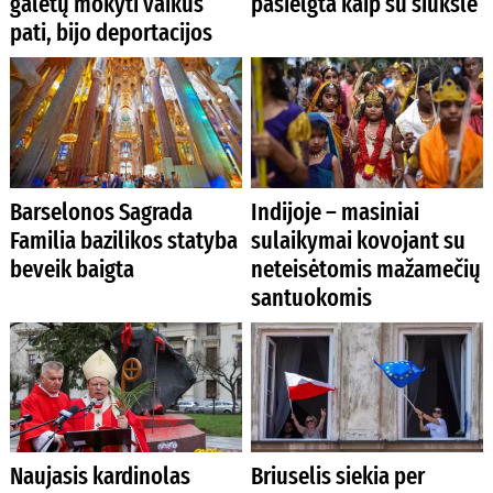
galėtų mokyti vaikus
pasielgta kaip su šiukšle
pati, bijo deportacijos
Barselonos Sagrada
Indijoje – masiniai
Familia bazilikos statyba
sulaikymai kovojant su
beveik baigta
neteisėtomis mažamečių
santuokomis
Naujasis kardinolas
Briuselis siekia per