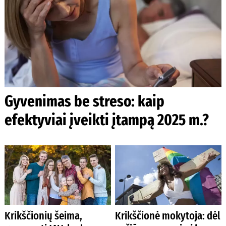
Gyvenimas be streso: kaip
efektyviai įveikti įtampą 2025 m.?
Krikščionių šeima,
Krikščionė mokytoja: dėl