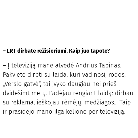
– LRT dirbate režisieriumi. Kaip juo tapote?
– Į televiziją mane atvedė Andrius Tapinas.
Pakvietė dirbti su laida, kuri vadinosi, rodos,
„Verslo gatvė“, tai įvyko daugiau nei prieš
dvidešimt metų. Padėjau rengiant laidą: dirbau
su reklama, ieškojau rėmėjų, medžiagos... Taip
ir prasidėjo mano ilga kelionė per televiziją.