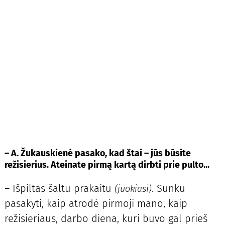
– A. Žukauskienė pasako, kad štai – jūs būsite
režisierius. Ateinate pirmą kartą dirbti prie pulto...
– Išpiltas šaltu prakaitu
. Sunku
(juokiasi)
pasakyti, kaip atrodė pirmoji mano, kaip
režisieriaus, darbo diena, kuri buvo gal prieš