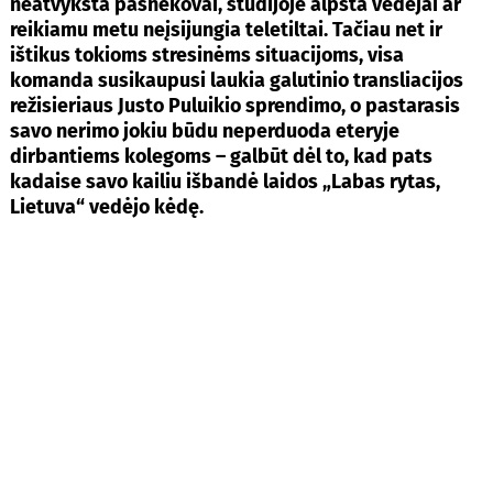
neatvyksta pašnekovai, studijoje alpsta vedėjai ar
reikiamu metu neįsijungia teletiltai. Tačiau net ir
ištikus tokioms stresinėms situacijoms, visa
komanda susikaupusi laukia galutinio transliacijos
režisieriaus Justo Puluikio sprendimo, o pastarasis
savo nerimo jokiu būdu neperduoda eteryje
dirbantiems kolegoms – galbūt dėl to, kad pats
kadaise savo kailiu išbandė laidos „Labas rytas,
Lietuva“ vedėjo kėdę.