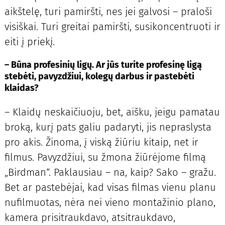
aikštelę, turi pamiršti, nes jei galvosi – praloši
visiškai. Turi greitai pamiršti, susikoncentruoti ir
eiti į priekį.
– Būna profesinių ligų. Ar jūs turite profesinę ligą
stebėti, pavyzdžiui, kolegų darbus ir pastebėti
klaidas?
– Klaidų neskaičiuoju, bet, aišku, jeigu pamatau
broką, kurį pats galiu padaryti, jis nepraslysta
pro akis. Žinoma, į viską žiūriu kitaip, net ir
filmus. Pavyzdžiui, su žmona žiūrėjome filmą
„Birdman“. Paklausiau – na, kaip? Sako – gražu.
Bet ar pastebėjai, kad visas filmas vienu planu
nufilmuotas, nėra nei vieno montažinio plano,
kamera prisitraukdavo, atsitraukdavo,