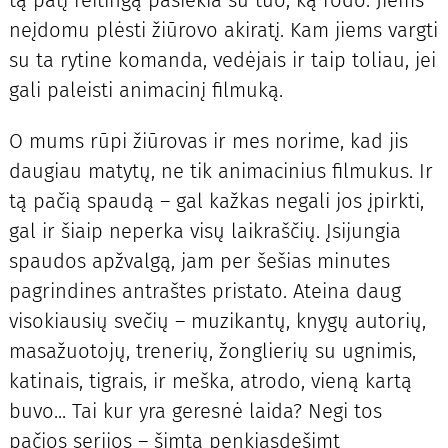
tą patį reitingą pasiekia su tuo, ką rodo. Jiems
neįdomu plėsti žiūrovo akiratį. Kam jiems vargti
su ta rytine komanda, vedėjais ir taip toliau, jei
gali paleisti animacinį filmuką.
O mums rūpi žiūrovas ir mes norime, kad jis
daugiau matytų, ne tik animacinius filmukus. Ir
tą pačią spaudą – gal kažkas negali jos įpirkti,
gal ir šiaip neperka visų laikraščių. Įsijungia
spaudos apžvalgą, jam per šešias minutes
pagrindines antraštes pristato. Ateina daug
visokiausių svečių – muzikantų, knygų autorių,
masažuotojų, trenerių, žonglierių su ugnimis,
katinais, tigrais, ir meška, atrodo, vieną kartą
buvo... Tai kur yra geresnė laida? Negi tos
pačios serijos – šimtą penkiasdešimt