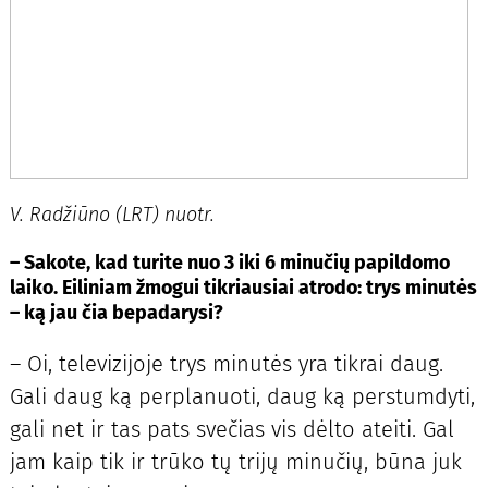
V. Radžiūno (LRT) nuotr.
– Sakote, kad turite nuo 3 iki 6 minučių papildomo
laiko. Eiliniam žmogui tikriausiai atrodo: trys minutės
– ką jau čia bepadarysi?
– Oi, televizijoje trys minutės yra tikrai daug.
Gali daug ką perplanuoti, daug ką perstumdyti,
gali net ir tas pats svečias vis dėlto ateiti. Gal
jam kaip tik ir trūko tų trijų minučių, būna juk