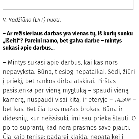
V. Radžiūno (LRT) nuotr.
– Ar režisieriaus darbas yra vienas tų, iš kurių sunku
„išeiti“? Pareini namo, bet galva darbe – mintys
sukasi apie darbus...
– Mintys sukasi apie darbus, kai kas nors
nepavyksta. Būna, tiesiog nepataikai. Sėdi, žiūri
į priekį, bet rankos dirba atskirai. Pirštas
pasislenka per vieną mygtuką – spaudi vieną
kamerą, nuspaudi visai kitą, ir eteryje –
–
TADAM
bet kas. Bet čia toks mažas brokas. Būna ir
didesnių, kur neišsisuki, imi sau priekaištauti. O
po to supranti, kad nėra prasmės save pjauti.
Čia kaip tenise: padarei klaidą, nepataikei į