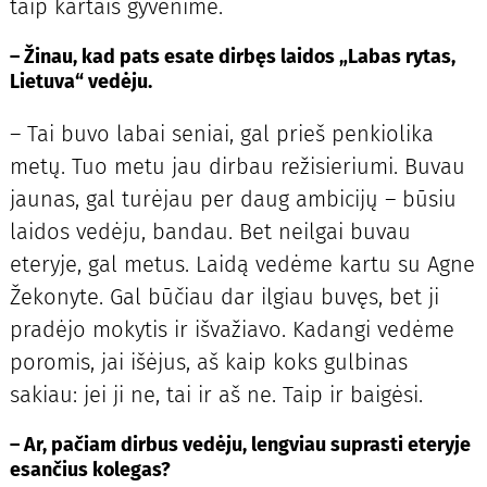
taip kartais gyvenime.
– Žinau, kad pats esate dirbęs laidos „Labas rytas,
Lietuva“ vedėju.
– Tai buvo labai seniai, gal prieš penkiolika
metų. Tuo metu jau dirbau režisieriumi. Buvau
jaunas, gal turėjau per daug ambicijų – būsiu
laidos vedėju, bandau. Bet neilgai buvau
eteryje, gal metus. Laidą vedėme kartu su Agne
Žekonyte. Gal būčiau dar ilgiau buvęs, bet ji
pradėjo mokytis ir išvažiavo. Kadangi vedėme
poromis, jai išėjus, aš kaip koks gulbinas
sakiau: jei ji ne, tai ir aš ne. Taip ir baigėsi.
– Ar, pačiam dirbus vedėju, lengviau suprasti eteryje
esančius kolegas?