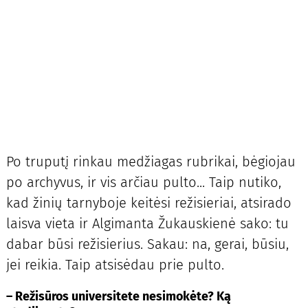
Po truputį rinkau medžiagas rubrikai, bėgiojau
po archyvus, ir vis arčiau pulto... Taip nutiko,
kad žinių tarnyboje keitėsi režisieriai, atsirado
laisva vieta ir Algimanta Žukauskienė sako: tu
dabar būsi režisierius. Sakau: na, gerai, būsiu,
jei reikia. Taip atsisėdau prie pulto.
– Režisūros universitete nesimokėte? Ką