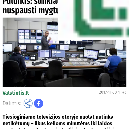
Puluikis: sunkiausia mano darbe –
nuspausti mygtuką
Valstietis.lt
2017-11-30 11:45
Dalintis:
Tiesioginiame televizijos eteryje nuolat nutinka
netikėtumų – likus kelioms minutėms iki laidos