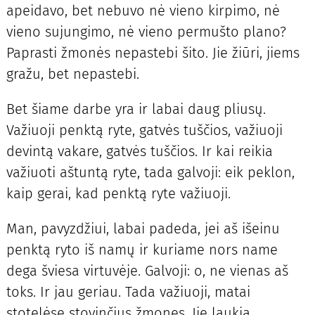
apeidavo, bet nebuvo nė vieno kirpimo, nė
vieno sujungimo, nė vieno permušto plano?
Paprasti žmonės nepastebi šito. Jie žiūri, jiems
gražu, bet nepastebi.
Bet šiame darbe yra ir labai daug pliusų.
Važiuoji penktą ryte, gatvės tuščios, važiuoji
devintą vakare, gatvės tuščios. Ir kai reikia
važiuoti aštuntą ryte, tada galvoji: eik peklon,
kaip gerai, kad penktą ryte važiuoji.
Man, pavyzdžiui, labai padeda, jei aš išeinu
penktą ryto iš namų ir kuriame nors name
dega šviesa virtuvėje. Galvoji: o, ne vienas aš
toks. Ir jau geriau. Tada važiuoji, matai
stotelėse stovinčius žmones. Jie laukia