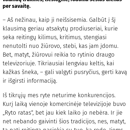
per savaitę.
– Aš nežinau, kaip ji neišsisemia. Galbūt į šį
klausimą geriau atsakytų prodiuseriai, kurie
seka reitingų kilimus, kritimus, stengiasi
nenutolti nuo žiūrovo, stebi, kas jam įdomu.
Bet, matyt, žiūrovui reikia to rytinio draugo
televizoriuje. Tikriausiai lengviau keltis, kai
kažkas šneka, – gali valgyti pusryčius, gerti kavą
ir išgirsti informaciją.
Iš tikrųjų mes ryte neturime konkurencijos.
Kurį laiką vienoje komercinėje televizijoje buvo
„Ryto ratas“, bet jau kiek laiko jo nebėra. Ir jie
net nebando gaivinti šios tradicijos, nes, matyt,