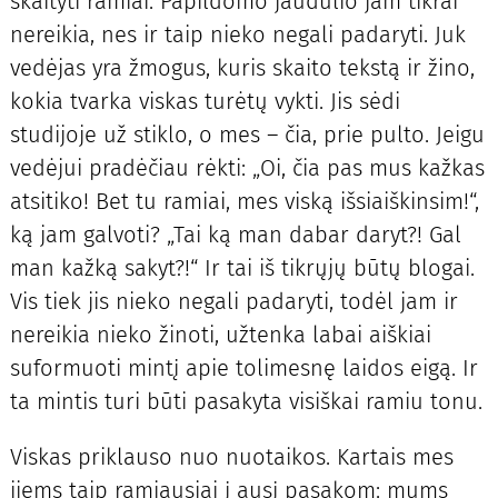
skaityti ramiai. Papildomo jaudulio jam tikrai
nereikia, nes ir taip nieko negali padaryti. Juk
vedėjas yra žmogus, kuris skaito tekstą ir žino,
kokia tvarka viskas turėtų vykti. Jis sėdi
studijoje už stiklo, o mes – čia, prie pulto. Jeigu
vedėjui pradėčiau rėkti: „Oi, čia pas mus kažkas
atsitiko! Bet tu ramiai, mes viską išsiaiškinsim!“,
ką jam galvoti? „Tai ką man dabar daryt?! Gal
man kažką sakyt?!“ Ir tai iš tikrųjų būtų blogai.
Vis tiek jis nieko negali padaryti, todėl jam ir
nereikia nieko žinoti, užtenka labai aiškiai
suformuoti mintį apie tolimesnę laidos eigą. Ir
ta mintis turi būti pasakyta visiškai ramiu tonu.
Viskas priklauso nuo nuotaikos. Kartais mes
jiems taip ramiausiai į ausį pasakom: mums