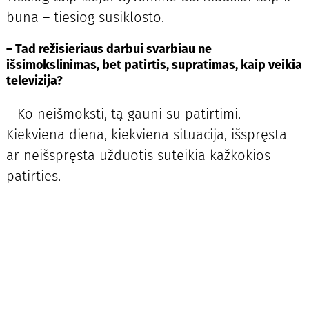
būna – tiesiog susiklosto.
– Tad režisieriaus darbui svarbiau ne
išsimokslinimas, bet patirtis, supratimas, kaip veikia
televizija?
– Ko neišmoksti, tą gauni su patirtimi.
Kiekviena diena, kiekviena situacija, išspręsta
ar neišspręsta užduotis suteikia kažkokios
patirties.