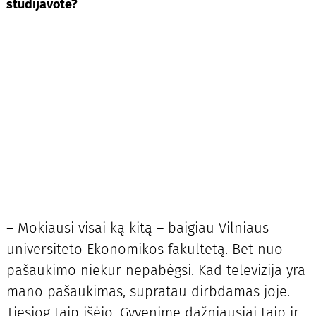
studijavote?
– Mokiausi visai ką kitą – baigiau Vilniaus
universiteto Ekonomikos fakultetą. Bet nuo
pašaukimo niekur nepabėgsi. Kad televizija yra
mano pašaukimas, supratau dirbdamas joje.
Tiesiog taip išėjo. Gyvenime dažniausiai taip ir