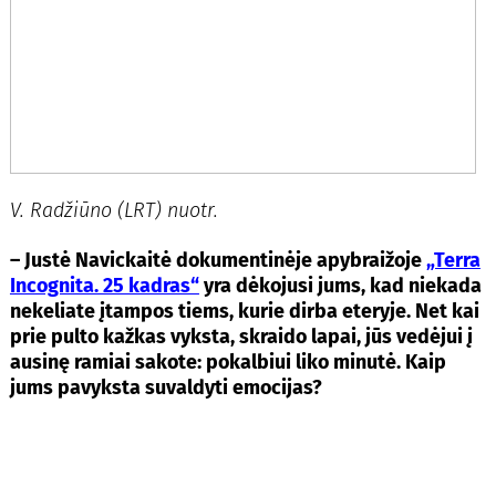
V. Radžiūno (LRT) nuotr.
– Justė Navickaitė dokumentinėje apybraižoje
„Terra
Incognita. 25 kadras“
yra dėkojusi jums, kad niekada
nekeliate įtampos tiems, kurie dirba eteryje. Net kai
prie pulto kažkas vyksta, skraido lapai, jūs vedėjui į
ausinę ramiai sakote: pokalbiui liko minutė. Kaip
jums pavyksta suvaldyti emocijas?