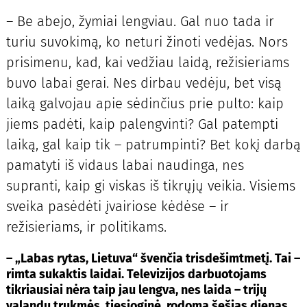
– Be abejo, žymiai lengviau. Gal nuo tada ir
turiu suvokimą, ko neturi žinoti vedėjas. Nors
prisimenu, kad, kai vedžiau laidą, režisieriams
buvo labai gerai. Nes dirbau vedėju, bet visą
laiką galvojau apie sėdinčius prie pulto: kaip
jiems padėti, kaip palengvinti? Gal patempti
laiką, gal kaip tik – patrumpinti? Bet kokį darbą
pamatyti iš vidaus labai naudinga, nes
supranti, kaip gi viskas iš tikrųjų veikia. Visiems
sveika pasėdėti įvairiose kėdėse – ir
režisieriams, ir politikams.
– „Labas rytas, Lietuva“ švenčia trisdešimtmetį. Tai –
rimta sukaktis laidai. Televizijos darbuotojams
tikriausiai nėra taip jau lengva, nes laida – trijų
valandų trukmės, tiesioginė, rodoma šešias dienas