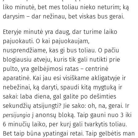
liko minutė, bet mes toliau nieko neturim; ką
darysim – dar nežinau, bet viskas bus gerai.
Eteryje minutė yra daug, dar turime laiko
pajuokauti. O kai pajuokaujam,
nusprendžiame, kas gi bus toliau. O pačiu
blogiausiu atveju, kuris tik gali nutikti prie
pulto, yra gelbėjimosi ratas – centrinė
aparatinė. Kai jau esi visiškame akligatvyje ir
nebežinai, ką daryti, spaudi kitą mygtuką ir
sakai: laba diena, gal galite po dešimties
sekundžių atsijungti? Jie sako: oh, na, gerai. Ir
į anonsų bloką. Taip gauni nuo 3 iki
persijungia
6 minučių laiko, per kurį gali tvarkytis toliau.
Bet taip būna ypatingai retai. Taip gelbėtis man