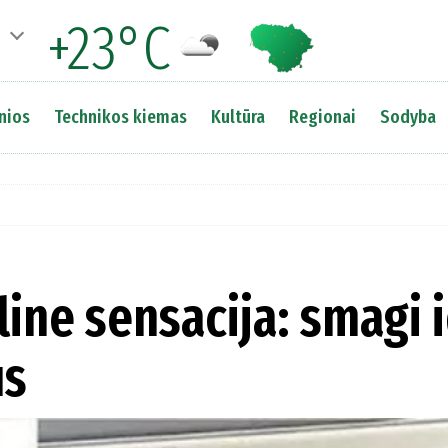
+23°C
nios
Technikos kiemas
Kultūra
Regionai
Sodyba
line sensacija: smagi 
us