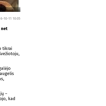
6-10-11 10:05
 net
 tikrai
švežiotoju,
galėjo
Daugelis
as,
jų –
nojo, kad