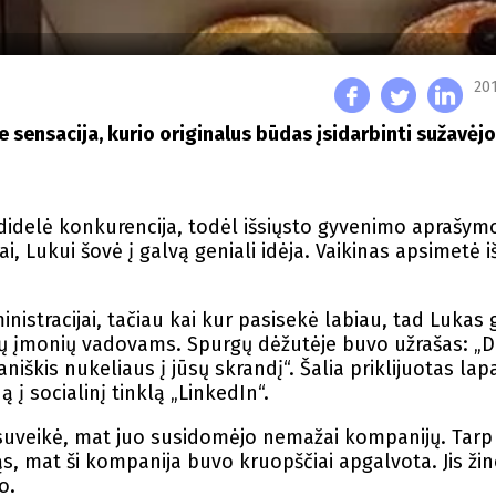
201
e sensacija, kurio originalus būdas įsidarbinti sužavėjo
 didelė konkurencija, todėl išsiųsto gyvenimo aprašymo
, Lukui šovė į galvą geniali idėja. Vaikinas apsimetė i
istracijai, tačiau kai kur pasisekė labiau, tad Lukas 
usių įmonių vadovams. Spurgų dėžutėje buvo užrašas: „
iškis nukeliaus į jūsų skrandį“. Šalia priklijuotas lap
 į socialinį tinklą „LinkedIn“.
 suveikė, mat juo susidomėjo nemažai kompanijų. Tarp 
osiąs, mat ši kompanija buvo kruopščiai apgalvota. Jis ži
o.