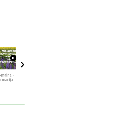
09:44
04:49
15:29
omaina - praktinė
Kompostas - praktinė
Vidzgirio pažintinis
ormacija
informacija
takas - Gabrielius Ser