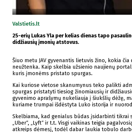
Valstietis.lt
25-erių Lukas Yla per kelias dienas tapo pasaulin
didžiausių įmonių atstovus.
Šiuo metu JAV gyvenantis lietuvis žino, kokia čia
neužtenka. Kaip skelbia užsienio naujienų portalai
kuris įmonėms pristato spurgas.
Kai kuriose vietose skanumynus teko palikti admin
spurgas pristatyti tiesiog žinomiausių ir didžia
gyvenimo aprašymų nukeliauja į šiukšlių dėžę, man
kuriame trumpai išdėstyta Luko istorija ir nuorodą
Skelbiama, kad genialus būdas įsidarbinti tikrai
„Uber“, „Lyft“ ir t.t. Visgi vaikinas teigia pagalv
atkreips dėmesį, todėl dabar laukia tobulo darb