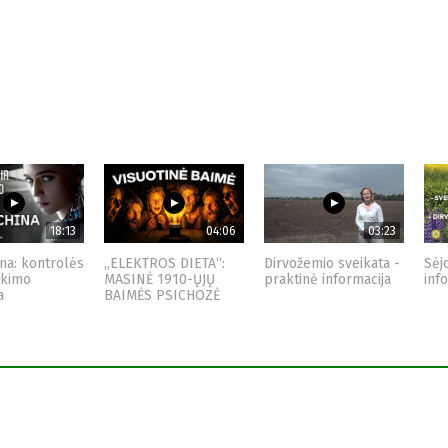
18:13
04:06
03:23
na: kontrolės
„ELEKTROS DIETA“:
Dirvožemio sveikata -
Sėj
nkimo
MASINĖ 1910-ŲJŲ
praktinė informacija
inf
a
BAIMĖS PSICHOZĖ