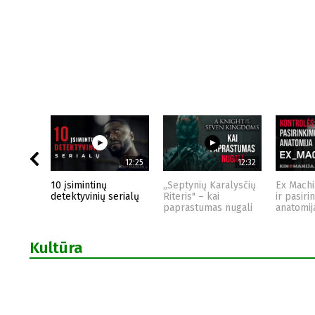
12:25
12:32
10 įsimintinų
„Septynių Karalysčių
Ex Machi
detektyvinių serialų
Riteris" – kai
ir pasiri
paprastumas nugali
anatomij
Kultūra