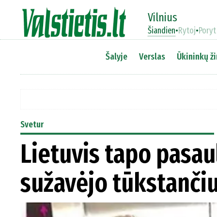
Vilnius
Šiandien
•
Rytoj
•
Poryt
Šalyje
Verslas
Ūkininkų ži
Svetur
Lietuvis tapo pasau
sužavėjo tūkstanči