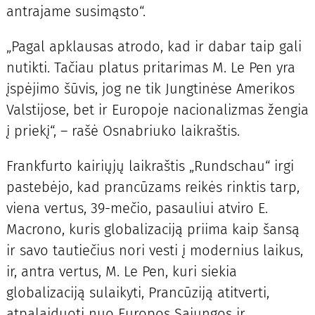
antrajame susimąsto“.
„Pagal apklausas atrodo, kad ir dabar taip gali
nutikti. Tačiau platus pritarimas M. Le Pen yra
įspėjimo šūvis, jog ne tik Jungtinėse Amerikos
Valstijose, bet ir Europoje nacionalizmas žengia
į priekį“, – rašė Osnabriuko laikraštis.
Frankfurto kairiųjų laikraštis „Rundschau“ irgi
pastebėjo, kad prancūzams reikės rinktis tarp,
viena vertus, 39-mečio, pasauliui atviro E.
Macrono, kuris globalizaciją priima kaip šansą
ir savo tautiečius nori vesti į modernius laikus,
ir, antra vertus, M. Le Pen, kuri siekia
globalizaciją sulaikyti, Prancūziją atitverti,
atpalaiduoti nuo Europos Sąjungos ir