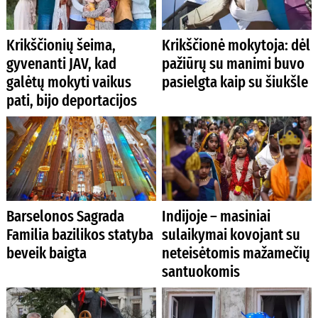
Krikščionių šeima,
Krikščionė mokytoja: dėl
gyvenanti JAV, kad
pažiūrų su manimi buvo
galėtų mokyti vaikus
pasielgta kaip su šiukšle
pati, bijo deportacijos
Barselonos Sagrada
Indijoje – masiniai
Familia bazilikos statyba
sulaikymai kovojant su
beveik baigta
neteisėtomis mažamečių
santuokomis