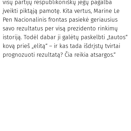
visų partijų respublikoniškų jėgų pagalba
įveikti piktąją pamotę. Kita vertus, Marine Le
Pen Nacionalinis frontas pasiekė geriausius
savo rezultatus per visą prezidento rinkimų
istoriją. Todėl dabar ji galėtų paskelbti „tautos“
kovą prieš „elitą“ – ir kas tada išdrįstų tvirtai
prognozuoti rezultatą? Čia reikia atsargos.“