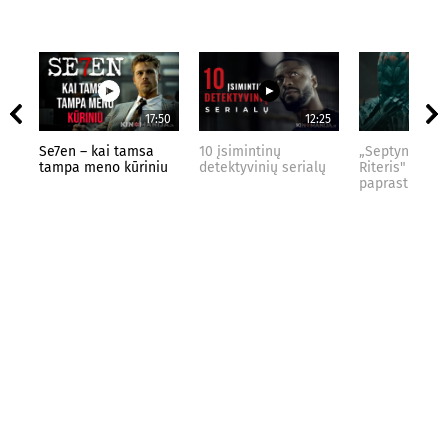
17:50
12:25
Se7en – kai tamsa
10 įsimintinų
„Septynių Kar
tampa meno kūriniu
detektyvinių serialų
Riteris" – kai
paprastumas 