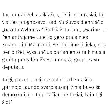
Tačiau daugelis laikraščių, jei ir ne drąsiai, tai
vis tiek prognozavo, kad, Varšuvos dienraščio
„Gazeta Wyborcza“ žodžiais tariant, „Marine Le
Pen antrajame ture ko gero pralaimės
Emanueliui Macronui. Bet žaidime ji lieka, nes
per birželį vyksiančius parlamento rinkimus ji
galėtų pergalėn išvesti nemažą grupę savo
deputatų.
Taigi, pasak Lenkijos sostinės dienraščio,
„pirmojo raundo svarbiausioji žinia buvo ši:
demokratijai – taip, tačiau ne tokiai, kaip ligi
šiol“.