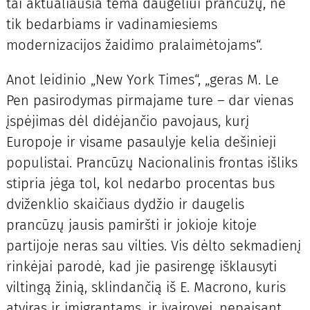
tai aktualiausia tema daugeliui prancūzų, ne
tik bedarbiams ir vadinamiesiems
modernizacijos žaidimo pralaimėtojams“.
Anot leidinio „New York Times“, „geras M. Le
Pen pasirodymas pirmajame ture – dar vienas
įspėjimas dėl didėjančio pavojaus, kurį
Europoje ir visame pasaulyje kelia dešinieji
populistai. Prancūzų Nacionalinis frontas išliks
stipria jėga tol, kol nedarbo procentas bus
dviženklio skaičiaus dydžio ir daugelis
prancūzų jausis pamiršti ir jokioje kitoje
partijoje neras sau vilties. Vis dėlto sekmadienį
rinkėjai parodė, kad jie pasirengę išklausyti
viltingą žinią, sklindančią iš E. Macrono, kuris
atviras ir imigrantams, ir įvairovei, nepaisant