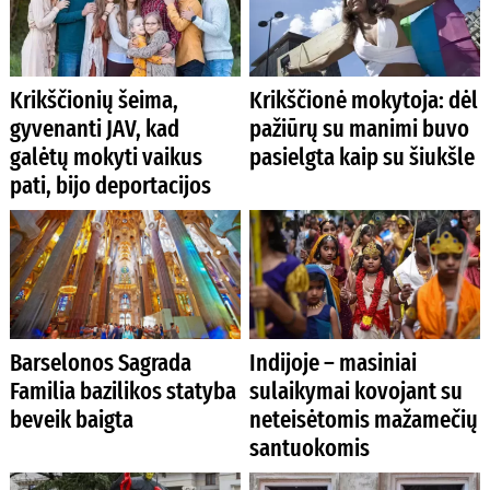
Krikščionių šeima,
Krikščionė mokytoja: dėl
gyvenanti JAV, kad
pažiūrų su manimi buvo
galėtų mokyti vaikus
pasielgta kaip su šiukšle
pati, bijo deportacijos
Barselonos Sagrada
Indijoje – masiniai
Familia bazilikos statyba
sulaikymai kovojant su
beveik baigta
neteisėtomis mažamečių
santuokomis