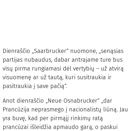
Dienraščio „Saarbrucker“ nuomone, „senąsias
partijas nubaudus, dabar antrajame ture bus
visų pirma rungiamasi dėl vertybių – už atvirą
visuomenę ar už tautą, kuri susitraukia ir
pasitraukia į save pačią“.
Anot dienraščio „Neue Osnabrucker“ „dar
Prancūzija neprasmego į nacionalistų liūną. Jau
yra buvę, kad per pirmąjį rinkimų ratą
prancūzai išleidžia apmaudo garą, o paskui