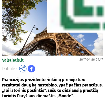
Valstietis.lt
2017-04-26 09:47
Dalintis:
Prancūzijos prezidento rinkimų pirmojo turo
rezultatai daug ką nustebino, ypač pačius prancūzus.
„Tai istorinis poslinkis“, sušuko didžiausią prestižą
turintis Paryžiaus dienraštis „Monde“.