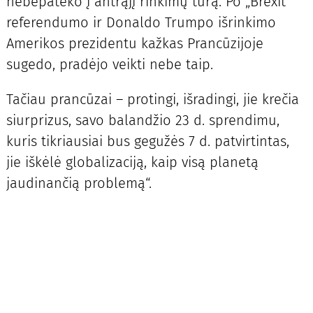
nebepateko į antrąjį rinkimų turą. Po „Brexit“
referendumo ir Donaldo Trumpo išrinkimo
Amerikos prezidentu kažkas Prancūzijoje
sugedo, pradėjo veikti nebe taip.
Tačiau prancūzai – protingi, išradingi, jie krečia
siurprizus, savo balandžio 23 d. sprendimu,
kuris tikriausiai bus gegužės 7 d. patvirtintas,
jie iškėlė globalizaciją, kaip visą planetą
jaudinančią problemą“.