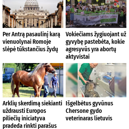
Per Antrą pasaulinį karą
Vokiečiams žygiuojant už
vienuolynai Romoje
gyvybę pastebėta, kokie
slėpė tūkstančius žydų
agresyvūs yra abortų
aktyvistai
Arklių skerdimą siekianti
Išgelbėtus gyvūnus
uždrausti Europos
Chersone gydo
piliečių iniciatyva
veterinaras lietuvis
pradeda rinkti parašus