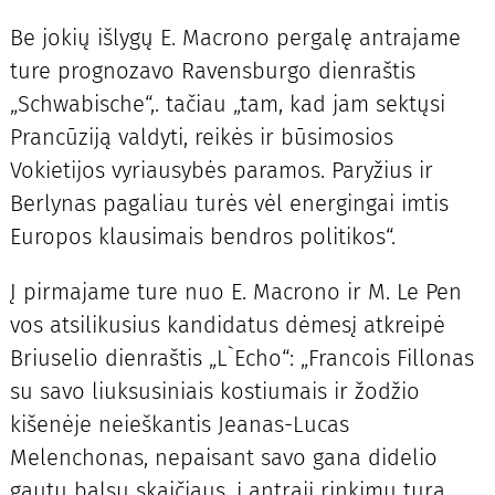
Be jokių išlygų E. Macrono pergalę antrajame
ture prognozavo Ravensburgo dienraštis
„Schwabische“,. tačiau „tam, kad jam sektųsi
Prancūziją valdyti, reikės ir būsimosios
Vokietijos vyriausybės paramos. Paryžius ir
Berlynas pagaliau turės vėl energingai imtis
Europos klausimais bendros politikos“.
Į pirmajame ture nuo E. Macrono ir M. Le Pen
vos atsilikusius kandidatus dėmesį atkreipė
Briuselio dienraštis „L`Echo“: „Francois Fillonas
su savo liuksusiniais kostiumais ir žodžio
kišenėje neieškantis Jeanas-Lucas
Melenchonas, nepaisant savo gana didelio
gautų balsų skaičiaus, į antrąjį rinkimų turą