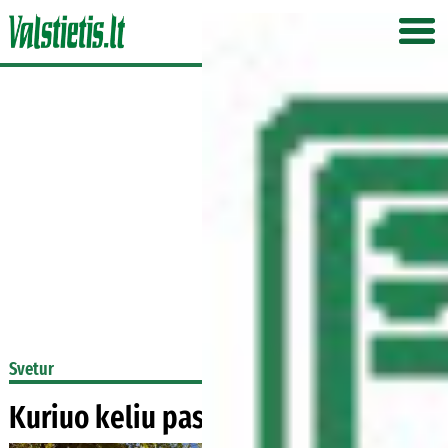
Svetur
Kuriuo keliu pasuks prancūzai?