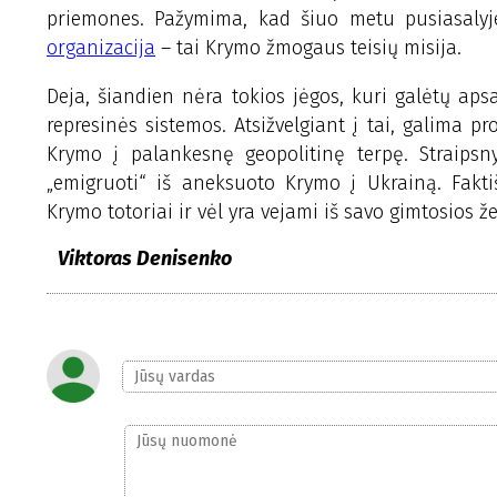
priemones. Pažymima, kad šiuo metu pusiasalyje
organizacija
– tai Krymo žmogaus teisių misija.
Deja, šiandien nėra tokios jėgos, kuri galėtų aps
represinės sistemos. Atsižvelgiant į tai, galima p
Krymo į palankesnę geopolitinę terpę. Straipsny
„emigruoti“ iš aneksuoto Krymo į Ukrainą. Fakti
Krymo totoriai ir vėl yra vejami iš savo gimtosios ž
Viktoras Denisenko