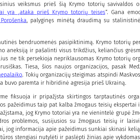
esinius veiksmus prieš šią Krymo totorių savivaldos o
tai yra „ataka prieš Krymo totorių teises
“. Gana emoc
 Porošenka
, palyginęs minėtą draudimą su stalinistinė
autinės bendruomenės pasipiktinimą. Krymo totorių pe
mo aneksiją ir pašalinti visus trikdžius, keliančius grėsm
lius ne tik persekioja nepriklausomas Krymo totorių org
orusiškas. Tiesa, šios naujos organizacijos, pasak Med
 nepalaiko
. Tokių organizacijų steigimas atspindi Maskvos
ia buvo paremta ir hibridinė agresija prieš Ukrainą.
e fiksuoja ir pripažįsta skirtingos tarptautinės orga
uos pažeidimus taip pat kalba žmogaus teisių ekspertai 
ažįstama, jog Krymo totoriai yra ne vienintelė grupė žm
dros problemos, susijusios su žmogaus teisių ir laisvi
ai, jog informacija apie pažeidimus sunkiai skinasi kelią
tūros stengiasi nutylėti ir paslėpti žinias apie vykdomas