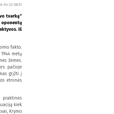
6-04-22 08:51
avo tvarką“
os oponentų
ektyvos. Iš
bimo fakto.
. 1944 metų
ines žemes.
ors pačioje
as grįžti į
ios etninės
š praktinės
uaciją kiek
kvai, Krymo