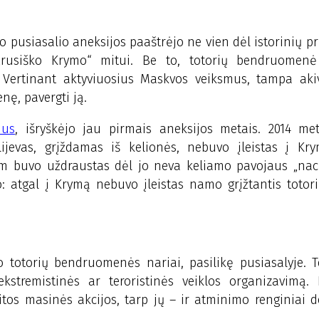
 pusiasalio aneksijos paaštrėjo ne vien dėl istorinių pri
usiško Krymo“ mitui. Be to, totorių bendruomenė
ą. Vertinant aktyviuosius Maskvos veiksmus, tampa aki
nę, pavergti ją.
ius
, išryškėjo jau pirmais aneksijos metais. 2014 me
ijevas, grįždamas iš kelionės, nebuvo įleistas į Kry
“ jam buvo uždraustas dėl jo neva keliamo pavojaus „na
o: atgal į Krymą nebuvo įleistas namo grįžtantis totor
 totorių bendruomenės nariai, pasilikę pusiasalyje. 
kstremistinės ar teroristinės veiklos organizavimą. 
os masinės akcijos, tarp jų – ir atminimo renginiai d