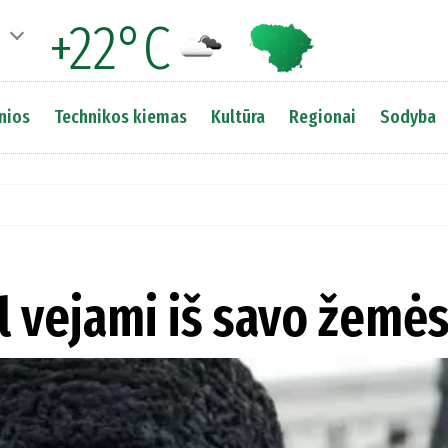
+22°C
nios
Technikos kiemas
Kultūra
Regionai
Sodyba
ėl vejami iš savo žemė