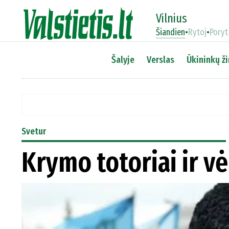
Vilnius
Šiandien
•
Rytoj
•
Poryt
Šalyje
Verslas
Ūkininkų ži
Svetur
Krymo totoriai ir v