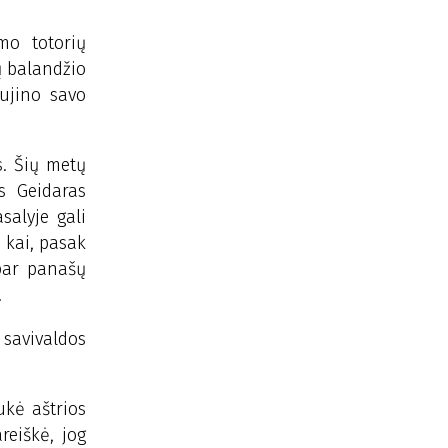
mo totorių
ų balandžio
aujino savo
s. Šių metų
s Geidaras
salyje gali
 kai, pasak
bar panašų
.
 savivaldos
ukė aštrios
reiškė, jog