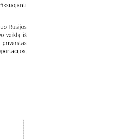
iksuojanti
nuo Rusijos
o veiklą iš
priverstas
ortacijos,