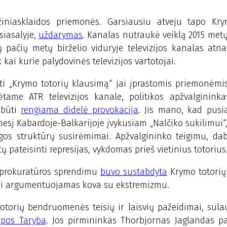
iniasklaidos priemonės. Garsiausiu atveju tapo Kry
siasalyje,
uždarymas
. Kanalas nutraukė veiklą 2015 met
ų pačių metų birželio viduryje televizijos kanalas atn
ik kai kurie palydovinės televizijos vartotojai.
ti „Krymo totorių klausimą“ jai įprastomis priemonėmi
ame ATR televizijos kanale, politikos apžvalgininka
 būti
rengiama didelė provokacija
. Jis mano, kad pusia
nesį Kabardoje-Balkarijoje įvykusiam „Nalčiko sukilimui“,
gos struktūrų susirėmimai. Apžvalgininko teigimu, da
 pateisinti represijas, vykdomas prieš vietinius totorius
o prokuratūros sprendimu
buvo sustabdyta
Krymo totorių
liai argumentuojamas kova su ekstremizmu.
totorių bendruomenės teisių ir laisvių pažeidimai, sula
opos Taryba
. Jos pirmininkas Thorbjornas Jaglandas pa