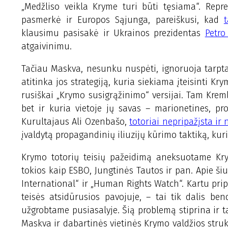
„Medžliso veikla Kryme turi būti tęsiama“. Repr
pasmerkė ir Europos Sąjunga, pareiškusi, kad
klausimu pasisakė ir Ukrainos prezidentas
Petro
atgaivinimu.
Tačiau Maskva, nesunku nuspėti, ignoruoja tarpt
atitinka jos strategiją, kuria siekiama įteisinti Kry
rusiškai „Krymo susigrąžinimo“ versijai. Tam Krem
bet ir kuria vietoje jų savas – marionetines, pr
Kurultajaus Ali Ozenbašo,
totoriai nepripažįsta ir
įvaldytą propagandinių iliuzijų kūrimo taktiką, kur
Krymo totorių teisių pažeidimą aneksuotame Krym
tokios kaip ESBO, Jungtinės Tautos ir pan. Apie ši
International“ ir „Human Rights Watch“. Kartu prip
teisės atsidūrusios pavojuje, – tai tik dalis ben
užgrobtame pusiasalyje. Šią problemą stiprina ir t
Maskva ir dabartinės vietinės Krymo valdžios struk