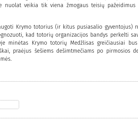
 nuolat veikia tik viena žmogaus teisių pažeidimus f
augoti Krymo totorius (ir kitus pusiasalio gyventojus) 
rognozuoti, kad totorių organizacijos bandys perkelti sav
je minėtas Krymo totorių Medžlisas greičiausiai bus 
škai, praėjus šešiems dešimtmečiams po pirmosios dep
emės.