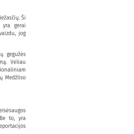
ežasčių. Ši
 yra gerai
vaizdu, jog
tų gegužės
mą. Vėliau
cionaliniam
ių Medžliso
Teisėsaugos
Be to, yra
eportacijos