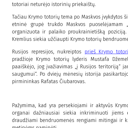
totoriai neturėjo istorinių priekaištų.
Tačiau Krymo totorių tema po Maskvos įvykdytos šio
etninė grupė trukdo Maskvos puoselėjamam „r
organizuota ir palaiko proukrainietišką pozicij
Kremlius siekia užčiaupti Krymo totorių bendruome
Rusijos represijos, nukreiptos
prieš Krymo totor
pradžioje Krymo totorių lyderis Mustafa Džemel
paaiškėjo, jog įvažiavimas „į Rusijos teritoriją
saugumui“. Po dviejų mėnesių istorija pasikartoj
pirmininkas Rafatas Čiubarovas.
Pažymima, kad yra persekiojami ir aktyvūs Krymo
organai dažniausiai siekia inkriminuoti jiems e
draudžiami bendruomenės rengiami mitingai ir kit
metinėms paminėti.