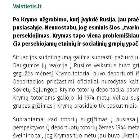
Valstietis.lt
Po Krymo užgrobimo, kurį įvykdė Rusija, jau pra
pusiasalyje. Nenuostabu, jog esminis šios „tvar
persekiojimas. Krymas tapo viena problemiškiausi
čia persekiojamų etninių ir socialinių grupių ypač 
Situacijos sudėtingumą galima suprasti, pažiūrėjus
Daugumos jų reakcija į Rusijos veiksmus buvo grie
gegužės mėnesį Krymo totoriai buvo deportuoti iš 
Deportacijos priežastimi oficialiai nurodytas ka
Sovietų Sąjungoje Krymo totorių deportacija pasm
Krymą totoriams galiojo iki 1974 metų. Vėliau sug
grupės grįžimas į Krymą prasidėjo tik paskutiniais
Suprantama, kad totorių sugrįžimas į pusiasalį 
perspektyvos (į deportuotų totorių žemes 1944 metai
švelnino tai, jog Krymas tuo metu jau buvo Ukrainos