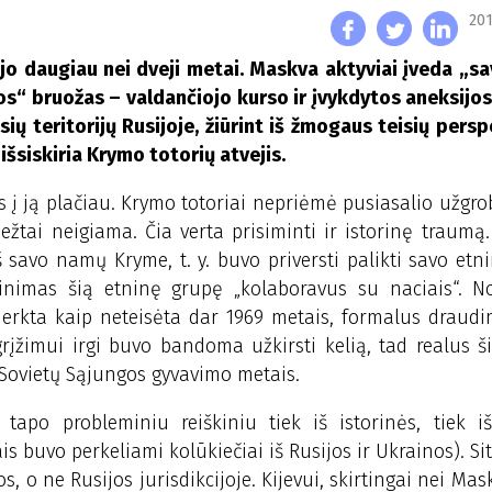
201
ėjo daugiau nei dveji metai. Maskva aktyviai įveda „s
kos“ bruožas – valdančiojo kurso ir įvykdytos aneksij
ų teritorijų Rusijoje, žiūrint iš žmogaus teisių persp
išsiskiria Krymo totorių atvejis.
 į ją plačiau. Krymo totoriai nepriėmė pusiasalio užgro
žtai neigiama. Čia verta prisiminti ir istorinę traumą
savo namų Kryme, t. y. buvo priversti palikti savo etn
ltinimas šią etninę grupę „kolaboravus su naciais“. N
erkta kaip neteisėta dar 1969 metais, formalus draudim
rįžimui irgi buvo bandoma užkirsti kelią, tad realus š
 Sovietų Sąjungos gyvavimo metais.
tapo probleminiu reiškiniu tiek iš istorinės, tiek i
s buvo perkeliami kolūkiečiai iš Rusijos ir Ukrainos). Sit
, o ne Rusijos jurisdikcijoje. Kijevui, skirtingai nei Mas