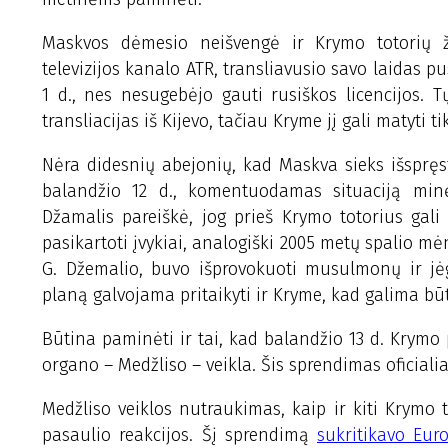
Maskvos dėmesio neišvengė ir Krymo totorių ž
televizijos kanalo ATR, transliavusio savo laidas pu
1 d., nes nesugebėjo gauti rusiškos licencijos. T
transliacijas iš Kijevo, tačiau Kryme jį gali matyti t
Nėra didesnių abejonių, kad Maskva sieks išspręs
balandžio 12 d., komentuodamas situaciją minėt
Džamalis pareiškė, jog prieš Krymo totorius gali
pasikartoti įvykiai, analogiški 2005 metų spalio mė
G. Džemalio, buvo išprovokuoti musulmonų ir jė
planą galvojama pritaikyti ir Kryme, kad galima būtų
Būtina paminėti ir tai, kad balandžio 13 d. Krym
organo – Medžliso – veikla. Šis sprendimas oficia
Medžliso veiklos nutraukimas, kaip ir kiti Krymo 
pasaulio reakcijos. Šį sprendimą
sukritikavo Eur