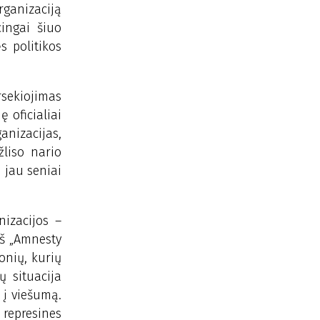
rganizaciją
ingai šiuo
s politikos
rsekiojimas
ę oficialiai
anizacijas,
žliso nario
 jau seniai
nizacijos –
iš „Amnesty
onių, kurių
ų situacija
 į viešumą.
 represines