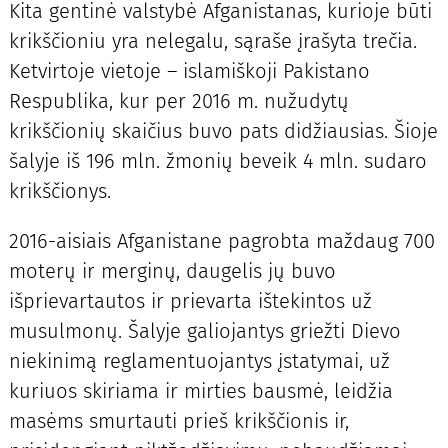
Kita gentinė valstybė Afganistanas, kurioje būti
krikščioniu yra nelegalu, sąraše įrašyta trečia.
Ketvirtoje vietoje – islamiškoji Pakistano
Respublika, kur per 2016 m. nužudytų
krikščionių skaičius buvo pats didžiausias. Šioje
šalyje iš 196 mln. žmonių beveik 4 mln. sudaro
krikščionys.
2016-aisiais Afganistane pagrobta maždaug 700
moterų ir merginų, daugelis jų buvo
išprievartautos ir prievarta ištekintos už
musulmonų. Šalyje galiojantys griežti Dievo
niekinimą reglamentuojantys įstatymai, už
kuriuos skiriama ir mirties bausmė, leidžia
masėms smurtauti prieš krikščionis ir,