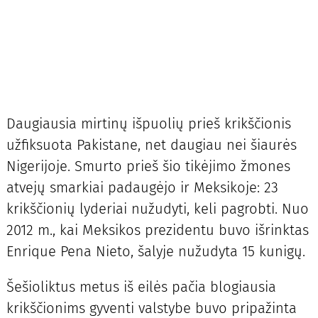
Daugiausia mirtinų išpuolių prieš krikščionis
užfiksuota Pakistane, net daugiau nei šiaurės
Nigerijoje. Smurto prieš šio tikėjimo žmones
atvejų smarkiai padaugėjo ir Meksikoje: 23
krikščionių lyderiai nužudyti, keli pagrobti. Nuo
2012 m., kai Meksikos prezidentu buvo išrinktas
Enrique Pena Nieto, šalyje nužudyta 15 kunigų.
Šešioliktus metus iš eilės pačia blogiausia
krikščionims gyventi valstybe buvo pripažinta