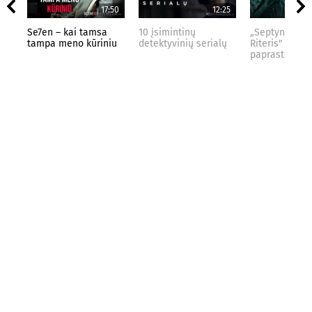
17:50
12:25
Se7en – kai tamsa
10 įsimintinų
„Septynių Kar
tampa meno kūriniu
detektyvinių serialų
Riteris" – kai
paprastumas 