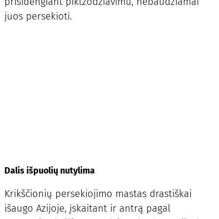
prisidengiant piktžodžiavimu, nebaudžiamai
juos persekioti.
Dalis išpuolių nutylima
Krikščionių persekiojimo mastas drastiškai
išaugo Azijoje, įskaitant ir antrą pagal