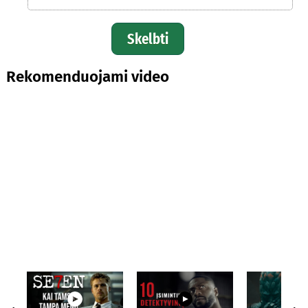
Skelbti
Rekomenduojami video