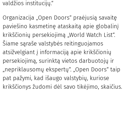
valdžios institucijų.“
Organizacija „Open Doors“ praėjusią savaitę
paviešino kasmetinę ataskaitą apie globalinį
krikščionių persekiojimą „World Watch List“.
Šiame sąraše valstybės reitinguojamos
atsižvelgiant į informaciją apie krikščionių
persekiojimą, surinktą vietos darbuotojų ir
„nepriklausomų ekspertų“. „Open Doors“ taip
pat pažymi, kad išaugo valstybių, kuriose
krikščionys žudomi dėl savo tikėjimo, skaičius.