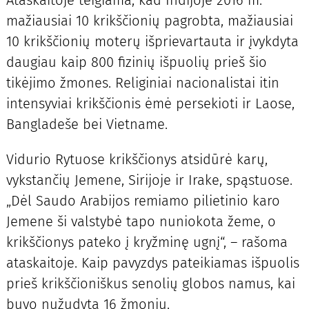
Ataskaitoje teigiama, kad Indijoje 2016 m.
mažiausiai 10 krikščionių pagrobta, mažiausiai
10 krikščionių moterų išprievartauta ir įvykdyta
daugiau kaip 800 fizinių išpuolių prieš šio
tikėjimo žmones. Religiniai nacionalistai itin
intensyviai krikščionis ėmė persekioti ir Laose,
Bangladeše bei Vietname.
Vidurio Rytuose krikščionys atsidūrė karų,
vykstančių Jemene, Sirijoje ir Irake, spąstuose.
„Dėl Saudo Arabijos remiamo pilietinio karo
Jemene ši valstybė tapo nuniokota žeme, o
krikščionys pateko į kryžminę ugnį“, – rašoma
ataskaitoje. Kaip pavyzdys pateikiamas išpuolis
prieš krikščioniškus senolių globos namus, kai
buvo nužudyta 16 žmonių.