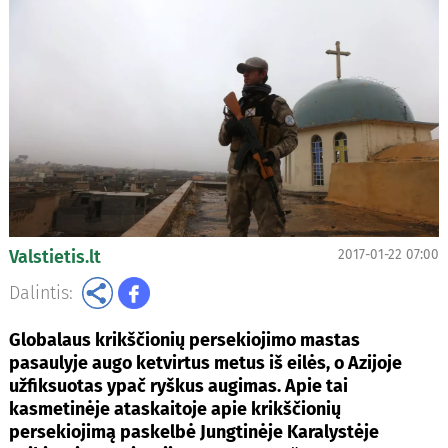
Valstietis.lt
2017-01-22 07:00
Dalintis:
Globalaus krikščionių persekiojimo mastas
pasaulyje augo ketvirtus metus iš eilės, o Azijoje
užfiksuotas ypač ryškus augimas. Apie tai
kasmetinėje ataskaitoje apie krikščionių
persekiojimą paskelbė Jungtinėje Karalystėje