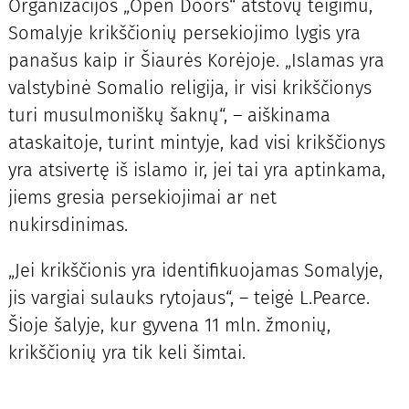
Organizacijos „Open Doors“ atstovų teigimu,
Somalyje krikščionių persekiojimo lygis yra
panašus kaip ir Šiaurės Korėjoje. „Islamas yra
valstybinė Somalio religija, ir visi krikščionys
turi musulmoniškų šaknų“, – aiškinama
ataskaitoje, turint mintyje, kad visi krikščionys
yra atsivertę iš islamo ir, jei tai yra aptinkama,
jiems gresia persekiojimai ar net
nukirsdinimas.
„Jei krikščionis yra identifikuojamas Somalyje,
jis vargiai sulauks rytojaus“, – teigė L.Pearce.
Šioje šalyje, kur gyvena 11 mln. žmonių,
krikščionių yra tik keli šimtai.