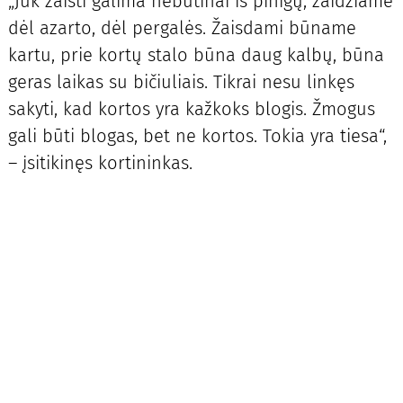
„Juk žaisti galima nebūtinai iš pinigų, žaidžiame
dėl azarto, dėl pergalės. Žaisdami būname
kartu, prie kortų stalo būna daug kalbų, būna
geras laikas su bičiuliais. Tikrai nesu linkęs
sakyti, kad kortos yra kažkoks blogis. Žmogus
gali būti blogas, bet ne kortos. Tokia yra tiesa“,
– įsitikinęs kortininkas.