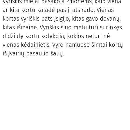
Vyriškis mielai pasakoja žmonėms, kaip viena
ar kita kortų kaladė pas jį atsirado. Vienas
kortas vyriškis pats įsigijo, kitas gavo dovanų,
kitas išmainė. Vyriškis šiuo metu turi surinkęs
didžiulę kortų kolekciją, kokios neturi nė
vienas kėdainietis. Vyro namuose šimtai kortų
iš įvairių pasaulio šalių.