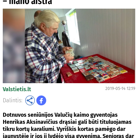
– mano aistra
Valstietis.lt
2019-05-14 12:19
Dalintis:
Dotnuvos seniūnijos Valučių kaimo gyventojas
Henrikas Aksinavičius drąsiai gali būti tituluojamas
tikru kortų karaliumi. Vyriškis kortas pamėgo dar
jaunystėje ir jos jį lydėjo visą gyvenimą. Senjoras dar