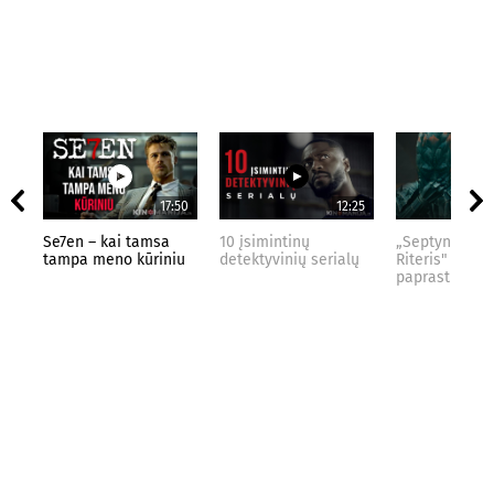
17:50
12:25
Se7en – kai tamsa
10 įsimintinų
„Septynių Kar
tampa meno kūriniu
detektyvinių serialų
Riteris" – kai
paprastumas 