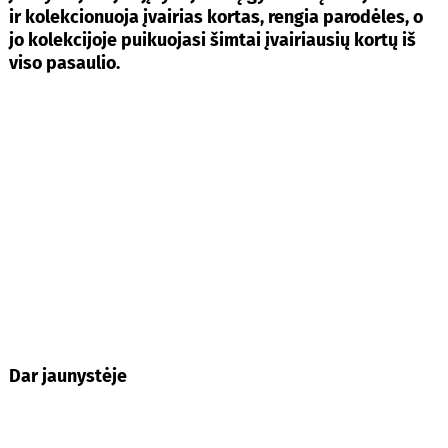
ir kolekcionuoja įvairias kortas, rengia parodėles, o
jo kolekcijoje puikuojasi šimtai įvairiausių kortų iš
viso pasaulio.
Dar jaunystėje