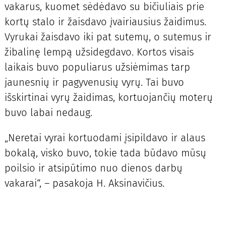
vakarus, kuomet sėdėdavo su bičiuliais prie
kortų stalo ir žaisdavo įvairiausius žaidimus.
Vyrukai žaisdavo iki pat sutemų, o sutemus ir
žibalinę lempą užsidegdavo. Kortos visais
laikais buvo populiarus užsiėmimas tarp
jaunesnių ir pagyvenusių vyrų. Tai buvo
išskirtinai vyrų žaidimas, kortuojančių moterų
buvo labai nedaug.
„Neretai vyrai kortuodami įsipildavo ir alaus
bokalą, visko buvo, tokie tada būdavo mūsų
poilsio ir atsipūtimo nuo dienos darbų
vakarai“, – pasakoja H. Aksinavičius.