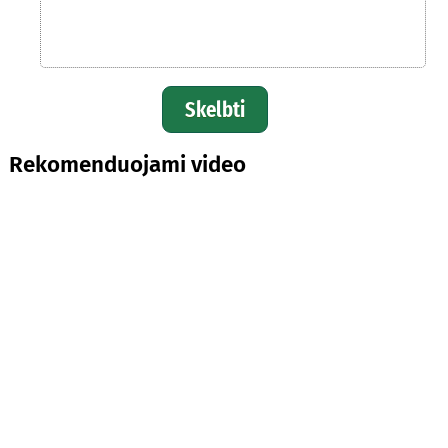
Skelbti
Rekomenduojami video