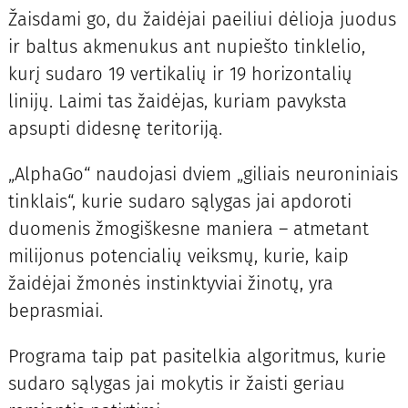
Žaisdami go, du žaidėjai paeiliui dėlioja juodus
ir baltus akmenukus ant nupiešto tinklelio,
kurį sudaro 19 vertikalių ir 19 horizontalių
linijų. Laimi tas žaidėjas, kuriam pavyksta
apsupti didesnę teritoriją.
„AlphaGo“ naudojasi dviem „giliais neuroniniais
tinklais“, kurie sudaro sąlygas jai apdoroti
duomenis žmogiškesne maniera – atmetant
milijonus potencialių veiksmų, kurie, kaip
žaidėjai žmonės instinktyviai žinotų, yra
beprasmiai.
Programa taip pat pasitelkia algoritmus, kurie
sudaro sąlygas jai mokytis ir žaisti geriau