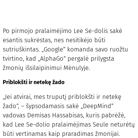
Po pirmojo pralaimėjimo Lee Se-dolis sakė
esantis sukrėstas, nes nesitikėjo būti
sutriuškintas. „Google“ komanda savo ruožtu
tvirtino, kad „AlphaGo“ pergalė prilygsta
žmonių išsilaipinimui Mėnulyje.
Priblokšti ir netekę žado
„Jei atvirai, mes truputį priblokšti ir netekę
žado“, – šypsodamasis sakė „DeepMind“
vadovas Demisas Hassabisas, kuris pabrėžė,
kad Lee Se-dolio pralaimėjimas Seule neturėtų
būti vertinamas kaip praradimas žmonijai.