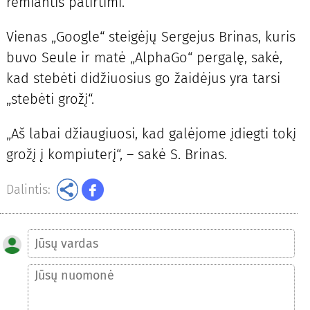
remiantis patirtimi.
Vienas „Google“ steigėjų Sergejus Brinas, kuris
buvo Seule ir matė „AlphaGo“ pergalę, sakė,
kad stebėti didžiuosius go žaidėjus yra tarsi
„stebėti grožį“.
„Aš labai džiaugiuosi, kad galėjome įdiegti tokį
grožį į kompiuterį“, – sakė S. Brinas.
Dalintis: