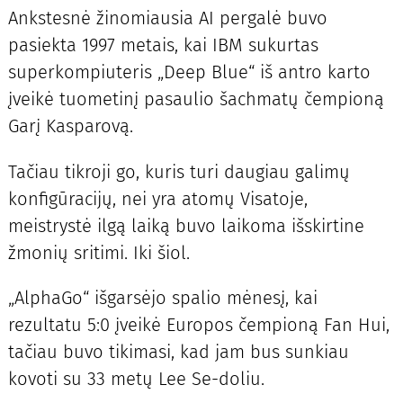
Ankstesnė žinomiausia AI pergalė buvo
pasiekta 1997 metais, kai IBM sukurtas
superkompiuteris „Deep Blue“ iš antro karto
įveikė tuometinį pasaulio šachmatų čempioną
Garį Kasparovą.
Tačiau tikroji go, kuris turi daugiau galimų
konfigūracijų, nei yra atomų Visatoje,
meistrystė ilgą laiką buvo laikoma išskirtine
žmonių sritimi. Iki šiol.
„AlphaGo“ išgarsėjo spalio mėnesį, kai
rezultatu 5:0 įveikė Europos čempioną Fan Hui,
tačiau buvo tikimasi, kad jam bus sunkiau
kovoti su 33 metų Lee Se-doliu.