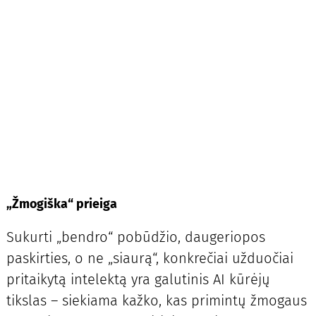
„Žmogiška“ prieiga
Sukurti „bendro“ pobūdžio, daugeriopos
paskirties, o ne „siaurą“, konkrečiai užduočiai
pritaikytą intelektą yra galutinis AI kūrėjų
tikslas – siekiama kažko, kas primintų žmogaus