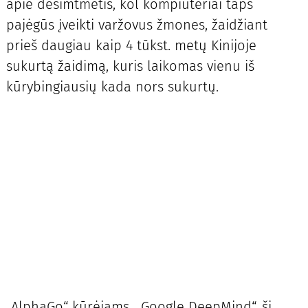
apie dešimtmetis, kol kompiuteriai taps
pajėgūs įveikti varžovus žmones, žaidžiant
prieš daugiau kaip 4 tūkst. metų Kinijoje
sukurtą žaidimą, kuris laikomas vienu iš
kūrybingiausių kada nors sukurtų.
„AlphaGo“ kūrėjams, „Google DeepMind“, ši