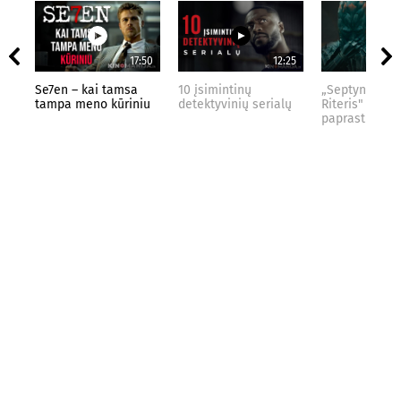
17:50
12:25
Se7en – kai tamsa
10 įsimintinų
„Septynių Kar
tampa meno kūriniu
detektyvinių serialų
Riteris" – kai
paprastumas 