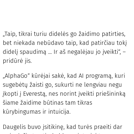
„Taip, tikrai turiu didelės go žaidimo patirties,
bet niekada nebūdavo taip, kad patirčiau tokį
didelį spaudimą ... Ir aš negalėjau jo įveikti“, –
pridūrė jis.
„AlphaGo“ kūrėjai sakė, kad AI programą, kuri
sugebėtų žaisti go, sukurti ne lengviau negu
įkopti į Everestą, nes norint įveikti priešininką
šiame žaidime būtinas tam tikras
kūrybingumas ir intuicija.
Daugelis buvo įsitikinę, kad turės praeiti dar