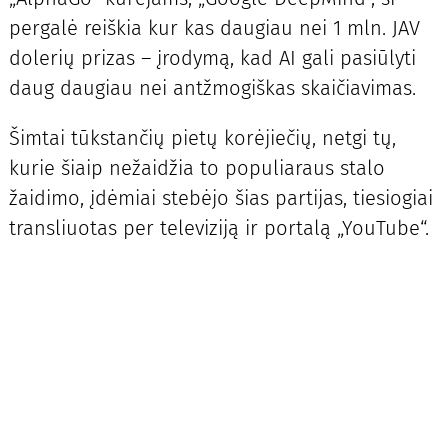
pergalė reiškia kur kas daugiau nei 1 mln. JAV
dolerių prizas – įrodymą, kad AI gali pasiūlyti
daug daugiau nei antžmogiškas skaičiavimas.
Šimtai tūkstančių pietų korėjiečių, netgi tų,
kurie šiaip nežaidžia to populiaraus stalo
žaidimo, įdėmiai stebėjo šias partijas, tiesiogiai
transliuotas per televiziją ir portalą „YouTube“.