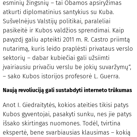
esminių žingsnių – tai Obamos apsiryžimas
atkurti diplomatinius santykius su Kuba.
Sušvelnėjus Valstijų politikai, paraleliai
pasikeitė ir Kubos valdžios sprendimai. Kaip
pavyzdį galiu apteikti 2011 m. R. Castro priimtą
nutarimą, kuris leido praplėsti privataus verslo
sektorių – dabar kubiečiai gali užsiimti
įvairiausiu privačiu verslu be jokių suvaržymų“,
– sako Kubos istorijos profesorė L. Guerra.
Naują revoliuciją gali sustabdyti interneto trūkumas
Anot I. Giedraitytės, kokios ateities tikisi patys
Kubos gyventojai, pasakyti sunku, nes jie patys
išsako skirtingas nuomones. Todėl, tvirtina
ekspertė, bene svarbiausias klausimas – kokią