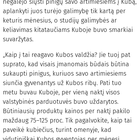
negalėjo siųsti pinigų savo artimiesiems į Kubą,
aplankyti juos turėjo galimybę tik kartą per
keturis mėnesius, o studijų galimybės ar
keliavimas kitataučiams Kuboje buvo smarkiai
suvaržytas.
„Kaip į tai reagavo Kubos valdžia? Jie tuoj pat
suprato, kad visais įmanomais būdais būtina
sukaupti pinigus, kuriuos savo artimiesiems
siunčia gyvenantys už Kubos ribų. Pati tuo
metu buvau Kuboje, per vieną naktį visos
valstybinės parduotuvės buvo uždarytos.
Būtiniausių produktų kainos per naktį pakilo
maždaug 75–125 proc. Tik pagalvokite, kaip tai
paveikė kubiečius, turint omenyje, kad
vidutiniškai Kubos gyventojas per mėnesį