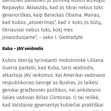
Nepavyko. Akivaizdu, kad jis tikrai nebus toks
geranoriškas, kaip Barackas Obama. Manau,
kad Kubos „atsivėrimas“, kad ir koks jis būtų,
tikriausiai nebus toks, kokį mes
įsivaizduojame“, – sako I. Giedraitytė.
Kuba – JAV veidrodis
Kubos istoriją tyrinėjanti mokslininkė Lilliana
Guerra pastebi, kad Kuba, tarsi veidrodis,
atkartoja JAV veiksmus. Kai Amerikai vadovavo
respublikonas George`as Bushas, jis laikėsi
gerokai griežtesnės politikos, nei ankstesnis
šalies vadovas Billas Clintonas. O tai reiškė,
kad Valstijose gyvenantys kubiečiai praktiškai