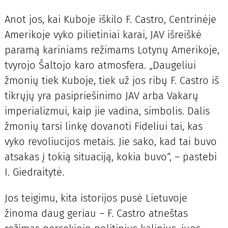
Anot jos, kai Kuboje iškilo F. Castro, Centrinėje
Amerikoje vyko pilietiniai karai, JAV išreiškė
paramą kariniams režimams Lotynų Amerikoje,
tvyrojo Šaltojo karo atmosfera. „Daugeliui
žmonių tiek Kuboje, tiek už jos ribų F. Castro iš
tikrųjų yra pasipriešinimo JAV arba Vakarų
imperializmui, kaip jie vadina, simbolis. Dalis
žmonių tarsi linkę dovanoti Fideliui tai, kas
vyko revoliucijos metais. Jie sako, kad tai buvo
atsakas į tokią situaciją, kokia buvo“, – pastebi
I. Giedraitytė.
Jos teigimu, kita istorijos pusė Lietuvoje
žinoma daug geriau – F. Castro atneštas