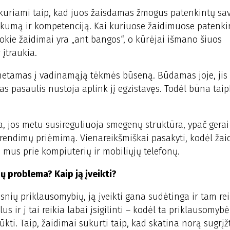
s, kuriami taip, kad juos žaisdamas žmogus patenkintų sa
škumą ir kompetenciją. Kai kuriuose žaidimuose patenk
Tokie žaidimai yra „ant bangos“, o kūrėjai išmano šiuos
 įtraukia.
metamas į vadinamąją tėkmės būseną. Būdamas joje, jis
sas pasaulis nustoja aplink jį egzistavęs. Todėl būna tai
a, jos metu susireguliuoja smegenų struktūra, ypač gerai 
rendimų priėmimą. Vienareikšmiškai pasakyti, kodėl žai
a mus prie kompiuterių ir mobiliųjų telefonų.
ų problema? Kaip ją įveikti?
snių priklausomybių, ją įveikti gana sudėtinga ir tam re
s ir į tai reikia labai įsigilinti – kodėl ta priklausomybė
rūkti. Taip, žaidimai sukurti taip, kad skatina norą sugrįžti