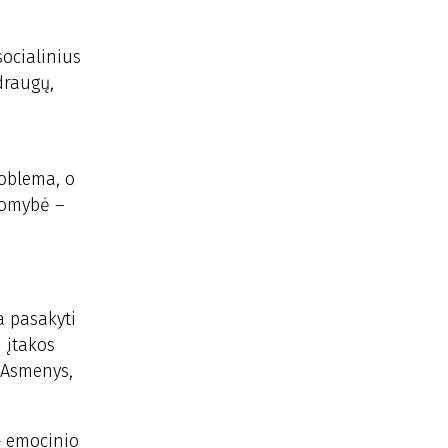
socialinius
draugų,
roblema, o
komybė –
ma pasakyti
 įtakos
 Asmenys,
– emocinio