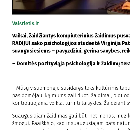
Valstietis.lt
Vaikai, žaidžiantys kompiuterinius žaidimus pusva
RADIJUI sako psichologijos studentė Virginija Pata
suaugusiesiems – pavyzdžiui, gerina savybes, reik
– Domitės pozityviąja psichologija ir žaidimų tera
– Mūsų visuomenėje susidaręs toks kultūrinis tabu,
pasidomėjau, ką mums gali duoti žaidimai, o duoda 
kontroliuojama veikla, turinti taisykles. Žaidžiant 
Suaugusiajam žaidimas gali būti net menas, muzik
žmogui. Paaiškėjo, kad ir suaugusiajam pats natūra