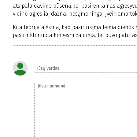
atsipalaidavimo būseną. Jei pasirenkamas agresyvus
vidinė agresija, dažnai nesąmoninga, įveikiama to
Kita teorija aiškina, kad pasirinkimą lemia dienos
pasirinkti nuotaikingesnį žaidimą. Jei buvo patirta