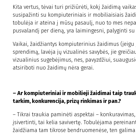
Kita vertus, tėvai turi prižiūrėti, kokį žaidimą vai
susipažinti su kompiuteriniais ir mobiliaisiais žaid
tobulėja ir ateina į mūsų pasaulį, nuo to mes nepa
pusvalandį per dieną, yra laimingesni, palyginti su 
Vaikai, žaidžiantys kompiuterinius žaidimus (jeigu 
sprendimą, lavėja jų vizualinės savybės, jie greiči
vizualinius sugebėjimus, nes, pavyzdžiui, suaugusiej
atsiriboti nuo žaidimų nėra gerai.
– Ar kompiuteriniai ir mobilieji žaidimai taip trau
tarkim, konkurencija, prizų rinkimas ir pan.?
– Tikrai traukia paminėti aspektai – konkuravimas,
įsivertinti, tai kelia savivertę. Tobulėjama pereinan
žaidžiama tam tikrose bendruomenėse, ten galima 