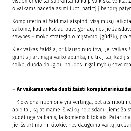
visuomenėje tai suprantama kaip vaikiška veikla.
o vaikams padeda asimiliuoti patirtį į bendrą paty
Kompiuteriniai žaidimai atspindi visą mūsų laikot
sakome, kad anksčiau buvo geriau, nes jie žaisdavo
savybes – moko strateginio mąstymo, įgūdžių, prala
Kiek vaikas žaidžia, priklauso nuo tėvų. Jei vaikas 
gilintis į artimąją vaiko aplinką, ne tik į tai, kad 
saiko, duoda daugiau naudos ir galimybių save reali
– Ar vaikams verta duoti žaisti kompiuterinius žaid
– Kiekviena nuomonė yra vertinga, bet atsiriboti nu
apie tai, ką atimame iš vaikų neleisdami jiems žais
sudėtinga vaikams, laikomiems kitokiais. Patartina 
jie išskirtiniai ir kitokie, nes dauguma vaikų juk žai