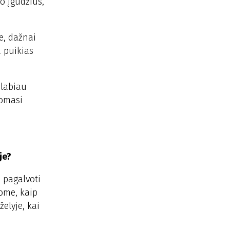
o įgūdžius,
e, dažnai
a puikias
 labiau
komasi
je?
ų pagalvoti
nome, kaip
elyje, kai