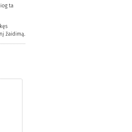
iog ta
nkęs
nį žaidimą.