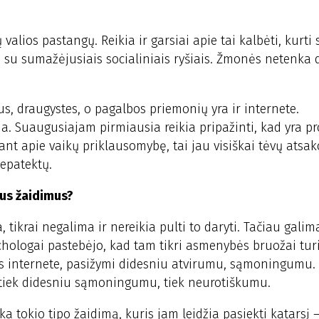
ų valios pastangų. Reikia ir garsiai apie tai kalbėti, kurti 
 su sumažėjusiais socialiniais ryšiais. Žmonės netenka 
ius, draugystes, o pagalbos priemonių yra ir internete.
ja. Suaugusiajam pirmiausia reikia pripažinti, kad yra p
ant apie vaikų priklausomybę, tai jau visiškai tėvų atsa
nepatektų.
tus žaidimus?
a, tikrai negalima ir nereikia pulti to daryti. Tačiau gali
hologai pastebėjo, kad tam tikri asmenybės bruožai turi
ys internete, pasižymi didesniu atvirumu, sąmoningumu.
tiek didesniu sąmoningumu, tiek neurotiškumu.
a tokio tipo žaidimą, kuris jam leidžia pasiekti katarsį 