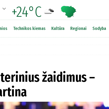
+24°C
nios
Technikos kiemas
Kultūra
Regionai
Sodyba
terinius žaidimus –
artina