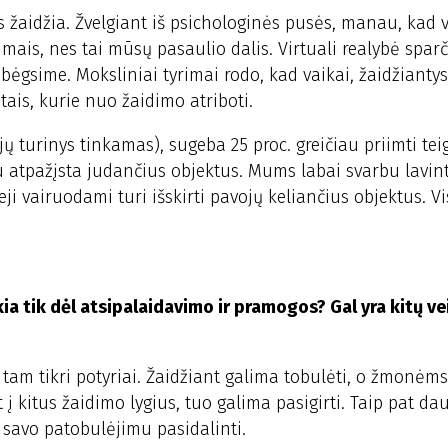
kas žaidžia. Žvelgiant iš psichologinės pusės, manau, kad 
imais, nes tai mūsų pasaulio dalis. Virtuali realybė sparč
bėgsime. Moksliniai tyrimai rodo, kad vaikai, žaidžiantys
tais, kurie nuo žaidimo atriboti.
jų turinys tinkamas), sugeba 25 proc. greičiau priimti te
au atpažįsta judančius objektus. Mums labai svarbu lavin
i vairuodami turi išskirti pavojų keliančius objektus. Vi
kia tik dėl atsipalaidavimo ir pramogos? Gal yra kitų ve
 tam tikri potyriai. Žaidžiant galima tobulėti, o žmonėm
t į kitus žaidimo lygius, tuo galima pasigirti. Taip pat d
savo patobulėjimu pasidalinti.