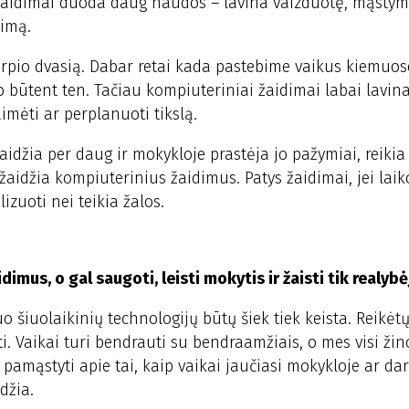
 Žaidimai duoda daug naudos – lavina vaizduotę, mąstym
rimą.
arpio dvasią. Dabar retai kada pastebime vaikus kiemuos
 būtent ten. Tačiau kompiuteriniai žaidimai labai lavin
imėti ar perplanuoti tikslą.
žaidžia per daug ir mokykloje prastėja jo pažymiai, reikia
jis žaidžia kompiuterinius žaidimus. Patys žaidimai, jei lai
zuoti nei teikia žalos.
imus, o gal saugoti, leisti mokytis ir žaisti tik realybė
o šiuolaikinių technologijų būtų šiek tiek keista. Reikėt
ti. Vaikai turi bendrauti su bendraamžiais, o mes visi ži
pamąstyti apie tai, kaip vaikai jaučiasi mokykloje ar darž
džia.