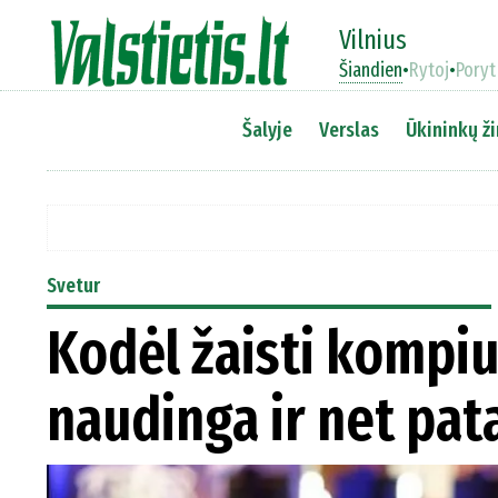
Vilnius
Šiandien
•
Rytoj
•
Poryt
Šalyje
Verslas
Ūkininkų ži
Svetur
Kodėl žaisti kompiu
naudinga ir net pat