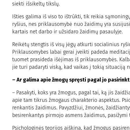
siekti išsikeltų tikslų.
Išties galima iš viso to ištrūkti, tik reikia sąmoning
ryšius, nes priklausomybė nuo žaidimų yra susijusi
kartais net darbo ir užsidaro žaidimų pasaulyje.
Reikėtų stengtis iš visų jėgų atkurti socialinius ryš
Priklausomybes labai gerai įveikti padeda meditaci
tuomet prasideda išėjimas iš priklausomybės. Kalb
jie turi padaryti viską, kad vaikas į tokią situaciją 
– Ar galima apie žmogų spręsti pagal jo pasirink
– Pasakyti, koks yra žmogus, pagal tai, ką jis žaidži
apie tam tikrus žmogaus charakterio aspektus. Psic
renkantis žaidimus. Pavyzdžiui, žmonės, žaidžiant
besirenkantys pirmojo asmens žaidimus, pasižymi 
Psichologinės teorijos aiškina, kad žmogus pasirenk