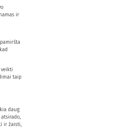
vo
inamas ir
 pamiršta
pkad
veikti
dimai taip
ikia daug
 atsirado,
 ir žaisti,