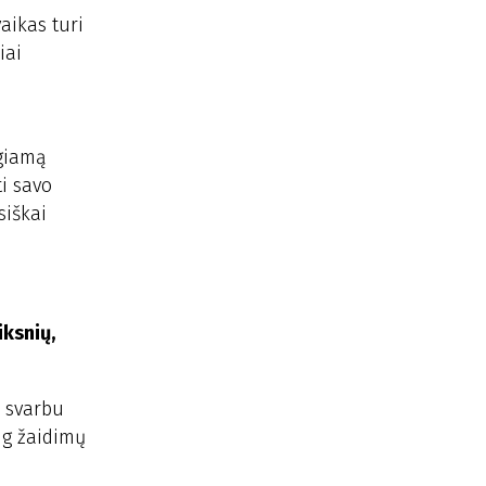
vaikas turi
iai
igiamą
ti savo
siškai
iksnių,
s svarbu
aug žaidimų