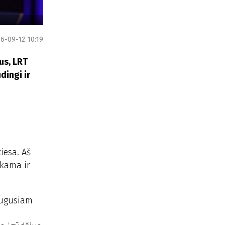
6-09-12 10:19
us, LRT
dingi ir
iesa. Aš
nkama ir
augusiam