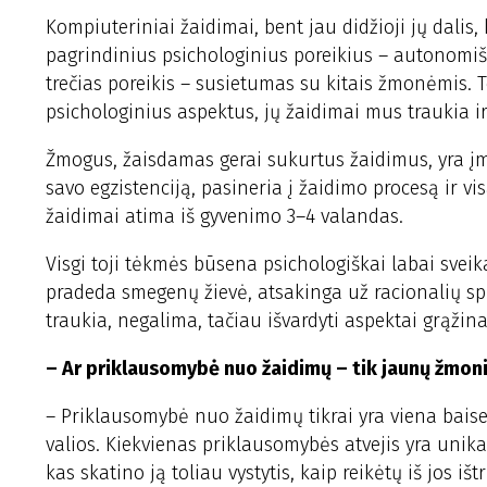
Kompiuteriniai žaidimai, bent jau didžioji jų dali
pagrindinius psichologinius poreikius – autonomi
trečias poreikis – susietumas su kitais žmonėmis. 
psichologinius aspektus, jų žaidimai mus traukia ir
Žmogus, žaisdamas gerai sukurtus žaidimus, yra į
savo egzistenciją, pasineria į žaidimo procesą ir vi
žaidimai atima iš gyvenimo 3–4 valandas.
Visgi toji tėkmės būsena psichologiškai labai sveik
pradeda smegenų žievė, atsakinga už racionalių sp
traukia, negalima, tačiau išvardyti aspektai grąžin
– Ar priklausomybė nuo žaidimų – tik jaunų žmoni
– Priklausomybė nuo žaidimų tikrai yra viena baise
valios. Kiekvienas priklausomybės atvejis yra unikalu
kas skatino ją toliau vystytis, kaip reikėtų iš jos išt