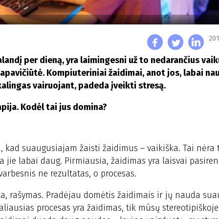
201
landį per dieną, yra laimingesni už to nedarančius vaik
pavičiūtė. Kompiuteriniai žaidimai, anot jos, labai nau
alingas vairuojant, padeda įveikti stresą.
pija. Kodėl tai jus domina?
 kad suaugusiajam žaisti žaidimus – vaikiška. Tai nėra t
jie labai daug. Pirmiausia, žaidimas yra laisvai pasire
svarbesnis ne rezultatas, o procesas.
a, rašymas. Pradėjau domėtis žaidimais ir jų nauda su
liausias procesas yra žaidimas, tik mūsų stereotipiškoje