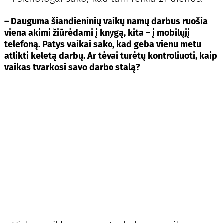
– Dauguma šiandieninių vaikų namų darbus ruošia
viena akimi žiūrėdami į knygą, kita – į mobilųjį
telefoną. Patys vaikai sako, kad geba vienu metu
atlikti keletą darbų. Ar tėvai turėtų kontroliuoti, kaip
vaikas tvarkosi savo darbo stalą?