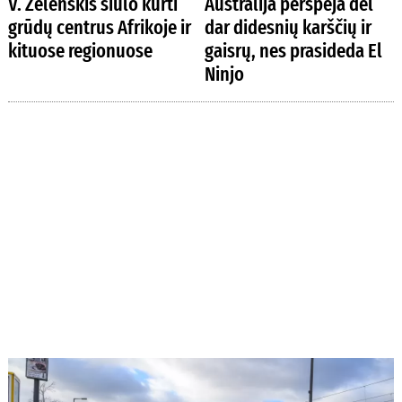
V. Zelenskis siūlo kurti
Australija perspėja dėl
grūdų centrus Afrikoje ir
dar didesnių karščių ir
kituose regionuose
gaisrų, nes prasideda El
Ninjo