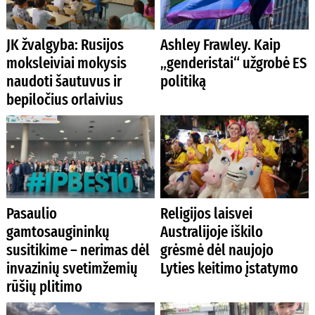
JK žvalgyba: Rusijos
Ashley Frawley. Kaip
moksleiviai mokysis
„genderistai“ užgrobė ES
naudoti šautuvus ir
politiką
bepiločius orlaivius
Pasaulio
Religijos laisvei
gamtosaugininkų
Australijoje iškilo
susitikime – nerimas dėl
grėsmė dėl naujojo
invazinių svetimžemių
Lyties keitimo įstatymo
rūšių plitimo