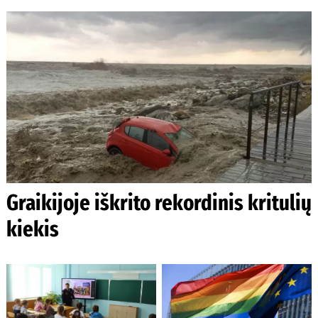
Graikijoje iškrito rekordinis kritulių
kiekis