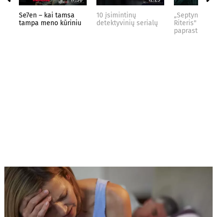
Se7en – kai tamsa
10 įsimintinų
„Septynių Kar
tampa meno kūriniu
detektyvinių serialų
Riteris" – kai
paprastumas 