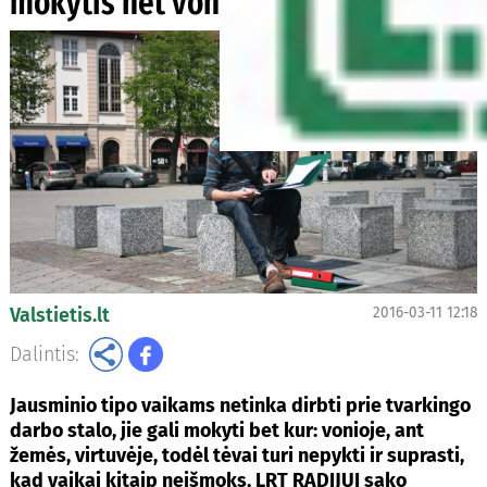
mokytis net vonioje ar virtuvėje
Valstietis.lt
2016-03-11 12:18
Dalintis:
Jausminio tipo vaikams netinka dirbti prie tvarkingo
darbo stalo, jie gali mokyti bet kur: vonioje, ant
žemės, virtuvėje, todėl tėvai turi nepykti ir suprasti,
kad vaikai kitaip neišmoks, LRT RADIJUI sako