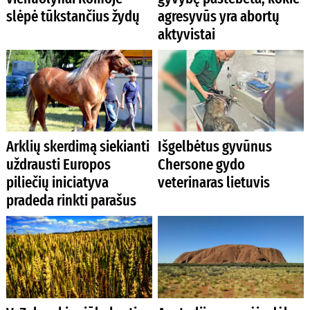
slėpė tūkstančius žydų
agresyvūs yra abortų
aktyvistai
Arklių skerdimą siekianti
Išgelbėtus gyvūnus
uždrausti Europos
Chersone gydo
piliečių iniciatyva
veterinaras lietuvis
pradeda rinkti parašus