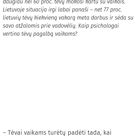
daugiau nei 60 proc. tėvų mokosi kartu su vaikais.
Lietuvoje situacija irgi labai panaši – net 77 proc.
lietuvių tėvų kiekvieną vakarą meta darbus ir sėda su
savo atžalomis prie vadovėlių. Kaip psichologai
vertina tėvų pagalbą vaikams?
– Tėvai vaikams turėtų padėti tada, kai