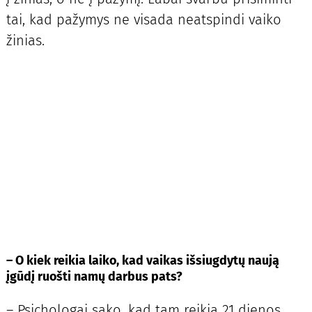
tai, kad pažymys ne visada neatspindi vaiko
žinias.
– O kiek reikia laiko, kad vaikas išsiugdytų naują
įgūdį ruošti namų darbus pats?
– Psichologai sako, kad tam reikia 21 dienos.