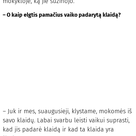
mokykloje, ką jie sužinojo.
– O kaip elgtis pamačius vaiko padarytą klaidą?
– Juk ir mes, suaugusieji, klystame, mokomės iš
savo klaidų. Labai svarbu leisti vaikui suprasti,
kad jis padarė klaidą ir kad ta klaida yra