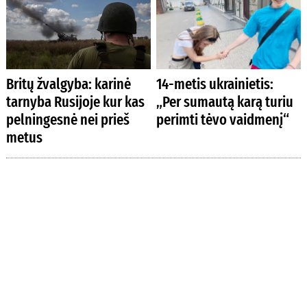
Britų žvalgyba: karinė
14-metis ukrainietis:
tarnyba Rusijoje kur kas
„Per sumautą karą turiu
pelningesnė nei prieš
perimti tėvo vaidmenį“
metus