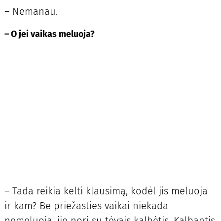
– Nemanau.
– O jei vaikas meluoja?
– Tada reikia kelti klausimą, kodėl jis meluoja
ir kam? Be priežasties vaikai niekada
nemeluoja, jie nori su tėvais kalbėtis. Kalbantis