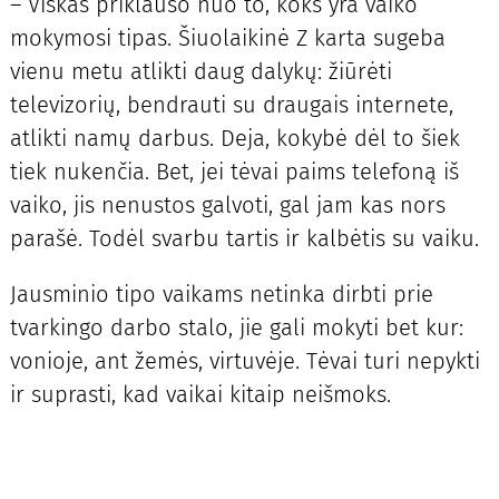
– Viskas priklauso nuo to, koks yra vaiko
mokymosi tipas. Šiuolaikinė Z karta sugeba
vienu metu atlikti daug dalykų: žiūrėti
televizorių, bendrauti su draugais internete,
atlikti namų darbus. Deja, kokybė dėl to šiek
tiek nukenčia. Bet, jei tėvai paims telefoną iš
vaiko, jis nenustos galvoti, gal jam kas nors
parašė. Todėl svarbu tartis ir kalbėtis su vaiku.
Jausminio tipo vaikams netinka dirbti prie
tvarkingo darbo stalo, jie gali mokyti bet kur:
vonioje, ant žemės, virtuvėje. Tėvai turi nepykti
ir suprasti, kad vaikai kitaip neišmoks.