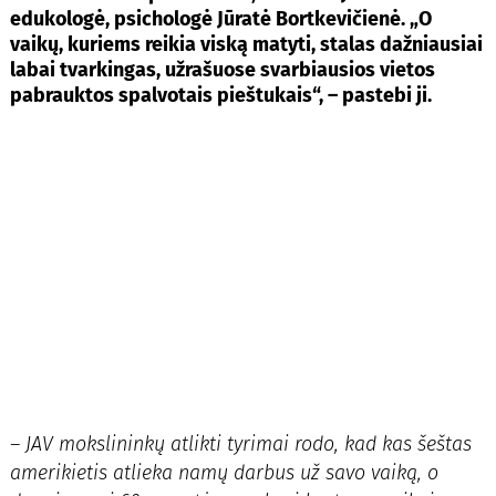
edukologė, psichologė Jūratė Bortkevičienė. „O
vaikų, kuriems reikia viską matyti, stalas dažniausiai
labai tvarkingas, užrašuose svarbiausios vietos
pabrauktos spalvotais pieštukais“, – pastebi ji.
– JAV mokslininkų atlikti tyrimai rodo, kad kas šeštas
amerikietis atlieka namų darbus už savo vaiką, o