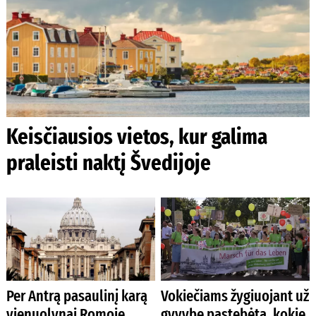
Keisčiausios vietos, kur galima
praleisti naktį Švedijoje
Per Antrą pasaulinį karą
Vokiečiams žygiuojant už
vienuolynai Romoje
gyvybę pastebėta, kokie