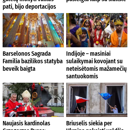
pati, bijo deportacijos
Barselonos Sagrada
Indijoje – masiniai
Familia bazilikos statyba
sulaikymai kovojant su
beveik baigta
neteisėtomis mažamečių
santuokomis
Naujasis kardinolas
Briuselis siekia per