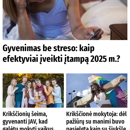
Gyvenimas be streso: kaip
efektyviai įveikti įtampą 2025 m.?
Krikščionių šeima,
Krikščionė mokytoja: dėl
gyvenanti JAV, kad
pažiūrų su manimi buvo
galėtų mokyti vaikus
pasielgta kaip su šiukšle