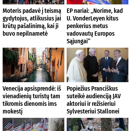
Moteris padavė į teismą
EP nariai: „Norime, kad
gydytojus, atlikusius jai
U. VonderLeyen kitus
krūtų pašalinimą, kai ji
penkerius metus
buvo nepilnametė
vadovautų Europos
Sąjungai“
Venecija apsisprendė: iš
Popiežius Pranciškus
vienadienių turistų tam
suteikė audienciją JAV
tikromis dienomis ims
aktoriui ir režisieriui
mokestį
Sylvesteriui Stallonei