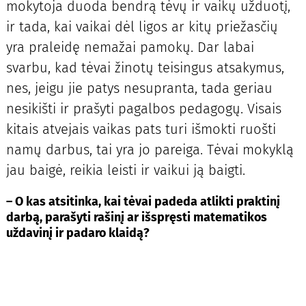
mokytoja duoda bendrą tėvų ir vaikų užduotį,
ir tada, kai vaikai dėl ligos ar kitų priežasčių
yra praleidę nemažai pamokų. Dar labai
svarbu, kad tėvai žinotų teisingus atsakymus,
nes, jeigu jie patys nesupranta, tada geriau
nesikišti ir prašyti pagalbos pedagogų. Visais
kitais atvejais vaikas pats turi išmokti ruošti
namų darbus, tai yra jo pareiga. Tėvai mokyklą
jau baigė, reikia leisti ir vaikui ją baigti.
– O kas atsitinka, kai tėvai padeda atlikti praktinį
darbą, parašyti rašinį ar išspręsti matematikos
uždavinį ir padaro klaidą?