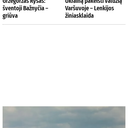
Grzegorzas Rysas:
Ukrainą pakeisti valdžią
šventoji Bažnyčia –
Varšuvoje – Lenkijos
griūva
žiniasklaida