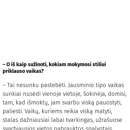
– O iš kaip sužinoti, kokiam mokymosi stiliui
priklauso vaikas?
– Tai nesunku pastebėti. Jausminio tipo vaikas
sunkiai nusėdi vienoje vietoje, šokinėja, domisi,
tam, kad išmoktų, jam svarbu viską pauostyti,
paliesti. Vaikų, kuriems reikia viską matyti,
stalas dažniausiai labai tvarkingas, užrašuose
svarbiausios vietos pabrauktos spalvotais