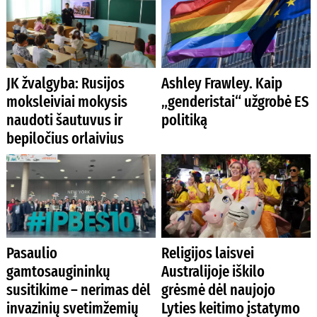
JK žvalgyba: Rusijos
Ashley Frawley. Kaip
moksleiviai mokysis
„genderistai“ užgrobė ES
naudoti šautuvus ir
politiką
bepiločius orlaivius
Pasaulio
Religijos laisvei
gamtosaugininkų
Australijoje iškilo
susitikime – nerimas dėl
grėsmė dėl naujojo
invazinių svetimžemių
Lyties keitimo įstatymo