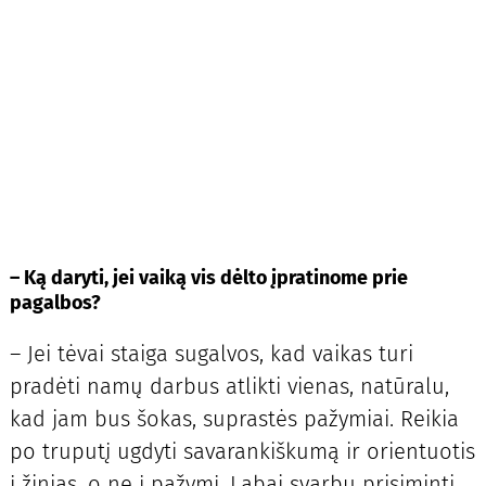
– Ką daryti, jei vaiką vis dėlto įpratinome prie
pagalbos?
– Jei tėvai staiga sugalvos, kad vaikas turi
pradėti namų darbus atlikti vienas, natūralu,
kad jam bus šokas, suprastės pažymiai. Reikia
po truputį ugdyti savarankiškumą ir orientuotis
į žinias, o ne į pažymį. Labai svarbu prisiminti