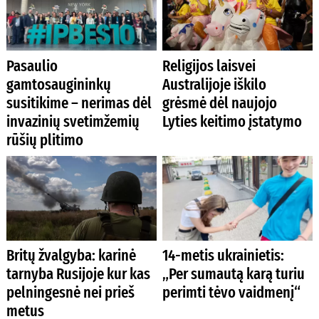
Pasaulio
Religijos laisvei
gamtosaugininkų
Australijoje iškilo
susitikime – nerimas dėl
grėsmė dėl naujojo
invazinių svetimžemių
Lyties keitimo įstatymo
rūšių plitimo
Britų žvalgyba: karinė
14-metis ukrainietis:
tarnyba Rusijoje kur kas
„Per sumautą karą turiu
pelningesnė nei prieš
perimti tėvo vaidmenį“
metus