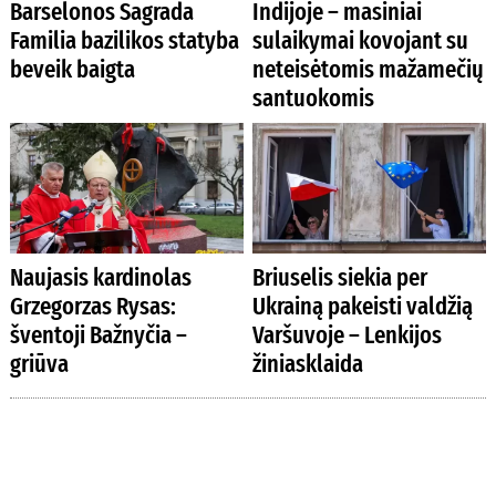
Barselonos Sagrada
Indijoje – masiniai
Familia bazilikos statyba
sulaikymai kovojant su
beveik baigta
neteisėtomis mažamečių
santuokomis
Naujasis kardinolas
Briuselis siekia per
Grzegorzas Rysas:
Ukrainą pakeisti valdžią
šventoji Bažnyčia –
Varšuvoje – Lenkijos
griūva
žiniasklaida