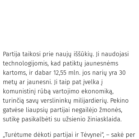
Partija taikosi prie naujų iššūkių. Ji naudojasi
technologijomis, kad patiktų jaunesnėms
kartoms, ir dabar 12,55 mln. jos narių yra 30
metų ar jaunesni. Ji taip pat įvelka į
komunistinį rūbą vartojimo ekonomiką,
turinčią savų verslininkų milijardierių. Pekino
gatvėse liaupsių partijai negailėjo žmonės,
sutikę pasikalbėti su užsienio žiniasklaida.
„Turėtume dėkoti partijai ir Tėvynei“, – sakė per