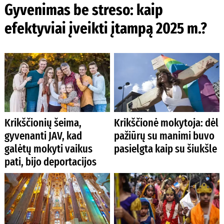
Gyvenimas be streso: kaip
efektyviai įveikti įtampą 2025 m.?
Krikščionių šeima,
Krikščionė mokytoja: dėl
gyvenanti JAV, kad
pažiūrų su manimi buvo
galėtų mokyti vaikus
pasielgta kaip su šiukšle
pati, bijo deportacijos