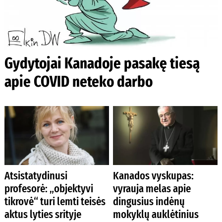
Gydytojai Kanadoje pasakę tiesą
apie COVID neteko darbo
Atsistatydinusi
Kanados vyskupas:
profesorė: „objektyvi
vyrauja melas apie
tikrovė“ turi lemti teisės
dingusius indėnų
aktus lyties srityje
mokyklų auklėtinius