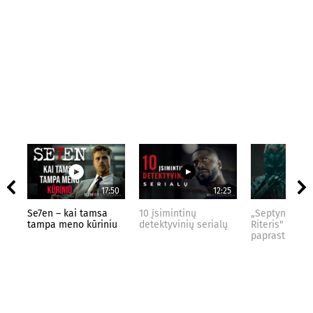
17:50
12:25
Se7en – kai tamsa
10 įsimintinų
„Septynių Kar
tampa meno kūriniu
detektyvinių serialų
Riteris" – kai
paprastumas 