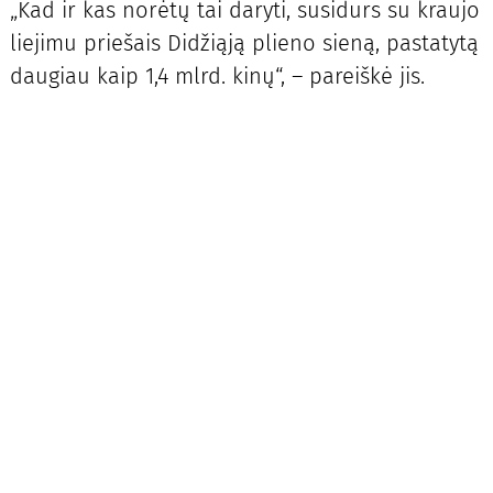
„Kad ir kas norėtų tai daryti, susidurs su kraujo
liejimu priešais Didžiąją plieno sieną, pastatytą
daugiau kaip 1,4 mlrd. kinų“, – pareiškė jis.