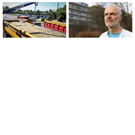
Rusijos dronas smogė
Eutanazijos paplitimas
grūdų infrastruktūrai
gali sukelti kultūrinį
Odesos regione
nuosmukį, nuogąstauja
Danijos gydytojas
Norvegijos sveikatos
Moterų sunkiosios
priežiūros darbuotojai:
atletikos rekordą
Liuteronų Bažnyčia
pagerinęs translytis