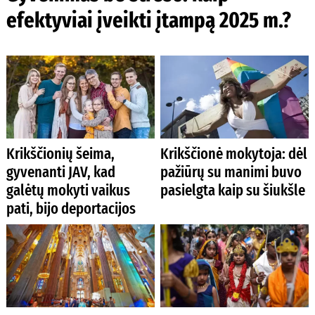
efektyviai įveikti įtampą 2025 m.?
Krikščionių šeima,
Krikščionė mokytoja: dėl
gyvenanti JAV, kad
pažiūrų su manimi buvo
galėtų mokyti vaikus
pasielgta kaip su šiukšle
pati, bijo deportacijos