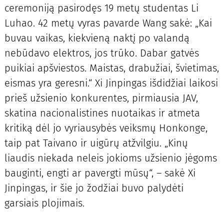
ceremoniją pasirodęs 19 metų studentas Li
Luhao. 42 metų vyras pavarde Wang sakė: „Kai
buvau vaikas, kiekvieną naktį po valandą
nebūdavo elektros, jos trūko. Dabar gatvės
puikiai apšviestos. Maistas, drabužiai, švietimas,
eismas yra geresni.“ Xi Jinpingas išdidžiai laikosi
prieš užsienio konkurentes, pirmiausia JAV,
skatina nacionalistines nuotaikas ir atmeta
kritiką dėl jo vyriausybės veiksmų Honkonge,
taip pat Taivano ir uigūrų atžvilgiu. „Kinų
liaudis niekada neleis jokioms užsienio jėgoms
bauginti, engti ar pavergti mūsų“, – sakė Xi
Jinpingas, ir šie jo žodžiai buvo palydėti
garsiais plojimais.