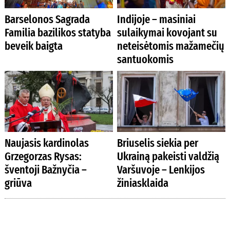
Barselonos Sagrada
Indijoje – masiniai
Familia bazilikos statyba
sulaikymai kovojant su
beveik baigta
neteisėtomis mažamečių
santuokomis
Naujasis kardinolas
Briuselis siekia per
Grzegorzas Rysas:
Ukrainą pakeisti valdžią
šventoji Bažnyčia –
Varšuvoje – Lenkijos
griūva
žiniasklaida