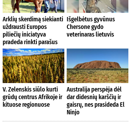
Arklių skerdimą siekianti
Išgelbėtus gyvūnus
uždrausti Europos
Chersone gydo
piliečių iniciatyva
veterinaras lietuvis
pradeda rinkti parašus
V. Zelenskis siūlo kurti
Australija perspėja dėl
grūdų centrus Afrikoje ir
dar didesnių karščių ir
kituose regionuose
gaisrų, nes prasideda El
Ninjo