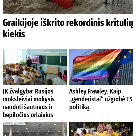
Graikijoje iškrito rekordinis kritulių
kiekis
JK žvalgyba: Rusijos
Ashley Frawley. Kaip
moksleiviai mokysis
„genderistai“ užgrobė ES
naudoti šautuvus ir
politiką
bepiločius orlaivius