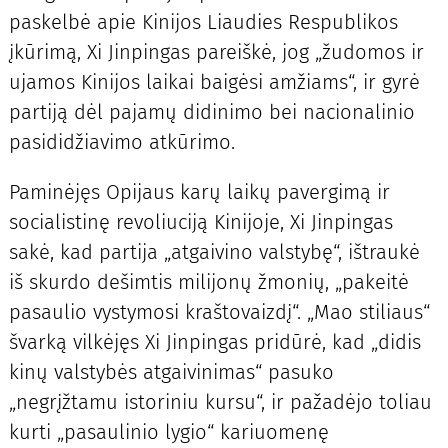
paskelbė apie Kinijos Liaudies Respublikos
įkūrimą, Xi Jinpingas pareiškė, jog „žudomos ir
ujamos Kinijos laikai baigėsi amžiams“, ir gyrė
partiją dėl pajamų didinimo bei nacionalinio
pasididžiavimo atkūrimo.
Paminėjęs Opijaus karų laikų pavergimą ir
socialistinę revoliuciją Kinijoje, Xi Jinpingas
sakė, kad partija „atgaivino valstybę“, ištraukė
iš skurdo dešimtis milijonų žmonių, „pakeitė
pasaulio vystymosi kraštovaizdį“. „Mao stiliaus“
švarką vilkėjęs Xi Jinpingas pridūrė, kad „didis
kinų valstybės atgaivinimas“ pasuko
„negrįžtamu istoriniu kursu“, ir pažadėjo toliau
kurti „pasaulinio lygio“ kariuomenę