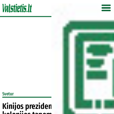
Svetur
Kinijos prezidentas : iš pažemintos