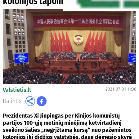
kolonijos tapome didžia valstybe
Valstietis.lt
2021-07-01 11:38
Dalintis:
Prezidentas Xi Jinpingas per Kinijos komunistų
partijos 100-ųjų metinių minėjimą ketvirtadienį
sveikino šalies „negrįžtamą kursą“ nuo pažemintos
kolonijos iki didžios valstybės, daug dėmesio skyrė