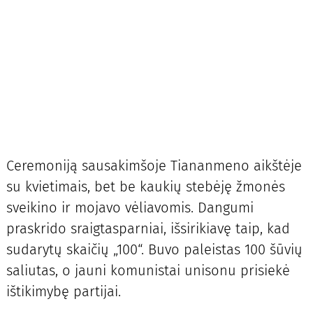
Ceremoniją sausakimšoje Tiananmeno aikštėje
su kvietimais, bet be kaukių stebėję žmonės
sveikino ir mojavo vėliavomis. Dangumi
praskrido sraigtasparniai, išsirikiavę taip, kad
sudarytų skaičių „100“. Buvo paleistas 100 šūvių
saliutas, o jauni komunistai unisonu prisiekė
ištikimybę partijai.