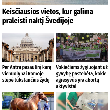
Keisčiausios vietos, kur galima
praleisti naktį Švedijoje
Per Antrą pasaulinį karą
Vokiečiams žygiuojant už
vienuolynai Romoje
gyvybę pastebėta, kokie
slėpė tūkstančius žydų
agresyvūs yra abortų
aktyvistai