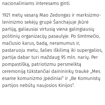
nacionaliniams interesams ginti.
1921 metų vasarą Mao Zedongas ir marksizmo-
leninizmo sekėjų grupė Šanchajuje įkūrė
partiją, galiausiai virtusią viena galingiausių
politinių organizacijų pasaulyje. Po šimtmečio,
mačiusio karus, badą, neramumus ir,
pastaruoju metu, šalies iškilimą iki supergalios,
partija dabar turi maždaug 95 mln. narių. Per
pompastišką, patriotizmu persmelktą
ceremoniją tūkstančiai dainininkų traukė „Mes
esame komunizmo įpėdiniai“ ir „Be Komunistų
partijos nebūtų naujosios Kinijos“.