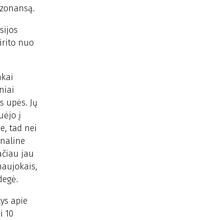
ezonansą.
sijos
irito nuo
nkai
niai
s upės. Jų
uėjo į
e, tad nei
gnaline
ačiau jau
naujokais,
degė.
tys apie
i 10