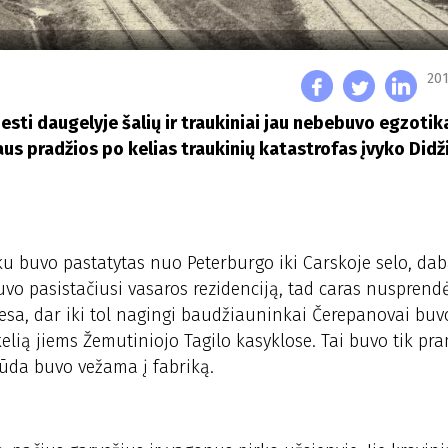
201
esti daugelyje šalių ir traukiniai jau nebebuvo egzotik
iaus pradžios po kelias traukinių katastrofas įvyko Didž
aku buvo pastatytas nuo Peterburgo iki Carskoje selo, da
buvo pasistačiusi vasaros rezidenciją, tad caras nusprend
Tiesa, dar iki tol nagingi baudžiauninkai Čerepanovai buv
kelią jiems Žemutiniojo Tagilo kasyklose. Tai buvo tik pr
 rūda buvo vežama į fabriką.