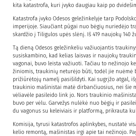
kita katastrofa, kuri įvyko daugiau kaip po dvideš
Katastrofa įvyko Odesos geležinkelyje tarp Podolsko
imperijoje. Siaučiant pūgai nuo bėgių nuriedėjo tr
skardžio į Tiligulos upės slėnį. Iš 419 naujokų 140 ž
Tą dieną Odesos geležinkeliu važiuojantis traukinys 
susiskambino, kad kelias laisvas ir naujokų traukini
vagonai, buvo leista važiuoti. Tačiau to nežinojo kel
žiniomis, traukinių neturėjo būti, todėl jie nuėmė b
prižiūrėtojų namelį pasišildyti. Kai sugrįžo atgal, i
traukinio mašinistai matė dirbančiuosius, nei šie ma
vėliavėle pasileido link jo. Nors traukinio mašinis
buvo per vėlu. Garvežys nulėkė nuo bėgių ir pasile
du vagonus su keleiviais ir platformą, prikrauta ku
Komisija, tyrusi katastrofos aplinkybes, nustatė vi
kelio remontą, mašinistas irgi apie tai nežinojo. Pa