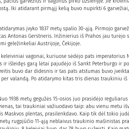
, pačius garvežius ir vagonus pirko užsienyje. Jie krovinia
stą. Iki atidarant pirmąjį kelią buvo nupirkti 6 garvežiai,
atidarymas įvyko 1837 metų spalio 30-ąją. Pirmojo garvež
as Antonas Gerstneris. Inžinierius iš Prahos jau turėjo
 geležinkeliai Austrijoje, Čekijoje.
keleiviniai vagonai, kuriuose sėdėjo pats imperatorius N
s ir išleidęs garą lėtai pajudėjo iš Sankt Peterburgo ir p
eitis buvo dar didesnis ir tas pats atstumas buvo įveikta
 per valandą. Po atidarymo kitas tris dienas traukiniu iš
 Nuo 1938 metų gegužės 15-osios juo prasidėjo reguliarus
vienas, tai traukiniai važiuodavo taip: abu vienu metu i
tis Maskvos plentas, prasilenkdavo. Kaip tik dėl tokio jud
1 metų rugpjūčio 11-ąją neblaivus traukinio mašinistas pr
raukiniu. 8 keleiviai žuvo, dar 78 buvo sužeisti. Kaip maty