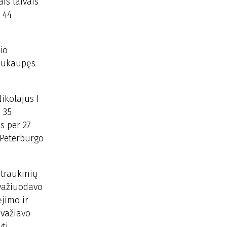
is laivais
 44
io
 sukaupęs
ikolajus I
o 35
s per 27
 Peterburgo
 traukinių
švažiuodavo
ėjimo ir
avažiavo
ti,