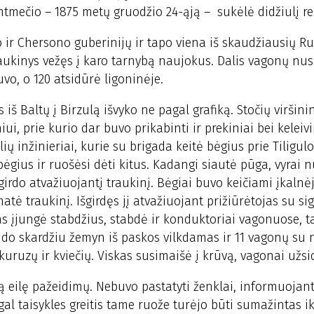
imtmečio – 1875 metų gruodžio 24-ąją – sukėlė didžiulį r
 ir Chersono guberinijų ir tapo viena iš skaudžiausių Ru
aukinys vežęs į karo tarnybą naujokus. Dalis vagonų nus
uvo, o 120 atsidūrė ligoninėje.
iš Baltų į Birzulą išvyko ne pagal grafiką. Stočių viršini
ui, prie kurio dar buvo prikabinti ir prekiniai bei keleivi
ių inžinieriai, kurie su brigada keitė bėgius prie Tiligulo
ėgius ir ruošėsi dėti kitus. Kadangi siautė pūga, vyrai n
šgirdo atvažiuojantį traukinį. Bėgiai buvo keičiami įkalnėj
tė traukinį. Išgirdęs jį atvažiuojant prižiūrėtojas su si
tas įjungė stabdžius, stabdė ir konduktoriai vagonuose, t
ido skardžiu žemyn iš paskos vilkdamas ir 11 vagonų su 
kuruzų ir kviečių. Viskas susimaišė į krūvą, vagonai užsi
są eilę pažeidimų. Nebuvo pastatyti ženklai, informuojan
gal taisykles greitis tame ruože turėjo būti sumažintas ik