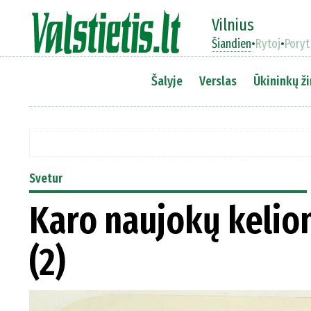
Vilnius
Šiandien
•
Rytoj
•
Poryt
Šalyje
Verslas
Ūkininkų ži
Svetur
Karo naujokų kelio
(2)