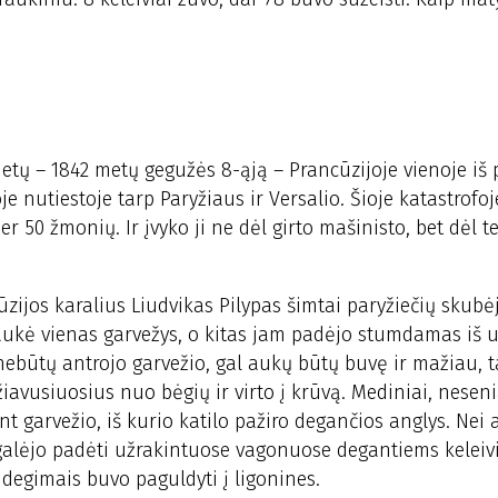
metų – 1842 metų gegužės 8-ąją – Prancūzijoje vienoje iš
oje nutiestoje tarp Paryžiaus ir Versalio. Šioje katastrofo
r 50 žmonių. Ir įvyko ji ne dėl girto mašinisto, bet dėl t
ūzijos karalius Liudvikas Pilypas šimtai paryžiečių skubė
raukė vienas garvežys, o kitas jam padėjo stumdamas iš u
nebūtų antrojo garvežio, gal aukų būtų buvę ir mažiau, 
iavusiuosius nuo bėgių ir virto į krūvą. Mediniai, neseni
nt garvežio, iš kurio katilo pažiro degančios anglys. Nei
galėjo padėti užrakintuose vagonuose degantiems keleiv
udegimais buvo paguldyti į ligonines.