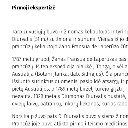
Pirmoji ekspertizė
Tarp žuvusiųjų buvo ir žinomas keliautojas ir tyri
Diurvalis (51 m.) su žmona ir sūnumi. Vienas iš jo 
prancūzų keliautojo Žano Fransua de Laperūzo žūti
1787 metų gruodį Žanas Fransua de Laperūzas pasie
prancūzų. Iš ten ekspedicija plaukė į Tongą, o vėli
Australija (Botani įlanka, dab. Sidnėjus). Čia pran
išsiuntė surinktus duomenis, pasipildė atsargų ir 
pietų Australijos, o 1789 metų birželį turėjo grįžti
negauta. 1828 metais Diumonas Diurvalis nustatė, k
dviejų laivų, patrankų, inkarų liekanas, kurias rado 
Nors kaip žuvo pats D. Diurvalis buvo visiems žinom
Prancūzijoje buvo atlikta pirmoji teismo medicinos