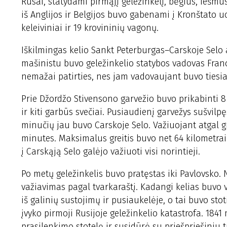
Rusai, statydami pirmąjį geležinkelį, bėgius, iešmus
iš Anglijos ir Belgijos buvo gabenami į Kronštato uo
keleiviniai ir 19 krovininių vagonų.
Iškilmingas kelio Sankt Peterburgas–Carskoje Selo 
mašinistu buvo geležinkelio statybos vadovas Franc
nemažai patirties, nes jam vadovaujant buvo tiesiami
Prie Džordžo Stivensono garvežio buvo prikabinti 8 
ir kiti garbūs svečiai. Pusiaudienį garvežys sušvilpę
minučių jau buvo Carskoje Selo. Važiuojant atgal gr
minutes. Maksimalus greitis buvo net 64 kilometrai
į Carskąją Selo galėjo važiuoti visi norintieji.
Po metų geležinkelis buvo pratęstas iki Pavlovsko.
važiavimas pagal tvarkaraštį. Kadangi kelias buvo 
iš galinių sustojimų ir pusiaukelėje, o tai buvo sto
įvyko pirmoji Rusijoje geležinkelio katastrofa. 184
prasilenkimo stotelę ir susidūrė su priešpriešiniu t