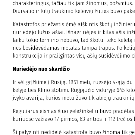
charakteringus, tačiau tik jam žinomus, požymius. 
Diurvalio ir kitų traukinio keleivių žūties buvo pa
Katastrofos priežastis ėmė aiškintis škotų inžinie
nuriedėjo lūžus ašiai. Išnagrinėjęs ir kitas ašis i
laiku tokio termino nebuvo, tad škotui teko keletą m
nes besidėvėdamas metalas tampa trapus. Po kelių m
konstrukcija ir prailgintas visų ašių susidėvėjimo ci
Nuriedėjo nuo skardžio
Ir vėl grįžkime į Rusiją. 1851 metų rugsėjo 4-ąją d
kelyje ties Klino stotimi. Rugpjūčio viduryje 645 ki
įvyko avarija, kurios metu žuvo tik abiejų traukinių
Reguliarus eismas šiuo geležinkeliu buvo pradėtas j
kuriuose važiavo 17 pirmos, 63 antros ir 112 trečios
Ši palyginti nedidelė katastrofa buvo žinoma tik gel