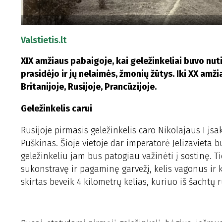
Valstietis.lt
XIX amžiaus pabaigoje, kai geležinkeliai buvo nuti
prasidėjo ir jų nelaimės, žmonių žūtys. Iki XX amž
Britanijoje, Rusijoje, Prancūzijoje.
Geležinkelis carui
Rusijoje pirmasis geležinkelis caro Nikolajaus I įs
Puškinas. Šioje vietoje dar imperatorė Jelizavieta 
geležinkeliu jam bus patogiau važinėti į sostinę. 
sukonstravę ir pagaminę garvežį, kelis vagonus ir 
skirtas beveik 4 kilometrų kelias, kuriuo iš šachtų