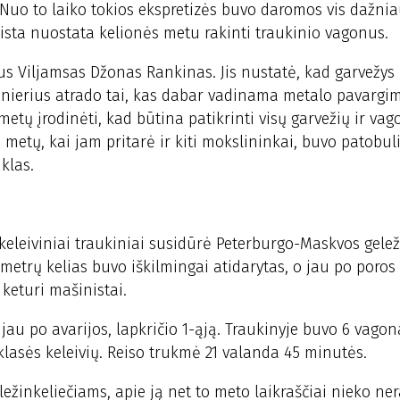
Nuo to laiko tokios ekspretizės buvo daromos vis dažnia
keista nuostata kelionės metu rakinti traukinio vagonus.
rius Viljamsas Džonas Rankinas. Jis nustatė, kad garvežy
nžinierius atrado tai, kas dabar vadinama metalo pavargi
etų įrodinėti, kad būtina patikrinti visų garvežių ir vag
etų, kai jam pritarė ir kiti mokslininkai, buvo patobul
klas.
u keleiviniai traukiniai susidūrė Peterburgo-Maskvos gelež
lometrų kelias buvo iškilmingai atidarytas, o jau po poros
 keturi mašinistai.
au po avarijos, lapkričio 1-ąją. Traukinyje buvo 6 vagon
 klasės keleivių. Reiso trukmė 21 valanda 45 minutės.
ežinkeliečiams, apie ją net to meto laikraščiai nieko ner