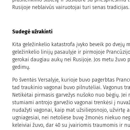
Rusijoje neblaivūs vairuotojai turi senas tradicijas.
Sudegė užrakinti
Kita geležinkelio katastrofa įvyko beveik po dvejų 
geležinkelio linijų pasaulyje ir pirmojoje Prancūzij
gerokai daugiau aukų nei Rusijoje. Jos metu žuvo pe
gedimų.
Po šventės Versalyje, kurioje buvo pagerbtas Pranc
tad traukinio vagonai buvo pilnutėliai. Vagonus t
Netikėtai pirmasis garvežys nušoko nuo bėgių. Jei 
stumiami antrojo garvežio vagonai trenkėsi į nuvaž
nudažyti vagonai, kaip mat užsiliepsnojo, užvirtę a
ugniagesiai, nei netoliese buvę žmonės niekuo ne
keleiviai žuvo, dar 40 su įvairiomis traumomis ir n