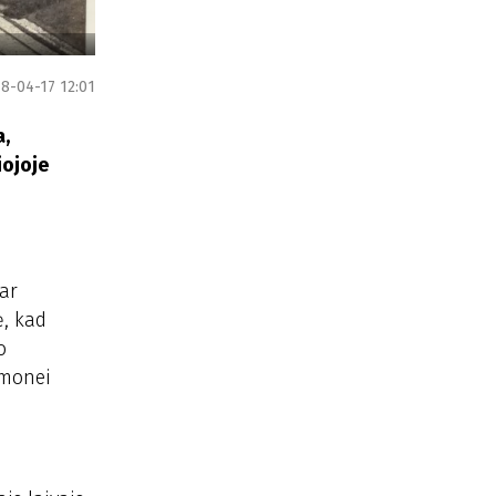
8-04-17 12:01
a,
iojoje
bar
ė, kad
o
amonei