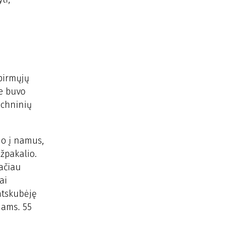
 pirmųjų
je buvo
echninių
jo į namus,
žpakalio.
tačiau
ai
 atskubėję
iams. 55