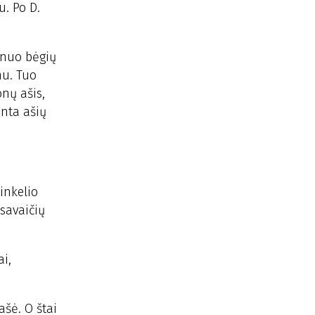
u. Po D.
s nuo bėgių
mu. Tuo
onų ašis,
inta ašių
inkelio
 savaičių
ai,
ašė. O štai