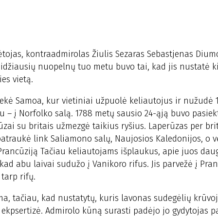
nėtojas, kontraadmirolas Žiulis Sezaras Sebastjenas Diu
didžiausių nuopelnų tuo metu buvo tai, kad jis nustatė k
es vietą.
kė Samoa, kur vietiniai užpuolė keliautojus ir nužudė 
au – į Norfolko salą. 1788 metų sausio 24-ąją buvo pasiek
cūzai su britais užmezgė taikius ryšius. Laperūzas per bri
patraukė link Saliamono salų, Naujosios Kaledonijos, o v
 į Prancūziją Tačiau keliautojams išplaukus, apie juos dau
ad abu laivai sudužo į Vanikoro rifus. Jis parvežė į Pran
tarp rifų.
a, tačiau, kad nustatytų, kuris lavonas sudegėlių krūvoje
 ekpsertizė. Admirolo kūną surasti padėjo jo gydytojas p