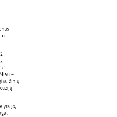
monas
ito
12
ta
tus
ėliau –
giau žinių
cūziją
 yra jo,
agal